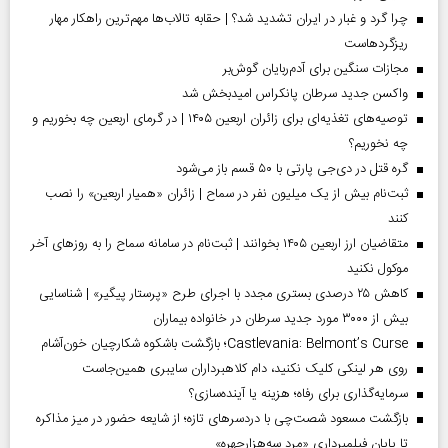
چرا گرد و غبار در ایران تشدید شد؟ | حقابه تالاب‌ها مهم‌ترین راهکار مهار
ریزگردهاست
مجازات سنگین برای آدم‌ربایان گوش‌بر
واکسن جدید سرطان پانکراس امیدبخش شد
توصیه‌های تغذیه‌ای برای زائران اربعین ۱۴۰۵ | در گرمای اربعین چه بخوریم و
چه نخوریم؟
گره قتل در دی‌جی پارتی با ۵۰ قسم باز می‌شود
ثبت‌نام بیش از یک میلیون نفر در سماح | زائران «همیار اربعین» را نصب
کنند
متقاضیان ارز اربعین ۱۴۰۵ بخوانند | ثبت‌نام در سامانه سماح را به روز‌های آخر
موکول نکنید
کاهش ۲۵ درصدی بستری مجدد با اجرای طرح «پرستار پیگیر» | شناسایی
بیش از ۳۰۰۰ مورد جدید سرطان در خانواده بیماران
Castlevania: Belmont’s Curse؛ بازگشت باشکوه شکارچیان خون‌آشام
روی هر لینکی کلیک نکنید، دام کلاهبرداران سایبری همین‌جاست
سرمایه‌گذاری برای رفاه؛ هزینه یا آینده‌سازی؟
بازگشت مسعود شصت‌چی با دردسر‌های تازه؛ از شایعه حضور در میز مذاکره
تا پایان فیلمبرداری «مرد سه‌هزارچهره»