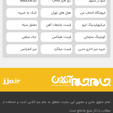
سئو در مشهد
نرم افزار CRM
webone.co
فروشگاه انتخاب من
هتل های تهران
کمک به خیریه
میکروبلیدینگ ابرو
قیمت ضایعات آهن
مفتول سیاه
کوچینگ سازمانی
قیمت هبلکس
جک سقفی
خرید میز اداری مدرن
قیمت میلگرد
میز کنفرانس
تمام حقوق مادی و معنوی این سایت متعلق به جام جم آنلاین است و استفاده از
مطالب با ذکر منبع بلامانع است.