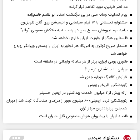
مد نظر طرفین، مورد تفاهم قرار گرفته
پیام تسلیت رسانه ملی در پی درگذشت استاد ابوالقاسم قاسم‌زاده
جشنواره تابستانی با ۱۷ فیلم سینمایی و انیمیشن روی آنتن تلویزیون
بیانیه مهم نیروهای مسلح یمن درباره حمله به نفتکش سعودی "وفاء"
فلسطین هرگز از اولویت ایران خارج نخواهد شد
هشدار صریح کوثری به آمریکا؛ هر تجاوز به ایران با پاسخی ویرانگر روبه‌رو
خواهد شد
فناوری بومی ایران، برتر از هر سامانه وارداتی در منطقه است
چرایی عقب‌نشینی ترامپ؟
افزایش کالابرگ دوباره جدی شد
رکوردشکنی تاریخی بورس
ارائه بیش از ۲ میلیون خدمت بهداشتی در اربعین حسینی
رکوردشکنی تردد اربعینی؛ ۶۰ میلیون عبور از مرزهای هفت‌گانه ثبت شد | مهران
همچنان پرترددترین مرز زائران
فاصله ایران با پیشرو‌ان هوش مصنوعی قابل جبران است
پیشنهاد سردبیر