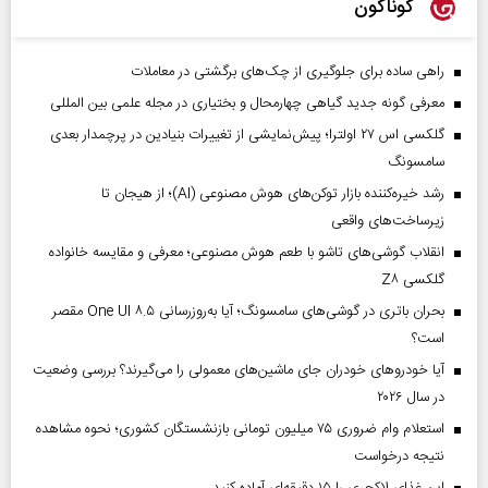
گوناگون
راهی ساده برای جلوگیری از چک‌های برگشتی در معاملات
معرفی گونه جدید گیاهی چهارمحال و بختیاری در مجله علمی بین المللی
گلکسی اس ۲۷ اولترا؛ پیش‌نمایشی از تغییرات بنیادین در پرچمدار بعدی
سامسونگ
رشد خیره‌کننده بازار توکن‌های هوش مصنوعی (AI)؛ از هیجان تا
زیرساخت‌های واقعی
انقلاب گوشی‌های تاشو‌ با طعم هوش مصنوعی؛ معرفی و مقایسه خانواده
گلکسی Z۸
بحران باتری در گوشی‌های سامسونگ؛ آیا به‌روزرسانی One UI ۸.۵ مقصر
است؟
آیا خودروهای خودران جای ماشین‌های معمولی را می‌گیرند؟ بررسی وضعیت
در سال ۲۰۲۶
استعلام وام ضروری ۷۵ میلیون تومانی بازنشستگان کشوری؛ نحوه مشاهده
نتیجه درخواست