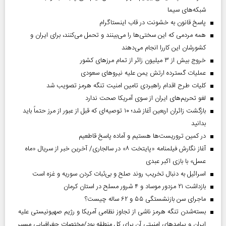
شبکه‌های سیما
پاسخ قانون به خشونت در قاب اینستاگرام
همه مردمی که این سختی‌ها را می‌بینند و تحمل می‌کنند، برای ایران و
کشورشان این کاررا انجام می‌دهند
خروج بیش از ۳ میلیون زائر از تمام مرز‌های کشور
عملیات گسترده ارتش یمن علیه نیروهای سعودی
کلیات طرح اقدام راهبردی تامین امنیت تنگه هرمز تصویب شد
لغو تحریم‌های ایران از سوی آمریکا صحت ندارد
بازگشت زائران اربعین آغاز شد؛ ۱۰ توصیه‌ای که قبل از عبور از مرز حتماً باید
بدانید
در کمین تروریست‌ها هستیم و آماده پاسخ قاطعیم
آغاز نگارش فیلمنامه «پایتخت ۸» در سالجاری/ آخرین خبر از سریال «ماه
عسل» با بازی اکبر عبدی
اسرائیل به دنبال تخریب روند صلح و بی‌ثبات کردن سوریه و غزه است
بازداشت ۲۱ مزدور موساد و ۴ شرور مسلح در استان کرمان
ماجرای سن بازنشستگی ۵۵ و ۶۲ ساله چیست؟
بسته‌شدن تنگه هرمز ناشی از تجاوز نظامی آمریکا و رژیم صهیونیستی علیه
ایران و پیامد‌های امنیتی آن برای کل منطقه بود/مختصات جغرافیایی مسیر