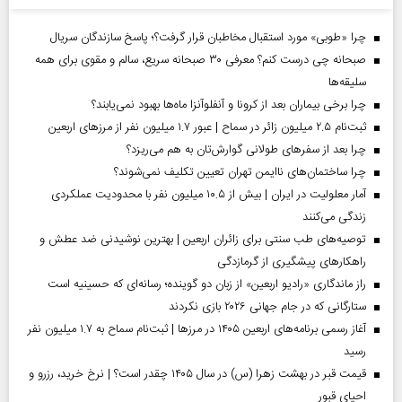
چرا «طوبی» مورد استقبال مخاطبان قرار گرفت؟؛ پاسخ سازندگان سریال
صبحانه چی درست کنم؟ معرفی ۳۰ صبحانه سریع، سالم و مقوی برای همه
سلیقه‌ها
چرا برخی بیماران بعد از کرونا و آنفلوآنزا ماه‌ها بهبود نمی‌یابند؟
ثبت‌نام ۲.۵ میلیون زائر در سماح | عبور ۱.۷ میلیون نفر از مرز‌های اربعین
چرا بعد از سفرهای طولانی گوارش‌تان به هم می‌ریزد؟
چرا ساختمان‌های ناایمن تهران تعیین تکلیف نمی‌شوند؟
آمار معلولیت در ایران | بیش از ۱۰.۵ میلیون نفر با محدودیت عملکردی
زندگی می‌کنند
توصیه‌های طب سنتی برای زائران اربعین | بهترین نوشیدنی ضد عطش و
راهکارهای پیشگیری از گرمازدگی
راز ماندگاری «رادیو اربعین» از زبان دو گوینده؛ رسانه‌ای که حسینیه است
ستارگانی که در جام جهانی ۲۰۲۶ بازی نکردند
آغاز رسمی برنامه‌های اربعین ۱۴۰۵ در مرز‌ها | ثبت‌نام سماح به ۱.۷ میلیون نفر
رسید
قیمت قبر در بهشت زهرا (س) در سال ۱۴۰۵ چقدر است؟ | نرخ خرید، رزرو و
احیای قبور