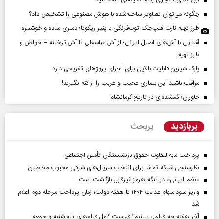
این غذای لاکچری را ۱۵ دقیقه‌ای آماده کنید
چگونه می‌توان تصاویر ساخته‌شده با هوش مصنوعی را تشخیص داد؟
طرز تهیه تارت فلپ‌جک توت‌فرنگی با پنیر ریکوتا؛ دسری ساده و خوشمزه
آشنایی با آش‌های اصیل ایرانی؛ از آش عباسعلی تا آش ترخینه + خواص و
طرز تهیه
پارک شیرین قابلیت‌ بالایی برای اجرای پروژهای تفریحی دارد
مراقب باشید این بیماری عجیب و غریب را از کنه نگیرید!
خاوران؛ گمشده‌ای در تاریخ کرمانشاه
پربازدید
پربحث
پرداخت مابه‌التفاوت حقوق بازنشستگان تأمین اجتماعی
نظرسنجی شبکه تماشا برای انتخاب سریال‌های شرقی محبوب مخاطبان
«نظم ایرانی» در تنگه هرمز غیرقابل بازگشت است
واریز سود سهام عدالت ۱۴۰۴ تا هفته دولت؛ زمان پرداخت مرحله دوم اعلام
شد
آخر هفته چه فیلمی ببینیم؟ فهرست کامل فیلم‌های پنجشنبه و جمعه