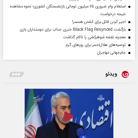
استعلام وام ضروری ۷۵ میلیون تومانی بازنشستگان کشوری؛ نحوه مشاهده
نتیجه درخواست
اجیر کردن قاتل برای کشتن همسر!
بازگشت Black Flag Resynced خبری جذاب برای دوستداران بازی
معجزه، نقشه شوهرکشی را ناکام گذاشت
توصیه‌های هلال‌احمر برای روز‌های گرم
جام‌جهانی مهاجران
ویدئو