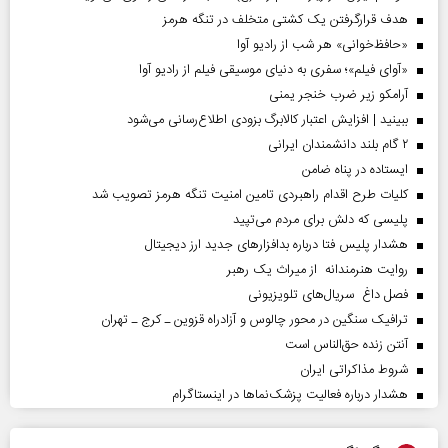
هدف قرارگرفتن یک کشتی متخلف در تنگه هرمز
«حافظ‌خوانی» هر شب از رادیو آوا
«آوای فیلم»؛ سفری به دنیای موسیقی فیلم از رادیو آوا
آرامکو زیر ضرب خنجر یمنی
ببینید | افزایش اعتبار کالابرگ بزودی اطلاع‌رسانی می‌شود
۲ گام بلند دانشمندان ایرانی
ایستاده در پناه ضامن
کلیات طرح اقدام راهبردی تامین امنیت تنگه هرمز تصویب شد
پلیسی که دلش برای مردم می‌تپید
هشدار پلیس فتا درباره بدافزار‌های جدید ارز دیجیتال
روایت هنرمندانه از میراث یک رهبر
فصل داغ سریال‌های تلویزیونی
ترافیک سنگین در محور چالوس و آزادراه قزوین ـ کرج ـ تهران
آنتن زنده حق‌الناس است
شروط مذاکراتی ایران
هشدار درباره فعالیت پزشک‌نما‌ها در اینستاگرام