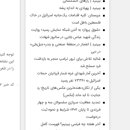
ببینید | رازهای خشکسالی
ببینید | پهپادی به اندازه پشه
عربستان: کلیه اقدامات یک‌جانبه اسرائیل در خاک
فلسطین باطل است
«شوق پرواز» به آنتن شبکه نمایش رسید؛ روایت
زندگی شهید عباس بابایی در سالروز شهادت
ببینید | انفجار در منطقۀ صنعتی و بندر«جبل‌علی»
در دبی
توجه کنی
شائبه تلاش برای ترور ترامپ منجر به بازداشت
این نشانه
فرد مسلح شد
را در تلف
آخرین آمار شهدای غزه؛ شمار قربانیان حملات
اسرائیل به ۷۳۳۸۱ نفر رسید
کد خبر: ۱۴۳۰۴۵۷
یکی از تکان‌دهنده‌ترین عکس‌های تاریخ؛ رد
جنایت تا ابد ماند (عکس)
تمدید معافیت سربازی مشمولان سه و چهار
فرزندی تا پایان ۱۴۰۷؛ شرایط و نحوه ثبت
درخواست
آخر هفته چه فیلمی ببینیم؟ فهرست کامل