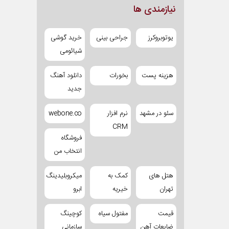
نیازمندی ها
یوتوبروکرز
جراحی بینی
خرید گوشی
شیائومی
هزینه پست
بخورات
دانلود آهنگ
جدید
سئو در مشهد
نرم افزار
webone.co
CRM
فروشگاه
انتخاب من
هتل های
کمک به
میکروبلیدینگ
تهران
خیریه
ابرو
قیمت
مفتول سیاه
کوچینگ
ضایعات آهن
سازمانی