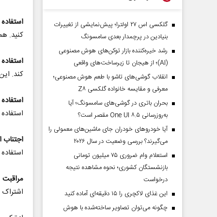
استفاده 
گلکسی اس ۲۷ اولترا؛ پیش‌نمایشی از تغییرات
کنید. هم
بنیادین در پرچمدار بعدی سامسونگ
رشد خیره‌کننده بازار توکن‌های هوش مصنوعی
استفاده ا
(AI)؛ از هیجان تا زیرساخت‌های واقعی
کند. این
انقلاب گوشی‌های تاشو‌ با طعم هوش مصنوعی؛
معرفی و مقایسه خانواده گلکسی Z۸
استفاده 
بحران باتری در گوشی‌های سامسونگ؛ آیا
استفاده کنید وازPN
به‌روزرسانی One UI ۸.۵ مقصر است؟
آیا خودروهای خودران جای ماشین‌های معمولی را
اجتناب از
می‌گیرند؟ بررسی وضعیت در سال ۲۰۲۶
استفاده 
استعلام وام ضروری ۷۵ میلیون تومانی
بازنشستگان کشوری؛ نحوه مشاهده نتیجه
مراقبت 
درخواست
اشتراک ا
این غذای لاکچری را ۱۵ دقیقه‌ای آماده کنید
چگونه می‌توان تصاویر ساخته‌شده با هوش