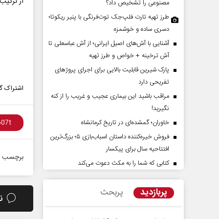
از ترکیب
مصنوعی را تشخیص داد؟
طرز تهیه تارت فلپ‌جک توت‌فرنگی با پنیر ریکوتا؛
دسری ساده و خوشمزه
آشنایی با آش‌های اصیل ایرانی؛ از آش عباسعلی تا
آش ترخینه + خواص و طرز تهیه
پارک شیرین قابلیت‌ بالایی برای اجرای پروژهای
تفریحی دارد
اشتراک گذ
مراقب باشید این بیماری عجیب و غریب را از کنه
زمان در افق ایران
حادثه‌های کوچک
نگیرید!
بزرگ
خاوران؛ گمشده‌ای در تاریخ کرمانشاه
الله زارعی - کارشناس ارشد مسائل منطقه
محمدجعفر محمدزاده - نویسنده
فروش خیره‌کننده داستان اسباب‌بازی ۵؛ بزرگ‌ترین
افتتاحیه سال برای پیکسار
برچسب ه
کتابی که شما را به مکث دعوت می‌کند
پربازدید
پربحث
ن