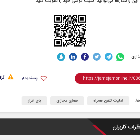
 این راهکارها می‌توانید امنیت گوشی خود را تقویت کنید.
اری :
 سرنوشت‌های
مدیریت ایرانی بر شناور‌های مضر
در تنگه هرمز
گزا
پسندیدم
 و پژوهشگر
دکتر حسن عابدینی - معاون سیاسی سازمان
رحمت‌ال
صداوسیما
مجلس
ا:
امنیت تلفن همراه
فضای مجازی
باج افزار
ظرات کاربران