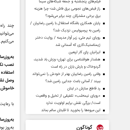
فیلم‌های پنجشنبه و جمعه شبکه‌های سیما
راز قبض‌های نجومی برق فاش شد؛ چرا هزینه
برق برخی مشترکان چند برابر می‌شود؟
پایان همکاری باشگاه استقلال با رامین رضاییان /
چند راه
رامین به پرسپولیس نزدیک شد؟
می‌توانی
رویای تیم ملی، زیر آوار مدرسه / روایت دختر
می‌کنیم.
ژیمناستیک‌کاری که آسمانی شد
ایرانیان پای کار اربعین
به‌روزرس
هشدار هواشناسی برای تهران؛ وزش باد شدید،
نصب نکر
گردوخاک و بارش باران در راه است
استفاده 
وقتی رامین رضاییان بهتر از خودش را نمی‌تواند
وصل نشد
ببیند / آسانی باعث جدایی رامین شد؟
خاموش ک
رد قاطع سازش در لبنان
«رویای نیمه‌شب» تلفیقی از تخیل و واقعیت
است/ بزرگی نقش برایم اولویت ندارد
با رعایت
این میوه‌ها را بخورید تا قلبتان سالم بماند
به‌روزرسان
گوناگون
به‌روز ب