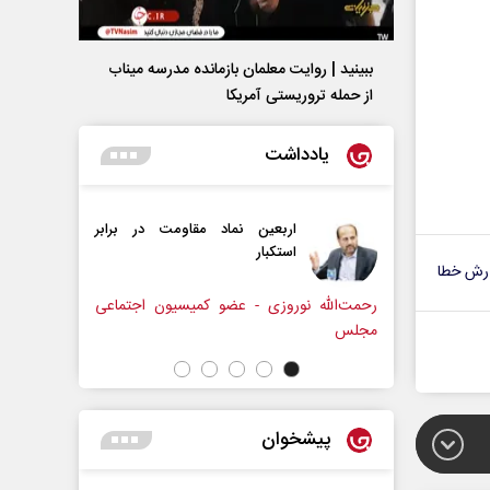
ببینید | روایت معلمان بازمانده مدرسه میناب
از حمله تروریستی آمریکا
یادداشت
اربعین نماد مقاومت در برابر
از باتلاق انرژی تا بن‌بس
استکبار‌
رش خطا
له نوروزی - عضو کمیسیون اجتماعی
رضا سپهوند - سخنگوی کمیسیون انر
پیشخوان