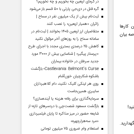
در گرمای اربعین چه بخوریم و چه نخوریم؟
گره قتل در دی‌جی پارتی با ۵۰ قسم باز می‌شود
ثبت‌نام بیش از یک میلیون نفر در سماح |
زائران «همیار اربعین» را نصب کنند
 کارها
متقاضیان ارز اربعین ۱۴۰۵ بخوانند | ثبت‌نام در
صه بیان
سامانه سماح را به روز‌های آخر موکول نکنید
کاهش ۲۵ درصدی بستری مجدد با اجرای طرح
«پرستار پیگیر» | شناسایی بیش از ۳۰۰۰ مورد
جدید سرطان در خانواده بیماران
Castlevania: Belmont’s Curse؛ بازگشت
باشکوه شکارچیان خون‌آشام
روی هر لینکی کلیک نکنید، دام کلاهبرداران
سایبری همین‌جاست
سرمایه‌گذاری برای رفاه؛ هزینه یا آینده‌سازی؟
بازگشت مسعود شصت‌چی با دردسر‌های تازه؛ از
ید!
شایعه حضور در میز مذاکره تا پایان فیلمبرداری
«مرد سه‌هزارچهره»
هدارید.
استعلام وام ضروری ۷۵ میلیون تومانی