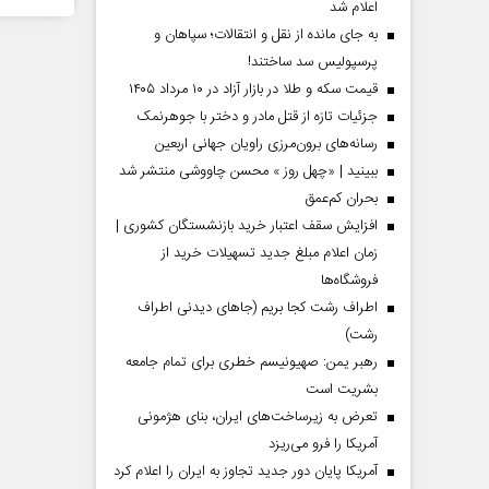
اعلام شد
به جای مانده از نقل و انتقالات؛ سپاهان و
پرسپولیس سد ساختند!
قیمت سکه و طلا در بازار آزاد در ۱۰ مرداد ۱۴۰۵
جزئیات تازه از قتل مادر و دختر با جوهرنمک
رسانه‌های برون‌مرزی راویان جهانی اربعین
ببینید | «چهل روز » محسن چاووشی منتشر شد
بحران کم‌عمق
افزایش سقف اعتبار خرید بازنشستگان کشوری |
زمان اعلام مبلغ جدید تسهیلات خرید از
فروشگاه‌ها
اطراف رشت کجا بریم (جاهای دیدنی اطراف
رشت)
رهبر یمن: صهیونیسم خطری برای تمام جامعه
بشریت است
تعرض به زیرساخت‌های ایران، بنای هژمونی
آمریکا را فرو می‌ریزد
آمریکا پایان دور جدید تجاوز به ایران را اعلام کرد