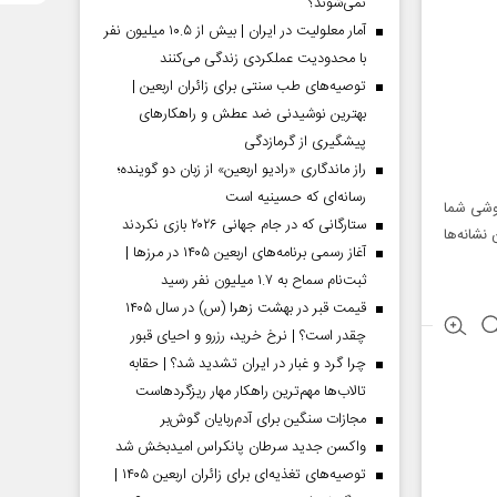
نمی‌شوند؟
آمار معلولیت در ایران | بیش از ۱۰.۵ میلیون نفر
با محدودیت عملکردی زندگی می‌کنند
توصیه‌های طب سنتی برای زائران اربعین |
بهترین نوشیدنی ضد عطش و راهکارهای
پیشگیری از گرمازدگی
راز ماندگاری «رادیو اربعین» از زبان دو گوینده؛
رسانه‌ای که حسینیه است
وشی شما
ستارگانی که در جام جهانی ۲۰۲۶ بازی نکردند
نشانه‌ها
آغاز رسمی برنامه‌های اربعین ۱۴۰۵ در مرز‌ها |
ثبت‌نام سماح به ۱.۷ میلیون نفر رسید
قیمت قبر در بهشت زهرا (س) در سال ۱۴۰۵
چقدر است؟ | نرخ خرید، رزرو و احیای قبور
چرا گرد و غبار در ایران تشدید شد؟ | حقابه
تالاب‌ها مهم‌ترین راهکار مهار ریزگردهاست
مجازات سنگین برای آدم‌ربایان گوش‌بر
واکسن جدید سرطان پانکراس امیدبخش شد
توصیه‌های تغذیه‌ای برای زائران اربعین ۱۴۰۵ |