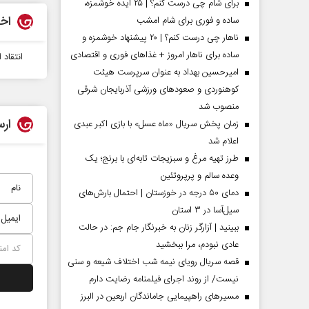
برای شام چی درست کنم؟ | ۲۵ ایده خوشمزه،
اخب
ساده و فوری برای شام امشب
ناهار چی درست کنم؟ | ۲۰ پیشنهاد خوشمزه و
ساده برای ناهار امروز + غذاهای فوری و اقتصادی
انتقاد
امیرحسین بهداد به عنوان سرپرست هیئت
کوهنوردی و صعودهای ورزشی آذربایجان شرقی
منصوب شد
ارس
زمان پخش سریال «ماه عسل» با بازی اکبر عبدی
اعلام شد
طرز تهیه مرغ و سبزیجات تابه‌ای با برنج؛ یک
وعده سالم و پرپروتئین
 مردادماه
صفحات نخست روزنامه ها‌ی یکشنبه ۴ مردادماه
صفحات 
دمای ۵۰ درجه در خوزستان | احتمال بارش‌های
سیل‌آسا در ۳ استان
ببینید | آزارگر زنان به خبرنگار جام جم: در حالت
عادی نبودم، مرا ببخشید
قصه سریال رویای نیمه شب اختلاف شیعه و سنی
نیست/ از روند اجرای فیلمنامه رضایت دارم
مسیر‌های راهپیمایی جاماندگان اربعین در البرز