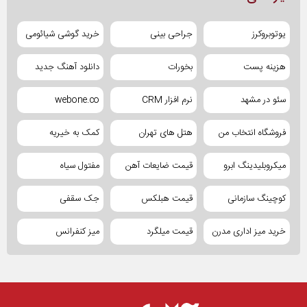
یوتوبروکرز
جراحی بینی
خرید گوشی شیائومی
هزینه پست
بخورات
دانلود آهنگ جدید
سئو در مشهد
نرم افزار CRM
webone.co
فروشگاه انتخاب من
هتل های تهران
کمک به خیریه
میکروبلیدینگ ابرو
قیمت ضایعات آهن
مفتول سیاه
کوچینگ سازمانی
قیمت هبلکس
جک سقفی
خرید میز اداری مدرن
قیمت میلگرد
میز کنفرانس