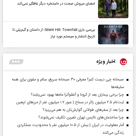
امضای سروش صحت در «استخر» دیگر غافلگیر نمی‌کند
بررسی بازی Silent Hill: Townfall؛ از داستان و گیم‌پلی تا
تاریخ انتشار و سیستم مورد نیاز
اخبار ویژه
صبحانه چی درست کنم؟ معرفی ۳۰ صبحانه سریع، سالم و مقوی برای همه
سلیقه‌ها
چرا برخی بیماران بعد از کرونا و آنفلوآنزا ماه‌ها بهبود نمی‌یابند؟
ثبت‌نام ۲.۵ میلیون زائر در سماح | عبور ۱.۷ میلیون نفر از مرز‌های اربعین
چرا بعد از سفرهای طولانی گوارش‌تان به هم می‌ریزد؟
چرا ساختمان‌های ناایمن تهران تعیین تکلیف نمی‌شوند؟
آمار معلولیت در ایران | بیش از ۱۰.۵ میلیون نفر با محدودیت عملکردی
زندگی می‌کنند