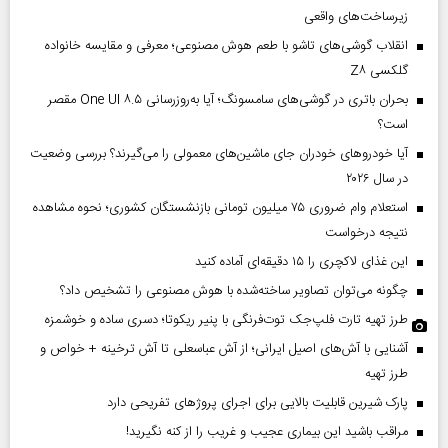
زیرساخت‌های واقعی
انقلاب گوشی‌های تاشو‌ با طعم هوش مصنوعی؛ معرفی و مقایسه خانواده
گلکسی Z۸
بحران باتری در گوشی‌های سامسونگ؛ آیا به‌روزرسانی One UI ۸.۵ مقصر
است؟
آیا خودروهای خودران جای ماشین‌های معمولی را می‌گیرند؟ بررسی وضعیت
در سال ۲۰۲۶
استعلام وام ضروری ۷۵ میلیون تومانی بازنشستگان کشوری؛ نحوه مشاهده
نتیجه درخواست
این غذای لاکچری را ۱۵ دقیقه‌ای آماده کنید
چگونه می‌توان تصاویر ساخته‌شده با هوش مصنوعی را تشخیص داد؟
طرز تهیه تارت فلپ‌جک توت‌فرنگی با پنیر ریکوتا؛ دسری ساده و خوشمزه
آشنایی با آش‌های اصیل ایرانی؛ از آش عباسعلی تا آش ترخینه + خواص و
طرز تهیه
پارک شیرین قابلیت‌ بالایی برای اجرای پروژهای تفریحی دارد
مراقب باشید این بیماری عجیب و غریب را از کنه نگیرید!