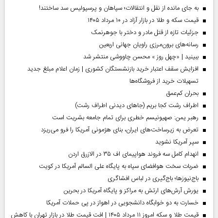
به جای مانده از نقل و انتقالات؛ سپاهان و پرسپولیس سد ساختند!
قیمت سکه و طلا در بازار آزاد در ۱۰ مرداد ۱۴۰۵
جزئیات تازه از قتل مادر و دختر با جوهرنمک
رسانه‌های برون‌مرزی راویان جهانی اربعین
ببینید | «چهل روز » محسن چاووشی منتشر شد
افزایش سقف اعتبار خرید بازنشستگان کشوری | زمان اعلام مبلغ جدید
تسهیلات خرید از فروشگاه‌ها
بحران کم‌عمق
اطراف رشت کجا بریم (جاهای دیدنی اطراف رشت)
رهبر یمن: صهیونیسم خطری برای تمام جامعه بشریت است
تعرض به زیرساخت‌های ایران، بنای هژمونی آمریکا را فرو می‌ریزد
سپر آمریکا نشوید
انهدام کامل سه فروند هواپیمای اف ۳۵ در الازرق اردن
ضربات سخت هوافضای سپاه به پایگاه علی السالم آمریکا در کویت
باج‌نیوزها؛ باج‌گیری در لباس افشاگری
یورش آرش‌های ارتش به مراکز و پایگاه‌ آمریکا در بحرین
خسارت به دو خوابگاه دانشجویی در اهواز در پی حملات آمریکا
قیمت طلا و سکه امروز ۱۱ مرداد ۱۴۰۵ | افت قیمت طلا در بازار تهران با کاهش