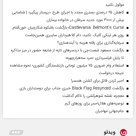
موکول نکنید
کاهش ۲۵ درصدی بستری مجدد با اجرای طرح «پرستار پیگیر» | شناسایی
بیش از ۳۰۰۰ مورد جدید سرطان در خانواده بیماران
Castlevania: Belmont’s Curse؛ بازگشت باشکوه شکارچیان خون‌آشام
روی هر لینکی کلیک نکنید، دام کلاهبرداران سایبری همین‌جاست
سرمایه‌گذاری برای رفاه؛ هزینه یا آینده‌سازی؟
بازگشت مسعود شصت‌چی با دردسر‌های تازه؛ از شایعه حضور در میز مذاکره
تا پایان فیلمبرداری «مرد سه‌هزارچهره»
استعلام وام ضروری ۷۵ میلیون تومانی بازنشستگان کشوری؛ نحوه مشاهده
نتیجه درخواست
اجیر کردن قاتل برای کشتن همسر!
بازگشت Black Flag Resynced خبری جذاب برای دوستداران بازی
معجزه، نقشه شوهرکشی را ناکام گذاشت
توصیه‌های هلال‌احمر برای روز‌های گرم
جام‌جهانی مهاجران
ویدئو