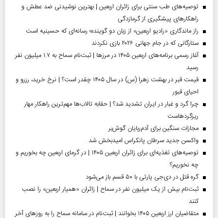
توصیه‌های طب سنتی برای زائران اربعین | بهترین نوشیدنی ضد عطش و
راهکارهای پیشگیری از گرمازدگی
راز ماندگاری «رادیو اربعین» از زبان دو گوینده؛ رسانه‌ای که حسینیه است
ستارگانی که در جام جهانی ۲۰۲۶ بازی نکردند
آغاز رسمی برنامه‌های اربعین ۱۴۰۵ در مرز‌ها | ثبت‌نام سماح به ۱.۷ میلیون نفر
رسید
قیمت قبر در بهشت زهرا (س) در سال ۱۴۰۵ چقدر است؟ | نرخ خرید، رزرو و
احیای قبور
چرا گرد و غبار در ایران تشدید شد؟ | حقابه تالاب‌ها مهم‌ترین راهکار مهار
ریزگردهاست
مجازات سنگین برای آدم‌ربایان گوش‌بر
واکسن جدید سرطان پانکراس امیدبخش شد
توصیه‌های تغذیه‌ای برای زائران اربعین ۱۴۰۵ | در گرمای اربعین چه بخوریم و
چه نخوریم؟
گره قتل در دی‌جی پارتی با ۵۰ قسم باز می‌شود
ثبت‌نام بیش از یک میلیون نفر در سماح | زائران «همیار اربعین» را نصب
کنند
متقاضیان ارز اربعین ۱۴۰۵ بخوانند | ثبت‌نام در سامانه سماح را به روز‌های آخر