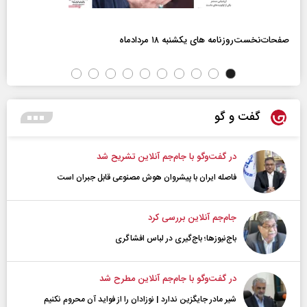
صفحات‌نخست‌روزنامه ها‌ی یکشنبه ۱۸ مردادماه
گفت و گو
در گفت‌و‌گو با جام‌جم آنلاین تشریح شد
فاصله ایران با پیشرو‌ان هوش مصنوعی قابل جبران است
جام‌جم آنلاین بررسی کرد
باج‌نیوزها؛ باج‌گیری در لباس افشاگری
در گفت‌و‌گو با جام‌جم آنلاین مطرح شد
شیر مادر جایگزین ندارد | نوزادان را از فواید آن محروم نکنیم