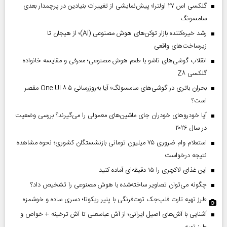
گلکسی اس ۲۷ اولترا؛ پیش‌نمایشی از تغییرات بنیادین در پرچمدار بعدی
سامسونگ
رشد خیره‌کننده بازار توکن‌های هوش مصنوعی (AI)؛ از هیجان تا
زیرساخت‌های واقعی
انقلاب گوشی‌های تاشو‌ با طعم هوش مصنوعی؛ معرفی و مقایسه خانواده
گلکسی Z۸
بحران باتری در گوشی‌های سامسونگ؛ آیا به‌روزرسانی One UI ۸.۵ مقصر
است؟
آیا خودروهای خودران جای ماشین‌های معمولی را می‌گیرند؟ بررسی وضعیت
در سال ۲۰۲۶
استعلام وام ضروری ۷۵ میلیون تومانی بازنشستگان کشوری؛ نحوه مشاهده
نتیجه درخواست
این غذای لاکچری را ۱۵ دقیقه‌ای آماده کنید
چگونه می‌توان تصاویر ساخته‌شده با هوش مصنوعی را تشخیص داد؟
طرز تهیه تارت فلپ‌جک توت‌فرنگی با پنیر ریکوتا؛ دسری ساده و خوشمزه
آشنایی با آش‌های اصیل ایرانی؛ از آش عباسعلی تا آش ترخینه + خواص و
طرز تهیه