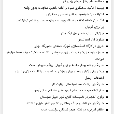
محاکمه عامل قتل جوان رزمی کار
ببینید | تاکید سخنگوی سپاه بر ادامه راهبرد مقاومت بدون وقفه
اعتراف مرد خونسرد به قتل همسر و دخترش
لیگ برتر ۱۴۰۵-۱۴۰۶ در آستانه ورود به دروازه بیست و ششم / بازگشت
پرانرژی فوتبال
جزئیاتی از نیم فصل اول لیگ برتر
سقوط آزاد اینفانتینو
حریق در کارگاه فندک‌سازی شهرک صنعتی نصیرآباد تهران
هنوز درباره افزایش قیمت بنزین جمع‌بندی نشده است/ کالا برگ قطعا افزایش
می‌یابد
خبرنگار چشم بیدار جامعه و زبان گویای روزگار خویش است
پیش بینی رگبار و رعد و برق و وزش باد شدیددر ارتفاعات مرکزی البرز و
ارتفاعات اردبیل
خبرنگاران پشت سد کمیته‌های وزارت کار
سفر کوتاه فرمانده سازمان تروریستی سنتکام به تل آویو
وقوع انفجار در تاسیسات گازی شهر جبیل عربستان
خبرنگاران در ناکامی جنگ رسانه‌ای دشمن نقش بارزی داشتند
«نظم ایرانی» در تنگه هرمز غیرقابل بازگشت است