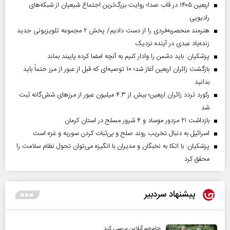
اربعین ۱۴۰۵ در قاب صدا؛ روایت بزرگ‌ترین اجتماع شیعیان از شبکه‌های
رادیویی
هنرمند منحصر‌به‌فردی را از دست دادیم/ پخش ۲ مجموعه تلویزیونی جدید
زنده‌یاد عبدی در آینده نزدیک
پزشکیان: باید دشمن را وادار کنیم به آنچه امضا کرده پایبند بماند
بازگشت زائران اربعین آغاز شد؛ ۱۰ توصیه‌ای که قبل از عبور از مرز حتماً باید
بدانید
رکورد تردد زائران اربعین؛ بیش از ۴.۳ میلیون عبور از مرزهای شش‌گانه ثبت
شد
بازداشت ۲۱ مزدور موساد و ۴ شرور مسلح در استان کرمان
اسرائیل به دنبال تخریب روند صلح و بی‌ثبات کردن سوریه و غزه است
پزشکیان: با اتکا به نخبگان و مدیران با انگیزه می‌توان تحول نظام سلامت را
محقق کرد
پیشنهاد سردبیر
جام‌جم آنلاین بررسی کرد