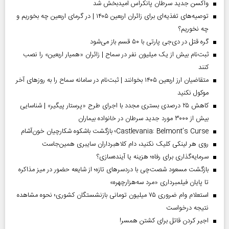
واکسن جدید سرطان پانکراس امیدبخش شد
توصیه‌های تغذیه‌ای برای زائران اربعین ۱۴۰۵ | در گرمای اربعین چه بخوریم و
چه نخوریم؟
گره قتل در دی‌جی پارتی با ۵۰ قسم باز می‌شود
ثبت‌نام بیش از یک میلیون نفر در سماح | زائران «همیار اربعین» را نصب
کنند
متقاضیان ارز اربعین ۱۴۰۵ بخوانند | ثبت‌نام در سامانه سماح را به روز‌های آخر
موکول نکنید
کاهش ۲۵ درصدی بستری مجدد با اجرای طرح «پرستار پیگیر» | شناسایی
بیش از ۳۰۰۰ مورد جدید سرطان در خانواده بیماران
Castlevania: Belmont’s Curse؛ بازگشت باشکوه شکارچیان خون‌آشام
روی هر لینکی کلیک نکنید، دام کلاهبرداران سایبری همین‌جاست
سرمایه‌گذاری برای رفاه؛ هزینه یا آینده‌سازی؟
بازگشت مسعود شصت‌چی با دردسر‌های تازه؛ از شایعه حضور در میز مذاکره
تا پایان فیلمبرداری «مرد سه‌هزارچهره»
استعلام وام ضروری ۷۵ میلیون تومانی بازنشستگان کشوری؛ نحوه مشاهده
نتیجه درخواست
اجیر کردن قاتل برای کشتن همسر!