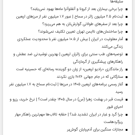
سلیقه‌ها
چرا برخی بیماران بعد از کرونا و آنفلوآنزا ماه‌ها بهبود نمی‌یابند؟
ثبت‌نام ۲.۵ میلیون زائر در سماح | عبور ۱.۷ میلیون نفر از مرز‌های اربعین
چرا بعد از سفرهای طولانی گوارش‌تان به هم می‌ریزد؟
چرا ساختمان‌های ناایمن تهران تعیین تکلیف نمی‌شوند؟
آمار معلولیت در ایران | بیش از ۱۰.۵ میلیون نفر با محدودیت عملکردی
زندگی می‌کنند
توصیه‌های طب سنتی برای زائران اربعین | بهترین نوشیدنی ضد عطش و
راهکارهای پیشگیری از گرمازدگی
راز ماندگاری «رادیو اربعین» از زبان دو گوینده؛ رسانه‌ای که حسینیه است
ستارگانی که در جام جهانی ۲۰۲۶ بازی نکردند
آغاز رسمی برنامه‌های اربعین ۱۴۰۵ در مرز‌ها | ثبت‌نام سماح به ۱.۷ میلیون نفر
رسید
قیمت قبر در بهشت زهرا (س) در سال ۱۴۰۵ چقدر است؟ | نرخ خرید، رزرو و
احیای قبور
چرا گرد و غبار در ایران تشدید شد؟ | حقابه تالاب‌ها مهم‌ترین راهکار مهار
ریزگردهاست
مجازات سنگین برای آدم‌ربایان گوش‌بر