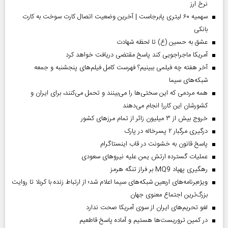
نرخ ارز
سهمیه ۶۰ لیتری پابرجاست | آخرین وضعیت اتصال کارت سوخت به کارت
بانکی
عشق به حسین (ع) تا لحظه شهادت
آمریکا ماجراجویی کند پاسخ مقتضی دریافت خواهد کرد
آخر هفته چه فیلمی ببینیم؟ فهرست کامل فیلم‌های پنجشنبه و جمعه
شبکه‌های سیما
همه مردمی که این سختی‌ها را می‌بینند و تحمل می‌کنند، برای ایران و
کشورشان این کاررا انجام می‌دهند
خروج بیش از ۳ میلیون زائر از تمام مرز‌های کشور
درگیری مرگبار ۲ پسرخاله در پارک
پاسخ قانون به خشونت در قاب اینستاگرام
عملیات گسترده ارتش یمن علیه نیروهای سعودی
رهگیری پهپاد MQ9 بر فراز تنگه هرمز
ویژه‌برنامه‌های اربعین شبکه‌های سیما اعلام شد؛ از ارتباط زنده با کربلا تا روایت
بزرگ‌ترین اجتماع معنوی جهان
لغو تحریم‌های ایران از سوی آمریکا صحت ندارد
در کمین تروریست‌ها هستیم و آماده پاسخ قاطعیم