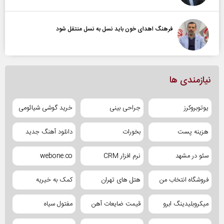
فرهنگ اهدای خون باید نسل به نسل منتقل شود
نیازمندی ها
یوتوبروکرز
جراحی بینی
خرید گوشی شیائومی
هزینه پست
بخورات
دانلود آهنگ جدید
سئو در مشهد
نرم افزار CRM
webone.co
فروشگاه انتخاب من
هتل های تهران
کمک به خیریه
میکروبلیدینگ ابرو
قیمت ضایعات آهن
مفتول سیاه