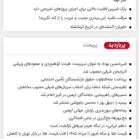
پارک شیرین قابلیت‌ بالایی برای اجرای پروژهای تفریحی دارد
مراقب باشید این بیماری عجیب و غریب را از کنه نگیرید!
خاوران؛ گمشده‌ای در تاریخ کرمانشاه
پربازدید
پربحث
امیرحسین بهداد به عنوان سرپرست هیئت کوهنوردی و صعودهای ورزشی
آذربایجان شرقی منصوب شد
پرداخت مابه‌التفاوت حقوق بازنشستگان تأمین اجتماعی
نظرسنجی شبکه تماشا برای انتخاب سریال‌های شرقی محبوب مخاطبان
مسیر‌های راهپیمایی جاماندگان اربعین در البرز اعلام شد
ببینید | «چهل روز » محسن چاووشی منتشر شد
رسانه‌های برون‌مرزی راویان جهانی اربعین
باج‌نیوزها؛ باج‌گیری در لباس افشاگری
«نظم ایرانی» در تنگه هرمز غیرقابل بازگشت است
قیمت طلا و سکه امروز ۱۱ مرداد ۱۴۰۵ | افت قیمت طلا در بازار تهران با کاهش