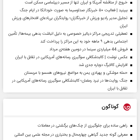
خروج از مناقشه آمریکا و ایران تنها از مسیر دیپلماسی ممکن است
ببینید | فعالیت ۵۰ خبرنگار صداوسیما به صورت خوداتکا در ایام جنگ
تجلیل مدیر رادیو ورزش از خبرنگاران؛ روایتگران بی‌ادعای افتخارهای ورزش
ایران
تعطیلی تدریجی مراکز دیالیز خصوصی به دلیل انباشت بدهی بیمه‌ها/ تأمین
اجتماعی بدهی ۹ ماهه خود به این مراکز را پرداخت کند
فروش 44 میلیاردی سینما در دومین هفته‌ی مرداد
عکس نوشت | کالبدشکافی سوگیری رسانه‌های آمریکایی در تقابل با ایران
افزایش کالابرگ دوباره جدی شد
حمله موشکی و پهپادی یمن به مواضع نیروهای همسو با عربستان
جنگ روایت‌ها در نبرد رمضان؛ کالبدشکافی سوگیری رسانه‌های آمریکایی در
تقابل با ایران
گوناگون
راهی ساده برای جلوگیری از چک‌های برگشتی در معاملات
معرفی گونه جدید گیاهی چهارمحال و بختیاری در مجله علمی بین المللی