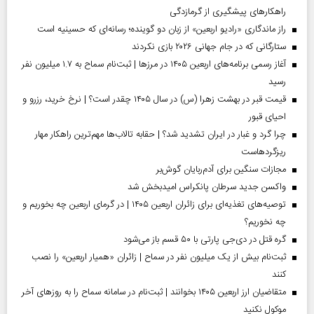
راهکارهای پیشگیری از گرمازدگی
راز ماندگاری «رادیو اربعین» از زبان دو گوینده؛ رسانه‌ای که حسینیه است
ستارگانی که در جام جهانی ۲۰۲۶ بازی نکردند
آغاز رسمی برنامه‌های اربعین ۱۴۰۵ در مرز‌ها | ثبت‌نام سماح به ۱.۷ میلیون نفر
رسید
قیمت قبر در بهشت زهرا (س) در سال ۱۴۰۵ چقدر است؟ | نرخ خرید، رزرو و
احیای قبور
چرا گرد و غبار در ایران تشدید شد؟ | حقابه تالاب‌ها مهم‌ترین راهکار مهار
ریزگردهاست
مجازات سنگین برای آدم‌ربایان گوش‌بر
واکسن جدید سرطان پانکراس امیدبخش شد
توصیه‌های تغذیه‌ای برای زائران اربعین ۱۴۰۵ | در گرمای اربعین چه بخوریم و
چه نخوریم؟
گره قتل در دی‌جی پارتی با ۵۰ قسم باز می‌شود
ثبت‌نام بیش از یک میلیون نفر در سماح | زائران «همیار اربعین» را نصب
کنند
متقاضیان ارز اربعین ۱۴۰۵ بخوانند | ثبت‌نام در سامانه سماح را به روز‌های آخر
موکول نکنید