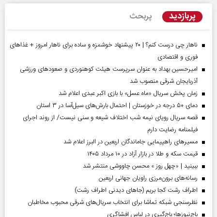
پربازدید
پربحث
ناهار چی درست کنم؟ | ۲۰ پیشنهاد خوشمزه و ساده برای ناهار امروز + غذاهای
فوری و اقتصادی
امیرحسین بهداد به عنوان سرپرست هیئت کوهنوردی و صعودهای ورزشی
آذربایجان شرقی منصوب شد
زمان پخش سریال «ماه عسل» با بازی اکبر عبدی اعلام شد
دمای ۵۰ درجه در خوزستان | احتمال بارش‌های سیل‌آسا در ۳ استان
قصه سریال رویای نیمه شب اختلاف شیعه و سنی نیست/ از روند اجرای
فیلمنامه رضایت دارم
مسیر‌های راهپیمایی جاماندگان اربعین در البرز اعلام شد
قیمت سکه و طلا در بازار آزاد در ۱۰ مرداد ۱۴۰۵
ببینید | «چهل روز » محسن چاووشی منتشر شد
رسانه‌های برون‌مرزی راویان جهانی اربعین
اطراف رشت کجا بریم (جاهای دیدنی اطراف رشت)
نظرسنجی شبکه تماشا برای انتخاب سریال‌های شرقی محبوب مخاطبان
باج‌نیوزها؛ باج‌گیری در لباس افشاگری