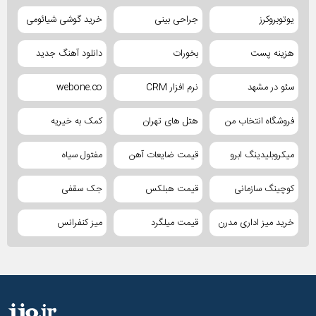
یوتوبروکرز
جراحی بینی
خرید گوشی شیائومی
هزینه پست
بخورات
دانلود آهنگ جدید
سئو در مشهد
نرم افزار CRM
webone.co
فروشگاه انتخاب من
هتل های تهران
کمک به خیریه
میکروبلیدینگ ابرو
قیمت ضایعات آهن
مفتول سیاه
کوچینگ سازمانی
قیمت هبلکس
جک سقفی
خرید میز اداری مدرن
قیمت میلگرد
میز کنفرانس