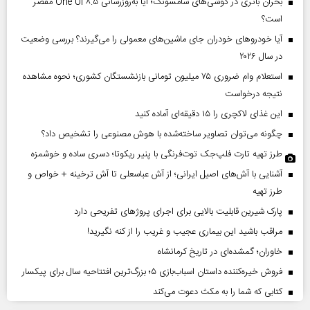
بحران باتری در گوشی‌های سامسونگ؛ آیا به‌روزرسانی One UI ۸.۵ مقصر
است؟
آیا خودروهای خودران جای ماشین‌های معمولی را می‌گیرند؟ بررسی وضعیت
در سال ۲۰۲۶
استعلام وام ضروری ۷۵ میلیون تومانی بازنشستگان کشوری؛ نحوه مشاهده
نتیجه درخواست
این غذای لاکچری را ۱۵ دقیقه‌ای آماده کنید
چگونه می‌توان تصاویر ساخته‌شده با هوش مصنوعی را تشخیص داد؟
طرز تهیه تارت فلپ‌جک توت‌فرنگی با پنیر ریکوتا؛ دسری ساده و خوشمزه
آشنایی با آش‌های اصیل ایرانی؛ از آش عباسعلی تا آش ترخینه + خواص و
طرز تهیه
پارک شیرین قابلیت‌ بالایی برای اجرای پروژهای تفریحی دارد
مراقب باشید این بیماری عجیب و غریب را از کنه نگیرید!
خاوران؛ گمشده‌ای در تاریخ کرمانشاه
فروش خیره‌کننده داستان اسباب‌بازی ۵؛ بزرگ‌ترین افتتاحیه سال برای پیکسار
کتابی که شما را به مکث دعوت می‌کند