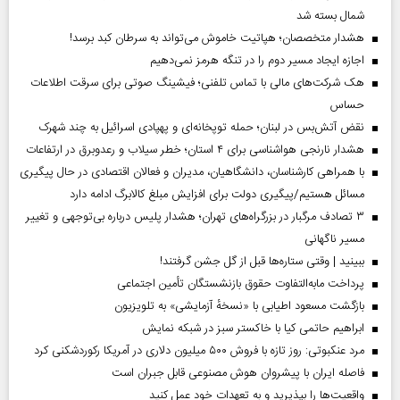
شمال بسته شد
هشدار متخصصان؛ هپاتیت خاموش می‌تواند به سرطان کبد برسد!
اجازه ایجاد مسیر دوم را در تنگه هرمز نمی‌دهیم
هک شرکت‌های مالی با تماس تلفنی؛ فیشینگ صوتی برای سرقت اطلاعات
حساس
نقض آتش‌بس در لبنان؛ حمله توپخانه‌ای و پهپادی اسرائیل به چند شهرک
هشدار نارنجی هواشناسی برای ۴ استان؛ خطر سیلاب و رعدوبرق در ارتفاعات
با همراهی کارشناسان، دانشگاهیان، مدیران و فعالان اقتصادی در حال پیگیری
مسائل هستیم/پیگیری دولت برای افزایش مبلغ کالابرگ ادامه دارد
۳ تصادف مرگبار در بزرگراه‌های تهران؛ هشدار پلیس درباره بی‌توجهی و تغییر
مسیر ناگهانی
ببینید | وقتی ستاره‌ها قبل از گل جشن گرفتند!
پرداخت مابه‌التفاوت حقوق بازنشستگان تأمین اجتماعی
بازگشت مسعود اطیابی با «نسخهٔ آزمایشی» به تلویزیون
ابراهیم حاتمی کیا با خاکستر سبز در شبکه نمایش
مرد عنکبوتی: روز تازه با فروش ۵۰۰ میلیون دلاری در آمریکا رکوردشکنی کرد
فاصله ایران با پیشرو‌ان هوش مصنوعی قابل جبران است
واقعیت‌ها را بپذیرید و به تعهدات خود عمل کنید