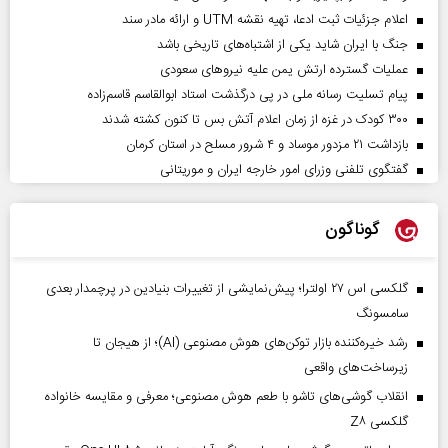
اعلام جزئیات ثبت ادعا، تهیه نقشه UTM و ارائه مادر سند
جنگ با ایران شاید یکی از اشتباه‌های تاریخی باشد
عملیات گسترده ارتش یمن علیه نیروهای سعودی
پیام تسلیت رسانه ملی در پی درگذشت استاد ابوالقاسم قاسم‌زاده
۳۰۰ کودک در غزه از زمان اعلام آتش بس تا کنون کشته شدند
بازداشت ۲۱ مزدور موساد و ۴ شرور مسلح در استان کرمان
گفتگوی تلفنی وزرای امور خارجه ایران و موریتانی
گوناگون
گلکسی اس ۲۷ اولترا؛ پیش‌نمایشی از تغییرات بنیادین در پرچمدار بعدی
سامسونگ
رشد خیره‌کننده بازار توکن‌های هوش مصنوعی (AI)؛ از هیجان تا
زیرساخت‌های واقعی
انقلاب گوشی‌های تاشو‌ با طعم هوش مصنوعی؛ معرفی و مقایسه خانواده
گلکسی Z۸