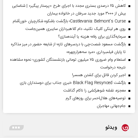
کاهش ۲۵ درصدی بستری مجدد با اجرای طرح «پرستار پیگیر» | شناسایی
بیش از ۳۰۰۰ مورد جدید سرطان در خانواده بیماران
Castlevania: Belmont’s Curse؛ بازگشت باشکوه شکارچیان خون‌آشام
روی هر لینکی کلیک نکنید، دام کلاهبرداران سایبری همین‌جاست
سرمایه‌گذاری برای رفاه؛ هزینه یا آینده‌سازی؟
بازگشت مسعود شصت‌چی با دردسر‌های تازه؛ از شایعه حضور در میز مذاکره
تا پایان فیلمبرداری «مرد سه‌هزارچهره»
استعلام وام ضروری ۷۵ میلیون تومانی بازنشستگان کشوری؛ نحوه مشاهده
نتیجه درخواست
اجیر کردن قاتل برای کشتن همسر!
بازگشت Black Flag Resynced خبری جذاب برای دوستداران بازی
معجزه، نقشه شوهرکشی را ناکام گذاشت
توصیه‌های هلال‌احمر برای روز‌های گرم
جام‌جهانی مهاجران
ویدئو