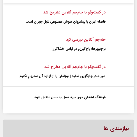
در گفت‌و‌گو با جام‌جم آنلاین تشریح شد
فاصله ایران با پیشرو‌ان هوش مصنوعی قابل جبران است
جام‌جم آنلاین بررسی کرد
باج‌نیوزها؛ باج‌گیری در لباس افشاگری
در گفت‌و‌گو با جام‌جم آنلاین مطرح شد
شیر مادر جایگزین ندارد | نوزادان را از فواید آن محروم نکنیم
فرهنگ اهدای خون باید نسل به نسل منتقل شود
نیازمندی ها