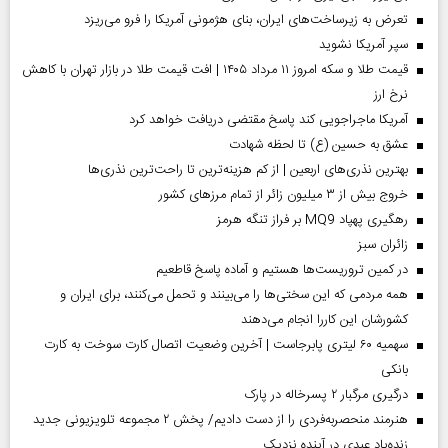
تعرض به زیرساخت‌های ایران، بنای هژمونی آمریکا را فرو می‌ریزد
سپر آمریکا نشوید
قیمت طلا و سکه امروز ۱۱ مرداد ۱۴۰۵ | افت قیمت طلا در بازار تهران با کاهش
نرخ ارز
آمریکا ماجراجویی کند پاسخ مقتضی دریافت خواهد کرد
عشق به حسین (ع) تا لحظه شهادت
بهترین نذری‌های اربعین | از کم هزینه‌ترین تا راحت‌ترین نذری‌ها
خروج بیش از ۳ میلیون زائر از تمام مرز‌های کشور
رهگیری پهپاد MQ9 بر فراز تنگه هرمز
‌زائران سبز
در کمین تروریست‌ها هستیم و آماده پاسخ قاطعیم
همه مردمی که این سختی‌ها را می‌بینند و تحمل می‌کنند، برای ایران و
کشورشان این کاررا انجام می‌دهند
سهمیه ۶۰ لیتری پابرجاست | آخرین وضعیت اتصال کارت سوخت به کارت
بانکی
درگیری مرگبار ۲ پسرخاله در پارک
هنرمند منحصر‌به‌فردی را از دست دادیم/ پخش ۲ مجموعه تلویزیونی جدید
زنده‌یاد عبدی در آینده نزدیک