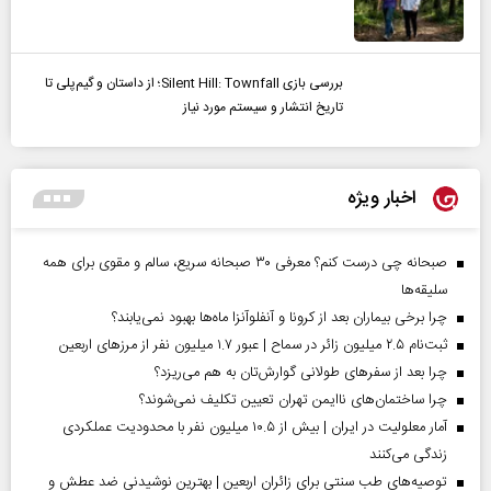
بررسی بازی Silent Hill: Townfall؛ از داستان و گیم‌پلی تا
تاریخ انتشار و سیستم مورد نیاز
اخبار ویژه
صبحانه چی درست کنم؟ معرفی ۳۰ صبحانه سریع، سالم و مقوی برای همه
سلیقه‌ها
چرا برخی بیماران بعد از کرونا و آنفلوآنزا ماه‌ها بهبود نمی‌یابند؟
ثبت‌نام ۲.۵ میلیون زائر در سماح | عبور ۱.۷ میلیون نفر از مرز‌های اربعین
چرا بعد از سفرهای طولانی گوارش‌تان به هم می‌ریزد؟
چرا ساختمان‌های ناایمن تهران تعیین تکلیف نمی‌شوند؟
آمار معلولیت در ایران | بیش از ۱۰.۵ میلیون نفر با محدودیت عملکردی
زندگی می‌کنند
توصیه‌های طب سنتی برای زائران اربعین | بهترین نوشیدنی ضد عطش و