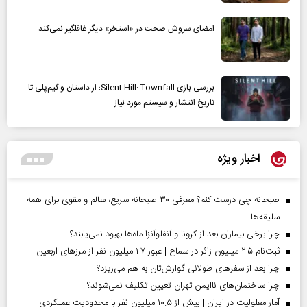
امضای سروش صحت در «استخر» دیگر غافلگیر نمی‌کند
بررسی بازی Silent Hill: Townfall؛ از داستان و گیم‌پلی تا
تاریخ انتشار و سیستم مورد نیاز
اخبار ویژه
صبحانه چی درست کنم؟ معرفی ۳۰ صبحانه سریع، سالم و مقوی برای همه
سلیقه‌ها
چرا برخی بیماران بعد از کرونا و آنفلوآنزا ماه‌ها بهبود نمی‌یابند؟
ثبت‌نام ۲.۵ میلیون زائر در سماح | عبور ۱.۷ میلیون نفر از مرز‌های اربعین
چرا بعد از سفرهای طولانی گوارش‌تان به هم می‌ریزد؟
چرا ساختمان‌های ناایمن تهران تعیین تکلیف نمی‌شوند؟
آمار معلولیت در ایران | بیش از ۱۰.۵ میلیون نفر با محدودیت عملکردی