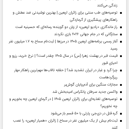
زندگی می‌کنند
توصیه‌های طب سنتی برای زائران اربعین | بهترین نوشیدنی ضد عطش و
راهکارهای پیشگیری از گرمازدگی
راز ماندگاری «رادیو اربعین» از زبان دو گوینده؛ رسانه‌ای که حسینیه است
ستارگانی که در جام جهانی ۲۰۲۶ بازی نکردند
آغاز رسمی برنامه‌های اربعین ۱۴۰۵ در مرز‌ها | ثبت‌نام سماح به ۱.۷ میلیون نفر
رسید
قیمت قبر در بهشت زهرا (س) در سال ۱۴۰۵ چقدر است؟ | نرخ خرید، رزرو و
احیای قبور
چرا گرد و غبار در ایران تشدید شد؟ | حقابه تالاب‌ها مهم‌ترین راهکار مهار
ریزگردهاست
مجازات سنگین برای آدم‌ربایان گوش‌بر
واکسن جدید سرطان پانکراس امیدبخش شد
توصیه‌های تغذیه‌ای برای زائران اربعین ۱۴۰۵ | در گرمای اربعین چه بخوریم و
چه نخوریم؟
گره قتل در دی‌جی پارتی با ۵۰ قسم باز می‌شود
ثبت‌نام بیش از یک میلیون نفر در سماح | زائران «همیار اربعین» را نصب
کنند