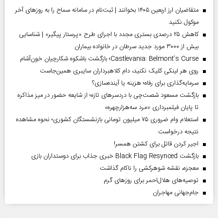
متقاضیان ارز اربعین ۱۴۰۵ بخوانند | ثبت‌نام در سامانه سماح را به روز‌های آخر
موکول نکنید
کاهش ۲۵ درصدی بستری مجدد با اجرای طرح «پرستار پیگیر» | شناسایی
بیش از ۳۰۰۰ مورد جدید سرطان در خانواده بیماران
Castlevania: Belmont’s Curse؛ بازگشت باشکوه شکارچیان خون‌آشام
روی هر لینکی کلیک نکنید، دام کلاهبرداران سایبری همین‌جاست
سرمایه‌گذاری برای رفاه؛ هزینه یا آینده‌سازی؟
بازگشت مسعود شصت‌چی با دردسر‌های تازه؛ از شایعه حضور در میز مذاکره
تا پایان فیلمبرداری «مرد سه‌هزارچهره»
استعلام وام ضروری ۷۵ میلیون تومانی بازنشستگان کشوری؛ نحوه مشاهده
نتیجه درخواست
اجیر کردن قاتل برای کشتن همسر!
بازگشت Black Flag Resynced خبری جذاب برای دوستداران بازی
معجزه، نقشه شوهرکشی را ناکام گذاشت
توصیه‌های هلال‌احمر برای روز‌های گرم
جام‌جهانی مهاجران