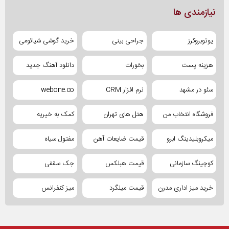
نیازمندی ها
یوتوبروکرز
جراحی بینی
خرید گوشی شیائومی
هزینه پست
بخورات
دانلود آهنگ جدید
سئو در مشهد
نرم افزار CRM
webone.co
فروشگاه انتخاب من
هتل های تهران
کمک به خیریه
میکروبلیدینگ ابرو
قیمت ضایعات آهن
مفتول سیاه
کوچینگ سازمانی
قیمت هبلکس
جک سقفی
خرید میز اداری مدرن
قیمت میلگرد
میز کنفرانس