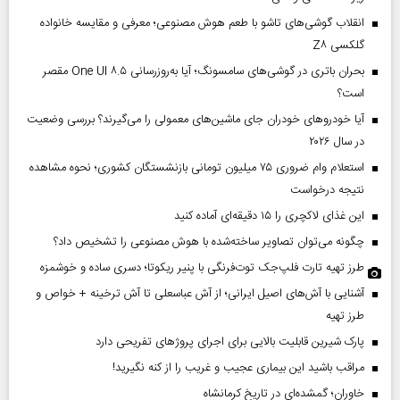
انقلاب گوشی‌های تاشو‌ با طعم هوش مصنوعی؛ معرفی و مقایسه خانواده
گلکسی Z۸
بحران باتری در گوشی‌های سامسونگ؛ آیا به‌روزرسانی One UI ۸.۵ مقصر
است؟
آیا خودروهای خودران جای ماشین‌های معمولی را می‌گیرند؟ بررسی وضعیت
در سال ۲۰۲۶
استعلام وام ضروری ۷۵ میلیون تومانی بازنشستگان کشوری؛ نحوه مشاهده
نتیجه درخواست
این غذای لاکچری را ۱۵ دقیقه‌ای آماده کنید
چگونه می‌توان تصاویر ساخته‌شده با هوش مصنوعی را تشخیص داد؟
طرز تهیه تارت فلپ‌جک توت‌فرنگی با پنیر ریکوتا؛ دسری ساده و خوشمزه
آشنایی با آش‌های اصیل ایرانی؛ از آش عباسعلی تا آش ترخینه + خواص و
طرز تهیه
پارک شیرین قابلیت‌ بالایی برای اجرای پروژهای تفریحی دارد
مراقب باشید این بیماری عجیب و غریب را از کنه نگیرید!
خاوران؛ گمشده‌ای در تاریخ کرمانشاه