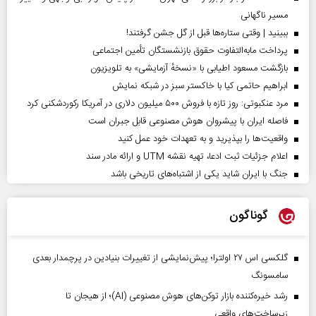
مسیر ناگهانی
ببینید | وقتی ستاره‌ها قبل از گل جشن گرفتند!
پرداخت مابه‌التفاوت حقوق بازنشستگان تأمین اجتماعی
بازگشت مسعود اطیابی با «نسخهٔ آزمایشی» به تلویزیون
ابراهیم حاتمی کیا با خاکستر سبز در شبکه نمایش
مرد عنکبوتی: روز تازه با فروش ۵۰۰ میلیون دلاری در آمریکا رکوردشکنی کرد
فاصله ایران با پیشرو‌ان هوش مصنوعی قابل جبران است
واقعیت‌ها را بپذیرید و به تعهدات خود عمل کنید
اعلام جزئیات ثبت ادعا، تهیه نقشه UTM و ارائه مادر سند
جنگ با ایران شاید یکی از اشتباه‌های تاریخی باشد
گوناگون
گلکسی اس ۲۷ اولترا؛ پیش‌نمایشی از تغییرات بنیادین در پرچمدار بعدی
سامسونگ
رشد خیره‌کننده بازار توکن‌های هوش مصنوعی (AI)؛ از هیجان تا
زیرساخت‌های واقعی