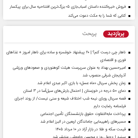
فروش خیره‌کننده داستان اسباب‌بازی ۵؛ بزرگ‌ترین افتتاحیه سال برای پیکسار
کتابی که شما را به مکث دعوت می‌کند
پربازدید
پربحث
ناهار چی درست کنم؟ | ۲۰ پیشنهاد خوشمزه و ساده برای ناهار امروز + غذاهای
فوری و اقتصادی
امیرحسین بهداد به عنوان سرپرست هیئت کوهنوردی و صعودهای ورزشی
آذربایجان شرقی منصوب شد
زمان پخش سریال «ماه عسل» با بازی اکبر عبدی اعلام شد
دمای ۵۰ درجه در خوزستان | احتمال بارش‌های سیل‌آسا در ۳ استان
قصه سریال رویای نیمه شب اختلاف شیعه و سنی نیست/ از روند اجرای
فیلمنامه رضایت دارم
پرداخت مابه‌التفاوت حقوق بازنشستگان تأمین اجتماعی
مسیر‌های راهپیمایی جاماندگان اربعین در البرز اعلام شد
قیمت سکه و طلا در بازار آزاد در ۱۰ مرداد ۱۴۰۵
ببینید | «چهل روز » محسن چاووشی منتشر شد