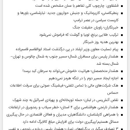
قشقاوی: چارچوب کلی تفاهم با عمان مشخص شده است
پنطیکاستی، کاریزماتیک و جنبش حواریون جدید: تبارشناسی، باور‌ها و
کاربست سیاسی در عصر ترامپ
خبرنگاران؛ راویان حقیقت جنگ
ترکیب طلایی برنج، لوبیا و گوشت که فراموش نمی‌شود
بهترین هدیه روز خبرنگار
پیام تسلیت معاون وزیر ارشاد در پی درگذشت استاد ابوالقاسم قاسم‌زاده
هشدار پلیس برای مسافران شمال؛ مسیر جنوب به شمال چالوس و تهران–
شمال بسته شد
هشدار متخصصان؛ هپاتیت خاموش می‌تواند به سرطان کبد برسد!
اجازه ایجاد مسیر دوم را در تنگه هرمز نمی‌دهیم
هک شرکت‌های مالی با تماس تلفنی؛ فیشینگ صوتی برای سرقت اطلاعات
حساس
نقض آتش‌بس در لبنان؛ حمله توپخانه‌ای و پهپادی اسرائیل به چند شهرک
هشدار نارنجی هواشناسی برای ۴ استان؛ خطر سیلاب و رعدوبرق در ارتفاعات
با همراهی کارشناسان، دانشگاهیان، مدیران و فعالان اقتصادی در حال پیگیری
مسائل هستیم/پیگیری دولت برای افزایش مبلغ کالابرگ ادامه دارد
۳ تصادف مرگبار در بزرگراه‌های تهران؛ هشدار پلیس درباره بی‌توجهی و تغییر