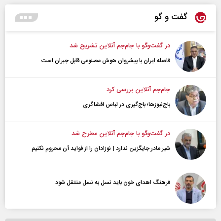
گفت و گو
در گفت‌و‌گو با جام‌جم آنلاین تشریح شد
فاصله ایران با پیشرو‌ان هوش مصنوعی قابل جبران است
جام‌جم آنلاین بررسی کرد
باج‌نیوزها؛ باج‌گیری در لباس افشاگری
در گفت‌و‌گو با جام‌جم آنلاین مطرح شد
شیر مادر جایگزین ندارد | نوزادان را از فواید آن محروم نکنیم
فرهنگ اهدای خون باید نسل به نسل منتقل شود