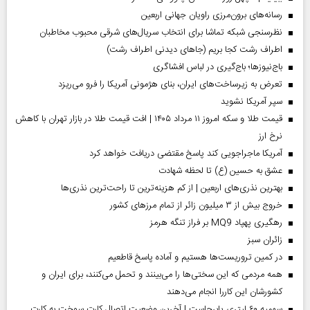
رسانه‌های برون‌مرزی راویان جهانی اربعین
نظرسنجی شبکه تماشا برای انتخاب سریال‌های شرقی محبوب مخاطبان
اطراف رشت کجا بریم (جاهای دیدنی اطراف رشت)
باج‌نیوزها؛ باج‌گیری در لباس افشاگری
تعرض به زیرساخت‌های ایران، بنای هژمونی آمریکا را فرو می‌ریزد
سپر آمریکا نشوید
قیمت طلا و سکه امروز ۱۱ مرداد ۱۴۰۵ | افت قیمت طلا در بازار تهران با کاهش
نرخ ارز
آمریکا ماجراجویی کند پاسخ مقتضی دریافت خواهد کرد
عشق به حسین (ع) تا لحظه شهادت
بهترین نذری‌های اربعین | از کم هزینه‌ترین تا راحت‌ترین نذری‌ها
خروج بیش از ۳ میلیون زائر از تمام مرز‌های کشور
رهگیری پهپاد MQ9 بر فراز تنگه هرمز
‌زائران سبز
در کمین تروریست‌ها هستیم و آماده پاسخ قاطعیم
همه مردمی که این سختی‌ها را می‌بینند و تحمل می‌کنند، برای ایران و
کشورشان این کاررا انجام می‌دهند
سهمیه ۶۰ لیتری پابرجاست | آخرین وضعیت اتصال کارت سوخت به کارت