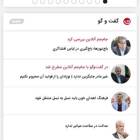
گفت و گو
جام‌جم آنلاین بررسی کرد
باج‌نیوزها؛ باج‌گیری در لباس افشاگری
در گفت‌و‌گو با جام‌جم آنلاین مطرح شد
شیر مادر جایگزین ندارد | نوزادان را از فواید آن محروم نکنیم
فرهنگ اهدای خون باید نسل به نسل منتقل شود
عدالت در سلامت میانبر ندارد