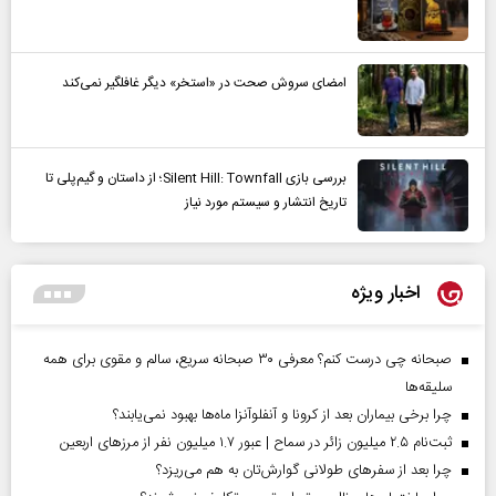
امضای سروش صحت در «استخر» دیگر غافلگیر نمی‌کند
بررسی بازی Silent Hill: Townfall؛ از داستان و گیم‌پلی تا
تاریخ انتشار و سیستم مورد نیاز
اخبار ویژه
صبحانه چی درست کنم؟ معرفی ۳۰ صبحانه سریع، سالم و مقوی برای همه
سلیقه‌ها
چرا برخی بیماران بعد از کرونا و آنفلوآنزا ماه‌ها بهبود نمی‌یابند؟
ثبت‌نام ۲.۵ میلیون زائر در سماح | عبور ۱.۷ میلیون نفر از مرز‌های اربعین
چرا بعد از سفرهای طولانی گوارش‌تان به هم می‌ریزد؟