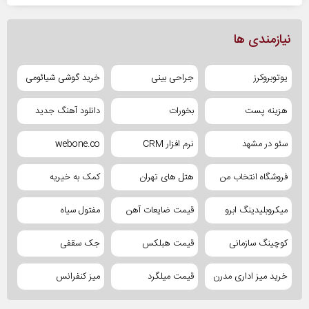
نیازمندی ها
یوتوبروکرز
جراحی بینی
خرید گوشی شیائومی
هزینه پست
بخورات
دانلود آهنگ جدید
سئو در مشهد
نرم افزار CRM
webone.co
فروشگاه انتخاب من
هتل های تهران
کمک به خیریه
میکروبلیدینگ ابرو
قیمت ضایعات آهن
مفتول سیاه
کوچینگ سازمانی
قیمت هبلکس
جک سقفی
خرید میز اداری مدرن
قیمت میلگرد
میز کنفرانس