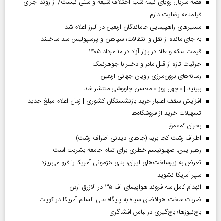
قصه سریال رویای نیمه شب اختلاف شیعه و سنی نیست/ از روند اجرای
فیلمنامه رضایت دارم
مسیر‌های راهپیمایی جاماندگان اربعین در البرز اعلام شد
به جای مانده از نقل و انتقالات؛ سپاهان و پرسپولیس سد ساختند!
قیمت سکه و طلا در بازار آزاد در ۱۰ مرداد ۱۴۰۵
جزئیات تازه از قتل مادر و دختر با جوهرنمک
رسانه‌های برون‌مرزی راویان جهانی اربعین
ببینید | «چهل روز » محسن چاووشی منتشر شد
افزایش سقف اعتبار خرید بازنشستگان کشوری | زمان اعلام مبلغ جدید
تسهیلات خرید از فروشگاه‌ها
بحران کم‌عمق
اطراف رشت کجا بریم (جاهای دیدنی اطراف رشت)
رهبر یمن: صهیونیسم خطری برای تمام جامعه بشریت است
تعرض به زیرساخت‌های ایران، بنای هژمونی آمریکا را فرو می‌ریزد
سپر آمریکا نشوید
انهدام کامل سه فروند هواپیمای اف ۳۵ در الازرق اردن
ضربات سخت هوافضای سپاه به پایگاه علی السالم آمریکا در کویت
باج‌نیوزها؛ باج‌گیری در لباس افشاگری