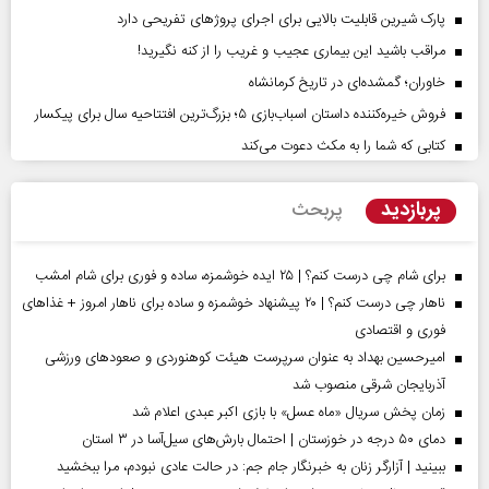
پارک شیرین قابلیت‌ بالایی برای اجرای پروژهای تفریحی دارد
مراقب باشید این بیماری عجیب و غریب را از کنه نگیرید!
خاوران؛ گمشده‌ای در تاریخ کرمانشاه
فروش خیره‌کننده داستان اسباب‌بازی ۵؛ بزرگ‌ترین افتتاحیه سال برای پیکسار
کتابی که شما را به مکث دعوت می‌کند
پربازدید
پربحث
برای شام چی درست کنم؟ | ۲۵ ایده خوشمزه، ساده و فوری برای شام امشب
ناهار چی درست کنم؟ | ۲۰ پیشنهاد خوشمزه و ساده برای ناهار امروز + غذاهای
فوری و اقتصادی
امیرحسین بهداد به عنوان سرپرست هیئت کوهنوردی و صعودهای ورزشی
آذربایجان شرقی منصوب شد
زمان پخش سریال «ماه عسل» با بازی اکبر عبدی اعلام شد
دمای ۵۰ درجه در خوزستان | احتمال بارش‌های سیل‌آسا در ۳ استان
ببینید | آزارگر زنان به خبرنگار جام جم: در حالت عادی نبودم، مرا ببخشید