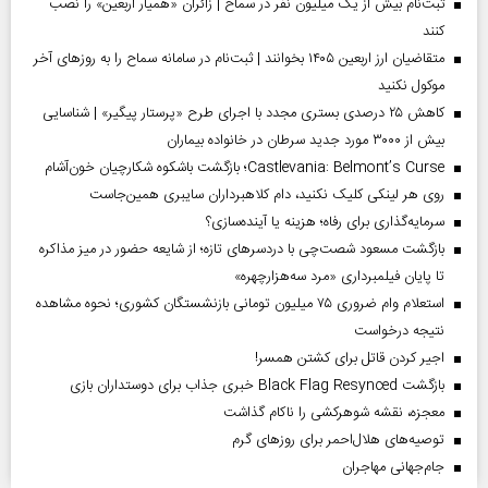
ثبت‌نام بیش از یک میلیون نفر در سماح | زائران «همیار اربعین» را نصب
کنند
متقاضیان ارز اربعین ۱۴۰۵ بخوانند | ثبت‌نام در سامانه سماح را به روز‌های آخر
موکول نکنید
کاهش ۲۵ درصدی بستری مجدد با اجرای طرح «پرستار پیگیر» | شناسایی
بیش از ۳۰۰۰ مورد جدید سرطان در خانواده بیماران
Castlevania: Belmont’s Curse؛ بازگشت باشکوه شکارچیان خون‌آشام
روی هر لینکی کلیک نکنید، دام کلاهبرداران سایبری همین‌جاست
سرمایه‌گذاری برای رفاه؛ هزینه یا آینده‌سازی؟
بازگشت مسعود شصت‌چی با دردسر‌های تازه؛ از شایعه حضور در میز مذاکره
تا پایان فیلمبرداری «مرد سه‌هزارچهره»
استعلام وام ضروری ۷۵ میلیون تومانی بازنشستگان کشوری؛ نحوه مشاهده
نتیجه درخواست
اجیر کردن قاتل برای کشتن همسر!
بازگشت Black Flag Resynced خبری جذاب برای دوستداران بازی
معجزه، نقشه شوهرکشی را ناکام گذاشت
توصیه‌های هلال‌احمر برای روز‌های گرم
جام‌جهانی مهاجران