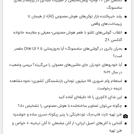
گلکسی اس ۲۷ اولترا؛ پیش‌نمایشی از تغییرات بنیادین در پرچمدار بعدی
سامسونگ
رشد خیره‌کننده بازار توکن‌های هوش مصنوعی (AI)؛ از هیجان تا
زیرساخت‌های واقعی
انقلاب گوشی‌های تاشو‌ با طعم هوش مصنوعی؛ معرفی و مقایسه خانواده
گلکسی Z۸
بحران باتری در گوشی‌های سامسونگ؛ آیا به‌روزرسانی One UI ۸.۵ مقصر
است؟
آیا خودروهای خودران جای ماشین‌های معمولی را می‌گیرند؟ بررسی وضعیت
در سال ۲۰۲۶
استعلام وام ضروری ۷۵ میلیون تومانی بازنشستگان کشوری؛ نحوه مشاهده
نتیجه درخواست
این غذای لاکچری را ۱۵ دقیقه‌ای آماده کنید
چگونه می‌توان تصاویر ساخته‌شده با هوش مصنوعی را تشخیص داد؟
طرز تهیه تارت فلپ‌جک توت‌فرنگی با پنیر ریکوتا؛ دسری ساده و خوشمزه
آشنایی با آش‌های اصیل ایرانی؛ از آش عباسعلی تا آش ترخینه + خواص و
طرز تهیه