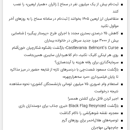
ثبت‌نام بیش از یک میلیون نفر در سماح | زائران «همیار اربعین» را نصب
کنند
متقاضیان ارز اربعین ۱۴۰۵ بخوانند | ثبت‌نام در سامانه سماح را به روز‌های آخر
موکول نکنید
کاهش ۲۵ درصدی بستری مجدد با اجرای طرح «پرستار پیگیر» | شناسایی
بیش از ۳۰۰۰ مورد جدید سرطان در خانواده بیماران
Castlevania: Belmont’s Curse؛ بازگشت باشکوه شکارچیان خون‌آشام
روی هر لینکی کلیک نکنید، دام کلاهبرداران سایبری همین‌جاست
سرمایه‌گذاری برای رفاه؛ هزینه یا آینده‌سازی؟
بازگشت مسعود شصت‌چی با دردسر‌های تازه؛ از شایعه حضور در میز مذاکره
تا پایان فیلمبرداری «مرد سه‌هزارچهره»
استعلام وام ضروری ۷۵ میلیون تومانی بازنشستگان کشوری؛ نحوه مشاهده
نتیجه درخواست
اجیر کردن قاتل برای کشتن همسر!
بازگشت Black Flag Resynced خبری جذاب برای دوستداران بازی
معجزه، نقشه شوهرکشی را ناکام گذاشت
توصیه‌های هلال‌احمر برای روز‌های گرم
جام‌جهانی مهاجران