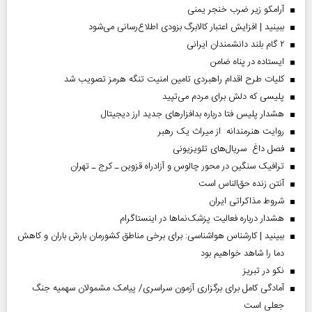
آرامکو زیر ضرب خنجر یمنی
ببینید | افزایش اعتبار کالابرگ بزودی اطلاع‌رسانی می‌شود
۲ گام بلند دانشمندان ایرانی
ایستاده در پناه ضامن
کلیات طرح اقدام راهبردی تامین امنیت تنگه هرمز تصویب شد
پلیسی که دلش برای مردم می‌تپید
هشدار پلیس فتا درباره بدافزار‌های جدید ارز دیجیتال
روایت هنرمندانه از میراث یک رهبر
فصل داغ سریال‌های تلویزیونی
ترافیک سنگین در محور چالوس و آزادراه قزوین ـ کرج ـ تهران
آنتن زنده حق‌الناس است
شروط مذاکراتی ایران
هشدار درباره فعالیت پزشک‌نما‌ها در اینستاگرام
ببینید | کارشناس هواشناسی: برای برخی مناطق کشورمان بارش باران و کاهش
دما را شاهد خواهیم بود
نکو در تبریز
آمادگی کامل برای برگزاری آزمون سراسری/ پیامک مشمولان سهمیه جنگ
جعلی است