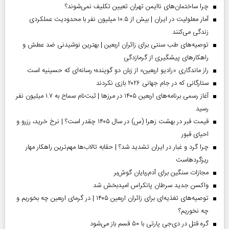
چرا ساختمان‌های ناایمن تهران تعیین تکلیف نمی‌شوند؟
آمار معلولیت در ایران | بیش از ۱۰.۵ میلیون نفر با محدودیت عملکردی
زندگی می‌کنند
توصیه‌های طب سنتی برای زائران اربعین | بهترین نوشیدنی ضد عطش و
راهکارهای پیشگیری از گرمازدگی
راز ماندگاری «رادیو اربعین» از زبان دو گوینده؛ رسانه‌ای که حسینیه است
ستارگانی که در جام جهانی ۲۰۲۶ بازی نکردند
آغاز رسمی برنامه‌های اربعین ۱۴۰۵ در مرز‌ها | ثبت‌نام سماح به ۱.۷ میلیون نفر
رسید
قیمت قبر در بهشت زهرا (س) در سال ۱۴۰۵ چقدر است؟ | نرخ خرید، رزرو و
احیای قبور
چرا گرد و غبار در ایران تشدید شد؟ | حقابه تالاب‌ها مهم‌ترین راهکار مهار
ریزگردهاست
مجازات سنگین برای آدم‌ربایان گوش‌بر
واکسن جدید سرطان پانکراس امیدبخش شد
توصیه‌های تغذیه‌ای برای زائران اربعین ۱۴۰۵ | در گرمای اربعین چه بخوریم و
چه نخوریم؟
گره قتل در دی‌جی پارتی با ۵۰ قسم باز می‌شود