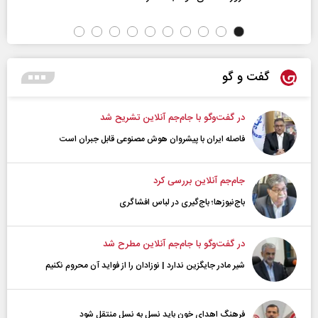
گفت و گو
در گفت‌و‌گو با جام‌جم آنلاین تشریح شد
فاصله ایران با پیشرو‌ان هوش مصنوعی قابل جبران است
جام‌جم آنلاین بررسی کرد
باج‌نیوزها؛ باج‌گیری در لباس افشاگری
در گفت‌و‌گو با جام‌جم آنلاین مطرح شد
شیر مادر جایگزین ندارد | نوزادان را از فواید آن محروم نکنیم
فرهنگ اهدای خون باید نسل به نسل منتقل شود