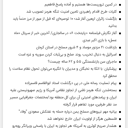
در کمین تروریست‌ها هستیم و آماده پاسخ قاطعیم
کلیات طرح اقدام راهبردی تامین امنیت تنگه هرمز تصویب شد
بازگشت زائران اربعین آغاز شد؛ ۱۰ توصیه‌ای که قبل از عبور از مرز حتماً باید
بدانید
آغاز نگارش فیلمنامه «پایتخت ۸» در سالجاری/ آخرین خبر از سریال «ماه
عسل» با بازی اکبر عبدی
بازداشت ۲۱ مزدور موساد و ۴ شرور مسلح در استان کرمان
اسرائیل به دنبال تخریب روند صلح و بی‌ثبات کردن سوریه و غزه است
ماجرای سن بازنشستگی ۵۵ و ۶۲ ساله چیست؟
پزشکیان: با اتکا به نخبگان و مدیران با انگیزه می‌توان تحول نظام سلامت را
محقق کرد
پیام تسلیت رسانه ملی در پی درگذشت استاد ابوالقاسم قاسم‌زاده
بسته‌شدن تنگه هرمز ناشی از تجاوز نظامی آمریکا و رژیم صهیونیستی علیه
ایران و پیامد‌های امنیتی آن برای کل منطقه بود/مختصات جغرافیایی مسیر
مد نظر طرفین، مورد تفاهم قرار گرفته
بیانیه مهم نیروهای مسلح یمن درباره حمله به نفتکش سعودی "وفاء"
فلسطین هرگز از اولویت ایران خارج نخواهد شد
هشدار صریح کوثری به آمریکا؛ هر تجاوز به ایران با پاسخی ویرانگر روبه‌رو