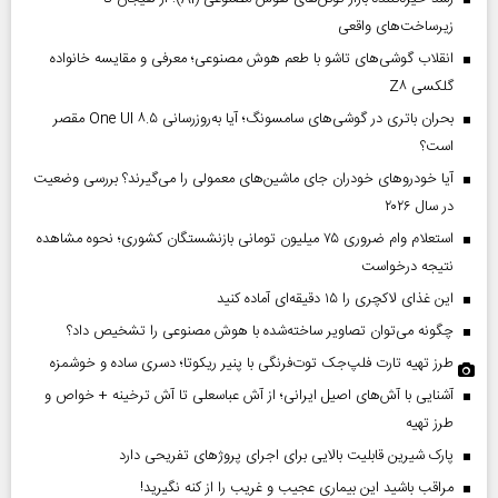
زیرساخت‌های واقعی
انقلاب گوشی‌های تاشو‌ با طعم هوش مصنوعی؛ معرفی و مقایسه خانواده
گلکسی Z۸
بحران باتری در گوشی‌های سامسونگ؛ آیا به‌روزرسانی One UI ۸.۵ مقصر
است؟
آیا خودروهای خودران جای ماشین‌های معمولی را می‌گیرند؟ بررسی وضعیت
در سال ۲۰۲۶
استعلام وام ضروری ۷۵ میلیون تومانی بازنشستگان کشوری؛ نحوه مشاهده
نتیجه درخواست
این غذای لاکچری را ۱۵ دقیقه‌ای آماده کنید
چگونه می‌توان تصاویر ساخته‌شده با هوش مصنوعی را تشخیص داد؟
طرز تهیه تارت فلپ‌جک توت‌فرنگی با پنیر ریکوتا؛ دسری ساده و خوشمزه
آشنایی با آش‌های اصیل ایرانی؛ از آش عباسعلی تا آش ترخینه + خواص و
طرز تهیه
پارک شیرین قابلیت‌ بالایی برای اجرای پروژهای تفریحی دارد
مراقب باشید این بیماری عجیب و غریب را از کنه نگیرید!