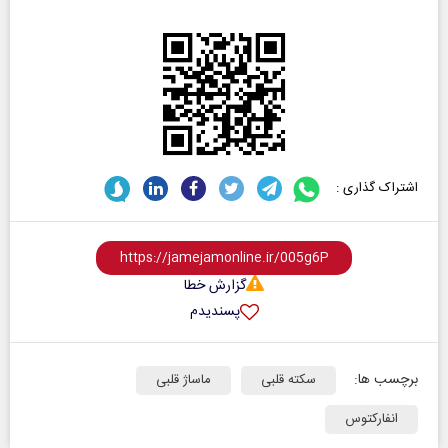
اشتراک گذاری :
گزارش خطا
پسندیدم
برچسب ها:
سکته قلبی
ماساژ قلبی
انفارکتوس