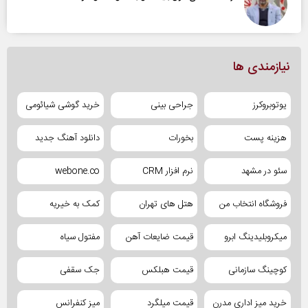
نیازمندی ها
یوتوبروکرز
جراحی بینی
خرید گوشی شیائومی
هزینه پست
بخورات
دانلود آهنگ جدید
سئو در مشهد
نرم افزار CRM
webone.co
فروشگاه انتخاب من
هتل های تهران
کمک به خیریه
میکروبلیدینگ ابرو
قیمت ضایعات آهن
مفتول سیاه
کوچینگ سازمانی
قیمت هبلکس
جک سقفی
خرید میز اداری مدرن
قیمت میلگرد
میز کنفرانس