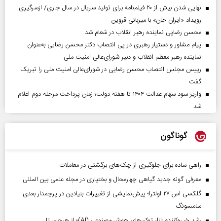
نهایی شدن بیش از ۲۰ فیلم‌نامه برای تولید سریال در سال جاری/ ازسرگیری
رویداد «ایران جان» با میزبانی قزوین
محسن رضایی نماینده رهبر انقلاب در شعام شد
پیام مشاور و دستیار رهبری در پی انتصاب دکتر محسن رضایی به‌عنوان
نماینده رهبر معظم انقلاب و دبیر شورای‌عالی امنیت ملی
رییس مجلس انتصاب محسن رضایی در شورای‌عالی امنیت ملی را تبریک
گفت
واریز سود سهام عدالت ۱۴۰۴ تا هفته دولت؛ زمان پرداخت مرحله دوم اعلام
شد
گوناگون
راهی ساده برای جلوگیری از چک‌های برگشتی در معاملات
معرفی گونه جدید گیاهی چهارمحال و بختیاری در مجله علمی بین المللی
گلکسی اس ۲۷ اولترا؛ پیش‌نمایشی از تغییرات بنیادین در پرچمدار بعدی
سامسونگ
رشد خیره‌کننده بازار توکن‌های هوش مصنوعی (AI)؛ از هیجان تا