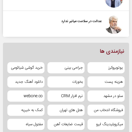
عدالت در سلامت میانبر ندارد
نیازمندی ها
یوتوبروکرز
جراحی بینی
خرید گوشی شیائومی
هزینه پست
بخورات
دانلود آهنگ جدید
سئو در مشهد
نرم افزار CRM
webone.co
فروشگاه انتخاب من
هتل های تهران
کمک به خیریه
میکروبلیدینگ ابرو
قیمت ضایعات آهن
مفتول سیاه