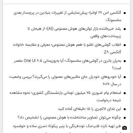
گلکسی اس ۲۷ اولترا؛ پیش‌نمایشی از تغییرات بنیادین در پرچمدار بعدی
سامسونگ
رشد خیره‌کننده بازار توکن‌های هوش مصنوعی (AI)؛ از هیجان تا
زیرساخت‌های واقعی
انقلاب گوشی‌های تاشو‌ با طعم هوش مصنوعی؛ معرفی و مقایسه خانواده
گلکسی Z۸
بحران باتری در گوشی‌های سامسونگ؛ آیا به‌روزرسانی One UI ۸.۵ مقصر
است؟
آیا خودروهای خودران جای ماشین‌های معمولی را می‌گیرند؟ بررسی وضعیت
در سال ۲۰۲۶
استعلام وام ضروری ۷۵ میلیون تومانی بازنشستگان کشوری؛ نحوه مشاهده
نتیجه درخواست
این غذای لاکچری را ۱۵ دقیقه‌ای آماده کنید
چگونه می‌توان تصاویر ساخته‌شده با هوش مصنوعی را تشخیص داد؟
طرز تهیه تارت فلپ‌جک توت‌فرنگی با پنیر ریکوتا؛ دسری ساده و خوشمزه