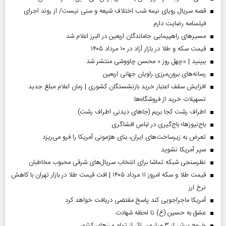
قصه سریال رویای نیمه شب اختلاف شیعه و سنی نیست/ از روند اجرای
فیلمنامه رضایت دارم
مسیر‌های راهپیمایی جاماندگان اربعین در البرز اعلام شد
قیمت سکه و طلا در بازار آزاد در ۱۰ مرداد ۱۴۰۵
ببینید | «چهل روز » محسن چاووشی منتشر شد
رسانه‌های برون‌مرزی راویان جهانی اربعین
افزایش سقف اعتبار خرید بازنشستگان کشوری | زمان اعلام مبلغ جدید
تسهیلات خرید از فروشگاه‌ها
اطراف رشت کجا بریم (جاهای دیدنی اطراف رشت)
باج‌نیوزها؛ باج‌گیری در لباس افشاگری
تعرض به زیرساخت‌های ایران، بنای هژمونی آمریکا را فرو می‌ریزد
سپر آمریکا نشوید
نظرسنجی شبکه تماشا برای انتخاب سریال‌های شرقی محبوب مخاطبان
قیمت طلا و سکه امروز ۱۱ مرداد ۱۴۰۵ | افت قیمت طلا در بازار تهران با کاهش
نرخ ارز
آمریکا ماجراجویی کند پاسخ مقتضی دریافت خواهد کرد
عشق به حسین (ع) تا لحظه شهادت
خروج بیش از ۳ میلیون زائر از تمام مرز‌های کشور