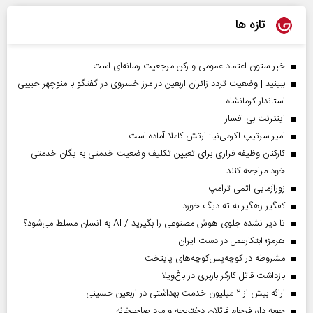
تازه ها
خبر ستون اعتماد عمومی و رکن مرجعیت رسانه‌ای است
ببینید | وضعیت تردد زائران اربعین در مرز خسروی در گفتگو با منوچهر حبیبی
استاندار کرمانشاه
اینترنت بی افسار
امیر سرتیپ اکرمی‌نیا: ارتش کاملا آماده است
کارکنان وظیفه فراری برای تعیین تکلیف وضعیت خدمتی به یگان خدمتی
خود مراجعه کنند
زورآزمایی اتمی ترامپ
کفگیر رهگیر به ته دیگ خورد
تا دیر نشده جلوی هوش مصنوعی را بگیرید / AI به انسان مسلط می‌شود؟
هرمز؛ ابتکارعمل در دست ایران
مشروطه در کوچه‌پس‌کوچه‌های پایتخت
بازداشت قاتل کارگر باربری در باغ‌ویلا
ارائه بیش از ۲ میلیون خدمت بهداشتی در اربعین حسینی
چوبه دار، فرجام قاتلان دختربچه و مرد صاحبخانه