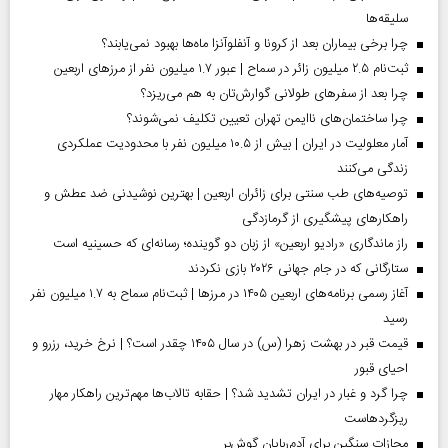
سلیقه‌ها
چرا برخی بیماران بعد از کرونا و آنفلوآنزا ماه‌ها بهبود نمی‌یابند؟
ثبت‌نام ۲.۵ میلیون زائر در سماح | عبور ۱.۷ میلیون نفر از مرز‌های اربعین
چرا بعد از سفرهای طولانی گوارش‌تان به هم می‌ریزد؟
چرا ساختمان‌های ناایمن تهران تعیین تکلیف نمی‌شوند؟
آمار معلولیت در ایران | بیش از ۱۰.۵ میلیون نفر با محدودیت عملکردی
زندگی می‌کنند
توصیه‌های طب سنتی برای زائران اربعین | بهترین نوشیدنی ضد عطش و
راهکارهای پیشگیری از گرمازدگی
راز ماندگاری «رادیو اربعین» از زبان دو گوینده؛ رسانه‌ای که حسینیه است
ستارگانی که در جام جهانی ۲۰۲۶ بازی نکردند
آغاز رسمی برنامه‌های اربعین ۱۴۰۵ در مرز‌ها | ثبت‌نام سماح به ۱.۷ میلیون نفر
رسید
قیمت قبر در بهشت زهرا (س) در سال ۱۴۰۵ چقدر است؟ | نرخ خرید، رزرو و
احیای قبور
چرا گرد و غبار در ایران تشدید شد؟ | حقابه تالاب‌ها مهم‌ترین راهکار مهار
ریزگردهاست
مجازات سنگین برای آدم‌ربایان گوش‌بر