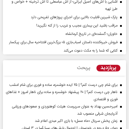
آشنایی با آش‌های اصیل ایرانی؛ از آش عباسعلی تا آش ترخینه + خواص و
طرز تهیه
پارک شیرین قابلیت‌ بالایی برای اجرای پروژهای تفریحی دارد
مراقب باشید این بیماری عجیب و غریب را از کنه نگیرید!
خاوران؛ گمشده‌ای در تاریخ کرمانشاه
فروش خیره‌کننده داستان اسباب‌بازی ۵؛ بزرگ‌ترین افتتاحیه سال برای پیکسار
کتابی که شما را به مکث دعوت می‌کند
پربازدید
پربحث
برای شام چی درست کنم؟ | ۲۵ ایده خوشمزه، ساده و فوری برای شام امشب
ناهار چی درست کنم؟ | ۲۰ پیشنهاد خوشمزه و ساده برای ناهار امروز + غذاهای
فوری و اقتصادی
امیرحسین بهداد به عنوان سرپرست هیئت کوهنوردی و صعودهای ورزشی
آذربایجان شرقی منصوب شد
زمان پخش سریال «ماه عسل» با بازی اکبر عبدی اعلام شد
دمای ۵۰ درجه در خوزستان | احتمال بارش‌های سیل‌آسا در ۳ استان