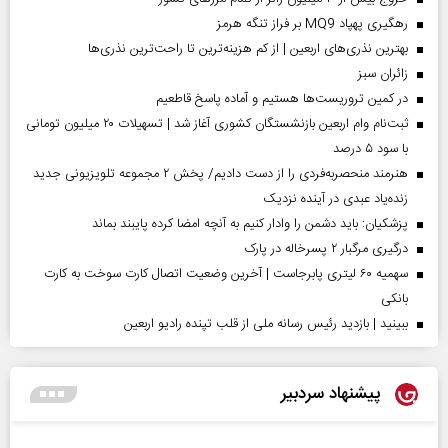
رهگیری پهپاد MQ9 بر فراز تنگه هرمز
بهترین نذری‌های اربعین | از کم هزینه‌ترین تا راحت‌ترین نذری‌ها
‌زائران سبز
در کمین تروریست‌ها هستیم و آماده پاسخ قاطعیم
ثبت‌نام وام اربعین بازنشستگان کشوری آغاز شد | تسهیلات ۲۰ میلیون تومانی
با سود ۵ درصد
هنرمند منحصر‌به‌فردی را از دست دادیم/ پخش ۲ مجموعه تلویزیونی جدید
زنده‌یاد عبدی در آینده نزدیک
پزشکیان: باید دشمن را وادار کنیم به آنچه امضا کرده پایبند بماند
درگیری مرگبار ۲ پسرخاله در پارک
سهمیه ۶۰ لیتری پابرجاست | آخرین وضعیت اتصال کارت سوخت به کارت
بانکی
ببینید | بازدید رئیس رسانه ملی از قلب تپنده رادیو اربعین
پیشنهاد سردبیر