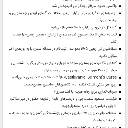
واکسن جدید سرطان پانکراس امیدبخش شد
توصیه‌های تغذیه‌ای برای زائران اربعین ۱۴۰۵ | در گرمای اربعین چه بخوریم و
چه نخوریم؟
گره قتل در دی‌جی پارتی با ۵۰ قسم باز می‌شود
ثبت‌نام بیش از یک میلیون نفر در سماح | زائران «همیار اربعین» را نصب
کنند
متقاضیان ارز اربعین ۱۴۰۵ بخوانند | ثبت‌نام در سامانه سماح را به روز‌های آخر
موکول نکنید
کاهش ۲۵ درصدی بستری مجدد با اجرای طرح «پرستار پیگیر» | شناسایی
بیش از ۳۰۰۰ مورد جدید سرطان در خانواده بیماران
Castlevania: Belmont’s Curse؛ بازگشت باشکوه شکارچیان خون‌آشام
روی هر لینکی کلیک نکنید، دام کلاهبرداران سایبری همین‌جاست
سرمایه‌گذاری برای رفاه؛ هزینه یا آینده‌سازی؟
بازگشت مسعود شصت‌چی با دردسر‌های تازه؛ از شایعه حضور در میز مذاکره
تا پایان فیلمبرداری «مرد سه‌هزارچهره»
استعلام وام ضروری ۷۵ میلیون تومانی بازنشستگان کشوری؛ نحوه مشاهده
نتیجه درخواست
اجیر کردن قاتل برای کشتن همسر!