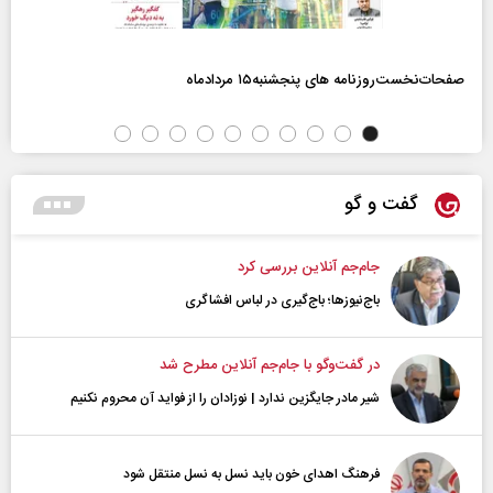
صفحات‌نخست‌روزنامه ها‌ی پنجشنبه‌۱۵ مردادماه
گفت و گو
جام‌جم آنلاین بررسی کرد
باج‌نیوزها؛ باج‌گیری در لباس افشاگری
در گفت‌و‌گو با جام‌جم آنلاین مطرح شد
شیر مادر جایگزین ندارد | نوزادان را از فواید آن محروم نکنیم
فرهنگ اهدای خون باید نسل به نسل منتقل شود