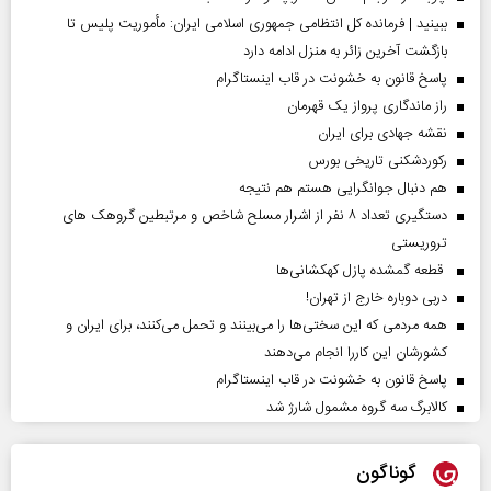
ببینید | فرمانده کل انتظامی جمهوری اسلامی ایران­: مأموریت پلیس تا
بازگشت آخرین زائر به منزل ادامه دارد
پاسخ قانون به خشونت در قاب اینستاگرام
راز ماندگاری پرواز یک قهرمان
نقشه جهادی برای ایران
رکوردشکنی تاریخی بورس
هم دنبال جوانگرایی هستم هم نتیجه
دستگیری تعداد ۸ نفر از اشرار مسلح شاخص و مرتبطین گروهک های
تروریستی
قطعه گمشده پازل کهکشانی‌ها
دربی دوباره خارج از تهران!
همه مردمی که این سختی‌ها را می‌بینند و تحمل می‌کنند، برای ایران و
کشورشان این کاررا انجام می‌دهند
پاسخ قانون به خشونت در قاب اینستاگرام
کالابرگ سه گروه مشمول شارژ شد
گوناگون