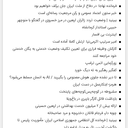
فرمانده نهاجا: در دفاع از ملت ایران جان برکف خواهیم بود
خبر ستون اعتماد عمومی و رکن مرجعیت رسانه‌ای است
ببینید | وضعیت تردد زائران اربعین در مرز خسروی در گفتگو با منوچهر
حبیبی استاندار کرمانشاه
اینترنت بی افسار
امیر سرتیپ اکرمی‌نیا: ارتش کاملا آماده است
کارکنان وظیفه فراری برای تعیین تکلیف وضعیت خدمتی به یگان خدمتی
خود مراجعه کنند
زورآزمایی اتمی ترامپ
کفگیر رهگیر به ته دیگ خورد
تا دیر نشده جلوی هوش مصنوعی را بگیرید / AI به انسان مسلط می‌شود؟
هرمز؛ ابتکارعمل در دست ایران
مشروطه در کوچه‌پس‌کوچه‌های پایتخت
بازداشت قاتل کارگر باربری در باغ‌ویلا
ارائه بیش از ۲ میلیون خدمت بهداشتی در اربعین حسینی
چوبه دار، فرجام قاتلان دختربچه و مرد صاحبخانه
ببینید | فرمانده کل انتظامی جمهوری اسلامی ایران­: مأموریت پلیس تا
بازگشت آخرین زائر به منزل ادامه دارد