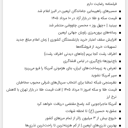
فیلمنامه رضایت دارم
مسیر‌های راهپیمایی جاماندگان اربعین در البرز اعلام شد
قیمت سکه و طلا در بازار آزاد در ۱۰ مرداد ۱۴۰۵
ببینید | «چهل روز » محسن چاووشی منتشر شد
رسانه‌های برون‌مرزی راویان جهانی اربعین
افزایش سقف اعتبار خرید بازنشستگان کشوری | زمان اعلام مبلغ جدید
تسهیلات خرید از فروشگاه‌ها
اطراف رشت کجا بریم (جاهای دیدنی اطراف رشت)
باج‌نیوزها؛ باج‌گیری در لباس افشاگری
تعرض به زیرساخت‌های ایران، بنای هژمونی آمریکا را فرو می‌ریزد
سپر آمریکا نشوید
نظرسنجی شبکه تماشا برای انتخاب سریال‌های شرقی محبوب مخاطبان
قیمت طلا و سکه امروز ۱۱ مرداد ۱۴۰۵ | افت قیمت طلا در بازار تهران با کاهش
نرخ ارز
آمریکا ماجراجویی کند پاسخ مقتضی دریافت خواهد کرد
عشق به حسین (ع) تا لحظه شهادت
خروج بیش از ۳ میلیون زائر از تمام مرز‌های کشور
بهترین نذری‌های اربعین | از کم هزینه‌ترین تا راحت‌ترین نذری‌ها