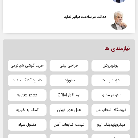
عدالت در سلامت میانبر ندارد
نیازمندی ها
یوتوبروکرز
جراحی بینی
خرید گوشی شیائومی
هزینه پست
بخورات
دانلود آهنگ جدید
سئو در مشهد
نرم افزار CRM
webone.co
فروشگاه انتخاب من
هتل های تهران
کمک به خیریه
میکروبلیدینگ ابرو
قیمت ضایعات آهن
مفتول سیاه