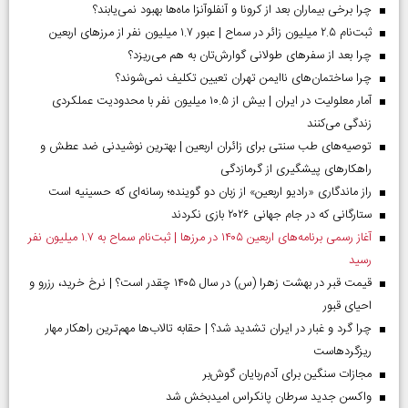
چرا برخی بیماران بعد از کرونا و آنفلوآنزا ماه‌ها بهبود نمی‌یابند؟
ثبت‌نام ۲.۵ میلیون زائر در سماح | عبور ۱.۷ میلیون نفر از مرز‌های اربعین
چرا بعد از سفرهای طولانی گوارش‌تان به هم می‌ریزد؟
چرا ساختمان‌های ناایمن تهران تعیین تکلیف نمی‌شوند؟
آمار معلولیت در ایران | بیش از ۱۰.۵ میلیون نفر با محدودیت عملکردی
زندگی می‌کنند
توصیه‌های طب سنتی برای زائران اربعین | بهترین نوشیدنی ضد عطش و
راهکارهای پیشگیری از گرمازدگی
راز ماندگاری «رادیو اربعین» از زبان دو گوینده؛ رسانه‌ای که حسینیه است
ستارگانی که در جام جهانی ۲۰۲۶ بازی نکردند
آغاز رسمی برنامه‌های اربعین ۱۴۰۵ در مرز‌ها | ثبت‌نام سماح به ۱.۷ میلیون نفر
رسید
قیمت قبر در بهشت زهرا (س) در سال ۱۴۰۵ چقدر است؟ | نرخ خرید، رزرو و
احیای قبور
چرا گرد و غبار در ایران تشدید شد؟ | حقابه تالاب‌ها مهم‌ترین راهکار مهار
ریزگردهاست
مجازات سنگین برای آدم‌ربایان گوش‌بر
واکسن جدید سرطان پانکراس امیدبخش شد