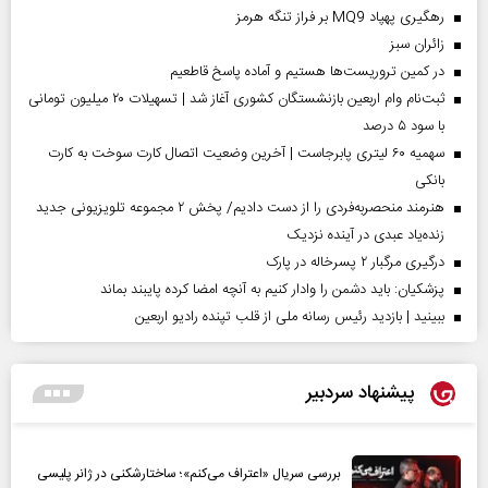
رهگیری پهپاد MQ9 بر فراز تنگه هرمز
‌زائران سبز
در کمین تروریست‌ها هستیم و آماده پاسخ قاطعیم
ثبت‌نام وام اربعین بازنشستگان کشوری آغاز شد | تسهیلات ۲۰ میلیون تومانی
با سود ۵ درصد
سهمیه ۶۰ لیتری پابرجاست | آخرین وضعیت اتصال کارت سوخت به کارت
بانکی
هنرمند منحصر‌به‌فردی را از دست دادیم/ پخش ۲ مجموعه تلویزیونی جدید
زنده‌یاد عبدی در آینده نزدیک
درگیری مرگبار ۲ پسرخاله در پارک
پزشکیان: باید دشمن را وادار کنیم به آنچه امضا کرده پایبند بماند
ببینید | بازدید رئیس رسانه ملی از قلب تپنده رادیو اربعین
پیشنهاد سردبیر
بررسی سریال «اعتراف می‌کنم»؛ ساختارشکنی در ژانر پلیسی