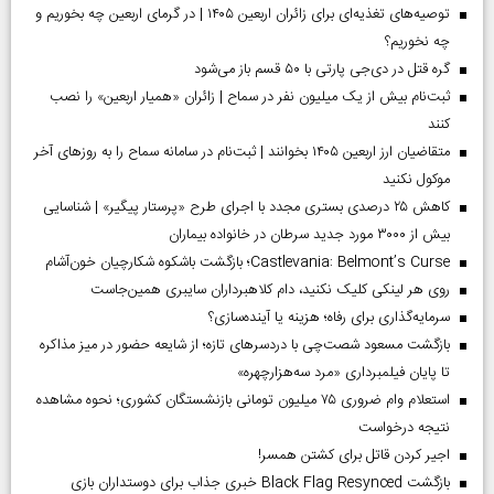
توصیه‌های تغذیه‌ای برای زائران اربعین ۱۴۰۵ | در گرمای اربعین چه بخوریم و
چه نخوریم؟
گره قتل در دی‌جی پارتی با ۵۰ قسم باز می‌شود
ثبت‌نام بیش از یک میلیون نفر در سماح | زائران «همیار اربعین» را نصب
کنند
متقاضیان ارز اربعین ۱۴۰۵ بخوانند | ثبت‌نام در سامانه سماح را به روز‌های آخر
موکول نکنید
کاهش ۲۵ درصدی بستری مجدد با اجرای طرح «پرستار پیگیر» | شناسایی
بیش از ۳۰۰۰ مورد جدید سرطان در خانواده بیماران
Castlevania: Belmont’s Curse؛ بازگشت باشکوه شکارچیان خون‌آشام
روی هر لینکی کلیک نکنید، دام کلاهبرداران سایبری همین‌جاست
سرمایه‌گذاری برای رفاه؛ هزینه یا آینده‌سازی؟
بازگشت مسعود شصت‌چی با دردسر‌های تازه؛ از شایعه حضور در میز مذاکره
تا پایان فیلمبرداری «مرد سه‌هزارچهره»
استعلام وام ضروری ۷۵ میلیون تومانی بازنشستگان کشوری؛ نحوه مشاهده
نتیجه درخواست
اجیر کردن قاتل برای کشتن همسر!
بازگشت Black Flag Resynced خبری جذاب برای دوستداران بازی