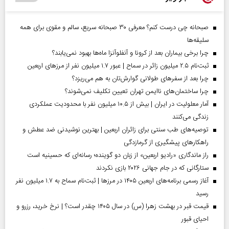
صبحانه چی درست کنم؟ معرفی ۳۰ صبحانه سریع، سالم و مقوی برای همه
سلیقه‌ها
چرا برخی بیماران بعد از کرونا و آنفلوآنزا ماه‌ها بهبود نمی‌یابند؟
ثبت‌نام ۲.۵ میلیون زائر در سماح | عبور ۱.۷ میلیون نفر از مرز‌های اربعین
چرا بعد از سفرهای طولانی گوارش‌تان به هم می‌ریزد؟
چرا ساختمان‌های ناایمن تهران تعیین تکلیف نمی‌شوند؟
آمار معلولیت در ایران | بیش از ۱۰.۵ میلیون نفر با محدودیت عملکردی
زندگی می‌کنند
توصیه‌های طب سنتی برای زائران اربعین | بهترین نوشیدنی ضد عطش و
راهکارهای پیشگیری از گرمازدگی
راز ماندگاری «رادیو اربعین» از زبان دو گوینده؛ رسانه‌ای که حسینیه است
ستارگانی که در جام جهانی ۲۰۲۶ بازی نکردند
آغاز رسمی برنامه‌های اربعین ۱۴۰۵ در مرز‌ها | ثبت‌نام سماح به ۱.۷ میلیون نفر
رسید
قیمت قبر در بهشت زهرا (س) در سال ۱۴۰۵ چقدر است؟ | نرخ خرید، رزرو و
احیای قبور