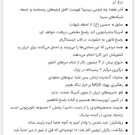
نرخ ارز
آخر هفته چه فیلمی ببینیم؟ فهرست کامل فیلم‌های پنجشنبه و جمعه
شبکه‌های سیما
عشق به حسین (ع) تا لحظه شهادت
آمریکا ماجراجویی کند پاسخ مقتضی دریافت خواهد کرد
پاسخ قانون به خشونت در قاب اینستاگرام
همه مردمی که این سختی‌ها را می‌بینند و تحمل می‌کنند، برای ایران و
کشورشان این کاررا انجام می‌دهند
خروج بیش از ۳ میلیون زائر از تمام مرز‌های کشور
درگیری مرگبار ۲ پسرخاله در پارک
عملیات گسترده ارتش یمن علیه نیروهای سعودی
رهگیری پهپاد MQ9 بر فراز تنگه هرمز
لغو تحریم‌های ایران از سوی آمریکا صحت ندارد
در کمین تروریست‌ها هستیم و آماده پاسخ قاطعیم
هنرمند منحصر‌به‌فردی را از دست دادیم/ پخش ۲ مجموعه تلویزیونی جدید
زنده‌یاد عبدی در آینده نزدیک
پزشکیان: باید دشمن را وادار کنیم به آنچه امضا کرده پایبند بماند
بازگشت زائران اربعین آغاز شد؛ ۱۰ توصیه‌ای که قبل از عبور از مرز حتماً باید