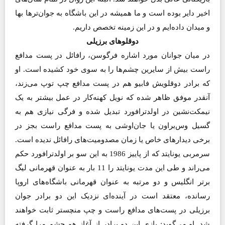
اخیر دایر بوده است و ما همیشه در این باشگاه به جوان‌تر‌ها بها
و میدان داده‌ایم و در این زمینه تخصص داریم.
دوقلوهای برزیلی
در میان جوانان مورد اشاره فرگوسن، رافائل در پست مدافع
راست بیش از سایرین چشم‌ها را به سوی خود کشیده است. او
که برادر دوقلویش فابیو هم در پست مدافع چپ توپ می‌زند،
آنقدر موفق ظاهر شده که نویل کهنه‌کار در عمل بیشتر به یک
نیمکت‌نشین در اولدترافورد تبدیل شده و فرگی نیازی هم به
گسیل وس‌براون یا جان‌اوشی به پست مدافع راست بجز در
برخی دیدارهای خاص یا زمان مصدومیت‌های رافائل ندیده است.
سرمربی یونایتد که از پاییز 1986 به این سو بر اولدترافورد حکم
می‌راند و طی این مدت یونایتد را 11 بار به عنوان قهرمانی لیگ
برتر انگلیس و دو مرتبه به عنوان قهرمانی باشگاه‌های اروپا
رسانده، معتقد است در آینده‌ای نزدیک این دو برادر جوان
برزیلی در پست‌های مدافع راست و چپ منچستر ثابت خواهند
شد. او می‌گوید: بازی این دو برادر از آغاز هم چشم مرا گرفته