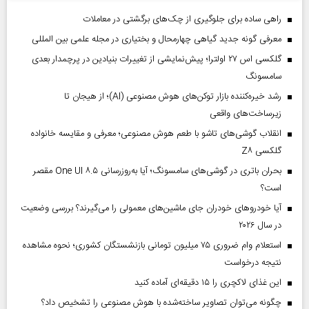
راهی ساده برای جلوگیری از چک‌های برگشتی در معاملات
معرفی گونه جدید گیاهی چهارمحال و بختیاری در مجله علمی بین المللی
گلکسی اس ۲۷ اولترا؛ پیش‌نمایشی از تغییرات بنیادین در پرچمدار بعدی
سامسونگ
رشد خیره‌کننده بازار توکن‌های هوش مصنوعی (AI)؛ از هیجان تا
زیرساخت‌های واقعی
انقلاب گوشی‌های تاشو‌ با طعم هوش مصنوعی؛ معرفی و مقایسه خانواده
گلکسی Z۸
بحران باتری در گوشی‌های سامسونگ؛ آیا به‌روزرسانی One UI ۸.۵ مقصر
است؟
آیا خودروهای خودران جای ماشین‌های معمولی را می‌گیرند؟ بررسی وضعیت
در سال ۲۰۲۶
استعلام وام ضروری ۷۵ میلیون تومانی بازنشستگان کشوری؛ نحوه مشاهده
نتیجه درخواست
این غذای لاکچری را ۱۵ دقیقه‌ای آماده کنید
چگونه می‌توان تصاویر ساخته‌شده با هوش مصنوعی را تشخیص داد؟