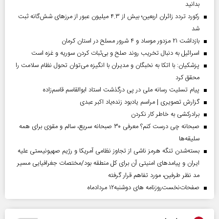
بدانید
رکورد تردد زائران اربعین؛ بیش از ۴.۳ میلیون عبور از مرزهای شش‌گانه ثبت
شد
بازداشت ۲۱ مزدور موساد و ۴ شرور مسلح در استان کرمان
اسرائیل به دنبال تخریب روند صلح و بی‌ثبات کردن سوریه و غزه است
پزشکیان: با اتکا به نخبگان و مدیران با انگیزه می‌توان تحول نظام سلامت را
محقق کرد
پیام تسلیت رسانه ملی در پی درگذشت استاد ابوالقاسم قاسم‌زاده
گزارش تصویری | مراسم یادبود زنده‌یاد اکبر عبدی
برادرکشی به خاطر کار نکردن
صبحانه چی درست کنم؟ معرفی ۳۰ صبحانه سریع، سالم و مقوی برای همه
سلیقه‌ها
بسته‌شدن تنگه هرمز ناشی از تجاوز نظامی آمریکا و رژیم صهیونیستی علیه
ایران و پیامد‌های امنیتی آن برای کل منطقه بود/مختصات جغرافیایی مسیر
مد نظر طرفین، مورد تفاهم قرار گرفته
صفحات‌نخست‌روزنامه ها‌ی دوشنبه‌۱۲ مردادماه