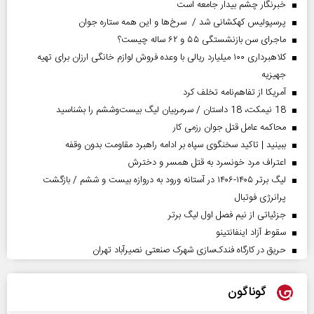
خبرنگار چشم بیدار جامعه است
پرسپولیس کهکشانی شد / سرخ‌ها و این همه ستاره جوان
ماجرای سن بازنشستگی ۵۵ و ۶۲ ساله چیست؟
کلاهبرداری ۱۰۰ میلیارد ریالی با وعده فروش لوازم خانگی ارزان برای تهیه
جهیزیه
آمریکا از تفاهم‌نامه تخلف کرد
18 نیمکت، 18 داستان / سرمربیان لیگ بیست‌وششم را بشناسید
محاکمه عامل قتل جوان رزمی کار
ببینید | تاکید سخنگوی سپاه بر ادامه راهبرد مقاومت بدون وقفه
اعتراف مرد خونسرد به قتل همسر و دخترش
لیگ برتر ۱۴۰۵-۱۴۰۶ در آستانه ورود به دروازه بیست و ششم / بازگشت
پرانرژی فوتبال
جزئیاتی از نیم فصل اول لیگ برتر
سقوط آزاد اینفانتینو
حریق در کارگاه فندک‌سازی شهرک صنعتی نصیرآباد تهران
گوناگون