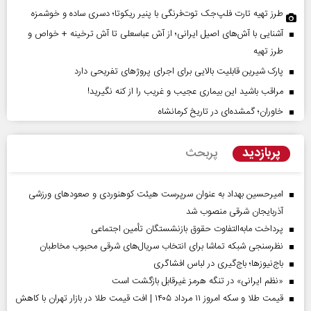
طرز تهیه تارت فلپ‌جک توت‌فرنگی با پنیر ریکوتا؛ دسری ساده و خوشمزه
آشنایی با آش‌های اصیل ایرانی؛ از آش عباسعلی تا آش ترخینه + خواص و
طرز تهیه
پارک شیرین قابلیت‌ بالایی برای اجرای پروژهای تفریحی دارد
مراقب باشید این بیماری عجیب و غریب را از کنه نگیرید!
خاوران؛ گمشده‌ای در تاریخ کرمانشاه
پربازدید
پربحث
امیرحسین بهداد به عنوان سرپرست هیئت کوهنوردی و صعودهای ورزشی
آذربایجان شرقی منصوب شد
پرداخت مابه‌التفاوت حقوق بازنشستگان تأمین اجتماعی
نظرسنجی شبکه تماشا برای انتخاب سریال‌های شرقی محبوب مخاطبان
باج‌نیوزها؛ باج‌گیری در لباس افشاگری
«نظم ایرانی» در تنگه هرمز غیرقابل بازگشت است
قیمت طلا و سکه امروز ۱۱ مرداد ۱۴۰۵ | افت قیمت طلا در بازار تهران با کاهش