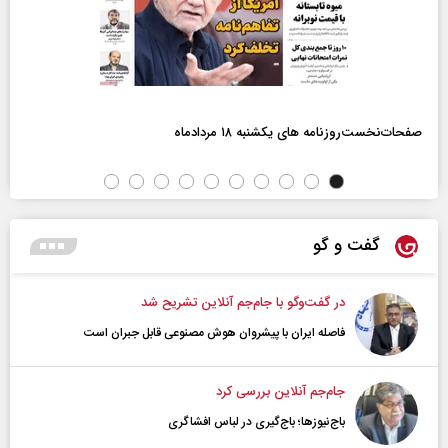
صفحات‌نخست‌روزنامه ها‌ی یکشنبه ۱۸ مردادماه
گفت و گو
در گفت‌و‌گو با جام‌جم آنلاین تشریح شد
فاصله ایران با پیشرو‌ان هوش مصنوعی قابل جبران است
جام‌جم آنلاین بررسی کرد
باج‌نیوزها؛ باج‌گیری در لباس افشاگری