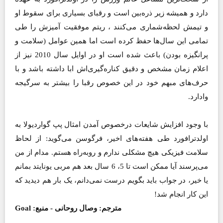
دارد و همیشه زیر ذره‌بین است و رقبای بسیاری برای سقوط او
و تیمش لحظه‌شماری می‌کنند ، ریتم موفقیت ‌آمیزش را طی
تمامی این سال‌ها حفظ کرده است اما همین عوامل (سلامت و
پرانگیزه بودن) باعث شده است او در اوایل سال 2010 نیز از
اعلام زمان مشخص و دقیق کناره‌گیری‌اش ابا داشته باشد و با
حرف‌های مبهم خود در این خصوص رقبا را بیشتر به سرگیجه
وادارد.
با وجود افزایش شایعات درخصوص آمدن امثال پپ گواردیولا به
اولدترافورد طی هفته‌های اخیر، فرگوسن می‌گوید: از لحاظ
سلامت فیزیکی هیچ مشکلی ندارم و روبه‌راه هستم. مدام از من
می‌پرسند آیا ممکن است تا 5، 6 سال بعد هم مربی یونایتد بمانم
یا خیر، در جواب باید بگویم درست نمی‌دانم، یک بار هم دیدید که
این کار انجام شد!
مترجم: وصال روحانی - منبع: Goal