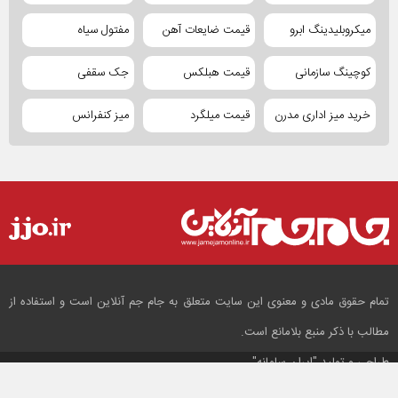
میکروبلیدینگ ابرو
قیمت ضایعات آهن
مفتول سیاه
کوچینگ سازمانی
قیمت هبلکس
جک سقفی
خرید میز اداری مدرن
قیمت میلگرد
میز کنفرانس
تمام حقوق مادی و معنوی این سایت متعلق به جام جم آنلاین است و استفاده از
مطالب با ذکر منبع بلامانع است.
طراحی و تولید
"ایران سامانه"