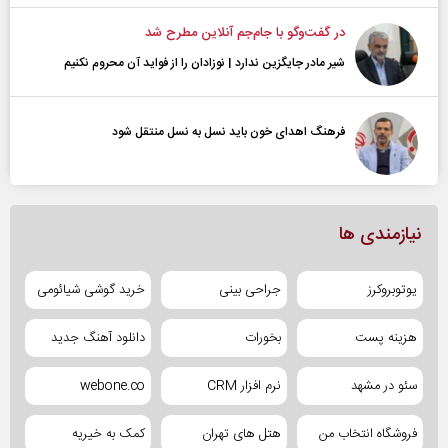
در گفت‌و‌گو با جام‌جم آنلاین مطرح شد
شیر مادر جایگزین ندارد | نوزادان را از فواید آن محروم نکنیم
فرهنگ اهدای خون باید نسل به نسل منتقل شود
نیازمندی ها
یوتوبروکرز
جراحی بینی
خرید گوشی شیائومی
هزینه پست
بخورات
دانلود آهنگ جدید
سئو در مشهد
نرم افزار CRM
webone.co
فروشگاه انتخاب من
هتل های تهران
کمک به خیریه