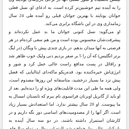
را به آینده تیم خوشبین‌تر کرده است. به ادعای او، نسل فعلی
جوانان یونایتد با بهترین جوانان قبلی رو آمده طی 24 سال
زمامداری وی در این باشگاه برابری می‌کند.
او می‌گوید: نسل کنونی جوانان ما بد عمل نکرده‌اند و
پیشرفت‌شان محسوس بوده است و من هم سعی کرده‌ام در هر
فرصتی به آنها میدان بدهم. در بازی چندی پیش با ویگان (در لیگ
برتر انگلیس) که آن را 5 بر صفر بردیم دنی ولیک خوب ظاهر شد
و رافائل در پست مدافع راست عالی عمل کرد و شور و
انرژی‌اش خیره‌کننده بود. فده‌ریکو ماکه‌دای ایتالیایی که فصل
پیش نزد ما بسیار درخشید، متاسفانه این روزها مصدوم است،
ولی همه ما طی این مدت قابلیت‌های ویژه او را دیده‌ایم. بعد از
او باید از گابریل اوبرتان فرانسوی نام ببرم که تابستان امسال به
ما پیوست. او 20 سال بیشتر ندارد. اما استعدادش بسیار زیاد
است. اگر آنها را از مصدومیت‌های اساسی دور نگه داریم و در
کارشان استمرار داشته باشند، در دو سه سال آینده به
بازیکنانی عالی بدل خواهند شد. البته این روال در تمام سال‌های