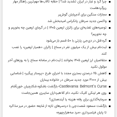
چرا گرد و غبار در ایران تشدید شد؟ | حقابه تالاب‌ها مهم‌ترین راهکار مهار
ریزگردهاست
مجازات سنگین برای آدم‌ربایان گوش‌بر
واکسن جدید سرطان پانکراس امیدبخش شد
توصیه‌های تغذیه‌ای برای زائران اربعین ۱۴۰۵ | در گرمای اربعین چه بخوریم و
چه نخوریم؟
گره قتل در دی‌جی پارتی با ۵۰ قسم باز می‌شود
ثبت‌نام بیش از یک میلیون نفر در سماح | زائران «همیار اربعین» را نصب
کنند
متقاضیان ارز اربعین ۱۴۰۵ بخوانند | ثبت‌نام در سامانه سماح را به روز‌های آخر
موکول نکنید
کاهش ۲۵ درصدی بستری مجدد با اجرای طرح «پرستار پیگیر» | شناسایی
بیش از ۳۰۰۰ مورد جدید سرطان در خانواده بیماران
Castlevania: Belmont’s Curse؛ بازگشت باشکوه شکارچیان خون‌آشام
روی هر لینکی کلیک نکنید، دام کلاهبرداران سایبری همین‌جاست
سرمایه‌گذاری برای رفاه؛ هزینه یا آینده‌سازی؟
بازگشت مسعود شصت‌چی با دردسر‌های تازه؛ از شایعه حضور در میز مذاکره
تا پایان فیلمبرداری «مرد سه‌هزارچهره»