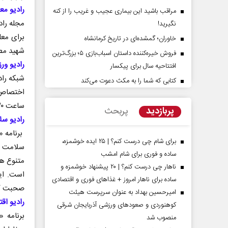
رادیو معا
مراقب باشید این بیماری عجیب و غریب را از کنه
مجله راد
نگیرید!
برای معل
خاوران؛ گمشده‌ای در تاریخ کرمانشاه
شهید مط
فروش خیره‌کننده داستان اسباب‌بازی ۵؛ بزرگ‌ترین
رادیو ور
افتتاحیه سال برای پیکسار
شبکه راد
کتابی که شما را به مکث دعوت می‌کند
اختصاص د
پشت‌پرده تهدیدات کوتاه‏‌مدت و
اربعین نماد مقاومت
ساعت ۱۳:۳۰ بشنوید.
ادعا‌های خلاف واقع آمریکا
استکبار‌
پربازدید
پربحث
رادیو سل
لیمی‌نمین - تحلیلگر مسائل سیاسی
رحمت‌الله نوروزی - عضو کمیسیو
برنامه «
مجلس
برای شام چی درست کنم؟ | ۲۵ ایده خوشمزه،
ساده و فوری برای شام امشب
متنوع هم
ناهار چی درست کنم؟ | ۲۰ پیشنهاد خوشمزه و
است. ای
ساده برای ناهار امروز + غذاهای فوری و اقتصادی
صحبت کن
امیرحسین بهداد به عنوان سرپرست هیئت
رادیو اق
کوهنوردی و صعودهای ورزشی آذربایجان شرقی
برنامه 
منصوب شد