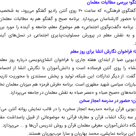
تگو؛ بررسی مطالبات معلمان
برنامه «گفتگوی فرهنگی» که ساعت ۲۰ روی آنتن رادیو گفتگو می‌رود، به
 حضور کارشناسان می‌پردازد. برنامه صبح و گفتگو هم به مطالبات معلما
برنامه «گفت‌وگوی اجتماعی» هم موضوع معلم، جامعه و آینده را مورد برر
و به نقش معلم در پرورش مسئولیت‌پذیری اجتماعی در نسل‌های آینده
.
ا؛ فراخوان نگارش انشا برای روز معلم
یویی صبا از ابتدای هفته جاری با فراخوان انشای‌نویسی درباره روز معلم،
شا» را روی آنتن فرستاده است و دانش‌آموزان با نگارش انشا از احساس
گفت. از دیگر تدارکات این شبکه، تولید و پخش مستندی با محوریت تاریخ
بارزات سیاسی شهید مطهری است. برنامه «فرش قرمز» هم میزبان معلمان نخ
امه‌های «صبح صبا» و «عصر صبا» به نقش معلمان در جامعه می‌پردازد.
آن؛ حضور در مدرسه اعجاز سخن
یویی قرآن برنامه «مدرسه اعجاز سخن» را در قالب نمایش روانه آنتن می‌ک
ر سه زنگ انشاء، قرآن و معارف قرآنی به موضوعاتی از قبیل پاسداشت مقا
نگاه دانش‌آموزان، معرفی معلمان قرآن و روش تدریس آن‌ها و ... می‌پردازد. ب
 این برنامه نمایشی، محمد بهاریان و سارا عرب‌پوریان هستند.