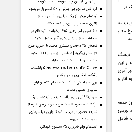
در گرمای اربعین چه بخوریم و چه نخوریم؟
نند.
گره قتل در دی‌جی پارتی با ۵۰ قسم باز می‌شود
ثبت‌نام بیش از یک میلیون نفر در سماح |
 برنامه
زائران «همیار اربعین» را نصب کنند
شامخ معلم
متقاضیان ارز اربعین ۱۴۰۵ بخوانند | ثبت‌نام در
سامانه سماح را به روز‌های آخر موکول نکنید
د.
کاهش ۲۵ درصدی بستری مجدد با اجرای طرح
«پرستار پیگیر» | شناسایی بیش از ۳۰۰۰ مورد
و فرهنگ
جدید سرطان در خانواده بیماران
 از این
Castlevania: Belmont’s Curse؛ بازگشت
ر آذری
باشکوه شکارچیان خون‌آشام
 آثار و
روی هر لینکی کلیک نکنید، دام کلاهبرداران
سایبری همین‌جاست
سرمایه‌گذاری برای رفاه؛ هزینه یا آینده‌سازی؟
امه روز جمعه
بازگشت مسعود شصت‌چی با دردسر‌های تازه؛ از
د بررسی
شایعه حضور در میز مذاکره تا پایان فیلمبرداری
که شامل
«مرد سه‌هزارچهره»
استعلام وام ضروری ۷۵ میلیون تومانی