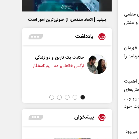
ی معلمی
ببینید | اتحاد مقدس، از اصولی‌ترین امور است
ه و منش
یادداشت
 قهرمان
نامه را
حکایت یک تاریخ و دو زندگی
چرایی عقب‌نشینی ترامپ؟
نرگس خانعلی‌زاده - روزنامه‌نگار
دکتر یدالله جوانی - تحلیلگر مسائل سیاسی
ر اهمیت
سلامت جسمی و روانی آنان روی آنتن رادیو سلامت می‌رود. این برنامه شامل بخش‎‌های
م و ...
ات خود
پیشخوان
ی‌رود.