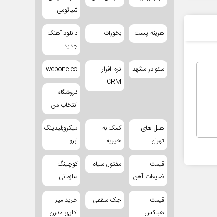
شیائومی
هزینه پست
بخورات
دانلود آهنگ
جدید
سئو در مشهد
نرم افزار
webone.co
CRM
فروشگاه
انتخاب من
هتل های
کمک به
میکروبلیدینگ
تهران
خیریه
ابرو
قیمت
مفتول سیاه
کوچینگ
ضایعات آهن
سازمانی
قیمت
جک سقفی
خرید میز
هبلکس
اداری مدرن