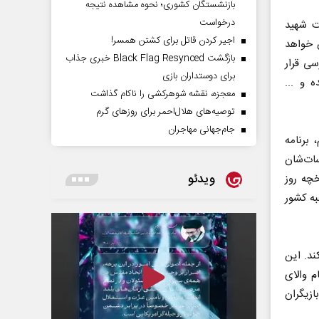
بازنشستگان کشوری؛ نحوه مشاهده نتیجه
درخواست
 شخصیت شهید
اجیر کردن قاتل برای کشتن همسر!
ن خواهد
بازگشت Black Flag Resynced خبری جذاب
سی قرار
برای دوستداران بازی
 و ...
معجزه، نقشه شوهرکشی را ناکام گذاشت
توصیه‌های هلال‌احمر برای روز‌های گرم
جام‌جهانی مهاجران
 برنامه
ات‌شان
ویدئو
چه روز
به کشور
ند. این
م والای
ازیگران