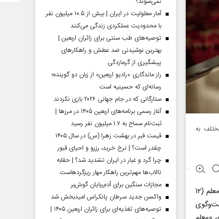
نمی‌شوند؟
آمار معلولیت در ایران | بیش از ۱۰.۵ میلیون نفر
با محدودیت عملکردی زندگی می‌کنند
توصیه‌های طب سنتی برای زائران اربعین |
بهترین نوشیدنی ضد عطش و راهکارهای
پیشگیری از گرمازدگی
راز ماندگاری «رادیو اربعین» از زبان دو گوینده؛
رسانه‌ای که حسینیه است
ستارگانی که در جام جهانی ۲۰۲۶ بازی نکردند
آغاز رسمی برنامه‌های اربعین ۱۴۰۵ در مرز‌ها |
ثبت‌نام سماح به ۱.۷ میلیون نفر رسید
ختلف به
قیمت قبر در بهشت زهرا (س) در سال ۱۴۰۵
چقدر است؟ | نرخ خرید، رزرو و احیای قبور
چرا گرد و غبار در ایران تشدید شد؟ | حقابه
تالاب‌ها مهم‌ترین راهکار مهار ریزگردهاست
مجازات سنگین برای آدم‌ربایان گوش‌بر
از روابط عمومی معاونت صدا، شبکه‌های رادیویی ویژه روز معلم (۱۲
واکسن جدید سرطان پانکراس امیدبخش شد
ت‌وگوی
توصیه‌های تغذیه‌ای برای زائران اربعین ۱۴۰۵ |
، «معلم