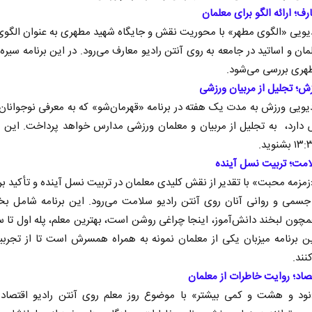
رف؛ ارائه الگو برای معلمان
یویی «الگوی مطهر» با محوریت نقش و جایگاه شهید مطهری به عنوان الگو
مان و اساتید در جامعه به روی آنتن رادیو معارف می‌رود. در این برنامه سیر
هری بررسی می‌شود.
زش؛ تجلیل از مربیان ورزشی
یویی ورزش به مدت یک هفته در برنامه «قهرمان‌شو» که به معرفی نوجوانان
ارد، به تجلیل از مربیان و معلمان ورزشی مدارس خواهد پرداخت. این بر
 در برابر
از باتلاق انرژی تا بن‌بست ترامپ
امت؛ تربیت نسل آینده
ن اجتماعی
رضا سپهوند - سخنگوی کمیسیون انرژی مجلس
زمزمه محبت» با تقدیر از نقش کلیدی معلمان در تربیت نسل آینده و تأکید ب
چون لبخند دانش‌آموز، اینجا چراغی روشن است، بهترین معلم، پله اول تا سو
ن برنامه میزبان یکی از معلمان نمونه به همراه همسرش است تا از تجربی
ند.
تصاد؛ روایت خاطرات از معلمان
«نود و هشت و کمی بیشتر» با موضوع روز معلم روی آنتن رادیو اقتصاد م