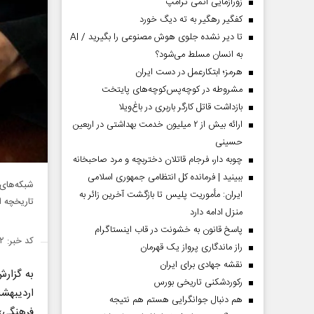
زورآزمایی اتمی ترامپ
کفگیر رهگیر به ته دیگ خورد
تا دیر نشده جلوی هوش مصنوعی را بگیرید / AI
به انسان مسلط می‌شود؟
هرمز؛ ابتکارعمل در دست ایران
مشروطه در کوچه‌پس‌کوچه‌های پایتخت
بازداشت قاتل کارگر باربری در باغ‌ویلا
ارائه بیش از ۲ میلیون خدمت بهداشتی در اربعین
حسینی
چوبه دار، فرجام قاتلان دختربچه و مرد صاحبخانه
ببینید | فرمانده کل انتظامی جمهوری اسلامی
شبکه‌های
ایران­: مأموریت پلیس تا بازگشت آخرین زائر به
تاریخچه 
منزل ادامه دارد
پاسخ قانون به خشونت در قاب اینستاگرام
کد خبر: ۱۵۰۱۵۸۲
راز ماندگاری پرواز یک قهرمان
نقشه جهادی برای ایران
به گزار
رکوردشکنی تاریخی بورس
اردیبهش
هم دنبال جوانگرایی هستم هم نتیجه
فرهنگی»،