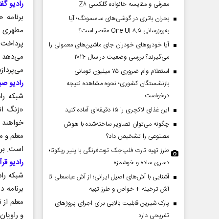
رادیو گف
معرفی و مقایسه خانواده گلکسی Z۸
بحران باتری در گوشی‌های سامسونگ؛ آیا
مطهری با
به‌روزرسانی One UI ۸.۵ مقصر است؟
پرداخت. 
آیا خودروهای خودران جای ماشین‌های معمولی را
می‌دهد 
می‌گیرند؟ بررسی وضعیت در سال ۲۰۲۶
می‌پردازد
استعلام وام ضروری ۷۵ میلیون تومانی
رادیو صب
بازنشستگان کشوری؛ نحوه مشاهده نتیجه
شبکه راد
درخواست
«زنگ ان
این غذای لاکچری را ۱۵ دقیقه‌ای آماده کنید
خواهند 
چگونه می‌توان تصاویر ساخته‌شده با هوش
معلم و م
مصنوعی را تشخیص داد؟
است. برن
طرز تهیه تارت فلپ‌جک توت‌فرنگی با پنیر ریکوتا؛
رادیو قر
دسری ساده و خوشمزه
شبکه راد
آشنایی با آش‌های اصیل ایرانی؛ از آش عباسعلی تا
برنامه د
آش ترخینه + خواص و طرز تهیه
معلم از 
پارک شیرین قابلیت‌ بالایی برای اجرای پروژهای
و راویان
تفریحی دارد