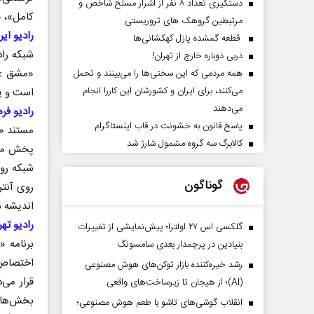
دستگیری تعداد ۸ نفر از اشرار مسلح شاخص و
کامل»، 
مرتبطین گروهک های تروریستی
رادیو ای
قطعه گمشده پازل کهکشانی‌ها
شبکه راد
دربی دوباره خارج از تهران!
همه مردمی که این سختی‌ها را می‌بینند و تحمل
می‌کنند، برای ایران و کشورشان این کاررا انجام
است و یا
می‌دهند
رادیو فر
پاسخ قانون به خشونت در قاب اینستاگرام
مستند «م
کالابرگ سه گروه مشمول شارژ شد
پخش می‌ش
شبکه رو
گوناگون
روی آنتن
اندیشه ش
رادیو تهر
گلکسی اس ۲۷ اولترا؛ پیش‌نمایشی از تغییرات
بنیادین در پرچمدار بعدی سامسونگ
اختصاص ب
رشد خیره‌کننده بازار توکن‌های هوش مصنوعی
قرار می‌
(AI)؛ از هیجان تا زیرساخت‌های واقعی
بخش‌های 
انقلاب گوشی‌های تاشو‌ با طعم هوش مصنوعی؛