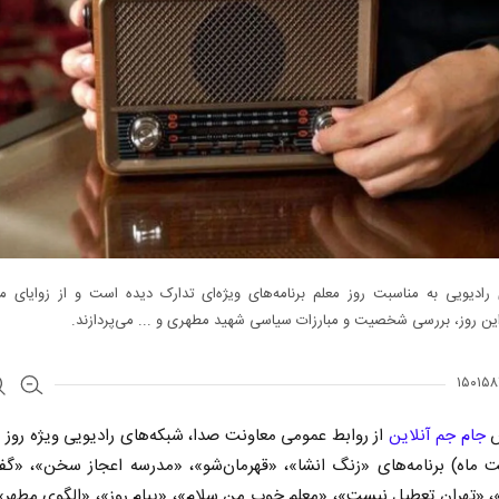
 رادیویی به مناسبت روز معلم برنامه‌های ویژه‌ای تدارک دیده است و از زوایای م
این روز، بررسی شخصیت و مبارزات سیاسی شهید مطهری و ... می‌پردازند.
ش
جام جم آنلاین
ت ماه) برنامه‌های «زنگ انشا»، «قهرمان‌شو»، «مدرسه اعجاز سخن»، «گف
 «تهران تعطیل نیست»، «معلم خوب من سلام»، «پیام روز»، «الگوی مطهر»