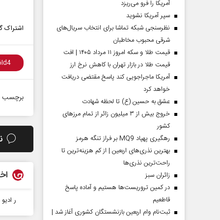
آمریکا را فرو می‌ریزد
سپر آمریکا نشوید
نظرسنجی شبکه تماشا برای انتخاب سریال‌های
اشتراک گذ
شرقی محبوب مخاطبان
قیمت طلا و سکه امروز ۱۱ مرداد ۱۴۰۵ | افت
قیمت طلا در بازار تهران با کاهش نرخ ارز
آمریکا ماجراجویی کند پاسخ مقتضی دریافت
خواهد کرد
برچسب ه
عشق به حسین (ع) تا لحظه شهادت
خروج بیش از ۳ میلیون زائر از تمام مرز‌های
کشور
ن
رهگیری پهپاد MQ9 بر فراز تنگه هرمز
بهترین نذری‌های اربعین | از کم هزینه‌ترین تا
راحت‌ترین نذری‌ها
اخب
‌زائران سبز
در کمین تروریست‌ها هستیم و آماده پاسخ
قاطعیم
ر ادیو 
ثبت‌نام وام اربعین بازنشستگان کشوری آغاز شد |