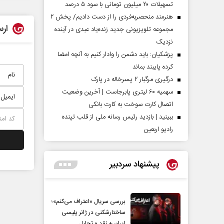
تسهیلات ۲۰ میلیون تومانی با سود ۵ درصد
هنرمند منحصر‌به‌فردی را از دست دادیم/ پخش ۲
ارس
مجموعه تلویزیونی جدید زنده‌یاد عبدی در آینده
نزدیک
پزشکیان: باید دشمن را وادار کنیم به آنچه امضا
کرده پایبند بماند
درگیری مرگبار ۲ پسرخاله در پارک
سهمیه ۶۰ لیتری پابرجاست | آخرین وضعیت
اتصال کارت سوخت به کارت بانکی
ببینید | بازدید رئیس رسانه ملی از قلب تپنده
رادیو اربعین
پیشنهاد سردبیر
بررسی سریال «اعتراف می‌کنم»؛
ساختارشکنی در ژانر پلیسی
ایران + نقد و تحلیل