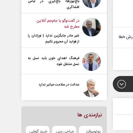
باج‌نیوزها؛ باج‌گیری در لباس
افشاگری
در گفت‌و‌گو با جام‌جم آنلاین
مطرح شد
شیر مادر جایگزین ندارد | نوزادان را
رش خطا
از فواید آن محروم نکنیم
فرهنگ اهدای خون باید نسل به
نسل منتقل شود
عدالت در سلامت میانبر ندارد
نیازمندی ها
یوتوبروکرز
جراحی بینی
خرید گوشی