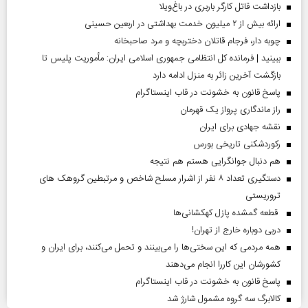
بازداشت قاتل کارگر باربری در باغ‌ویلا
ارائه بیش از ۲ میلیون خدمت بهداشتی در اربعین حسینی
چوبه دار، فرجام قاتلان دختربچه و مرد صاحبخانه
ببینید | فرمانده کل انتظامی جمهوری اسلامی ایران­: مأموریت پلیس تا
بازگشت آخرین زائر به منزل ادامه دارد
پاسخ قانون به خشونت در قاب اینستاگرام
راز ماندگاری پرواز یک قهرمان
نقشه جهادی برای ایران
رکوردشکنی تاریخی بورس
هم دنبال جوانگرایی هستم هم نتیجه
دستگیری تعداد ۸ نفر از اشرار مسلح شاخص و مرتبطین گروهک های
تروریستی
قطعه گمشده پازل کهکشانی‌ها
دربی دوباره خارج از تهران!
همه مردمی که این سختی‌ها را می‌بینند و تحمل می‌کنند، برای ایران و
کشورشان این کاررا انجام می‌دهند
پاسخ قانون به خشونت در قاب اینستاگرام
کالابرگ سه گروه مشمول شارژ شد