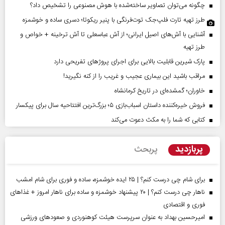
چگونه می‌توان تصاویر ساخته‌شده با هوش مصنوعی را تشخیص داد؟
طرز تهیه تارت فلپ‌جک توت‌فرنگی با پنیر ریکوتا؛ دسری ساده و خوشمزه
آشنایی با آش‌های اصیل ایرانی؛ از آش عباسعلی تا آش ترخینه + خواص و
طرز تهیه
پارک شیرین قابلیت‌ بالایی برای اجرای پروژهای تفریحی دارد
مراقب باشید این بیماری عجیب و غریب را از کنه نگیرید!
خاوران؛ گمشده‌ای در تاریخ کرمانشاه
فروش خیره‌کننده داستان اسباب‌بازی ۵؛ بزرگ‌ترین افتتاحیه سال برای پیکسار
کتابی که شما را به مکث دعوت می‌کند
پربازدید
پربحث
برای شام چی درست کنم؟ | ۲۵ ایده خوشمزه، ساده و فوری برای شام امشب
ناهار چی درست کنم؟ | ۲۰ پیشنهاد خوشمزه و ساده برای ناهار امروز + غذاهای
فوری و اقتصادی
امیرحسین بهداد به عنوان سرپرست هیئت کوهنوردی و صعودهای ورزشی