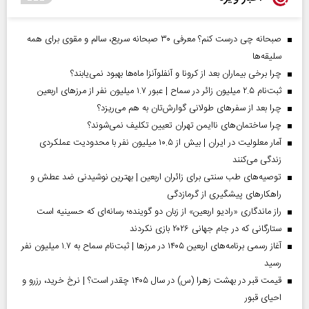
صبحانه چی درست کنم؟ معرفی ۳۰ صبحانه سریع، سالم و مقوی برای همه
سلیقه‌ها
چرا برخی بیماران بعد از کرونا و آنفلوآنزا ماه‌ها بهبود نمی‌یابند؟
ثبت‌نام ۲.۵ میلیون زائر در سماح | عبور ۱.۷ میلیون نفر از مرز‌های اربعین
چرا بعد از سفرهای طولانی گوارش‌تان به هم می‌ریزد؟
چرا ساختمان‌های ناایمن تهران تعیین تکلیف نمی‌شوند؟
آمار معلولیت در ایران | بیش از ۱۰.۵ میلیون نفر با محدودیت عملکردی
زندگی می‌کنند
توصیه‌های طب سنتی برای زائران اربعین | بهترین نوشیدنی ضد عطش و
راهکارهای پیشگیری از گرمازدگی
راز ماندگاری «رادیو اربعین» از زبان دو گوینده؛ رسانه‌ای که حسینیه است
ستارگانی که در جام جهانی ۲۰۲۶ بازی نکردند
آغاز رسمی برنامه‌های اربعین ۱۴۰۵ در مرز‌ها | ثبت‌نام سماح به ۱.۷ میلیون نفر
رسید
قیمت قبر در بهشت زهرا (س) در سال ۱۴۰۵ چقدر است؟ | نرخ خرید، رزرو و
احیای قبور