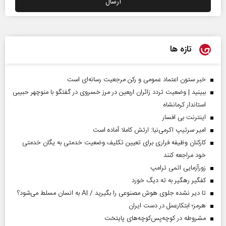
تازه ها
خبر ستون اعتماد عمومی و رکن مرجعیت رسانه‌ای است
ببینید | وضعیت تردد زائران اربعین در مرز خسروی در گفتگو با منوچهر حبیبی
استاندار کرمانشاه
اینترنت بی افسار
امیر سرتیپ اکرمی‌نیا: ارتش کاملا آماده است
کارکنان وظیفه فراری برای تعیین تکلیف وضعیت خدمتی به یگان خدمتی
خود مراجعه کنند
زورآزمایی اتمی ترامپ
کفگیر رهگیر به ته دیگ خورد
تا دیر نشده جلوی هوش مصنوعی را بگیرید / AI به انسان مسلط می‌شود؟
هرمز؛ ابتکارعمل در دست ایران
مشروطه در کوچه‌پس‌کوچه‌های پایتخت