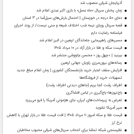
آذربایجان شرقی منصوب شد
زمان پخش سریال «ماه عسل» با بازی اکبر عبدی اعلام شد
دمای ۵۰ درجه در خوزستان | احتمال بارش‌های سیل‌آسا در ۳ استان
قصه سریال رویای نیمه شب اختلاف شیعه و سنی نیست/ از روند اجرای
فیلمنامه رضایت دارم
مسیر‌های راهپیمایی جاماندگان اربعین در البرز اعلام شد
قیمت سکه و طلا در بازار آزاد در ۱۰ مرداد ۱۴۰۵
ببینید | «چهل روز » محسن چاووشی منتشر شد
رسانه‌های برون‌مرزی راویان جهانی اربعین
افزایش سقف اعتبار خرید بازنشستگان کشوری | زمان اعلام مبلغ جدید
تسهیلات خرید از فروشگاه‌ها
اطراف رشت کجا بریم (جاهای دیدنی اطراف رشت)
باج‌نیوزها؛ باج‌گیری در لباس افشاگری
تعرض به زیرساخت‌های ایران، بنای هژمونی آمریکا را فرو می‌ریزد
سپر آمریکا نشوید
قیمت طلا و سکه امروز ۱۱ مرداد ۱۴۰۵ | افت قیمت طلا در بازار تهران با کاهش
نرخ ارز
نظرسنجی شبکه تماشا برای انتخاب سریال‌های شرقی محبوب مخاطبان