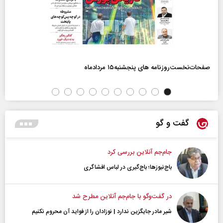
صفحات‌نخست‌روزنامه ها‌ی پنجشنبه‌۱۵ مردادماه
گفت و گو
جام‌جم آنلاین بررسی کرد
باج‌نیوزها؛ باج‌گیری در لباس افشاگری
در گفت‌و‌گو با جام‌جم آنلاین مطرح شد
شیر مادر جایگزین ندارد | نوزادان را از فواید آن محروم نکنیم