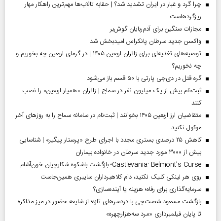
چرا گرد و غبار در ایران تشدید شد؟ | حقابه تالاب‌ها مهم‌ترین راهکار مهار
ریزگردهاست
مجازات سنگین برای آدم‌ربایان گوش‌بر
واکسن جدید سرطان پانکراس امیدبخش شد
توصیه‌های تغذیه‌ای برای زائران اربعین ۱۴۰۵ | در گرمای اربعین چه بخوریم و
چه نخوریم؟
گره قتل در دی‌جی پارتی با ۵۰ قسم باز می‌شود
ثبت‌نام بیش از یک میلیون نفر در سماح | زائران «همیار اربعین» را نصب
کنند
متقاضیان ارز اربعین ۱۴۰۵ بخوانند | ثبت‌نام در سامانه سماح را به روز‌های آخر
موکول نکنید
کاهش ۲۵ درصدی بستری مجدد با اجرای طرح «پرستار پیگیر» | شناسایی
بیش از ۳۰۰۰ مورد جدید سرطان در خانواده بیماران
Castlevania: Belmont’s Curse؛ بازگشت باشکوه شکارچیان خون‌آشام
روی هر لینکی کلیک نکنید، دام کلاهبرداران سایبری همین‌جاست
سرمایه‌گذاری برای رفاه؛ هزینه یا آینده‌سازی؟
بازگشت مسعود شصت‌چی با دردسر‌های تازه؛ از شایعه حضور در میز مذاکره
تا پایان فیلمبرداری «مرد سه‌هزارچهره»