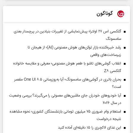
گوناگون
گلکسی اس ۲۷ اولترا؛ پیش‌نمایشی از تغییرات بنیادین در پرچمدار بعدی
سامسونگ
رشد خیره‌کننده بازار توکن‌های هوش مصنوعی (AI)؛ از هیجان تا
زیرساخت‌های واقعی
انقلاب گوشی‌های تاشو‌ با طعم هوش مصنوعی؛ معرفی و مقایسه خانواده
گلکسی Z۸
بحران باتری در گوشی‌های سامسونگ؛ آیا به‌روزرسانی One UI ۸.۵ مقصر
است؟
آیا خودروهای خودران جای ماشین‌های معمولی را می‌گیرند؟ بررسی وضعیت
در سال ۲۰۲۶
استعلام وام ضروری ۷۵ میلیون تومانی بازنشستگان کشوری؛ نحوه مشاهده
نتیجه درخواست
این غذای لاکچری را ۱۵ دقیقه‌ای آماده کنید