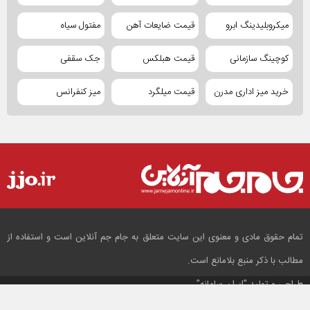
میکروبلیدینگ ابرو
قیمت ضایعات آهن
مفتول سیاه
کوچینگ سازمانی
قیمت هبلکس
جک سقفی
خرید میز اداری مدرن
قیمت میلگرد
میز کنفرانس
تمام حقوق مادی و معنوی این سایت متعلق به جام جم آنلاین است و استفاده از
مطالب با ذکر منبع بلامانع است.
طراحی و تولید
"ایران سامانه"