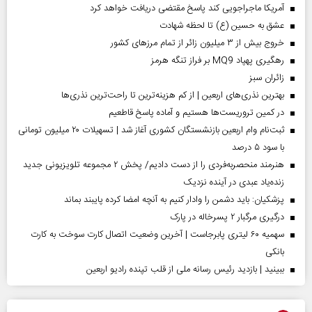
آمریکا ماجراجویی کند پاسخ مقتضی دریافت خواهد کرد
عشق به حسین (ع) تا لحظه شهادت
خروج بیش از ۳ میلیون زائر از تمام مرز‌های کشور
رهگیری پهپاد MQ9 بر فراز تنگه هرمز
‌زائران سبز
بهترین نذری‌های اربعین | از کم هزینه‌ترین تا راحت‌ترین نذری‌ها
در کمین تروریست‌ها هستیم و آماده پاسخ قاطعیم
ثبت‌نام وام اربعین بازنشستگان کشوری آغاز شد | تسهیلات ۲۰ میلیون تومانی
با سود ۵ درصد
هنرمند منحصر‌به‌فردی را از دست دادیم/ پخش ۲ مجموعه تلویزیونی جدید
زنده‌یاد عبدی در آینده نزدیک
پزشکیان: باید دشمن را وادار کنیم به آنچه امضا کرده پایبند بماند
درگیری مرگبار ۲ پسرخاله در پارک
سهمیه ۶۰ لیتری پابرجاست | آخرین وضعیت اتصال کارت سوخت به کارت
بانکی
ببینید | بازدید رئیس رسانه ملی از قلب تپنده رادیو اربعین