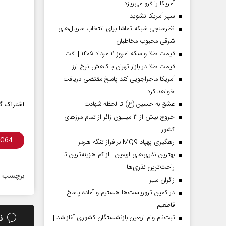
آمریکا را فرو می‌ریزد
سپر آمریکا نشوید
نظرسنجی شبکه تماشا برای انتخاب سریال‌های
شرقی محبوب مخاطبان
قیمت طلا و سکه امروز ۱۱ مرداد ۱۴۰۵ | افت
قیمت طلا در بازار تهران با کاهش نرخ ارز
آمریکا ماجراجویی کند پاسخ مقتضی دریافت
خواهد کرد
عشق به حسین (ع) تا لحظه شهادت
اشتراک گذ
خروج بیش از ۳ میلیون زائر از تمام مرز‌های
کشور
رهگیری پهپاد MQ9 بر فراز تنگه هرمز
بهترین نذری‌های اربعین | از کم هزینه‌ترین تا
راحت‌ترین نذری‌ها
برچسب ه
‌زائران سبز
در کمین تروریست‌ها هستیم و آماده پاسخ
قاطعیم
ن
ثبت‌نام وام اربعین بازنشستگان کشوری آغاز شد |