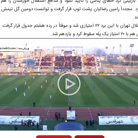
بازبینی کرد خطای پنالتی را تأیید نمود و مدافع استقلال خوزستان را هم 
د. مجدداً رامین رضائیان پشت توپ قرار گرفت و توانست دومین گل تیمش ر
د.
تیم استقلال تهران با این برد ۲۲ امتیازی شد و موقتاً در رده هشتم جدول قرار گر
له سقوط کرد و یازدهم شد.
 نخست روزنامه ها‌ی یکشنبه ۴ مردادماه
صفحات نخست روزنامه ها‌ی شنبه ۳ مردادماه
Play
Video