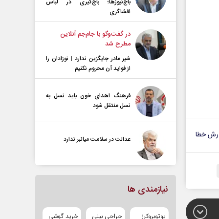
باج‌نیوزها؛ باج‌گیری در لباس
افشاگری
در گفت‌و‌گو با جام‌جم آنلاین
مطرح شد
شیر مادر جایگزین ندارد | نوزادان را
از فواید آن محروم نکنیم
فرهنگ اهدای خون باید نسل به
نسل منتقل شود
رش خطا
عدالت در سلامت میانبر ندارد
نیازمندی ها
یوتوبروکرز
جراحی بینی
خرید گوشی