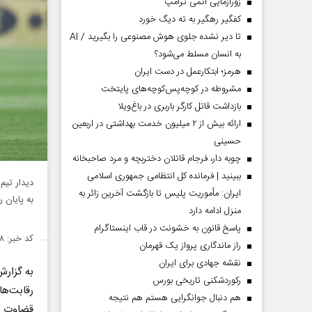
زورآزمایی اتمی ترامپ
کفگیر رهگیر به ته دیگ خورد
تا دیر نشده جلوی هوش مصنوعی را بگیرید / AI
به انسان مسلط می‌شود؟
هرمز؛ ابتکارعمل در دست ایران
مشروطه در کوچه‌پس‌کوچه‌های پایتخت
بازداشت قاتل کارگر باربری در باغ‌ویلا
ارائه بیش از ۲ میلیون خدمت بهداشتی در اربعین
حسینی
چوبه دار، فرجام قاتلان دختربچه و مرد صاحبخانه
ببینید | فرمانده کل انتظامی جمهوری اسلامی
دیدار تیم
ایران­: مأموریت پلیس تا بازگشت آخرین زائر به
به پایان 
منزل ادامه دارد
پاسخ قانون به خشونت در قاب اینستاگرام
کد خبر: ۱۴۹۱۸۴۸
راز ماندگاری پرواز یک قهرمان
نقشه جهادی برای ایران
به گزارش
رکوردشکنی تاریخی بورس
هم دنبال جوانگرایی هستم هم نتیجه