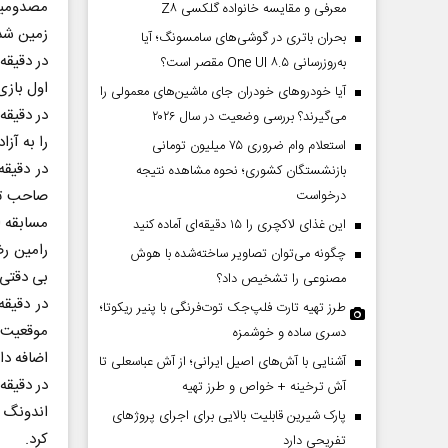
مصدومیت 
معرفی و مقایسه خانواده گلکسی Z۸
زمین شد
بحران باتری در گوشی‌های سامسونگ؛ آیا
به‌روزرسانی One UI ۸.۵ مقصر است؟
اول بازی
آیا خودروهای خودران جای ماشین‌های معمولی را
می‌گیرند؟ بررسی وضعیت در سال ۲۰۲۶
را به آز
استعلام وام ضروری ۷۵ میلیون تومانی
بازنشستگان کشوری؛ نحوه مشاهده نتیجه
صاحب تو
درخواست
مسابقه ا
این غذای لاکچری را ۱۵ دقیقه‌ای آماده کنید
رامین رض
چگونه می‌توان تصاویر ساخته‌شده با هوش
بی دقتی 
مصنوعی را تشخیص داد؟
طرز تهیه تارت فلپ‌جک توت‌فرنگی با پنیر ریکوتا؛
موقعیت ت
دسری ساده و خوشمزه
اضافه دا
آشنایی با آش‌های اصیل ایرانی؛ از آش عباسعلی تا
آش ترخینه + خواص و طرز تهیه
اندونگ 
پارک شیرین قابلیت‌ بالایی برای اجرای پروژهای
کرد.
تفریحی دارد