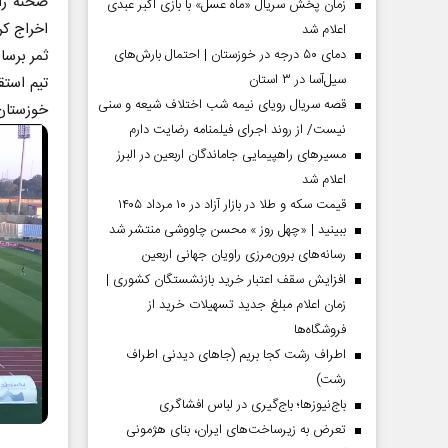
صحنه را 
زمان پخش سریال «ماه عسل» با بازی اکبر عبدی
اخراج کر
اعلام شد
دمای ۵۰ درجه در خوزستان | احتمال بارش‌های
ثمر برسان
سیل‌آسا در ۳ استان
قصه سریال رویای نیمه شب اختلاف شیعه و سنی
خوزستان هم با ۲۰ امتیاز یک پ
نیست/ از روند اجرای فیلمنامه رضایت دارم
مسیر‌های راهپیمایی جاماندگان اربعین در البرز
اعلام شد
قیمت سکه و طلا در بازار آزاد در ۱۰ مرداد ۱۴۰۵
ببینید | «چهل روز » محسن چاووشی منتشر شد
مردادماه
صفحات نخست روزنامه ها‌ی‌سه‌شنبه ۶ مردادماه
صفحات
رسانه‌های برون‌مرزی راویان جهانی اربعین
افزایش سقف اعتبار خرید بازنشستگان کشوری |
زمان اعلام مبلغ جدید تسهیلات خرید از
فروشگاه‌ها
اطراف رشت کجا بریم (جاهای دیدنی اطراف
رشت)
باج‌نیوزها؛ باج‌گیری در لباس افشاگری
تعرض به زیرساخت‌های ایران، بنای هژمونی