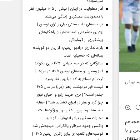
نمی‌شوند؟
آمار معلولیت در ایران | بیش از ۱۰.۵ میلیون نفر
با محدودیت عملکردی زندگی می‌کنند
توصیه‌های طب سنتی برای زائران اربعین |
بهترین نوشیدنی ضد عطش و راهکارهای
پیشگیری از گرمازدگی
راز ماندگاری «رادیو اربعین» از زبان دو گوینده؛
رسانه‌ای که حسینیه است
ستارگانی که در جام جهانی ۲۰۲۶ بازی نکردند
آغاز رسمی برنامه‌های اربعین ۱۴۰۵ در مرز‌ها |
ثبت‌نام سماح به ۱.۷ میلیون نفر رسید
م تهرانی
قیمت قبر در بهشت زهرا (س) در سال ۱۴۰۵
چقدر است؟ | نرخ خرید، رزرو و احیای قبور
چرا گرد و غبار در ایران تشدید شد؟ | حقابه
تالاب‌ها مهم‌ترین راهکار مهار ریزگردهاست
مجازات سنگین برای آدم‌ربایان گوش‌بر
ه هجدهم
واکسن جدید سرطان پانکراس امیدبخش شد
شهدای شهر قدس و با
توصیه‌های تغذیه‌ای برای زائران اربعین ۱۴۰۵ |
تری ۲ بر صفر به سود استقلال