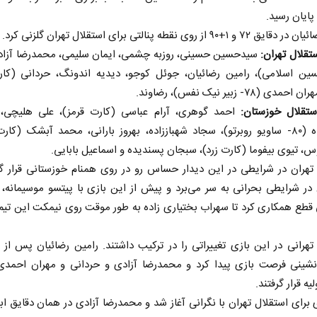
 پایان رسید.
۱+۹۰ از روی نقطه پنالتی برای استقلال تهران گلزنی کرد.
تقلال تهران:
ن اسلامی)، رامین رضائیان، جوئل کوجو، دیدیه اندونگ، حردانی (کارت
ی (۷۸- زبیر نیک نفس)، رضاوند.
ستقلال خوزستان:
احمد گوهری، آرام عباسی (کارت قرمز)، علی هلیچی،
مطلق‌زاده (۸۰- ساویو روبرتو)، سجاد شهباززاده، بهروز بارانی، محمد آبشک (کار
س، تیوی بیفوما (کارت زرد)، سبجان پسندیده و اسماعیل بابایی.
 تهران در شرایطی در این دیدار حساس رو در روی همنام خوزستانی قرار گ
ر شرایطی بحرانی به سر می‌برد و پیش از این بازی با پیتسو موسیمانه،
 قطع همکاری کرد تا سهراب بختیاری زاده به طور موقت روی نیمکت این تی
تهرانی در این بازی تغییراتی را در ترکیب داشتند. رامین رضائیان پس از 
شینی فرصت بازی پیدا کرد و محمدرضا آزادی و حردانی و مهران احمدی
یه قرار گرفتند.
 برای استقلال تهران با نگرانی آغاز شد و محمدرضا آزادی در همان دقایق ابت