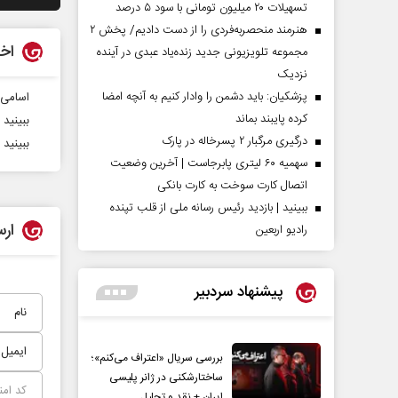
تسهیلات ۲۰ میلیون تومانی با سود ۵ درصد
هنرمند منحصر‌به‌فردی را از دست دادیم/ پخش ۲
اخب
مجموعه تلویزیونی جدید زنده‌یاد عبدی در آینده
نزدیک
پزشکیان: باید دشمن را وادار کنیم به آنچه امضا
اسامی 
کرده پایبند بماند
ببینید | 
درگیری مرگبار ۲ پسرخاله در پارک
ببینید | فولاد ۱ - ۱ پرسپولیس | گل
سهمیه ۶۰ لیتری پابرجاست | آخرین وضعیت
اتصال کارت سوخت به کارت بانکی
ببینید | بازدید رئیس رسانه ملی از قلب تپنده
ارس
رادیو اربعین
پیشنهاد سردبیر
بررسی سریال «اعتراف می‌کنم»؛
ساختارشکنی در ژانر پلیسی
ایران + نقد و تحلیل