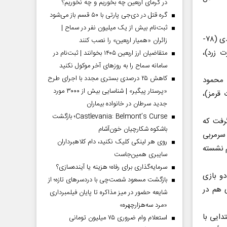
در گرمای اربعین چه بخوریم و چه نخوریم؟
گره قتل در دی‌جی پارتی با ۵۰ قسم باز می‌شود
ثبت‌نام بیش از یک میلیون نفر در سماح |
سیدحسین حسینی، روزبه چشمی، ایمان سلیمی، محمدرضا آزادی (۷۸-
زائران «همیار اربعین» را نصب کنند
 زرد)،
متقاضیان ارز اربعین ۱۴۰۵ بخوانند | ثبت‌نام در
سامانه سماح را به روز‌های آخر موکول نکنید
کاهش ۲۵ درصدی بستری مجدد با اجرای طرح
 محمود
«پرستار پیگیر» | شناسایی بیش از ۳۰۰۰ مورد
ت قرمز)،
جدید سرطان در خانواده بیماران
Castlevania: Belmont’s Curse؛ بازگشت
رفت که
باشکوه شکارچیان خون‌آشام
 سرمربی
روی هر لینکی کلیک نکنید، دام کلاهبرداران
م نشسته
سایبری همین‌جاست
سرمایه‌گذاری برای رفاه؛ هزینه یا آینده‌سازی؟
دو بازی
بازگشت مسعود شصت‌چی با دردسر‌های تازه؛ از
 هم در
شایعه حضور در میز مذاکره تا پایان فیلمبرداری
«مرد سه‌هزارچهره»
دایی با
استعلام وام ضروری ۷۵ میلیون تومانی