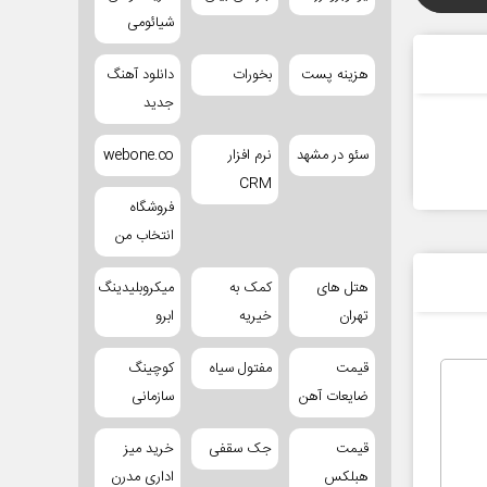
شیائومی
هزینه پست
بخورات
دانلود آهنگ
جدید
سئو در مشهد
نرم افزار
webone.co
CRM
فروشگاه
انتخاب من
هتل های
کمک به
میکروبلیدینگ
تهران
خیریه
ابرو
قیمت
مفتول سیاه
کوچینگ
ضایعات آهن
سازمانی
قیمت
جک سقفی
خرید میز
هبلکس
اداری مدرن