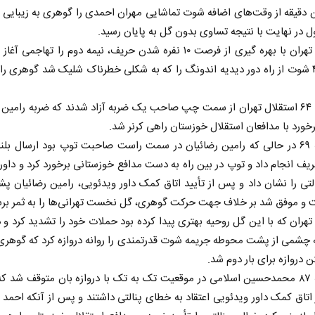
 دقیقه از وقت‌های اضافه شوت تماشایی مهران احمدی را گوهری به زیبایی م
ول در نهایت با نتیجه تساوی بدون گل به پایان رسید.
استقلال تهران با بهره گیری از فرصت ۱۰ نفره شدن حریف، نیمه دوم را تهاجمی 
دقیقه ۴۹ شوت از راه دور دیدیه اندونگ را که به شکلی خطرناک شلیک شد گوهری را
در دقیقه ۶۴ استقلال تهران از سمت چپ صاحب یک ضربه آزاد شدند که ضربه رامین
خورد با مدافعان استقلال خوزستان راهی کرنر شد.
از باتلاق انرژی تا بن‌بست ترامپ
حکایت یک
در دقیقه ۶۹ در حالی که رامین رضائیان در سمت راست صاحبت توپ بود ارسال بل
نرگس خانعل
ریف انجام داد و توپ در بین راه به دست مدافع خوزستانی برخورد کرد و داور
رضا سپهوند - سخنگوی کمیسیون انرژی مجلس
لتی را نشان داد و پس از تأیید اتاق کمک داور ویدئویی، رامین رضائیان 
ت و موفق شد بر خلاف جهت حرکت گوهری، گل نخست تهرانی‌ها را به ثمر برس
تهران که با این گل روحیه بهتری پیدا کرده بود حملات خود را تشدید کرد و د
زبه چشمی از پشت محوطه جریمه شوت قدرتمندی را روانه دروازه کرد که گوهری 
ن دروازه برای بار دوم شد.
در دقیقه ۸۷ محمدحسین اسلامی در موقعیت تک به تک با دروازه بان متوقف شد ک
اتاق کمک داور ویدئویی اعتقاد به خطای پنالتی داشتند و پس از آنکه احم