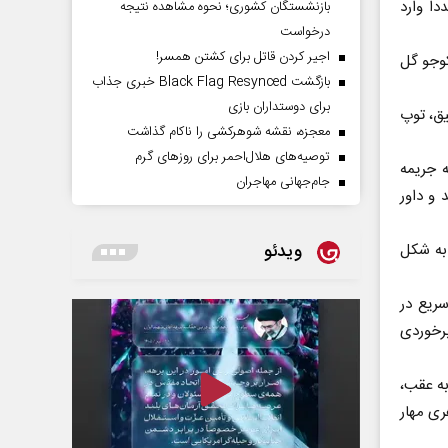
اً وارد
بازنشستگان کشوری؛ نحوه مشاهده نتیجه
درخواست
اجیر کردن قاتل برای کشتن همسر!
 کوجو گل
بازگشت Black Flag Resynced خبری جذاب
برای دوستداران بازی
قیق، توپ
معجزه، نقشه شوهرکشی را ناکام گذاشت
توصیه‌های هلال‌احمر برای روز‌های گرم
ه جریمه
جام‌جهانی مهاجران
و داور
ویدئو
 به شکل
 سریع در
برخوردی
 به عقب،
ی مهار