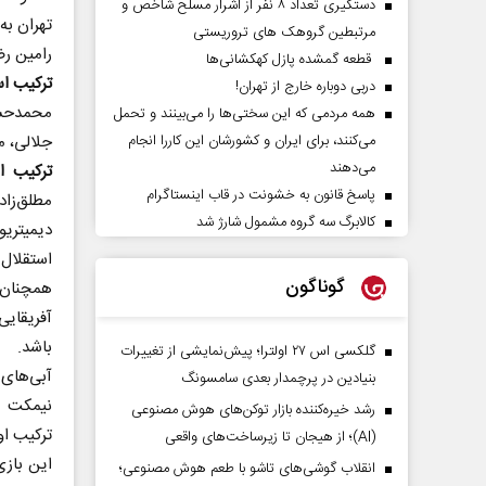
دستگیری تعداد ۸ نفر از اشرار مسلح شاخص و
تهران به
مرتبطین گروهک های تروریستی
رامین رضائیان در دقایق ۷۲ و 
قطعه گمشده پازل کهکشانی‌ها
ترکیب اس
دربی دوباره خارج از تهران!
محمدحسی
همه مردمی که این سختی‌ها را می‌بینند و تحمل
می‌کنند، برای ایران و کشورشان این کاررا انجام
جلالی، مهران احمد
می‌دهند
ترکیب ا
پاسخ قانون به خشونت در قاب اینستاگرام
کالابرگ سه گروه مشمول شارژ شد
دیمیتریو
استقلال
گوناگون
همچنان د
آفریقایی
باشد.
گلکسی اس ۲۷ اولترا؛ پیش‌نمایشی از تغییرات
آبی‌های 
بنیادین در پرچمدار بعدی سامسونگ
نیمکت ن
رشد خیره‌کننده بازار توکن‌های هوش مصنوعی
ترکیب اول
(AI)؛ از هیجان تا زیرساخت‌های واقعی
این بازی
انقلاب گوشی‌های تاشو‌ با طعم هوش مصنوعی؛