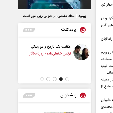
هار کرد
ببینید | اتحاد مقدس، از اصولی‌ترین امور است
آغاز کرد و در
هی کرنر
یادداشت
 رضائیان
 تاریخ و دو زندگی
چرایی عقب‌نشینی ترامپ؟
ندی روی
ی‌زاده - روزنامه‌نگار
 مسابقه
دکتر یدالله جوانی - تحلیلگر مسائل سیاسی
پشت توپ
اند.
ر دقیقه
مانع از
پیشخوان
ه داوران
د محمدی