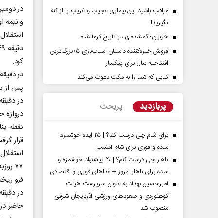
در دومین
مراقب باشید این بیماری عجیب و غریب را از کنه
و نیمه ا
نگیرید!
خاوران؛ گمشده‌ای در تاریخ کرمانشاه
فروش خیره‌کننده داستان اسباب‌بازی ۵؛ بزرگ‌ترین
کرد.
افتتاحیه سال برای پیکسار
کتابی که شما را به مکث دعوت می‌کند
پس از بر
‌پرده تهدیدات کوتاه‏‌مدت و
اربعین نماد مقاومت در برابر
‌های خلاف واقع آمریکا
استکبار‌
پربازدید
پربحث
دروازه ح
 - تحلیلگر مسائل سیاسی
رحمت‌الله نوروزی - عضو کمیسیون اجتماعی
نقطه پنا
مجلس
برای شام چی درست کنم؟ | ۲۵ ایده خوشمزه،
قرار گرف
ساده و فوری برای شام امشب
استقلال 
ناهار چی درست کنم؟ | ۲۰ پیشنهاد خوشمزه و
۷۷ رو
ساده برای ناهار امروز + غذاهای فوری و اقتصادی
فرو ریخت
امیرحسین بهداد به عنوان سرپرست هیئت
کوهنوردی و صعودهای ورزشی آذربایجان شرقی
حاضر در 
منصوب شد