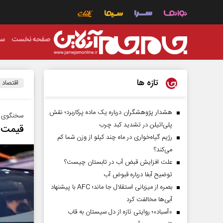
صفحه نخست
سی
تازه ها
اقتصاد
هشدار پژوهشگران درباره یک ماده پرکاربرد؛ نقش
سخنگوی ش
پلی‌اتیلن در تشدید کبد چرب
قیمت گ
رژیم گیاه‌خواری در ماه چند کیلو از وزن شما کم
می‌کند؟
علت افزایش قبض آب در تابستان چیست؟
توضیح آبفا درباره قبوض آب
بصره از میزبانی استقلال جا ماند؛ AFC با پیشنهاد
آبی‌ها مخالفت کرد
«آسباد»؛ روایتی تازه از دل سیستان به قاب