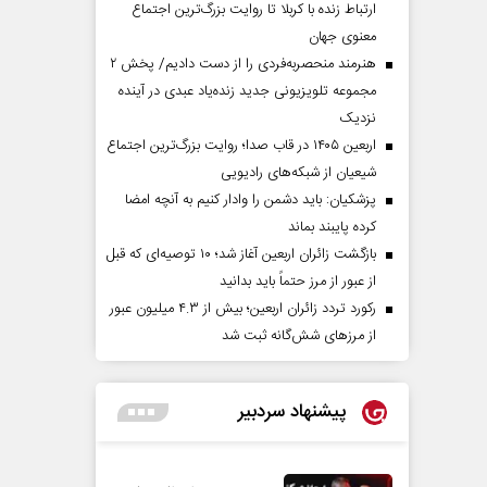
ارتباط زنده با کربلا تا روایت بزرگ‌ترین اجتماع
معنوی جهان
هنرمند منحصر‌به‌فردی را از دست دادیم/ پخش ۲
مجموعه تلویزیونی جدید زنده‌یاد عبدی در آینده
نزدیک
اربعین ۱۴۰۵ در قاب صدا؛ روایت بزرگ‌ترین اجتماع
شیعیان از شبکه‌های رادیویی
پزشکیان: باید دشمن را وادار کنیم به آنچه امضا
کرده پایبند بماند
بازگشت زائران اربعین آغاز شد؛ ۱۰ توصیه‌ای که قبل
از عبور از مرز حتماً باید بدانید
رکورد تردد زائران اربعین؛ بیش از ۴.۳ میلیون عبور
از مرزهای شش‌گانه ثبت شد
پیشنهاد سردبیر