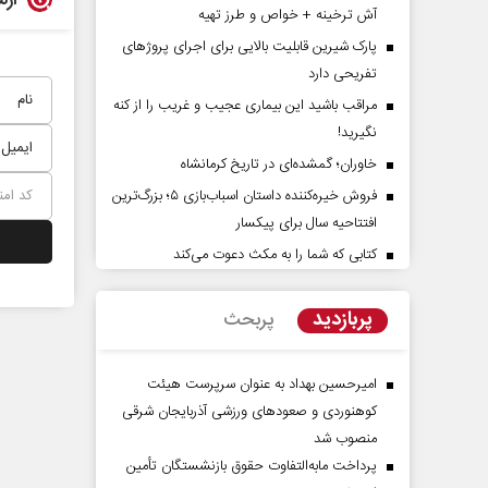
آش ترخینه + خواص و طرز تهیه
پارک شیرین قابلیت‌ بالایی برای اجرای پروژهای
تفریحی دارد
مراقب باشید این بیماری عجیب و غریب را از کنه
نگیرید!
خاوران؛ گمشده‌ای در تاریخ کرمانشاه
فروش خیره‌کننده داستان اسباب‌بازی ۵؛ بزرگ‌ترین
افتتاحیه سال برای پیکسار
راوی حقیقتِ آرامش‌ بخش
روز روایتگران حقیقت
کتابی که شما را به مکث دعوت می‌کند
دکتر حسین قرایی - مدیر کل رو
پربازدید
پربحث
رسانه ملی
امیرحسین بهداد به عنوان سرپرست هیئت
کوهنوردی و صعودهای ورزشی آذربایجان شرقی
منصوب شد
پرداخت مابه‌التفاوت حقوق بازنشستگان تأمین