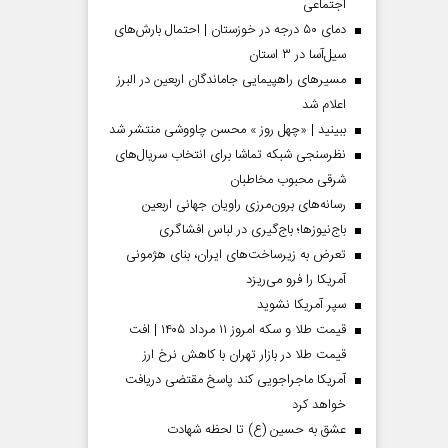
اجتماعی
دمای ۵۰ درجه در خوزستان | احتمال بارش‌های
سیل‌آسا در ۳ استان
مسیر‌های راهپیمایی جاماندگان اربعین در البرز
اعلام شد
ببینید | «چهل روز » محسن چاووشی منتشر شد
نظرسنجی شبکه تماشا برای انتخاب سریال‌های
شرقی محبوب مخاطبان
رسانه‌های برون‌مرزی راویان جهانی اربعین
باج‌نیوزها؛ باج‌گیری در لباس افشاگری
تعرض به زیرساخت‌های ایران، بنای هژمونی
 مردادماه
صفحات نخست‌روزنامه‌ها‌ی‌چهارشنبه‌۷‌مردادماه
صفحات 
آمریکا را فرو می‌ریزد
سپر آمریکا نشوید
قیمت طلا و سکه امروز ۱۱ مرداد ۱۴۰۵ | افت
قیمت طلا در بازار تهران با کاهش نرخ ارز
آمریکا ماجراجویی کند پاسخ مقتضی دریافت
خواهد کرد
عشق به حسین (ع) تا لحظه شهادت