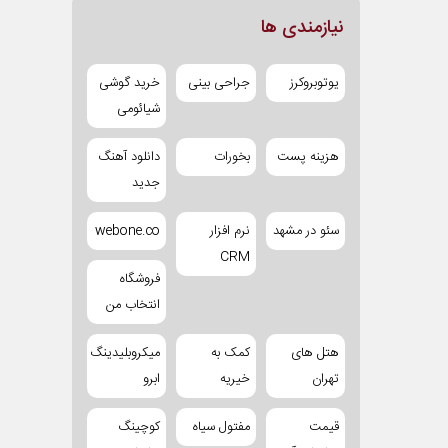
نیازمندی ها
یوتوبروکرز
جراحی بینی
خرید گوشی
شیائومی
هزینه پست
بخورات
دانلود آهنگ
جدید
سئو در مشهد
نرم افزار
webone.co
CRM
فروشگاه
انتخاب من
هتل های
کمک به
میکروبلیدینگ
تهران
خیریه
ابرو
قیمت
مفتول سیاه
کوچینگ