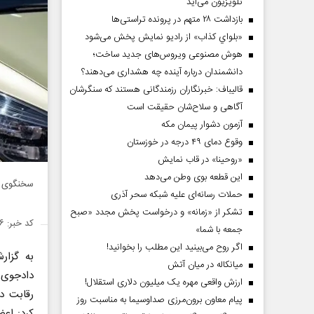
تلویزیون می‌آید
بازداشت ۲۸ متهم در پرونده تراستی‌ها
«بلواي کذاب» از رادیو نمایش پخش می‌شود
هوش مصنوعی ویروس‌های جدید ساخت؛
دانشمندان درباره آینده چه هشداری می‌دهند؟
قالیباف: خبرنگاران رزمندگانی هستند که سنگرشان
آگاهی و سلاح‌شان حقیقت است
آزمون دشوار پیمان مکه
وقوع دمای ۴۹ درجه در خوزستان
«روحینا» در قاب نمایش
این قطعه بوی وطن می‌دهد
سخنگوی شور
حملات رسانه‌ای علیه شبکه سحر آذری
تشکر از «زمانه» و درخواست پخش مجدد «صبح
کد خبر: ۱۴۵۶۹۱۶
جمعه با شما»
اگر روح می‌بینید این مطلب را بخوانید!
به گزا
میانکاله در میان آتش
دادجوی
ارزش واقعی مهره یک میلیون دلاری استقلال!
رقابت د
پیام معاون برون‌مرزی صداوسیما به مناسبت روز
کرد: اعض