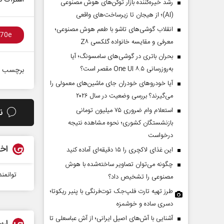
رشد خیره‌کننده بازار توکن‌های هوش مصنوعی
(AI)؛ از هیجان تا زیرساخت‌های واقعی
انقلاب گوشی‌های تاشو‌ با طعم هوش مصنوعی؛
معرفی و مقایسه خانواده گلکسی Z۸
بحران باتری در گوشی‌های سامسونگ؛ آیا
به‌روزرسانی One UI ۸.۵ مقصر است؟
برچسب ه
آیا خودروهای خودران جای ماشین‌های معمولی را
می‌گیرند؟ بررسی وضعیت در سال ۲۰۲۶
استعلام وام ضروری ۷۵ میلیون تومانی
ن
بازنشستگان کشوری؛ نحوه مشاهده نتیجه
درخواست
اخب
این غذای لاکچری را ۱۵ دقیقه‌ای آماده کنید
چگونه می‌توان تصاویر ساخته‌شده با هوش
توانمن
مصنوعی را تشخیص داد؟
طرز تهیه تارت فلپ‌جک توت‌فرنگی با پنیر ریکوتا؛
دسری ساده و خوشمزه
آشنایی با آش‌های اصیل ایرانی؛ از آش عباسعلی تا
ارس