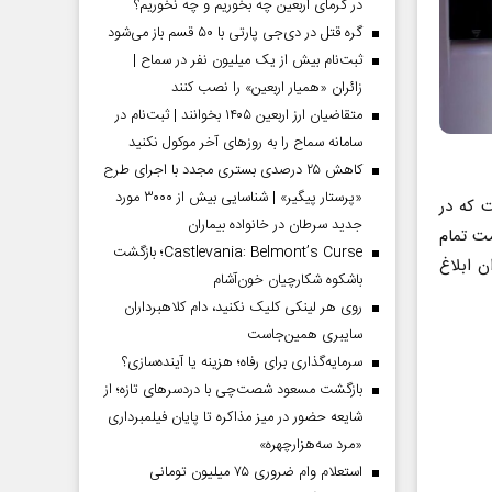
در گرمای اربعین چه بخوریم و چه نخوریم؟
گره قتل در دی‌جی پارتی با ۵۰ قسم باز می‌شود
ثبت‌نام بیش از یک میلیون نفر در سماح |
زائران «همیار اربعین» را نصب کنند
متقاضیان ارز اربعین ۱۴۰۵ بخوانند | ثبت‌نام در
سامانه سماح را به روز‌های آخر موکول نکنید
کاهش ۲۵ درصدی بستری مجدد با اجرای طرح
«پرستار پیگیر» | شناسایی بیش از ۳۰۰۰ مورد
است که در
جدید سرطان در خانواده بیماران
یمت تمام
Castlevania: Belmont’s Curse؛ بازگشت
 ابلاغ
باشکوه شکارچیان خون‌آشام
روی هر لینکی کلیک نکنید، دام کلاهبرداران
سایبری همین‌جاست
سرمایه‌گذاری برای رفاه؛ هزینه یا آینده‌سازی؟
بازگشت مسعود شصت‌چی با دردسر‌های تازه؛ از
شایعه حضور در میز مذاکره تا پایان فیلمبرداری
«مرد سه‌هزارچهره»
استعلام وام ضروری ۷۵ میلیون تومانی