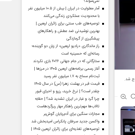
نمی‌شوند؟
آمار معلولیت در ایران | بیش از ۱۰.۵ میلیون نفر
با محدودیت عملکردی زندگی می‌کنند
توصیه‌های طب سنتی برای زائران اربعین |
بهترین نوشیدنی ضد عطش و راهکارهای
پیشگیری از گرمازدگی
راز ماندگاری «رادیو اربعین» از زبان دو گوینده؛
رسانه‌ای که حسینیه است
ستارگانی که در جام جهانی ۲۰۲۶ بازی نکردند
آغاز رسمی برنامه‌های اربعین ۱۴۰۵ در مرز‌ها |
ثبت‌نام سماح به ۱.۷ میلیون نفر رسید
قیمت قبر در بهشت زهرا (س) در سال ۱۴۰۵
چقدر است؟ | نرخ خرید، رزرو و احیای قبور
چرا گرد و غبار در ایران تشدید شد؟ | حقابه
تالاب‌ها مهم‌ترین راهکار مهار ریزگردهاست
مجازات سنگین برای آدم‌ربایان گوش‌بر
واکسن جدید سرطان پانکراس امیدبخش شد
توصیه‌های تغذیه‌ای برای زائران اربعین ۱۴۰۵ |