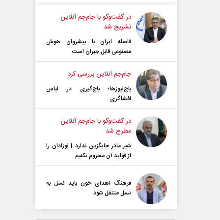
در گفت‌و‌گو با جام‌جم آنلاین
تشریح شد
فاصله ایران با پیشرو‌ان هوش
مصنوعی قابل جبران است
جام‌جم آنلاین بررسی کرد
باج‌نیوزها؛ باج‌گیری در لباس
افشاگری
در گفت‌و‌گو با جام‌جم آنلاین
مطرح شد
شیر مادر جایگزین ندارد | نوزادان را
از فواید آن محروم نکنیم
فرهنگ اهدای خون باید نسل به
نسل منتقل شود