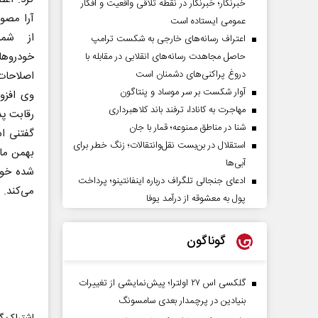
خبرنگار؛ خبرنگار در نقطه تلاقی واقعیت و افکار
آرا مصو
عمومی ایستاده است
از شمول
اعتراف رسانه‌های خارجی به شکست ترامپ
حاصل مجاهدت رسانه‌های انقلابی در مقابله با
دروغ پراکنی‌های دشمنان است
اصلاحات
آوار شکست بر سر موساد و پنتاگون
وی افزود
مهاجرت به کانادا، ترفند باند کلاهبرداری
رقابت پذ
شنا در مناطق ممنوعه؛ قمار با جان
استقلال در بن‌بست نقل‌وانتقالات؛ زنگ خطر برای
آبی‌ها
شده خود
ادعای جنجالی تلگراف درباره اینفانتینو؛ پرداخت
می‌کند.
پول به معشوقه از درآمد یوفا
گوناگون
گلکسی اس ۲۷ اولترا؛ پیش‌نمایشی از تغییرات
بنیادین در پرچمدار بعدی سامسونگ
اشتراک گذ