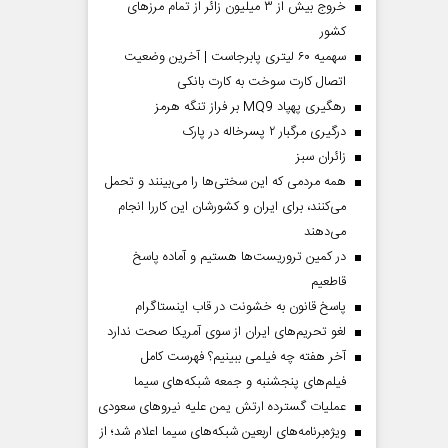
خروج بیش از ۳ میلیون زائر از تمام مرز‌های
کشور
سهمیه ۶۰ لیتری پابرجاست | آخرین وضعیت
اتصال کارت سوخت به کارت بانکی
رهگیری پهپاد MQ9 بر فراز تنگه هرمز
درگیری مرگبار ۲ پسرخاله در پارک
‌زائران سبز
همه مردمی که این سختی‌ها را می‌بینند و تحمل
می‌کنند، برای ایران و کشورشان این کاررا انجام
می‌دهند
در کمین تروریست‌ها هستیم و آماده پاسخ
قاطعیم
پاسخ قانون به خشونت در قاب اینستاگرام
لغو تحریم‌های ایران از سوی آمریکا صحت ندارد
آخر هفته چه فیلمی ببینیم؟ فهرست کامل
فیلم‌های پنجشنبه و جمعه شبکه‌های سیما
عملیات گسترده ارتش یمن علیه نیروهای سعودی
ویژه‌برنامه‌های اربعین شبکه‌های سیما اعلام شد؛ از