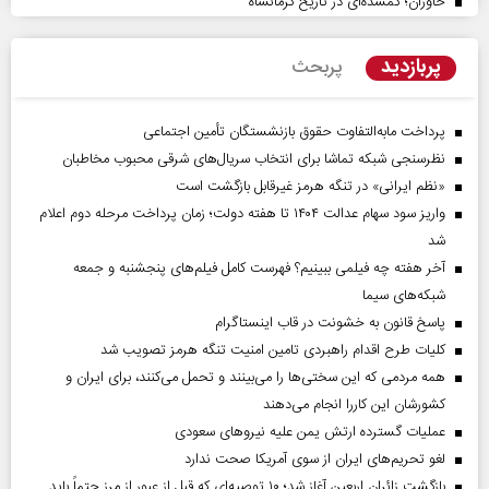
خاوران؛ گمشده‌ای در تاریخ کرمانشاه
پربازدید
پربحث
پرداخت مابه‌التفاوت حقوق بازنشستگان تأمین اجتماعی
نظرسنجی شبکه تماشا برای انتخاب سریال‌های شرقی محبوب مخاطبان
«نظم ایرانی» در تنگه هرمز غیرقابل بازگشت است
واریز سود سهام عدالت ۱۴۰۴ تا هفته دولت؛ زمان پرداخت مرحله دوم اعلام
شد
آخر هفته چه فیلمی ببینیم؟ فهرست کامل فیلم‌های پنجشنبه و جمعه
شبکه‌های سیما
پاسخ قانون به خشونت در قاب اینستاگرام
کلیات طرح اقدام راهبردی تامین امنیت تنگه هرمز تصویب شد
همه مردمی که این سختی‌ها را می‌بینند و تحمل می‌کنند، برای ایران و
کشورشان این کاررا انجام می‌دهند
عملیات گسترده ارتش یمن علیه نیروهای سعودی
لغو تحریم‌های ایران از سوی آمریکا صحت ندارد
بازگشت زائران اربعین آغاز شد؛ ۱۰ توصیه‌ای که قبل از عبور از مرز حتماً باید