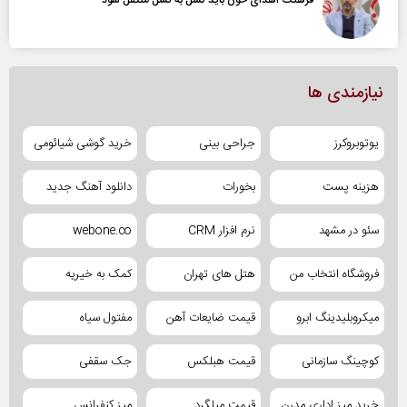
فرهنگ اهدای خون باید نسل به نسل منتقل شود
نیازمندی ها
یوتوبروکرز
جراحی بینی
خرید گوشی شیائومی
هزینه پست
بخورات
دانلود آهنگ جدید
سئو در مشهد
نرم افزار CRM
webone.co
فروشگاه انتخاب من
هتل های تهران
کمک به خیریه
میکروبلیدینگ ابرو
قیمت ضایعات آهن
مفتول سیاه
کوچینگ سازمانی
قیمت هبلکس
جک سقفی
خرید میز اداری مدرن
قیمت میلگرد
میز کنفرانس