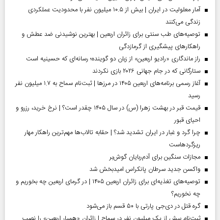
آمار معلولیت در ایران | بیش از ۱۰.۵ میلیون نفر با محدودیت عملکردی
زندگی می‌کنند
توصیه‌های طب سنتی برای زائران اربعین | بهترین نوشیدنی ضد عطش و
راهکارهای پیشگیری از گرمازدگی
راز ماندگاری «رادیو اربعین» از زبان دو گوینده؛ رسانه‌ای که حسینیه است
ستارگانی که در جام جهانی ۲۰۲۶ بازی نکردند
آغاز رسمی برنامه‌های اربعین ۱۴۰۵ در مرز‌ها | ثبت‌نام سماح به ۱.۷ میلیون نفر
رسید
قیمت قبر در بهشت زهرا (س) در سال ۱۴۰۵ چقدر است؟ | نرخ خرید، رزرو و
احیای قبور
چرا گرد و غبار در ایران تشدید شد؟ | حقابه تالاب‌ها مهم‌ترین راهکار مهار
ریزگردهاست
مجازات سنگین برای آدم‌ربایان گوش‌بر
واکسن جدید سرطان پانکراس امیدبخش شد
توصیه‌های تغذیه‌ای برای زائران اربعین ۱۴۰۵ | در گرمای اربعین چه بخوریم و
چه نخوریم؟
گره قتل در دی‌جی پارتی با ۵۰ قسم باز می‌شود
ثبت‌نام بیش از یک میلیون نفر در سماح | زائران «همیار اربعین» را نصب