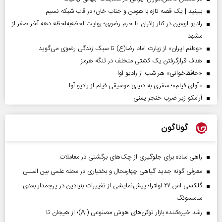
ببینید | یک قصه تازه با هومن و جناب‌ خان؛ در قاب شبکه نسیم
رادیو اربعین در کنار زائران تا حرم رضوی؛ روایت لحظه‌به‌لحظه دهه آخر صفر از
مشهد
«وطنم ایران» از زیارت امام رضا(ع) تا سبک زندگی رضوی می‌گوید
هدف قرارگرفتن یک کشتی متخلف در تنگه هرمز
«حافظ‌خوانی» هر شب از رادیو آوا
«آوای فیلم»؛ سفری به دنیای موسیقی فیلم از رادیو آوا
آرامکو زیر ضرب خنجر یمنی
گوناگون
راهی ساده برای جلوگیری از چک‌های برگشتی در معاملات
معرفی گونه جدید گیاهی چهارمحال و بختیاری در مجله علمی بین المللی
گلکسی اس ۲۷ اولترا؛ پیش‌نمایشی از تغییرات بنیادین در پرچمدار بعدی
سامسونگ
رشد خیره‌کننده بازار توکن‌های هوش مصنوعی (AI)؛ از هیجان تا