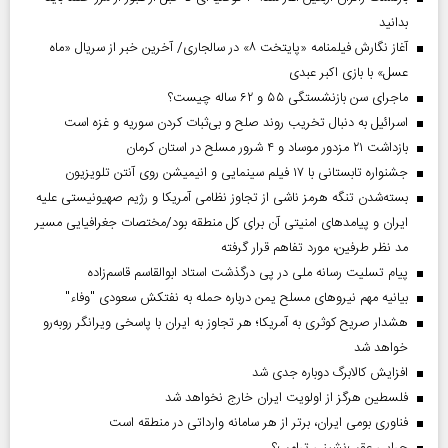
بدانید
آغاز نگارش فیلمنامه «پایتخت ۸» در سالجاری/ آخرین خبر از سریال «ماه
عسل» با بازی اکبر عبدی
ماجرای سن بازنشستگی ۵۵ و ۶۲ ساله چیست؟
اسرائیل به دنبال تخریب روند صلح و بی‌ثبات کردن سوریه و غزه است
بازداشت ۲۱ مزدور موساد و ۴ شرور مسلح در استان کرمان
جشنواره تابستانی با ۱۷ فیلم سینمایی و انیمیشن روی آنتن تلویزیون
بسته‌شدن تنگه هرمز ناشی از تجاوز نظامی آمریکا و رژیم صهیونیستی علیه
ایران و پیامد‌های امنیتی آن برای کل منطقه بود/مختصات جغرافیایی مسیر
مد نظر طرفین، مورد تفاهم قرار گرفته
پیام تسلیت رسانه ملی در پی درگذشت استاد ابوالقاسم قاسم‌زاده
بیانیه مهم نیروهای مسلح یمن درباره حمله به نفتکش سعودی "وفاء"
هشدار صریح کوثری به آمریکا؛ هر تجاوز به ایران با پاسخی ویرانگر روبه‌رو
خواهد شد
افزایش کالابرگ دوباره جدی شد
فلسطین هرگز از اولویت ایران خارج نخواهد شد
فناوری بومی ایران، برتر از هر سامانه وارداتی در منطقه است