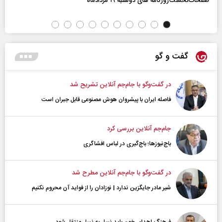
صفحات‌نخست‌روزنامه ها‌ی دوشنبه ۱۹ مردادماه
گفت و گو
در گفت‌و‌گو با جام‌جم آنلاین تشریح شد
فاصله ایران با پیشرو‌ان هوش مصنوعی قابل جبران است
جام‌جم آنلاین بررسی کرد
باج‌نیوزها؛ باج‌گیری در لباس افشاگری
در گفت‌و‌گو با جام‌جم آنلاین مطرح شد
شیر مادر جایگزین ندارد | نوزادان را از فواید آن محروم نکنیم