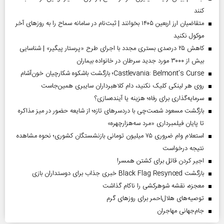
کنند
متقاضیان ارز اربعین ۱۴۰۵ بخوانند | ثبت‌نام در سامانه سماح را به روز‌های آخر
موکول نکنید
کاهش ۲۵ درصدی بستری مجدد با اجرای طرح «پرستار پیگیر» | شناسایی
بیش از ۳۰۰۰ مورد جدید سرطان در خانواده بیماران
Castlevania: Belmont’s Curse؛ بازگشت باشکوه شکارچیان خون‌آشام
روی هر لینکی کلیک نکنید، دام کلاهبرداران سایبری همین‌جاست
سرمایه‌گذاری برای رفاه؛ هزینه یا آینده‌سازی؟
بازگشت مسعود شصت‌چی با دردسر‌های تازه؛ از شایعه حضور در میز مذاکره
تا پایان فیلمبرداری «مرد سه‌هزارچهره»
استعلام وام ضروری ۷۵ میلیون تومانی بازنشستگان کشوری؛ نحوه مشاهده
نتیجه درخواست
اجیر کردن قاتل برای کشتن همسر!
بازگشت Black Flag Resynced خبری جذاب برای دوستداران بازی
معجزه، نقشه شوهرکشی را ناکام گذاشت
توصیه‌های هلال‌احمر برای روز‌های گرم
جام‌جهانی مهاجران