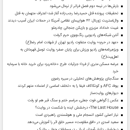
بارش‌ها در نیمه دوم فصل فراتر از نرمال می‌شود
تحقیقات پرونده قتل حمیدرضا رجب‌زاده آغاز شد؛ اعتراف متهمان به قتل
وال‌استریت ژورنال: ۴۲ هواپیمای نظامی آمریکا در حملات ایران آسیب دیدند
غیبت خداداد عزیزی و بازیکن جنجالی چادرملو
آنتن شبکه‌های رادیویی رنگ‌وبوی حرم گرفت
«عهد در حرم»؛ روایت متفاوت رادیو تهران از شهادت امام رضا(ع)
ویژه‌برنامه‌های رادیو ورزش برای پایان صفر؛ روایت توسل قهرمانان به
اهل‌بیت(ع)
عرضه مسکن متری از فردا؛ جزئیات طرح «خانه‌ریز» برای خرید خانه با سرمایه
خرد
سنگ‌بنای پژوهش‌های تحلیلی در سیره رضوی
یوفا، AFC و کونکاکاف فیفا را به «تخلف اساسی از اعتماد» متهم کردند
دیوارهای روایت‌ساز
عکس | گواهی فوت جعلی، مراسم ختم و سنگ قبر هم لو رفت
The Last House؛ درخشش ایده یا شکست در روایت؟
نیاز اصلی کشور، انسجام ملی و هوشمندی راهبردی است
سعید اسدی در «افق مقاومت» مسیر خلق اثر را آموزش می‌دهد
درخشش دانش‌آموزان ایرانی در مسابقات جهانی رباتیک