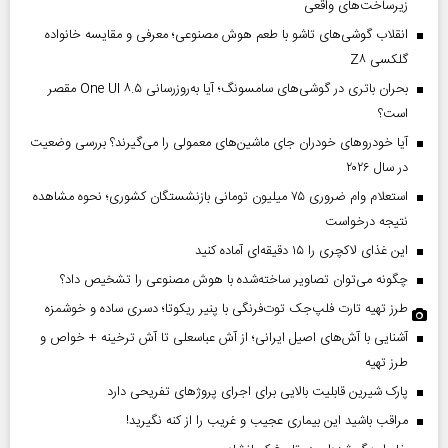
زیرساخت‌های واقعی
انقلاب گوشی‌های تاشو‌ با طعم هوش مصنوعی؛ معرفی و مقایسه خانواده
گلکسی Z۸
بحران باتری در گوشی‌های سامسونگ؛ آیا به‌روزرسانی One UI ۸.۵ مقصر
است؟
آیا خودروهای خودران جای ماشین‌های معمولی را می‌گیرند؟ بررسی وضعیت
در سال ۲۰۲۶
استعلام وام ضروری ۷۵ میلیون تومانی بازنشستگان کشوری؛ نحوه مشاهده
نتیجه درخواست
این غذای لاکچری را ۱۵ دقیقه‌ای آماده کنید
چگونه می‌توان تصاویر ساخته‌شده با هوش مصنوعی را تشخیص داد؟
طرز تهیه تارت فلپ‌جک توت‌فرنگی با پنیر ریکوتا؛ دسری ساده و خوشمزه
آشنایی با آش‌های اصیل ایرانی؛ از آش عباسعلی تا آش ترخینه + خواص و
طرز تهیه
پارک شیرین قابلیت‌ بالایی برای اجرای پروژهای تفریحی دارد
مراقب باشید این بیماری عجیب و غریب را از کنه نگیرید!