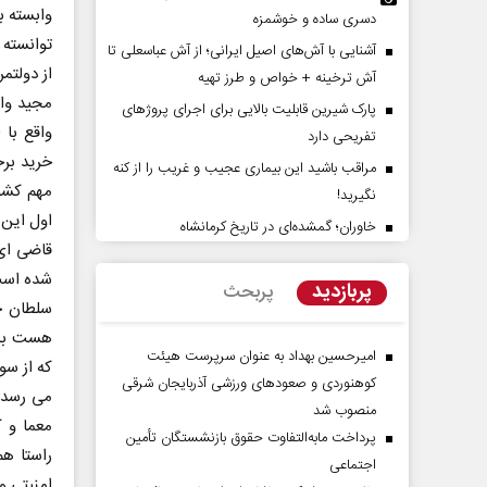
وابسته ب
دسری ساده و خوشمزه
توانسته 
آشنایی با آش‌های اصیل ایرانی؛ از آش عباسعلی تا
از دولتم
آش ترخینه + خواص و طرز تهیه
مجید واش
پارک شیرین قابلیت‌ بالایی برای اجرای پروژهای
واقع با 
تفریحی دارد
خرید برخ
مراقب باشید این بیماری عجیب و غریب را از کنه
مهم کشو
نگیرید!
اول این
خاوران؛ گمشده‌ای در تاریخ کرمانشاه
پیامبر اکرم(ص)؛ ده ویژگی و چهار
نقش جنگ آمریکا و ایران 
قاضی ای 
وظیفه مؤمنان
موازنه قدرت در خاورمیانه
شده است 
پربازدید
پربحث
لام دکتر ناصر رفیعی - پژوهشگر
داوود منظور - رئیس سابق سازمان ب
سلطان خ
هنگی
بودجه کشور
هست بدنب
امیرحسین بهداد به عنوان سرپرست هیئت
که از سو
کوهنوردی و صعودهای ورزشی آذربایجان شرقی
می رسد 
منصوب شد
معما و 
پرداخت مابه‌التفاوت حقوق بازنشستگان تأمین
راستا ه
اجتماعی
امنیتی و