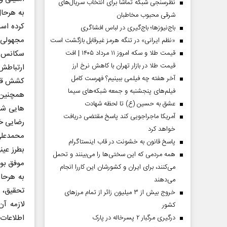
نظرسنجی شبکه تماشا برای انتخاب سریال‌های
به هرحال
شرقی محبوب مخاطبان
کرده اس
باج‌نیوزها؛ باج‌گیری در لباس افشاگری
مجهولی ب
«نظم ایرانی» در تنگه هرمز غیرقابل بازگشت است
قیمت طلا و سکه امروز ۱۱ مرداد ۱۴۰۵ | افت
سکانس ه
قیمت طلا در بازار تهران با کاهش نرخ ارز
ارتباطش 
آخر هفته چه فیلمی ببینیم؟ فهرست کامل
کشش قصه
فیلم‌های پنجشنبه و جمعه شبکه‌های سیما
همچنین 
عشق به حسین (ع) تا لحظه شهادت
هایی شاه
آمریکا ماجراجویی کند پاسخ مقتضی دریافت
رضایی خت
خواهد کرد
دماه
صفحات نخست‌روزنامه ها‌ی پنجشنبه‌۸ مردادماه
صفحات 
محمدعلی 
پاسخ قانون به خشونت در قاب اینستاگرام
بطرز عین
همه مردمی که این سختی‌ها را می‌بینند و تحمل
موفق بو
می‌کنند، برای ایران و کشورشان این کاررا انجام
به هرحا
می‌دهند
تحقیق، م
خروج بیش از ۳ میلیون زائر از تمام مرز‌های
لازمه آ
کشور
اطلاعات 
درگیری مرگبار ۲ پسرخاله در پارک