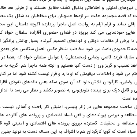
 نیروهای امنیتی و اطلاعاتی بدنبال کشف حقایق هستند و از طرفی هم طا
ت که قصه مجموعه هفت سر اژدها همچنان برای مخاطبان به شکل یک معم
اقی بماند و آرام آرام به روایت اصل ماجرا بپردازد،؛ اگرچه داستان این مج
ایی خودنمایی می کند بویژه در فضای حضوری آقازاده سلطان خواه که 
با برخی از مقامات دولتی و نهادهای تصمیم گیرنده بسیار چالش برانگیز 
 تا حدودی باعث می شود مخاطب منتظر عکس العمل سکانس های بعدی 
مقابله فرزند قاضی رضایی (محمدعلی) با عوامل سلطان خواه که بعضا در
د تعقیب و گریز وی از دست آنها هستیم و البته همه ماجرا هم اگرچه به 
م می شود و اطلاعات ذیقیمتی که او دارد و قرار نیست کشته شود اما در کنار
نخست‌روزنامه‌ها‌ی‌چهارشنبه‌۷‌مردادماه
صفحات نخست روزنامه ها‌ی‌سه‌شنبه ۶ مردادم
رضایی، کارگردان تلاش دارد که آن سوی سکه یعنی باندهای نفوذی آقازاد
ی و قابل درک برای بیننده تلویزیونی به تصویر بکشد و بنظر می رسد تا انداز
ده است.
ل ساخت مجموعه هایی در ژانر پلیسی، امنیتی کار راحت و آسانی نیست و ن
طالعه و بررسی پرونده‌های واقعی فساد اقتصادی و پرونده های آقازاده ها 
ن مطالعه و تحقیقات گسترده برروی پرونده های اقتصادی و امنیتی قوه قض
سپاه است که گویا کارگردان هم با اشراف به این مساله دست به تولید چنین