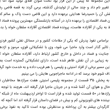
این مجموعه که پیش از این قرار بود تحت عنوان طلاق تولید شود اما 
تغییر نام داد و چند سالی از تولیدش گذشته، برمی گردد به قصه قاضی ر
نقش آن را حمیدرضا هدایتی برعهده دارد و این قاضی دست پاک و سالم که 
 فساد اقتصادی را برعهده دارد در آستانه بازنشستگی مهمترین پرونده فساد 
 به یکی از آقازاده هاست، پرونده فساد اقتصادی آقازاده سلطان خواه را 
 براساس نفوذ پدرش که یکی از مقامات کشور و در مسائل نفتی کشور فردی
 تاثیر گذار است وارد ماجرا می شود، وی با تشکیلاتی قوی، مرموز و اژدها
جنایت و فساد در داخل و خارج کشور ارتباط دارد، آقازاده سلطان خواه 
 به زیبایی در آن نقش ظاهر شده است، دارای تشکیلاتی گسترده است بط
ین مسیر برخی از افراد امنیتی و پلیسی را هم فریب داده و به خدمت خود گر
داف شوم خود برسد که در ادامه ماجراجویی هایش را می بینیم.
با توجه به پخش ۳۵ قسمت از مجموعه پلیسی امنیتی هفت سراژدها مخاطبان 
 حال و هوای آن آشنا شده و در جریان ماجرا قرار گرفته اند، هرچند با توجه ب
بیننده های تلویزیونی کم و بیش در فضای داستان قرار گرفته اند اما آنچه که 
ارگردان بیشتر به آن پرداخته و مدنظرش بوده است تاکید به نفوذ برخی ا