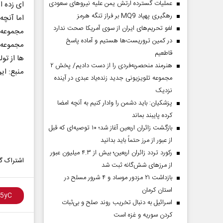
عملیات گسترده ارتش یمن علیه نیروهای سعودی
ای زده 
رهگیری پهپاد MQ9 بر فراز تنگه هرمز
اما آنچه
لغو تحریم‌های ایران از سوی آمریکا صحت ندارد
مجموعه 
در کمین تروریست‌ها هستیم و آماده پاسخ
مجموعه ه
قاطعیم
ها از تو
هنرمند منحصر‌به‌فردی را از دست دادیم/ پخش ۲
منبع: ایر
مجموعه تلویزیونی جدید زنده‌یاد عبدی در آینده
نزدیک
پزشکیان: باید دشمن را وادار کنیم به آنچه امضا
کرده پایبند بماند
بازگشت زائران اربعین آغاز شد؛ ۱۰ توصیه‌ای که قبل
از عبور از مرز حتماً باید بدانید
رکورد تردد زائران اربعین؛ بیش از ۴.۳ میلیون عبور
اشتراک گذ
از مرزهای شش‌گانه ثبت شد
بازداشت ۲۱ مزدور موساد و ۴ شرور مسلح در
استان کرمان
اسرائیل به دنبال تخریب روند صلح و بی‌ثبات
کردن سوریه و غزه است