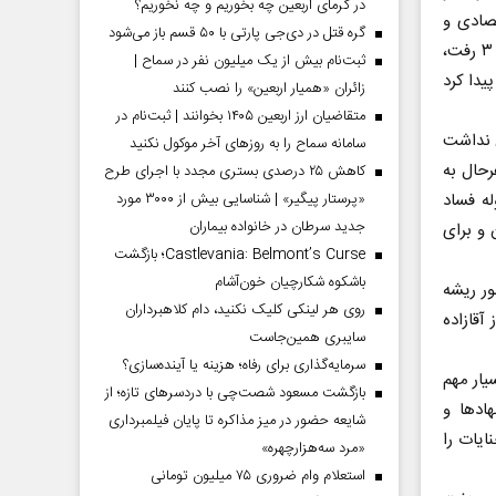
در گرمای اربعین چه بخوریم و چه نخوریم؟
صادی و
گره قتل در دی‌جی پارتی با ۵۰ قسم باز می‌شود
آقازاده ها هستیم که از ابتدای سال نو و در ایام ماه مبارک رمضان برروی آنتن شبکه ۳ رفت،
ثبت‌نام بیش از یک میلیون نفر در سماح |
 از سال ۱۳۹۸ آغاز کرد و تا سال ۱۴۰۱ ادامه پیدا کرد
زائران «همیار اربعین» را نصب کنند
متقاضیان ارز اربعین ۱۴۰۵ بخوانند | ثبت‌نام در
 نداشت
سامانه سماح را به روز‌های آخر موکول نکنید
رحال به
کاهش ۲۵ درصدی بستری مجدد با اجرای طرح
«پرستار پیگیر» | شناسایی بیش از ۳۰۰۰ مورد
ه فساد
جدید سرطان در خانواده بیماران
امنیتی نوروز ۱۴۰۳ از تلویزیون و برای
Castlevania: Belmont’s Curse؛ بازگشت
باشکوه شکارچیان خون‌آشام
ور ریشه
روی هر لینکی کلیک نکنید، دام کلاهبرداران
آقازاده
سایبری همین‌جاست
سرمایه‌گذاری برای رفاه؛ هزینه یا آینده‌سازی؟
یار مهم
بازگشت مسعود شصت‌چی با دردسر‌های تازه؛ از
ادها و
شایعه حضور در میز مذاکره تا پایان فیلمبرداری
ایات را
«مرد سه‌هزارچهره»
استعلام وام ضروری ۷۵ میلیون تومانی