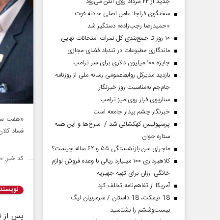
جدید از ۲۴ مرداد روی آنتن می‌رود
سخنگوی فراجا: عامل اصلی حادثه فوت
«حمیدرضا رجب‌زاده» دستگیر شد
۱۰ روز تا جمع‌بندی کل نمرات امتحانات نهایی
ماندگاری مطبوعات در تندباد فضای مجازی
جایزه ۱۰۰ میلیون دلاری برای سر ترامپ
بازدید مدیرکل روابط‌عمومی رسانه ملی از روزنامه
جام‌جم به‌مناسبت روز خبرنگار
سناریوی فرار روی میز ترامپ
خبرنگار چشم بیدار جامعه است
«هفت سر 
پرسپولیس کهکشانی شد / سرخ‌ها و این همه
فساد کلان
ستاره جوان
ماجرای سن بازنشستگی ۵۵ و ۶۲ ساله چیست؟
کد خبر: ۱۴۵۲۹۲۰
کلاهبرداری ۱۰۰ میلیارد ریالی با وعده فروش لوازم
خانگی ارزان برای تهیه جهیزیه
آمریکا از تفاهم‌نامه تخلف کرد
نویسند
18 نیمکت، 18 داستان / سرمربیان لیگ
بیست‌وششم را بشناسید
پس از تو