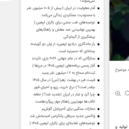
نمی‌شوند؟
آمار معلولیت در ایران | بیش از ۱۰.۵ میلیون نفر
با محدودیت عملکردی زندگی می‌کنند
توصیه‌های طب سنتی برای زائران اربعین |
بهترین نوشیدنی ضد عطش و راهکارهای
پیشگیری از گرمازدگی
راز ماندگاری «رادیو اربعین» از زبان دو گوینده؛
رسانه‌ای که حسینیه است
ستارگانی که در جام جهانی ۲۰۲۶ بازی نکردند
آغاز رسمی برنامه‌های اربعین ۱۴۰۵ در مرز‌ها |
ه موضوع
ثبت‌نام سماح به ۱.۷ میلیون نفر رسید
قیمت قبر در بهشت زهرا (س) در سال ۱۴۰۵
چقدر است؟ | نرخ خرید، رزرو و احیای قبور
چرا گرد و غبار در ایران تشدید شد؟ | حقابه
تالاب‌ها مهم‌ترین راهکار مهار ریزگردهاست
مجازات سنگین برای آدم‌ربایان گوش‌بر
واکسن جدید سرطان پانکراس امیدبخش شد
توصیه‌های تغذیه‌ای برای زائران اربعین ۱۴۰۵ |
تولید و