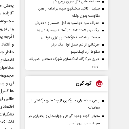
محاکمه عامل قتل جوان رزمی کار
پخش مجم
ببینید | تاکید سخنگوی سپاه بر ادامه راهبرد
مقاومت بدون وقفه
اعتراف مرد خونسرد به قتل همسر و دخترش
و از نور
لیگ برتر ۱۴۰۵-۱۴۰۶ در آستانه ورود به دروازه
اگرچه پ
بیست و ششم / بازگشت پرانرژی فوتبال
و انتقاد
جزئیاتی از نیم فصل اول لیگ برتر
سقوط آزاد اینفانتینو
خاطر جذ
حریق در کارگاه فندک‌سازی شهرک صنعتی نصیرآباد
تهران
مخاطبان
مجموعه ا
گوناگون
ای و بنی
ها کنترل
طالبی ای
راهی ساده برای جلوگیری از چک‌های برگشتی در
اقتصادی
معاملات
تشکیلات 
معرفی گونه جدید گیاهی چهارمحال و بختیاری در
افشا کند
مجله علمی بین المللی