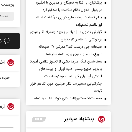
پزشکیان: با اتکا به نخبگان و مدیران با انگیزه
برچسب ه
می‌توان تحول نظام سلامت را محقق کرد
مفسدا
پیام تسلیت رسانه ملی در پی درگذشت استاد
ابوالقاسم قاسم‌زاده
گزارش تصویری | مراسم یادبود زنده‌یاد اکبر عبدی
برادرکشی به خاطر کار نکردن
ن
صبحانه چی درست کنم؟ معرفی ۳۰ صبحانه
سریع، سالم و مقوی برای همه سلیقه‌ها
بسته‌شدن تنگه هرمز ناشی از تجاوز نظامی آمریکا
اخب
و رژیم صهیونیستی علیه ایران و پیامد‌های
امنیتی آن برای کل منطقه بود/مختصات
خرده‌ 
جغرافیایی مسیر مد نظر طرفین، مورد تفاهم قرار
گرفته
صفحات‌نخست‌روزنامه ها‌ی دوشنبه‌۱۲ مردادماه
ارس
پیشنهاد سردبیر