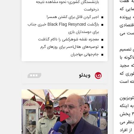
به هفت
بازنشستگان کشوری؛ نحوه مشاهده نتیجه
ضایی که
درخواست
پرونده
اجیر کردن قاتل برای کشتن همسر!
بازگشت Black Flag Resynced خبری جذاب
اقتصادی
برای دوستداران بازی
بدست می
معجزه، نقشه شوهرکشی را ناکام گذاشت
توصیه‌های هلال‌احمر برای روز‌های گرم
 تصمیم
جام‌جهانی مهاجران
گونه با
که مجید
وری که
ویدئو
فته است
تلویزیون
ه اینکه
هفت سراژدها در ۵۰ قسمت تولید شده و قرار است تا اواخر اردیبهشت ماه از شبکه ۳ پخش
بنظر می
ز افراد