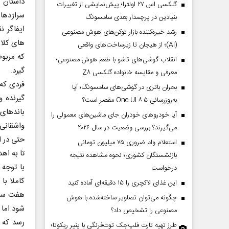
داستان 
گلکسی اس ۲۷ اولترا؛ پیش‌نمایشی از تغییرات
سراژدها 
بنیادین در پرچمدار بعدی سامسونگ
ایفاگر 
رشد خیره‌کننده بازار توکن‌های هوش مصنوعی
های کلان
(AI)؛ از هیجان تا زیرساخت‌های واقعی
که مربوط
انقلاب گوشی‌های تاشو‌ با طعم هوش مصنوعی؛
گیرد.
معرفی و مقایسه خانواده گلکسی Z۸
فردی که
بحران باتری در گوشی‌های سامسونگ؛ آیا
گیرنده و
به‌روزرسانی One UI ۸.۵ مقصر است؟
باندهای 
آیا خودروهای خودران جای ماشین‌های معمولی را
واشقانی
می‌گیرند؟ بررسی وضعیت در سال ۲۰۲۶
حتی در ا
استعلام وام ضروری ۷۵ میلیون تومانی
تا به اه
بازنشستگان کشوری؛ نحوه مشاهده نتیجه
درخواست
کاملا با
این غذای لاکچری را ۱۵ دقیقه‌ای آماده کنید
چگونه می‌توان تصاویر ساخته‌شده با هوش
شود اما 
مصنوعی را تشخیص داد؟
رسد که ک
طرز تهیه تارت فلپ‌جک توت‌فرنگی با پنیر ریکوتا؛