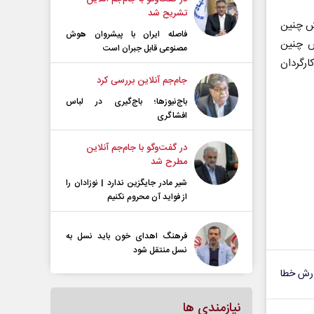
تشریح شد
خش چنین
فاصله ایران با پیشرو‌ان هوش
ش چنین
مصنوعی قابل جبران است
ارگردان
جام‌جم آنلاین بررسی کرد
باج‌نیوزها؛ باج‌گیری در لباس
افشاگری
در گفت‌و‌گو با جام‌جم آنلاین
مطرح شد
شیر مادر جایگزین ندارد | نوزادان را
از فواید آن محروم نکنیم
فرهنگ اهدای خون باید نسل به
نسل منتقل شود
رش خطا
نیازمندی ها