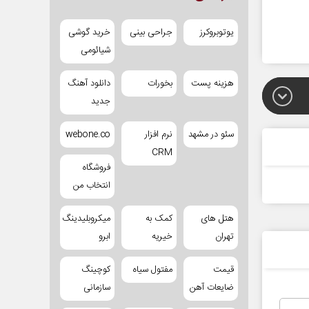
یوتوبروکرز
جراحی بینی
خرید گوشی
شیائومی
هزینه پست
بخورات
دانلود آهنگ
جدید
سئو در مشهد
نرم افزار
webone.co
CRM
فروشگاه
انتخاب من
هتل های
کمک به
میکروبلیدینگ
تهران
خیریه
ابرو
قیمت
مفتول سیاه
کوچینگ
ضایعات آهن
سازمانی