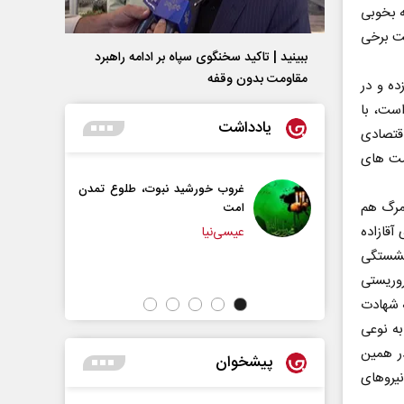
ه بخوبی
نت برخی
ببینید | تاکید سخنگوی سپاه بر ادامه راهبرد
مقاومت بدون وقفه
ده و در
است، با
یادداشت
اقتصادی
مت های
وب خورشید نبوت، طلوع تمدن
سازمان ملل بی‌بدیل نیست
 مرگ هم
ت
محمدحسن زورق
آقازاده
سی‌نیا
نشستگی
روریستی
ه شهادت
ه نوعی
ر همین
پیشخوان
یروهای