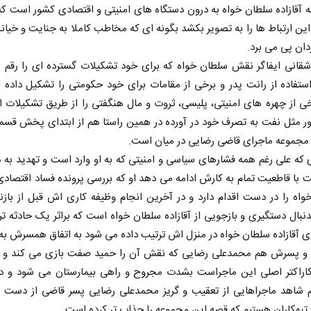
ه آقازاده سلطان خواه به درون دستگاه های امنیتی و اقتصادی کشور است ک
این ارتباط ها را به تصویر بکشد بگونه ای که مخاطب کاملا به جنایت و خیا
ردان پی می برد.
قانی ایفاگر نقش سلطان خواه که برای خود تشکیلات گسترده ای را رقم ز
استفاده از رانت پدر و برخی از مقامات برای خود حکومتی را تشکیل داده 
ی از چهره های امنیتی، پلیسی، ثروت و مال هنگفتی را از طریق تشکیلات 
ر مثل نفت به تصرف خود در آورده در همین راستا هم از ابتدای پخش قس
 مجموعه ماجرای قاضی رضایی در میان است.
بر تغییر
هویت ایرانی _ اسلامی در مکتب
غر
که علی رغم همه فشارهای سیاسی و امنیتی که به او وارد است و تهدید به
امام شهید
ام
با قاطعیت تمام به کارش ادامه می دهد او که بررسی پرونده فساد اقتصادی 
عی
رنامه و
حجت‌الاسلام دکتر حمید احمدی - نویسنده و
واه را در دست اقدام دارد و در آخرین انجام وظیفه کاری اش قبل از باز
پژوهشگر
ال دستگیری و بازجویی از آقازاده سلطان خواه است که براثر یک حادثه ت
ی آقازاده سلطان خواه در منزل اش ترتیب داده می شود به اتفاق همسرش ب
و پسرش هم محمدعلی رضایی که نقش آن را حمید صفت بازی می کند و ب
کاراکتر اصلی این ماجراست بشدت مجروح و راهی بیمارستان می شود و د
م شاهد ماجراهایی از تعقیب و گریز محمدعلی رضایی پسر قاضی از دست ن
 تبهکاران هستیم که قصه این مجموعه را جذاب تر کرده است.