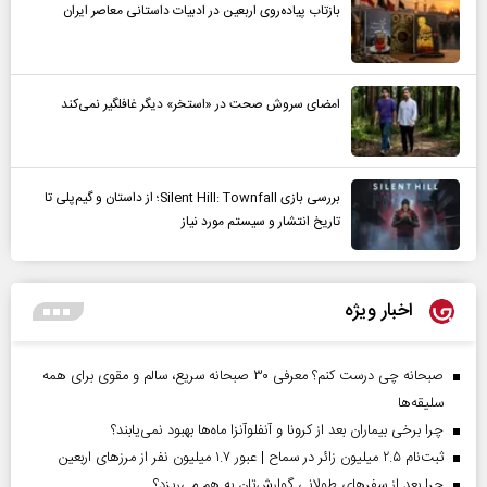
بازتاب پیاده‌روی اربعین در ادبیات داستانی معاصر ایران
امضای سروش صحت در «استخر» دیگر غافلگیر نمی‌کند
بررسی بازی Silent Hill: Townfall؛ از داستان و گیم‌پلی تا
تاریخ انتشار و سیستم مورد نیاز
اخبار ویژه
صبحانه چی درست کنم؟ معرفی ۳۰ صبحانه سریع، سالم و مقوی برای همه
سلیقه‌ها
چرا برخی بیماران بعد از کرونا و آنفلوآنزا ماه‌ها بهبود نمی‌یابند؟
ثبت‌نام ۲.۵ میلیون زائر در سماح | عبور ۱.۷ میلیون نفر از مرز‌های اربعین
چرا بعد از سفرهای طولانی گوارش‌تان به هم می‌ریزد؟