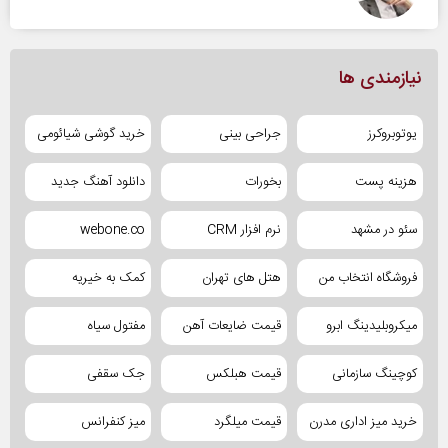
نیازمندی ها
یوتوبروکرز
جراحی بینی
خرید گوشی شیائومی
هزینه پست
بخورات
دانلود آهنگ جدید
سئو در مشهد
نرم افزار CRM
webone.co
فروشگاه انتخاب من
هتل های تهران
کمک به خیریه
میکروبلیدینگ ابرو
قیمت ضایعات آهن
مفتول سیاه
کوچینگ سازمانی
قیمت هبلکس
جک سقفی
خرید میز اداری مدرن
قیمت میلگرد
میز کنفرانس