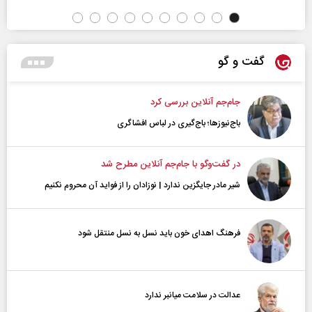
گفت و گو
جام‌جم آنلاین بررسی کرد
باج‌نیوزها؛ باج‌گیری در لباس افشاگری
در گفت‌و‌گو با جام‌جم آنلاین مطرح شد
شیر مادر جایگزین ندارد | نوزادان را از فواید آن محروم نکنیم
فرهنگ اهدای خون باید نسل به نسل منتقل شود
عدالت در سلامت میانبر ندارد