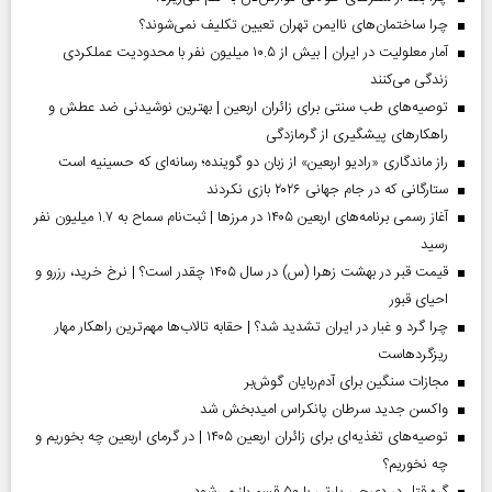
چرا ساختمان‌های ناایمن تهران تعیین تکلیف نمی‌شوند؟
آمار معلولیت در ایران | بیش از ۱۰.۵ میلیون نفر با محدودیت عملکردی
زندگی می‌کنند
توصیه‌های طب سنتی برای زائران اربعین | بهترین نوشیدنی ضد عطش و
راهکارهای پیشگیری از گرمازدگی
راز ماندگاری «رادیو اربعین» از زبان دو گوینده؛ رسانه‌ای که حسینیه است
ستارگانی که در جام جهانی ۲۰۲۶ بازی نکردند
آغاز رسمی برنامه‌های اربعین ۱۴۰۵ در مرز‌ها | ثبت‌نام سماح به ۱.۷ میلیون نفر
رسید
قیمت قبر در بهشت زهرا (س) در سال ۱۴۰۵ چقدر است؟ | نرخ خرید، رزرو و
احیای قبور
چرا گرد و غبار در ایران تشدید شد؟ | حقابه تالاب‌ها مهم‌ترین راهکار مهار
ریزگردهاست
مجازات سنگین برای آدم‌ربایان گوش‌بر
واکسن جدید سرطان پانکراس امیدبخش شد
توصیه‌های تغذیه‌ای برای زائران اربعین ۱۴۰۵ | در گرمای اربعین چه بخوریم و
چه نخوریم؟
گره قتل در دی‌جی پارتی با ۵۰ قسم باز می‌شود