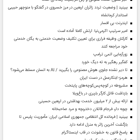
ببینید | وضعیت تردد زائران اربعین در مرز خسروی در گفتگو با منوچهر حبیبی
استاندار کرمانشاه
اینترنت بی افسار
امیر سرتیپ اکرمی‌نیا: ارتش کاملا آماده است
کارکنان وظیفه فراری برای تعیین تکلیف وضعیت خدمتی به یگان خدمتی
خود مراجعه کنند
زورآزمایی اتمی ترامپ
کفگیر رهگیر به ته دیگ خورد
تا دیر نشده جلوی هوش مصنوعی را بگیرید / AI به انسان مسلط می‌شود؟
هرمز؛ ابتکارعمل در دست ایران
مشروطه در کوچه‌پس‌کوچه‌های پایتخت
بازداشت قاتل کارگر باربری در باغ‌ویلا
ارائه بیش از ۲ میلیون خدمت بهداشتی در اربعین حسینی
چوبه دار، فرجام قاتلان دختربچه و مرد صاحبخانه
ببینید | فرمانده کل انتظامی جمهوری اسلامی ایران­: مأموریت پلیس تا
بازگشت آخرین زائر به منزل ادامه دارد
پاسخ قانون به خشونت در قاب اینستاگرام