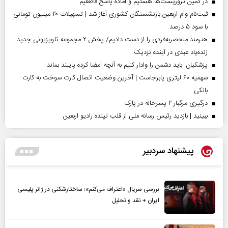
در کمین تروریست‌ها هستیم و آماده پاسخ قاطعیم
ثبت‌نام وام اربعین بازنشستگان کشوری آغاز شد | تسهیلات ۲۰ میلیون تومانی
با سود ۵ درصد
هنرمند منحصر‌به‌فردی را از دست دادیم/ پخش ۲ مجموعه تلویزیونی جدید
زنده‌یاد عبدی در آینده نزدیک
پزشکیان: باید دشمن را وادار کنیم به آنچه امضا کرده پایبند بماند
سهمیه ۶۰ لیتری پابرجاست | آخرین وضعیت اتصال کارت سوخت به کارت
بانکی
درگیری مرگبار ۲ پسرخاله در پارک
ببینید | بازدید رئیس رسانه ملی از قلب تپنده رادیو اربعین
پیشنهاد سردبیر
بررسی سریال «اعتراف می‌کنم»؛ ساختارشکنی در ژانر پلیسی
ایران + نقد و تحلیل