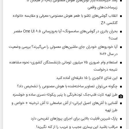
رشد خیره‌کننده بازار توکن‌های هوش مصنوعی (AI)؛ از هیجان تا
زیرساخت‌های واقعی
انقلاب گوشی‌های تاشو‌ با طعم هوش مصنوعی؛ معرفی و مقایسه خانواده
گلکسی Z۸
بحران باتری در گوشی‌های سامسونگ؛ آیا به‌روزرسانی One UI ۸.۵ مقصر
است؟
آیا خودروهای خودران جای ماشین‌های معمولی را می‌گیرند؟ بررسی وضعیت
در سال ۲۰۲۶
استعلام وام ضروری ۷۵ میلیون تومانی بازنشستگان کشوری؛ نحوه مشاهده
نتیجه درخواست
این غذای لاکچری را ۱۵ دقیقه‌ای آماده کنید
چگونه می‌توان تصاویر ساخته‌شده با هوش مصنوعی را تشخیص داد؟
طرز تهیه تارت فلپ‌جک توت‌فرنگی با پنیر ریکوتا؛ دسری ساده و خوشمزه
آشنایی با آش‌های اصیل ایرانی؛ از آش عباسعلی تا آش ترخینه + خواص و
طرز تهیه
پارک شیرین قابلیت‌ بالایی برای اجرای پروژهای تفریحی دارد
مراقب باشید این بیماری عجیب و غریب را از کنه نگیرید!