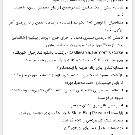
ثبت‌نام بیش از یک میلیون نفر در سماح | زائران «همیار اربعین» را نصب
کنند
متقاضیان ارز اربعین ۱۴۰۵ بخوانند | ثبت‌نام در سامانه سماح را به روز‌های آخر
موکول نکنید
کاهش ۲۵ درصدی بستری مجدد با اجرای طرح «پرستار پیگیر» | شناسایی
بیش از ۳۰۰۰ مورد جدید سرطان در خانواده بیماران
Castlevania: Belmont’s Curse؛ بازگشت باشکوه شکارچیان خون‌آشام
روی هر لینکی کلیک نکنید، دام کلاهبرداران سایبری همین‌جاست
سرمایه‌گذاری برای رفاه؛ هزینه یا آینده‌سازی؟
بازگشت مسعود شصت‌چی با دردسر‌های تازه؛ از شایعه حضور در میز مذاکره
تا پایان فیلمبرداری «مرد سه‌هزارچهره»
استعلام وام ضروری ۷۵ میلیون تومانی بازنشستگان کشوری؛ نحوه مشاهده
نتیجه درخواست
اجیر کردن قاتل برای کشتن همسر!
بازگشت Black Flag Resynced خبری جذاب برای دوستداران بازی
معجزه، نقشه شوهرکشی را ناکام گذاشت
توصیه‌های هلال‌احمر برای روز‌های گرم