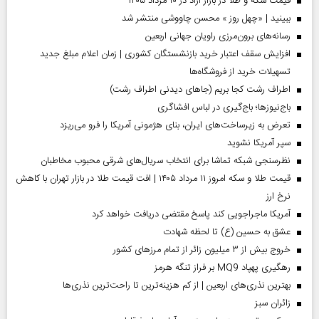
قیمت سکه و طلا در بازار آزاد در ۱۰ مرداد ۱۴۰۵
ببینید | «چهل روز » محسن چاووشی منتشر شد
رسانه‌های برون‌مرزی راویان جهانی اربعین
افزایش سقف اعتبار خرید بازنشستگان کشوری | زمان اعلام مبلغ جدید
تسهیلات خرید از فروشگاه‌ها
اطراف رشت کجا بریم (جاهای دیدنی اطراف رشت)
باج‌نیوزها؛ باج‌گیری در لباس افشاگری
تعرض به زیرساخت‌های ایران، بنای هژمونی آمریکا را فرو می‌ریزد
سپر آمریکا نشوید
نظرسنجی شبکه تماشا برای انتخاب سریال‌های شرقی محبوب مخاطبان
قیمت طلا و سکه امروز ۱۱ مرداد ۱۴۰۵ | افت قیمت طلا در بازار تهران با کاهش
نرخ ارز
آمریکا ماجراجویی کند پاسخ مقتضی دریافت خواهد کرد
عشق به حسین (ع) تا لحظه شهادت
خروج بیش از ۳ میلیون زائر از تمام مرز‌های کشور
رهگیری پهپاد MQ9 بر فراز تنگه هرمز
بهترین نذری‌های اربعین | از کم هزینه‌ترین تا راحت‌ترین نذری‌ها
‌زائران سبز