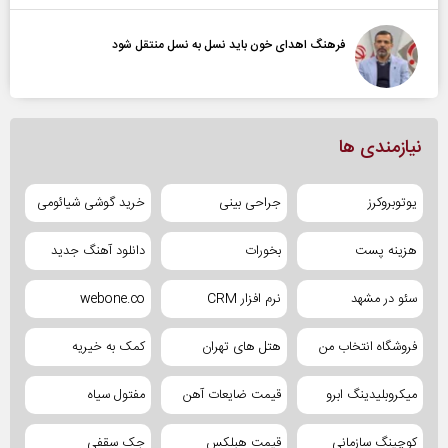
فرهنگ اهدای خون باید نسل به نسل منتقل شود
نیازمندی ها
یوتوبروکرز
جراحی بینی
خرید گوشی شیائومی
هزینه پست
بخورات
دانلود آهنگ جدید
سئو در مشهد
نرم افزار CRM
webone.co
فروشگاه انتخاب من
هتل های تهران
کمک به خیریه
میکروبلیدینگ ابرو
قیمت ضایعات آهن
مفتول سیاه
کوچینگ سازمانی
قیمت هبلکس
جک سقفی