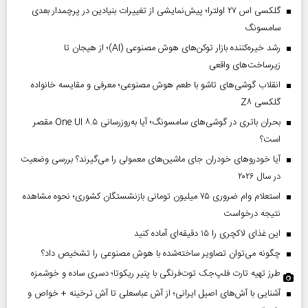
گلکسی اس ۲۷ اولترا؛ پیش‌نمایشی از تغییرات بنیادین در پرچمدار بعدی
سامسونگ
رشد خیره‌کننده بازار توکن‌های هوش مصنوعی (AI)؛ از هیجان تا
زیرساخت‌های واقعی
انقلاب گوشی‌های تاشو‌ با طعم هوش مصنوعی؛ معرفی و مقایسه خانواده
گلکسی Z۸
بحران باتری در گوشی‌های سامسونگ؛ آیا به‌روزرسانی One UI ۸.۵ مقصر
است؟
آیا خودروهای خودران جای ماشین‌های معمولی را می‌گیرند؟ بررسی وضعیت
در سال ۲۰۲۶
استعلام وام ضروری ۷۵ میلیون تومانی بازنشستگان کشوری؛ نحوه مشاهده
نتیجه درخواست
این غذای لاکچری را ۱۵ دقیقه‌ای آماده کنید
چگونه می‌توان تصاویر ساخته‌شده با هوش مصنوعی را تشخیص داد؟
طرز تهیه تارت فلپ‌جک توت‌فرنگی با پنیر ریکوتا؛ دسری ساده و خوشمزه
آشنایی با آش‌های اصیل ایرانی؛ از آش عباسعلی تا آش ترخینه + خواص و