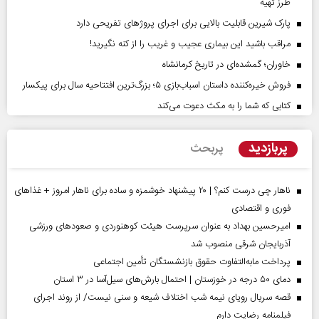
طرز تهیه
پارک شیرین قابلیت‌ بالایی برای اجرای پروژهای تفریحی دارد
مراقب باشید این بیماری عجیب و غریب را از کنه نگیرید!
خاوران؛ گمشده‌ای در تاریخ کرمانشاه
فروش خیره‌کننده داستان اسباب‌بازی ۵؛ بزرگ‌ترین افتتاحیه سال برای پیکسار
کتابی که شما را به مکث دعوت می‌کند
پربازدید
پربحث
ناهار چی درست کنم؟ | ۲۰ پیشنهاد خوشمزه و ساده برای ناهار امروز + غذاهای
فوری و اقتصادی
امیرحسین بهداد به عنوان سرپرست هیئت کوهنوردی و صعودهای ورزشی
آذربایجان شرقی منصوب شد
پرداخت مابه‌التفاوت حقوق بازنشستگان تأمین اجتماعی
دمای ۵۰ درجه در خوزستان | احتمال بارش‌های سیل‌آسا در ۳ استان
قصه سریال رویای نیمه شب اختلاف شیعه و سنی نیست/ از روند اجرای
فیلمنامه رضایت دارم