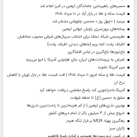
مسیر‌های راهپیمایی جاماندگان اربعین در البرز اعلام شد
قیمت سکه و طلا در بازار آزاد در ۱۰ مرداد ۱۴۰۵
ببینید | «چهل روز » محسن چاووشی منتشر شد
رسانه‌های برون‌مرزی راویان جهانی اربعین
نظرسنجی شبکه تماشا برای انتخاب سریال‌های شرقی محبوب مخاطبان
اطراف رشت کجا بریم (جاهای دیدنی اطراف رشت)
باج‌نیوزها؛ باج‌گیری در لباس افشاگری
تعرض به زیرساخت‌های ایران، بنای هژمونی آمریکا را فرو می‌ریزد
سپر آمریکا نشوید
قیمت طلا و سکه امروز ۱۱ مرداد ۱۴۰۵ | افت قیمت طلا در بازار تهران با کاهش
نرخ ارز
آمریکا ماجراجویی کند پاسخ مقتضی دریافت خواهد کرد
عشق به حسین (ع) تا لحظه شهادت
بهترین نذری‌های اربعین | از کم هزینه‌ترین تا راحت‌ترین نذری‌ها
خروج بیش از ۳ میلیون زائر از تمام مرز‌های کشور
رهگیری پهپاد MQ9 بر فراز تنگه هرمز
‌زائران سبز
در کمین تروریست‌ها هستیم و آماده پاسخ قاطعیم