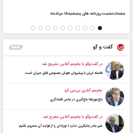
صفحات‌نخست‌روزنامه ها‌ی پنجشنبه‌۱۵ مردادماه
گفت و گو
در گفت‌و‌گو با جام‌جم آنلاین تشریح شد
فاصله ایران با پیشرو‌ان هوش مصنوعی قابل جبران است
جام‌جم آنلاین بررسی کرد
باج‌نیوزها؛ باج‌گیری در لباس افشاگری
در گفت‌و‌گو با جام‌جم آنلاین مطرح شد
شیر مادر جایگزین ندارد | نوزادان را از فواید آن محروم نکنیم