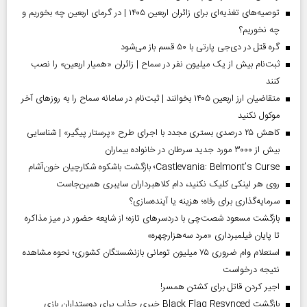
توصیه‌های تغذیه‌ای برای زائران اربعین ۱۴۰۵ | در گرمای اربعین چه بخوریم و
چه نخوریم؟
گره قتل در دی‌جی پارتی با ۵۰ قسم باز می‌شود
ثبت‌نام بیش از یک میلیون نفر در سماح | زائران «همیار اربعین» را نصب
کنند
متقاضیان ارز اربعین ۱۴۰۵ بخوانند | ثبت‌نام در سامانه سماح را به روز‌های آخر
موکول نکنید
کاهش ۲۵ درصدی بستری مجدد با اجرای طرح «پرستار پیگیر» | شناسایی
بیش از ۳۰۰۰ مورد جدید سرطان در خانواده بیماران
Castlevania: Belmont’s Curse؛ بازگشت باشکوه شکارچیان خون‌آشام
روی هر لینکی کلیک نکنید، دام کلاهبرداران سایبری همین‌جاست
سرمایه‌گذاری برای رفاه؛ هزینه یا آینده‌سازی؟
بازگشت مسعود شصت‌چی با دردسر‌های تازه؛ از شایعه حضور در میز مذاکره
تا پایان فیلمبرداری «مرد سه‌هزارچهره»
استعلام وام ضروری ۷۵ میلیون تومانی بازنشستگان کشوری؛ نحوه مشاهده
نتیجه درخواست
اجیر کردن قاتل برای کشتن همسر!
بازگشت Black Flag Resynced خبری جذاب برای دوستداران بازی