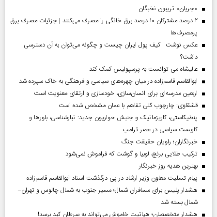
«جریان» تریبون نخبگان
۲ درصد مشترکان ۱۰ درصد برق خانگی را مصرف می‌کنند | جزئیات مصرف برق
پرمصرف‌ها
عکس نوشت | کیف پول ایران چیست و چگونه می‌توان به آن دسترسی
داشت؟
عالیشاه می توانست به پرسپولیس کمک کند
ابوالقاسم قاسم‌زاده در میان چهره‌های سیاسی و فرهنگی به خاک سپرده شد
اربعین مدرسه‌ای برای انسان‌سازی، خودسازی و ارتقای معنویت است
قشقاوی: چارچوب کلی تفاهم با عمان مشخص شده است
پنطیکاستی، کاریزماتیک و جنبش حواریون جدید: تبارشناسی، باور‌ها و
کاربست سیاسی در عصر ترامپ
خبرنگاران؛ راویان حقیقت جنگ
ترکیب طلایی برنج، لوبیا و گوشت که فراموش نمی‌شود
بهترین هدیه روز خبرنگار
پیام تسلیت معاون وزیر ارشاد در پی درگذشت استاد ابوالقاسم قاسم‌زاده
هشدار پلیس برای مسافران شمال؛ مسیر جنوب به شمال چالوس و تهران–
شمال بسته شد
هشدار متخصصان؛ هپاتیت خاموش می‌تواند به سرطان کبد برسد!