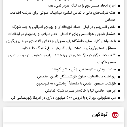
اجازه ایجاد مسیر دوم را در تنگه هرمز نمی‌دهیم
هک شرکت‌های مالی با تماس تلفنی؛ فیشینگ صوتی برای سرقت اطلاعات
حساس
نقض آتش‌بس در لبنان؛ حمله توپخانه‌ای و پهپادی اسرائیل به چند شهرک
هشدار نارنجی هواشناسی برای ۴ استان؛ خطر سیلاب و رعدوبرق در ارتفاعات
با همراهی کارشناسان، دانشگاهیان، مدیران و فعالان اقتصادی در حال پیگیری
مسائل هستیم/پیگیری دولت برای افزایش مبلغ کالابرگ ادامه دارد
۳ تصادف مرگبار در بزرگراه‌های تهران؛ هشدار پلیس درباره بی‌توجهی و تغییر
مسیر ناگهانی
ببینید | وقتی ستاره‌ها قبل از گل جشن گرفتند!
پرداخت مابه‌التفاوت حقوق بازنشستگان تأمین اجتماعی
بازگشت مسعود اطیابی با «نسخهٔ آزمایشی» به تلویزیون
ابراهیم حاتمی کیا با خاکستر سبز در شبکه نمایش
مرد عنکبوتی: روز تازه با فروش ۵۰۰ میلیون دلاری در آمریکا رکوردشکنی کرد
گوناگون