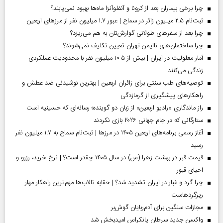
چرا برخی بیماران بعد از کرونا و آنفلوآنزا ماه‌ها بهبود نمی‌یابند؟
ثبت‌نام ۲.۵ میلیون زائر در سماح | عبور ۱.۷ میلیون نفر از مرز‌های اربعین
چرا بعد از سفرهای طولانی گوارش‌تان به هم می‌ریزد؟
چرا ساختمان‌های ناایمن تهران تعیین تکلیف نمی‌شوند؟
آمار معلولیت در ایران | بیش از ۱۰.۵ میلیون نفر با محدودیت عملکردی
زندگی می‌کنند
توصیه‌های طب سنتی برای زائران اربعین | بهترین نوشیدنی ضد عطش و
راهکارهای پیشگیری از گرمازدگی
راز ماندگاری «رادیو اربعین» از زبان دو گوینده؛ رسانه‌ای که حسینیه است
ستارگانی که در جام جهانی ۲۰۲۶ بازی نکردند
آغاز رسمی برنامه‌های اربعین ۱۴۰۵ در مرز‌ها | ثبت‌نام سماح به ۱.۷ میلیون نفر
رسید
قیمت قبر در بهشت زهرا (س) در سال ۱۴۰۵ چقدر است؟ | نرخ خرید، رزرو و
احیای قبور
چرا گرد و غبار در ایران تشدید شد؟ | حقابه تالاب‌ها مهم‌ترین راهکار مهار
ریزگردهاست
مجازات سنگین برای آدم‌ربایان گوش‌بر
واکسن جدید سرطان پانکراس امیدبخش شد