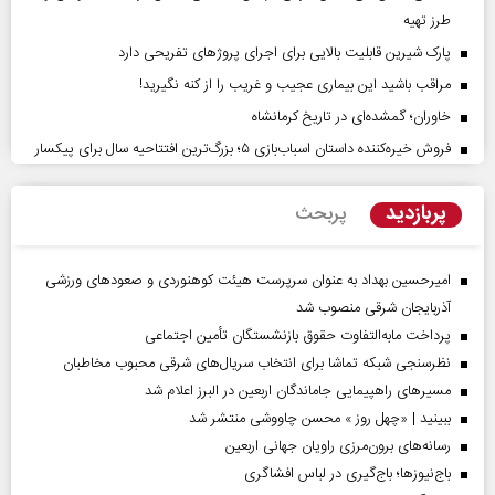
طرز تهیه
پارک شیرین قابلیت‌ بالایی برای اجرای پروژهای تفریحی دارد
مراقب باشید این بیماری عجیب و غریب را از کنه نگیرید!
خاوران؛ گمشده‌ای در تاریخ کرمانشاه
فروش خیره‌کننده داستان اسباب‌بازی ۵؛ بزرگ‌ترین افتتاحیه سال برای پیکسار
پربازدید
پربحث
امیرحسین بهداد به عنوان سرپرست هیئت کوهنوردی و صعودهای ورزشی
آذربایجان شرقی منصوب شد
پرداخت مابه‌التفاوت حقوق بازنشستگان تأمین اجتماعی
نظرسنجی شبکه تماشا برای انتخاب سریال‌های شرقی محبوب مخاطبان
مسیر‌های راهپیمایی جاماندگان اربعین در البرز اعلام شد
ببینید | «چهل روز » محسن چاووشی منتشر شد
رسانه‌های برون‌مرزی راویان جهانی اربعین
باج‌نیوزها؛ باج‌گیری در لباس افشاگری