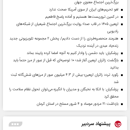
بزرگ‌ترین اجتماع معنوی جهان
لغو تحریم‌های ایران از سوی آمریکا صحت ندارد
در کمین تروریست‌ها هستیم و آماده پاسخ قاطعیم
اربعین ۱۴۰۵ در قاب صدا؛ روایت بزرگ‌ترین اجتماع شیعیان از شبکه‌های
رادیویی
هنرمند منحصر‌به‌فردی را از دست دادیم/ پخش ۲ مجموعه تلویزیونی جدید
زنده‌یاد عبدی در آینده نزدیک
پزشکیان: باید دشمن را وادار کنیم به آنچه امضا کرده پایبند بماند
بازگشت زائران اربعین آغاز شد؛ ۱۰ توصیه‌ای که قبل از عبور از مرز حتماً باید
بدانید
رکورد تردد زائران اربعین؛ بیش از ۴.۳ میلیون عبور از مرزهای شش‌گانه ثبت
شد
پزشکیان: با اتکا به نخبگان و مدیران با انگیزه می‌توان تحول نظام سلامت را
محقق کرد
بازداشت ۲۱ مزدور موساد و ۴ شرور مسلح در استان کرمان
پیشنهاد سردبیر