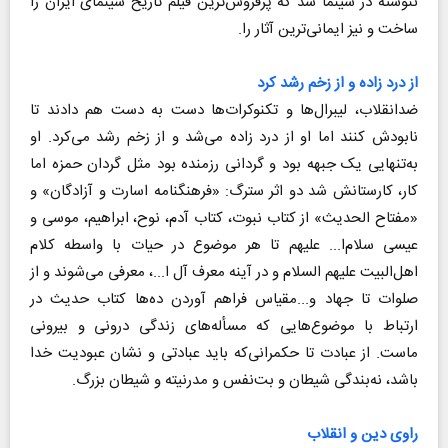
ننوشته در سینما شد که پرفروش‌ترین فیلم تاریخ سینمای ایران را
ساخت و نیز ایمانی‌ترین آثار را.
از درد زاده و از زخم رشد کرد
ضد‌انقلاب، لیبرال‌ها و تکنوکرات‌ها دست به دست هم دادند تا
نابودش کنند اما او از درد زاده می‌شد و از زخم رشد می‌کرد. او
به‌تنهایی یک جبهه بود و گردانی رزمنده بود مثل گردان حمزه اما
کار، کارستانش شد دو اثر سترگ: «فرهنگنامه اسارت و آزادگان» و
«مفتاح الحدیث» از کتاب نبوت، کتاب آدم، نوح، ابراهیم، موسی و
عیسی سلام‌ا... علیهم تا هر موضوع در حیات با واسطه کلام
اهل‌البیت علیهم السلام و در آینه معرف آل ا...، معرفی می‌شوند و از
صلوات تا جهاد و...مقیاس فراهم آوردن ده‌ها کتاب حدیث در
ارتباط با موضوع‌هایی که مسأله‌های زندگی درونی و بیرونی
ماست. از عبادت تا حکمرانی‌که باید عبادتی و نشان عبودیت خدا
باشد، نه‌بندگی شیطان و بت‌نفس و مدرنیته و شیطان بزرگ.
راوی دین و انقلاب