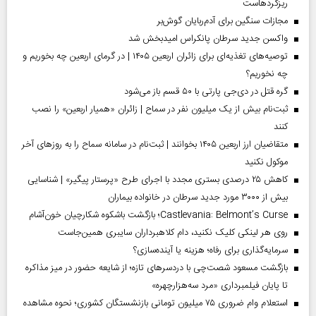
ریزگردهاست
مجازات سنگین برای آدم‌ربایان گوش‌بر
واکسن جدید سرطان پانکراس امیدبخش شد
توصیه‌های تغذیه‌ای برای زائران اربعین ۱۴۰۵ | در گرمای اربعین چه بخوریم و
چه نخوریم؟
گره قتل در دی‌جی پارتی با ۵۰ قسم باز می‌شود
ثبت‌نام بیش از یک میلیون نفر در سماح | زائران «همیار اربعین» را نصب
کنند
متقاضیان ارز اربعین ۱۴۰۵ بخوانند | ثبت‌نام در سامانه سماح را به روز‌های آخر
موکول نکنید
کاهش ۲۵ درصدی بستری مجدد با اجرای طرح «پرستار پیگیر» | شناسایی
بیش از ۳۰۰۰ مورد جدید سرطان در خانواده بیماران
Castlevania: Belmont’s Curse؛ بازگشت باشکوه شکارچیان خون‌آشام
روی هر لینکی کلیک نکنید، دام کلاهبرداران سایبری همین‌جاست
سرمایه‌گذاری برای رفاه؛ هزینه یا آینده‌سازی؟
بازگشت مسعود شصت‌چی با دردسر‌های تازه؛ از شایعه حضور در میز مذاکره
تا پایان فیلمبرداری «مرد سه‌هزارچهره»
استعلام وام ضروری ۷۵ میلیون تومانی بازنشستگان کشوری؛ نحوه مشاهده