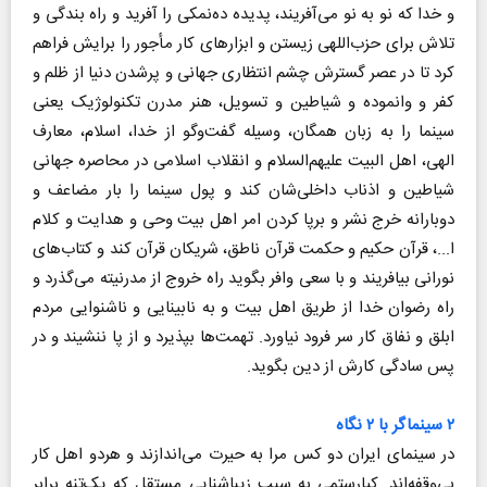
و خدا که نو به نو می‌آفریند، پدیده ده‌نمکی را آفرید و راه بندگی و
تلاش برای حزب‌اللهی زیستن و ابزارهای کار مأجور را برایش فراهم
کرد تا در عصر گسترش چشم انتظاری جهانی و پرشدن دنیا از ظلم و
کفر و وانموده و شیاطین و تسویل، هنر مدرن تکنولوژیک یعنی
سینما را به زبان همگان، وسیله گفت‌وگو از خدا، اسلام، معارف
الهی، اهل البیت علیهم‌السلام و انقلاب اسلامی در محاصره جهانی
شیاطین و اذناب داخلی‌شان کند و پول سینما را بار مضاعف و
دوبارانه خرج نشر و برپا کردن امر اهل بیت وحی و هدایت و کلام
ا...، قرآن حکیم و حکمت قرآن ناطق، شریکان قرآن کند و کتاب‌های
نورانی بیافریند و با سعی وافر بگوید راه خروج از مدرنیته می‌گذرد و
راه رضوان خدا از طریق اهل بیت و به نابینایی و ناشنوایی مردم
ابلق و نفاق کار سر فرود نیاورد. تهمت‌ها بپذیرد و از پا ننشیند و در
پس سادگی کارش از دین بگوید.
۲ سینماگر با ۲ نگاه
در سینمای ایران دو کس مرا به حیرت می‌اندازند و هردو اهل کار
بی‌وقفه‌اند. کیارستمی به سبب زیباشنایی مستقل که یک‌تنه برابر