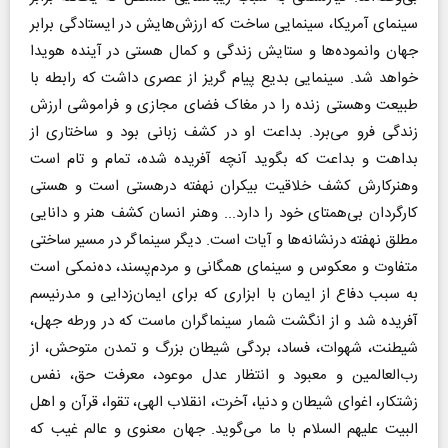
سینمای آمریکا، سینمایی ساخت که ارزش‌هایش در ایستادگی برابر
جهان وانموده‌ها و ستایش زندگی و کمال هستی در آینده هویدا
خواهد شد. سینمایی بدیع پیام گریز از عصری داشت که رابطه با
طبیعت وهستی زنده را در مغاک فضای مجازی و فراموشی ارزش
زندگی فرو می‌برد. بداعت او در کشف زبانی بود و ساختاری از
بداهت و بداعت که بگوید آنچه آفریده شده، تمام و تام است
وهنرکارش کشف خلاقیت بیکران نهفته درهستی است و هستی
کارگردان بی‌همتای خود را دارد... وهنر انسان کشف هنر و دانایی
مطلق نهفته درنشانه‌ها و آیات است. دیگر سینماگر در مسیر ساختی
متفاوت و معکوس و سینمای همگانی و مردم‌پسند، ده‌نمکی است
به سبب دفاع از ایمان با ابزاری که برای ایمان‌زدایی و مدرنیسم
آفریده شد و از انگشت شمار سینماگران ماست که در ورطه جهل،
شیطنت، شهوات، فساد، بردگی شیطان بزرگ و تمدن متوحش، از
رب‌العالمین و معبود و انتظار عدل موعود، معرفت حق، نفس
زشتکار، اغوای شیطان و دنیا، آخرت، انقلاب الهی، تقوا، قرآن و اهل
البیت علیهم السلام با ما می‌گوید. جهان معنوی و عالم غیب که