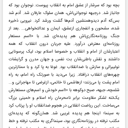
بچه بود که سرشار از عشق امام به انقلاب پیوست. نوجوان بود که
جانباز شد. درجبهه نوجوانی‌اش، همان سلوک عارفان شد. آدم شد
بس‌که آدم دیدوهمنشین آدم‌ها گشت ورشد کرد. نیرویی ذخیره
شده، مشحون و انفجاری ازعشق، ایمان و عدالتخواهی...‌ .بعد از
جنگ روزنامه‌نگاری‌اش هم پدیده‌ای شد. با ۱۰اسم مستعار
روزنامه‌ای معترض درآورد. علیه جریان درون انقلاب که همه
اعتبارشان از امام و انقلاب و خصوصا اسلام بود، لیک پرسونایی
داشتند و نقش باطنی‌شان بت نفس و جهان مدرن و گرایشات
نولیبرالی و سازش با ضد‌انقلاب بود. غوغا به پا کرد و با ممتازترین
چهره‌های انقلاب در‌افتاد. زیرا می‌دید با صورتک راه امام، به راه
امام پشت پا می‌زنند؛ ازهاشمی تا خاتمی، ازغرضی تا مهاجرانی و...
شلمچه، جبهه، صبح دوکوهه با ۱۰اسم خودش و اسم‌های مستعارش
یک‌تنه لشکر مقاومت برابر نامحرمان راه اسلام و خمینی بزرگ
می‌ساخت. این ریاضت انقلابی در هجوم ضدانقلاب او را پرتاب کرد
به سینما؛ اینجا هم پدیده غریبی شد. همان‌گونه که پدیده‌ای
مکتب نرفته در روزنامه‌نگاری بود، سینماگری به مکتب نرفته و خط