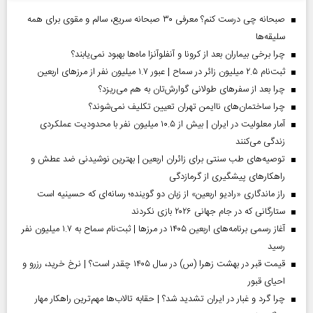
صبحانه چی درست کنم؟ معرفی ۳۰ صبحانه سریع، سالم و مقوی برای همه
سلیقه‌ها
چرا برخی بیماران بعد از کرونا و آنفلوآنزا ماه‌ها بهبود نمی‌یابند؟
ثبت‌نام ۲.۵ میلیون زائر در سماح | عبور ۱.۷ میلیون نفر از مرز‌های اربعین
چرا بعد از سفرهای طولانی گوارش‌تان به هم می‌ریزد؟
چرا ساختمان‌های ناایمن تهران تعیین تکلیف نمی‌شوند؟
آمار معلولیت در ایران | بیش از ۱۰.۵ میلیون نفر با محدودیت عملکردی
زندگی می‌کنند
توصیه‌های طب سنتی برای زائران اربعین | بهترین نوشیدنی ضد عطش و
راهکارهای پیشگیری از گرمازدگی
راز ماندگاری «رادیو اربعین» از زبان دو گوینده؛ رسانه‌ای که حسینیه است
ستارگانی که در جام جهانی ۲۰۲۶ بازی نکردند
آغاز رسمی برنامه‌های اربعین ۱۴۰۵ در مرز‌ها | ثبت‌نام سماح به ۱.۷ میلیون نفر
رسید
قیمت قبر در بهشت زهرا (س) در سال ۱۴۰۵ چقدر است؟ | نرخ خرید، رزرو و
احیای قبور
چرا گرد و غبار در ایران تشدید شد؟ | حقابه تالاب‌ها مهم‌ترین راهکار مهار