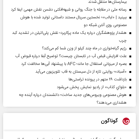
بیمارستان‌ها منتقل شدند
رسانه ملی در مقابله با جنگ روانی و شبهه‌افکنی دشمن نقش مهمی ایفا کرد
ببینید | «لبالب»؛ نخستین سریال مستند داستانی تولید شده با هوش
مصنوعی روی آنتن شبکه دو
هشدار پژوهشگران درباره یک ماده پرکاربرد؛ نقش پلی‌اتیلن در تشدید کبد
چرب
رژیم گیاه‌خواری در ماه چند کیلو از وزن شما کم می‌کند؟
علت افزایش قبض آب در تابستان چیست؟ توضیح آبفا درباره قبوض آب
بصره از میزبانی استقلال جا ماند؛ AFC با پیشنهاد آبی‌ها مخالفت کرد
«آسباد»؛ روایتی تازه از دل سیستان به قاب تلویزیون می‌آید
بازداشت ۲۸ متهم در پرونده تراستی‌ها
«بلواي کذاب» از رادیو نمایش پخش می‌شود
هوش مصنوعی ویروس‌های جدید ساخت؛ دانشمندان درباره آینده چه
هشداری می‌دهند؟
گوناگون