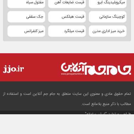
میکروبلیدینگ ابرو
قیمت ضایعات آهن
مفتول سیاه
کوچینگ سازمانی
قیمت هبلکس
جک سقفی
خرید میز اداری مدرن
قیمت میلگرد
میز کنفرانس
تمام حقوق مادی و معنوی این سایت متعلق به جام جم آنلاین است و استفاده از
مطالب با ذکر منبع بلامانع است.
طراحی و تولید
"ایران سامانه"