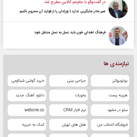
در گفت‌و‌گو با جام‌جم آنلاین مطرح شد
شیر مادر جایگزین ندارد | نوزادان را از فواید آن محروم نکنیم
فرهنگ اهدای خون باید نسل به نسل منتقل شود
نیازمندی ها
یوتوبروکرز
جراحی بینی
خرید گوشی شیائومی
هزینه پست
بخورات
دانلود آهنگ جدید
سئو در مشهد
نرم افزار CRM
webone.co
فروشگاه انتخاب من
هتل های تهران
کمک به خیریه