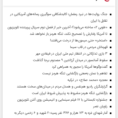
جنگ روایت‌ها در نبرد رمضان؛ کالبدشکافی سوگیری رسانه‌های آمریکایی در
تقابل با ایران
«طوبی ۲» ساخته می‌شود؟؛ آخرین خبر از فصل دوم سریال پربیننده تلویزیون
تا آمریکا رفتارش را تصحیح نکند، تنگه هرمز باز نخواهد شد
«استخر»‌‌؛ حتی میمون‌ها از درخت می‌افتند!
قهرمانان مردمی در قاب سیما
۳ بازی تدارکاتی در انتظار تیم ملی ایران در فیفادی مهر
سقوط آسانسور در میدان آرژانتین ۹ مصدوم برجا گذاشت
گفت‌وگوها آمریکا را مجبور به همراهی کرد
تفاهم با عمان به‌معنی بازگشایی تنگه هرمز نیست
معجزه «محمد صلاح» در ترکیه
گزارشگران رادیو هم‌نفس و همدل مردم در میدان‌های سخت هستند
بازگشایی تنگه هرمز مشروط به پذیرش شروط ایران است
جشنواره تابستانی با ۱۷ فیلم سینمایی و انیمیشن روی آنتن تلویزیون
راویان نصر
آمار شهدای غزه به ۷۳ هزار و ۳۸۴ نفر رسید؛ ۲ شهید و ۶ زخمی دیگر به