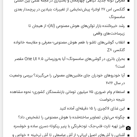
معرفی گونه جدید گیاهی چهارمحال و بختیاری در مجله علمی بین المللی
گلکسی اس ۲۷ اولترا؛ پیش‌نمایشی از تغییرات بنیادین در پرچمدار بعدی
سامسونگ
رشد خیره‌کننده بازار توکن‌های هوش مصنوعی (AI)؛ از هیجان تا
زیرساخت‌های واقعی
انقلاب گوشی‌های تاشو‌ با طعم هوش مصنوعی؛ معرفی و مقایسه خانواده
گلکسی Z۸
بحران باتری در گوشی‌های سامسونگ؛ آیا به‌روزرسانی One UI ۸.۵ مقصر
است؟
آیا خودروهای خودران جای ماشین‌های معمولی را می‌گیرند؟ بررسی وضعیت
در سال ۲۰۲۶
استعلام وام ضروری ۷۵ میلیون تومانی بازنشستگان کشوری؛ نحوه مشاهده
نتیجه درخواست
این غذای لاکچری را ۱۵ دقیقه‌ای آماده کنید
چگونه می‌توان تصاویر ساخته‌شده با هوش مصنوعی را تشخیص داد؟
طرز تهیه تارت فلپ‌جک توت‌فرنگی با پنیر ریکوتا؛ دسری ساده و خوشمزه
آشنایی با آش‌های اصیل ایرانی؛ از آش عباسعلی تا آش ترخینه + خواص و