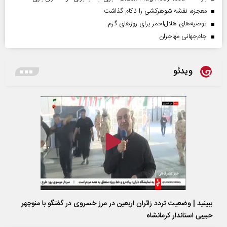
معجزه، نقشه شوهرکشی را ناکام گذاشت
توصیه‌های هلال‌احمر برای روز‌های گرم
جام‌جهانی مهاجران
ویدئو
ببینید | وضعیت تردد زائران اربعین در مرز خسروی در گفتگو با منوچهر
حبیبی استاندار کرمانشاه