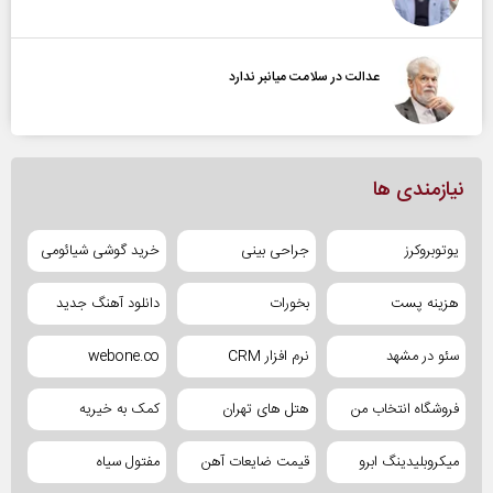
عدالت در سلامت میانبر ندارد
نیازمندی ها
یوتوبروکرز
جراحی بینی
خرید گوشی شیائومی
هزینه پست
بخورات
دانلود آهنگ جدید
سئو در مشهد
نرم افزار CRM
webone.co
فروشگاه انتخاب من
هتل های تهران
کمک به خیریه
میکروبلیدینگ ابرو
قیمت ضایعات آهن
مفتول سیاه