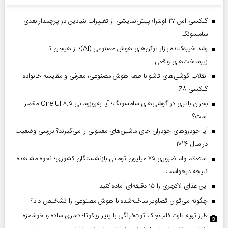
گلکسی اس ۲۷ اولترا؛ پیش‌نمایشی از تغییرات بنیادین در پرچمدار بعدی
سامسونگ
رشد خیره‌کننده بازار توکن‌های هوش مصنوعی (AI)؛ از هیجان تا
زیرساخت‌های واقعی
انقلاب گوشی‌های تاشو‌ با طعم هوش مصنوعی؛ معرفی و مقایسه خانواده
گلکسی Z۸
بحران باتری در گوشی‌های سامسونگ؛ آیا به‌روزرسانی One UI ۸.۵ مقصر
است؟
آیا خودروهای خودران جای ماشین‌های معمولی را می‌گیرند؟ بررسی وضعیت
در سال ۲۰۲۶
استعلام وام ضروری ۷۵ میلیون تومانی بازنشستگان کشوری؛ نحوه مشاهده
نتیجه درخواست
این غذای لاکچری را ۱۵ دقیقه‌ای آماده کنید
چگونه می‌توان تصاویر ساخته‌شده با هوش مصنوعی را تشخیص داد؟
طرز تهیه تارت فلپ‌جک توت‌فرنگی با پنیر ریکوتا؛ دسری ساده و خوشمزه