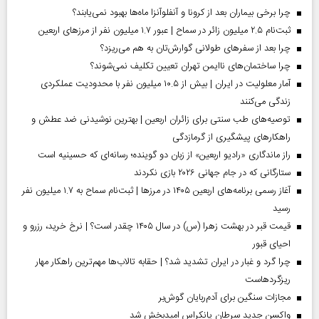
چرا برخی بیماران بعد از کرونا و آنفلوآنزا ماه‌ها بهبود نمی‌یابند؟
ثبت‌نام ۲.۵ میلیون زائر در سماح | عبور ۱.۷ میلیون نفر از مرز‌های اربعین
چرا بعد از سفرهای طولانی گوارش‌تان به هم می‌ریزد؟
چرا ساختمان‌های ناایمن تهران تعیین تکلیف نمی‌شوند؟
آمار معلولیت در ایران | بیش از ۱۰.۵ میلیون نفر با محدودیت عملکردی
زندگی می‌کنند
توصیه‌های طب سنتی برای زائران اربعین | بهترین نوشیدنی ضد عطش و
راهکارهای پیشگیری از گرمازدگی
راز ماندگاری «رادیو اربعین» از زبان دو گوینده؛ رسانه‌ای که حسینیه است
ستارگانی که در جام جهانی ۲۰۲۶ بازی نکردند
آغاز رسمی برنامه‌های اربعین ۱۴۰۵ در مرز‌ها | ثبت‌نام سماح به ۱.۷ میلیون نفر
رسید
قیمت قبر در بهشت زهرا (س) در سال ۱۴۰۵ چقدر است؟ | نرخ خرید، رزرو و
احیای قبور
چرا گرد و غبار در ایران تشدید شد؟ | حقابه تالاب‌ها مهم‌ترین راهکار مهار
ریزگردهاست
مجازات سنگین برای آدم‌ربایان گوش‌بر
واکسن جدید سرطان پانکراس امیدبخش شد