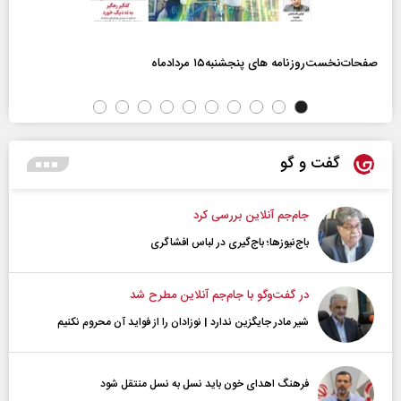
صفحات‌نخست‌روزنامه ها‌ی پنجشنبه‌۱۵ مردادماه
گفت و گو
جام‌جم آنلاین بررسی کرد
باج‌نیوزها؛ باج‌گیری در لباس افشاگری
در گفت‌و‌گو با جام‌جم آنلاین مطرح شد
شیر مادر جایگزین ندارد | نوزادان را از فواید آن محروم نکنیم
فرهنگ اهدای خون باید نسل به نسل منتقل شود