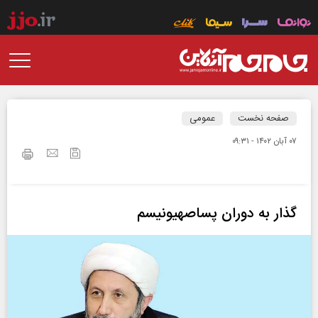
صفحه نخست
عمومی
۰۷ آبان ۱۴۰۲ - ۰۹:۳۱
گذار به دوران پساصهیونیسم