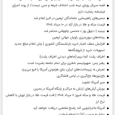
قصه سریال رویای نیمه شب اختلاف شیعه و سنی نیست/ از روند اجرای
فیلمنامه رضایت دارم
مسیر‌های راهپیمایی جاماندگان اربعین در البرز اعلام شد
قیمت سکه و طلا در بازار آزاد در ۱۰ مرداد ۱۴۰۵
ببینید | «چهل روز » محسن چاووشی منتشر شد
رسانه‌های برون‌مرزی راویان جهانی اربعین
افزایش سقف اعتبار خرید بازنشستگان کشوری | زمان اعلام مبلغ جدید
تسهیلات خرید از فروشگاه‌ها
اطراف رشت کجا بریم (جاهای دیدنی اطراف رشت)
رهبر یمن: صهیونیسم خطری برای تمام جامعه بشریت است
تعرض به زیرساخت‌های ایران، بنای هژمونی آمریکا را فرو می‌ریزد
باج‌نیوزها؛ باج‌گیری در لباس افشاگری
سپر آمریکا نشوید
یورش آرش‌های ارتش به مراکز و پایگاه‌ آمریکا در بحرین
قیمت طلا و سکه امروز ۱۱ مرداد ۱۴۰۵ | افت قیمت طلا در بازار تهران با کاهش
نرخ ارز
آمریکا ماجراجویی کند پاسخ مقتضی دریافت خواهد کرد
عشق به حسین (ع) تا لحظه شهادت