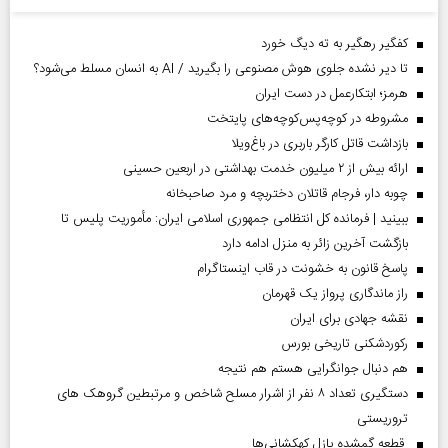
کفگیر رهگیر به ته دیگ خورد
تا دیر نشده جلوی هوش مصنوعی را بگیرید / AI به انسان مسلط می‌شود؟
هرمز؛ ابتکارعمل در دست ایران
مشروطه در کوچه‌پس‌کوچه‌های پایتخت
بازداشت قاتل کارگر باربری در باغ‌ویلا
ارائه بیش از ۲ میلیون خدمت بهداشتی در اربعین حسینی
چوبه دار، فرجام قاتلان دختربچه و مرد صاحبخانه
ببینید | فرمانده کل انتظامی جمهوری اسلامی ایران­: مأموریت پلیس تا
بازگشت آخرین زائر به منزل ادامه دارد
پاسخ قانون به خشونت در قاب اینستاگرام
راز ماندگاری پرواز یک قهرمان
نقشه جهادی برای ایران
رکوردشکنی تاریخی بورس
هم دنبال جوانگرایی هستم هم نتیجه
دستگیری تعداد ۸ نفر از اشرار مسلح شاخص و مرتبطین گروهک های
تروریستی
قطعه گمشده پازل کهکشانی‌ها