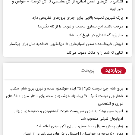
آشنایی با آش‌های اصیل ایرانی؛ از آش عباسعلی تا آش ترخینه + خواص و
طرز تهیه
پارک شیرین قابلیت‌ بالایی برای اجرای پروژهای تفریحی دارد
مراقب باشید این بیماری عجیب و غریب را از کنه نگیرید!
خاوران؛ گمشده‌ای در تاریخ کرمانشاه
فروش خیره‌کننده داستان اسباب‌بازی ۵؛ بزرگ‌ترین افتتاحیه سال برای پیکسار
کتابی که شما را به مکث دعوت می‌کند
پربازدید
پربحث
برای شام چی درست کنم؟ | ۲۵ ایده خوشمزه، ساده و فوری برای شام امشب
ناهار چی درست کنم؟ | ۲۰ پیشنهاد خوشمزه و ساده برای ناهار امروز + غذاهای
فوری و اقتصادی
امیرحسین بهداد به عنوان سرپرست هیئت کوهنوردی و صعودهای ورزشی
آذربایجان شرقی منصوب شد
زمان پخش سریال «ماه عسل» با بازی اکبر عبدی اعلام شد
دمای ۵۰ درجه در خوزستان | احتمال بارش‌های سیل‌آسا در ۳ استان