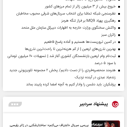
خروج بیش از ۳ میلیون زائر از تمام مرز‌های کشور
نظرسنجی شبکه تماشا برای انتخاب سریال‌های شرقی محبوب مخاطبان
رهگیری پهپاد MQ9 بر فراز تنگه هرمز
واکنش سخنگوی وزارت خارجه به اظهارات دبیرکل سازمان ملل متحد
‌زائران سبز
در کمین تروریست‌ها هستیم و آماده پاسخ قاطعیم
بهترین نذری‌های اربعین | از کم هزینه‌ترین تا راحت‌ترین نذری‌ها
ثبت‌نام وام اربعین بازنشستگان کشوری آغاز شد | تسهیلات ۲۰ میلیون تومانی
با سود ۵ درصد
هنرمند منحصر‌به‌فردی را از دست دادیم/ پخش ۲ مجموعه تلویزیونی جدید
زنده‌یاد عبدی در آینده نزدیک
پزشکیان: باید دشمن را وادار کنیم به آنچه امضا کرده پایبند بماند
پیشنهاد سردبیر
بررسی سریال «اعتراف می‌کنم»؛ ساختارشکنی در ژانر پلیسی