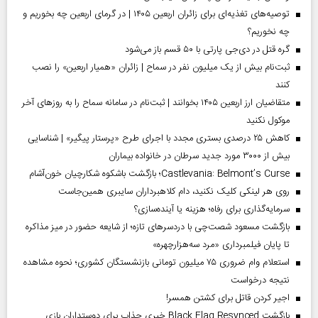
توصیه‌های تغذیه‌ای برای زائران اربعین ۱۴۰۵ | در گرمای اربعین چه بخوریم و
چه نخوریم؟
گره قتل در دی‌جی پارتی با ۵۰ قسم باز می‌شود
ثبت‌نام بیش از یک میلیون نفر در سماح | زائران «همیار اربعین» را نصب
کنند
متقاضیان ارز اربعین ۱۴۰۵ بخوانند | ثبت‌نام در سامانه سماح را به روز‌های آخر
موکول نکنید
کاهش ۲۵ درصدی بستری مجدد با اجرای طرح «پرستار پیگیر» | شناسایی
بیش از ۳۰۰۰ مورد جدید سرطان در خانواده بیماران
Castlevania: Belmont’s Curse؛ بازگشت باشکوه شکارچیان خون‌آشام
روی هر لینکی کلیک نکنید، دام کلاهبرداران سایبری همین‌جاست
سرمایه‌گذاری برای رفاه؛ هزینه یا آینده‌سازی؟
بازگشت مسعود شصت‌چی با دردسر‌های تازه؛ از شایعه حضور در میز مذاکره
تا پایان فیلمبرداری «مرد سه‌هزارچهره»
استعلام وام ضروری ۷۵ میلیون تومانی بازنشستگان کشوری؛ نحوه مشاهده
نتیجه درخواست
اجیر کردن قاتل برای کشتن همسر!
بازگشت Black Flag Resynced خبری جذاب برای دوستداران بازی