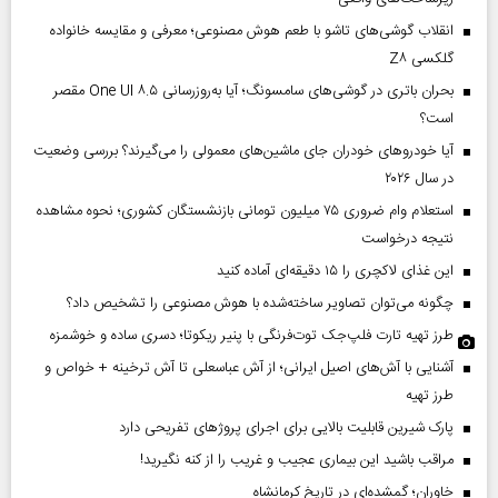
انقلاب گوشی‌های تاشو‌ با طعم هوش مصنوعی؛ معرفی و مقایسه خانواده
گلکسی Z۸
بحران باتری در گوشی‌های سامسونگ؛ آیا به‌روزرسانی One UI ۸.۵ مقصر
است؟
آیا خودروهای خودران جای ماشین‌های معمولی را می‌گیرند؟ بررسی وضعیت
در سال ۲۰۲۶
استعلام وام ضروری ۷۵ میلیون تومانی بازنشستگان کشوری؛ نحوه مشاهده
نتیجه درخواست
این غذای لاکچری را ۱۵ دقیقه‌ای آماده کنید
چگونه می‌توان تصاویر ساخته‌شده با هوش مصنوعی را تشخیص داد؟
طرز تهیه تارت فلپ‌جک توت‌فرنگی با پنیر ریکوتا؛ دسری ساده و خوشمزه
آشنایی با آش‌های اصیل ایرانی؛ از آش عباسعلی تا آش ترخینه + خواص و
طرز تهیه
پارک شیرین قابلیت‌ بالایی برای اجرای پروژهای تفریحی دارد
مراقب باشید این بیماری عجیب و غریب را از کنه نگیرید!
خاوران؛ گمشده‌ای در تاریخ کرمانشاه