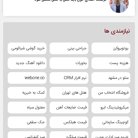
نیازمندی ها
یوتوبروکرز
جراحی بینی
خرید گوشی شیائومی
هزینه پست
بخورات
دانلود آهنگ جدید
سئو در مشهد
نرم افزار CRM
webone.co
فروشگاه انتخاب من
هتل های تهران
کمک به خیریه
میکروبلیدینگ ابرو
قیمت ضایعات آهن
مفتول سیاه
کوچینگ سازمانی
قیمت هبلکس
جک سقفی
خرید میز اداری مدرن
قیمت میلگرد
میز کنفرانس