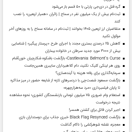
گره قتل در دی‌جی پارتی با ۵۰ قسم باز می‌شود
ثبت‌نام بیش از یک میلیون نفر در سماح | زائران «همیار اربعین» را نصب
کنند
متقاضیان ارز اربعین ۱۴۰۵ بخوانند | ثبت‌نام در سامانه سماح را به روز‌های آخر
موکول نکنید
کاهش ۲۵ درصدی بستری مجدد با اجرای طرح «پرستار پیگیر» | شناسایی
بیش از ۳۰۰۰ مورد جدید سرطان در خانواده بیماران
Castlevania: Belmont’s Curse؛ بازگشت باشکوه شکارچیان خون‌آشام
روی هر لینکی کلیک نکنید، دام کلاهبرداران سایبری همین‌جاست
سرمایه‌گذاری برای رفاه؛ هزینه یا آینده‌سازی؟
بازگشت مسعود شصت‌چی با دردسر‌های تازه؛ از شایعه حضور در میز مذاکره
تا پایان فیلمبرداری «مرد سه‌هزارچهره»
استعلام وام ضروری ۷۵ میلیون تومانی بازنشستگان کشوری؛ نحوه مشاهده
نتیجه درخواست
اجیر کردن قاتل برای کشتن همسر!
بازگشت Black Flag Resynced خبری جذاب برای دوستداران بازی
معجزه، نقشه شوهرکشی را ناکام گذاشت
توصیه‌های هلال‌احمر برای روز‌های گرم