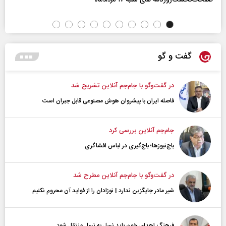
گفت و گو
در گفت‌و‌گو با جام‌جم آنلاین تشریح شد
فاصله ایران با پیشرو‌ان هوش مصنوعی قابل جبران است
جام‌جم آنلاین بررسی کرد
باج‌نیوزها؛ باج‌گیری در لباس افشاگری
در گفت‌و‌گو با جام‌جم آنلاین مطرح شد
شیر مادر جایگزین ندارد | نوزادان را از فواید آن محروم نکنیم
فرهنگ اهدای خون باید نسل به نسل منتقل شود