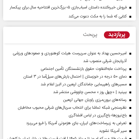
فروش خیره‌کننده داستان اسباب‌بازی ۵؛ بزرگ‌ترین افتتاحیه سال برای پیکسار
کتابی که شما را به مکث دعوت می‌کند
پربازدید
پربحث
امیرحسین بهداد به عنوان سرپرست هیئت کوهنوردی و صعودهای ورزشی
آذربایجان شرقی منصوب شد
پرداخت مابه‌التفاوت حقوق بازنشستگان تأمین اجتماعی
دمای ۵۰ درجه در خوزستان | احتمال بارش‌های سیل‌آسا در ۳ استان
مسیر‌های راهپیمایی جاماندگان اربعین در البرز اعلام شد
ببینید | «چهل روز » محسن چاووشی منتشر شد
رسانه‌های برون‌مرزی راویان جهانی اربعین
نظرسنجی شبکه تماشا برای انتخاب سریال‌های شرقی محبوب مخاطبان
باج‌نیوزها؛ باج‌گیری در لباس افشاگری
تعرض به زیرساخت‌های ایران، بنای هژمونی آمریکا را فرو می‌ریزد
سپر آمریکا نشوید
قیمت طلا و سکه امروز ۱۱ مرداد ۱۴۰۵ | افت قیمت طلا در بازار تهران با کاهش