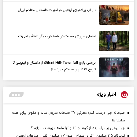
بازتاب پیاده‌روی اربعین در ادبیات داستانی معاصر ایران
امضای سروش صحت در «استخر» دیگر غافلگیر نمی‌کند
بررسی بازی Silent Hill: Townfall؛ از داستان و گیم‌پلی تا
تاریخ انتشار و سیستم مورد نیاز
اخبار ویژه
صبحانه چی درست کنم؟ معرفی ۳۰ صبحانه سریع، سالم و مقوی برای همه
سلیقه‌ها
چرا برخی بیماران بعد از کرونا و آنفلوآنزا ماه‌ها بهبود نمی‌یابند؟
ثبت‌نام ۲.۵ میلیون زائر در سماح | عبور ۱.۷ میلیون نفر از مرز‌های اربعین