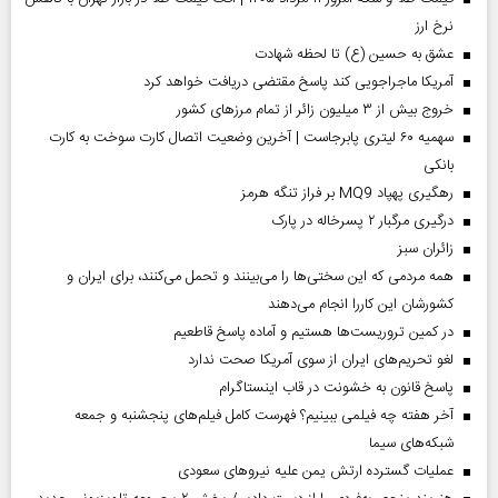
نرخ ارز
عشق به حسین (ع) تا لحظه شهادت
آمریکا ماجراجویی کند پاسخ مقتضی دریافت خواهد کرد
خروج بیش از ۳ میلیون زائر از تمام مرز‌های کشور
سهمیه ۶۰ لیتری پابرجاست | آخرین وضعیت اتصال کارت سوخت به کارت
بانکی
رهگیری پهپاد MQ9 بر فراز تنگه هرمز
درگیری مرگبار ۲ پسرخاله در پارک
‌زائران سبز
همه مردمی که این سختی‌ها را می‌بینند و تحمل می‌کنند، برای ایران و
کشورشان این کاررا انجام می‌دهند
در کمین تروریست‌ها هستیم و آماده پاسخ قاطعیم
لغو تحریم‌های ایران از سوی آمریکا صحت ندارد
پاسخ قانون به خشونت در قاب اینستاگرام
آخر هفته چه فیلمی ببینیم؟ فهرست کامل فیلم‌های پنجشنبه و جمعه
شبکه‌های سیما
عملیات گسترده ارتش یمن علیه نیروهای سعودی