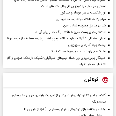
انقلابی در مقابله با دروغ پراکنی‌های دشمنان است
آوار شکست بر سر موساد و پنتاگون
مهاجرت به کانادا، ترفند باند کلاهبرداری
شنا در مناطق ممنوعه؛ قمار با جان
استقلال در بن‌بست نقل‌وانتقالات؛ زنگ خطر برای آبی‌ها
ادعای جنجالی تلگراف درباره اینفانتینو؛ پرداخت پول به معشوقه از درآمد یوفا
پشت پرده آمارهای تلویزیون
عالیشاه می‌توانست به پرسپولیس کمک کند
خبرنگار پرس‌تی‌وی زیر حمله نیروهای اسرائیلی؛ شلیک نارنجک صوتی و گاز
اشک‌آور به خبرنگاران
گوناگون
گلکسی اس ۲۷ اولترا؛ پیش‌نمایشی از تغییرات بنیادین در پرچمدار بعدی
سامسونگ
رشد خیره‌کننده بازار توکن‌های هوش مصنوعی (AI)؛ از هیجان تا
زیرساخت‌های واقعی