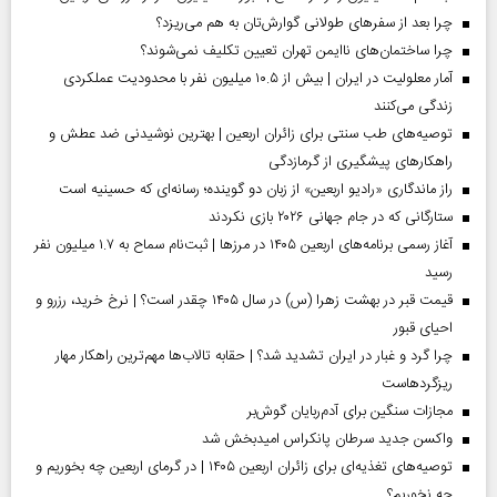
چرا بعد از سفرهای طولانی گوارش‌تان به هم می‌ریزد؟
چرا ساختمان‌های ناایمن تهران تعیین تکلیف نمی‌شوند؟
آمار معلولیت در ایران | بیش از ۱۰.۵ میلیون نفر با محدودیت عملکردی
زندگی می‌کنند
توصیه‌های طب سنتی برای زائران اربعین | بهترین نوشیدنی ضد عطش و
راهکارهای پیشگیری از گرمازدگی
راز ماندگاری «رادیو اربعین» از زبان دو گوینده؛ رسانه‌ای که حسینیه است
ستارگانی که در جام جهانی ۲۰۲۶ بازی نکردند
آغاز رسمی برنامه‌های اربعین ۱۴۰۵ در مرز‌ها | ثبت‌نام سماح به ۱.۷ میلیون نفر
رسید
قیمت قبر در بهشت زهرا (س) در سال ۱۴۰۵ چقدر است؟ | نرخ خرید، رزرو و
احیای قبور
چرا گرد و غبار در ایران تشدید شد؟ | حقابه تالاب‌ها مهم‌ترین راهکار مهار
ریزگردهاست
مجازات سنگین برای آدم‌ربایان گوش‌بر
واکسن جدید سرطان پانکراس امیدبخش شد
توصیه‌های تغذیه‌ای برای زائران اربعین ۱۴۰۵ | در گرمای اربعین چه بخوریم و
چه نخوریم؟