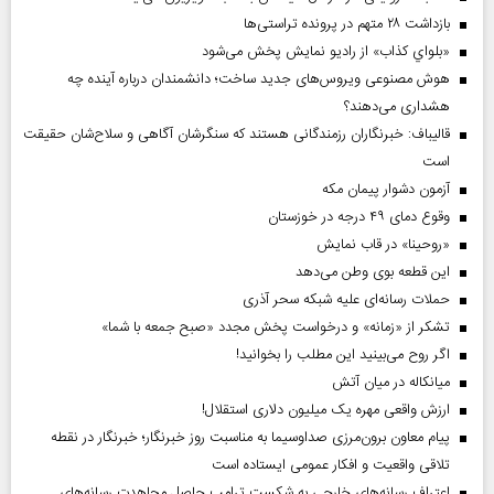
بازداشت ۲۸ متهم در پرونده تراستی‌ها
«بلواي کذاب» از رادیو نمایش پخش می‌شود
هوش مصنوعی ویروس‌های جدید ساخت؛ دانشمندان درباره آینده چه
هشداری می‌دهند؟
قالیباف: خبرنگاران رزمندگانی هستند که سنگرشان آگاهی و سلاح‌شان حقیقت
است
آزمون دشوار پیمان مکه
وقوع دمای ۴۹ درجه در خوزستان
«روحینا» در قاب نمایش
این قطعه بوی وطن می‌دهد
حملات رسانه‌ای علیه شبکه سحر آذری
تشکر از «زمانه» و درخواست پخش مجدد «صبح جمعه با شما»
اگر روح می‌بینید این مطلب را بخوانید!
میانکاله در میان آتش
ارزش واقعی مهره یک میلیون دلاری استقلال!
پیام معاون برون‌مرزی صداوسیما به مناسبت روز خبرنگار؛ خبرنگار در نقطه
تلاقی واقعیت و افکار عمومی ایستاده است
اعتراف رسانه‌های خارجی به شکست ترامپ حاصل مجاهدت رسانه‌های