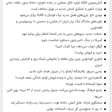
آتش‌سوزی کارگاه تولید الکل صنعتی در جاده خاوران؛ حادثه بدون تلفات جانی
وزارت کشور با تشکیل استان جدید در تهران مخالف است
مهدی تاج: بازی‌های فصل جدید لیگ فوتبال با VAR برگزار می‌شود
رکورد‌های ماندگار لیگ برتر ایران؛ از عنایتی و حسینی تا پرسپولیس و
قلعه‌نویی
حملات جدید نیروهای یمنی به بندر المخا؛ انتظار برای بیانیه مهم
آمریکا در جنگ اخیر بدون دستاورد شکست خورد
گوگل جواب می‌دهد؛ چرا کلیک کنیم؟
خرید و فروش روایت!
فناوری کوانتومی چین برای مقابله با خاموشی شبکه برق و افزایش پایداری
انرژی
یحیی سریع: پالایشگاه آرامکو را در جیزان هدف قرار دادیم
کلاهبرداری ۱۰۰ میلیارد ریالی با وعده فروش لوازم خانگی نصف قیمت!
میوه تابستانه با قیمت نوبرانه
رادیو فرهنگ پوست‌اندازی می‌کند؛ جدول پخش جدید از ۲۴ مرداد روی آنتن
می‌رود
سخنگوی فراجا: عامل اصلی حادثه فوت «حمیدرضا رجب‌زاده» دستگیر شد
۱۰ روز تا جمع‌بندی کل نمرات امتحانات نهایی