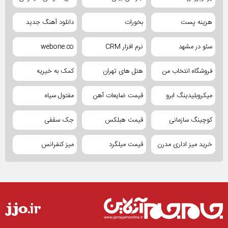
هزینه پست
بخورات
دانلود آهنگ جدید
سئو در مشهد
نرم افزار CRM
webone.co
فروشگاه انتخاب من
هتل های تهران
کمک به خیریه
میکروبلیدینگ ابرو
قیمت ضایعات آهن
مفتول سیاه
کوچینگ سازمانی
قیمت هبلکس
جک سقفی
خرید میز اداری مدرن
قیمت میلگرد
میز کنفرانس