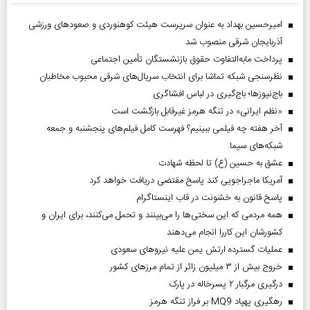
امیرحسین بهداد به عنوان سرپرست هیئت کوهنوردی و صعودهای ورزشی
آذربایجان شرقی منصوب شد
پرداخت مابه‌التفاوت حقوق بازنشستگان تأمین اجتماعی
نظرسنجی شبکه تماشا برای انتخاب سریال‌های شرقی محبوب مخاطبان
باج‌نیوزها؛ باج‌گیری در لباس افشاگری
«نظم ایرانی» در تنگه هرمز غیرقابل بازگشت است
آخر هفته چه فیلمی ببینیم؟ فهرست کامل فیلم‌های پنجشنبه و جمعه
شبکه‌های سیما
عشق به حسین (ع) تا لحظه شهادت
آمریکا ماجراجویی کند پاسخ مقتضی دریافت خواهد کرد
پاسخ قانون به خشونت در قاب اینستاگرام
همه مردمی که این سختی‌ها را می‌بینند و تحمل می‌کنند، برای ایران و
کشورشان این کاررا انجام می‌دهند
عملیات گسترده ارتش یمن علیه نیروهای سعودی
خروج بیش از ۳ میلیون زائر از تمام مرز‌های کشور
درگیری مرگبار ۲ پسرخاله در پارک
رهگیری پهپاد MQ9 بر فراز تنگه هرمز