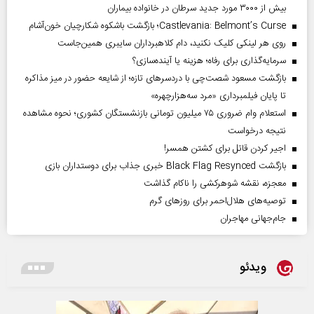
بیش از ۳۰۰۰ مورد جدید سرطان در خانواده بیماران
Castlevania: Belmont’s Curse؛ بازگشت باشکوه شکارچیان خون‌آشام
روی هر لینکی کلیک نکنید، دام کلاهبرداران سایبری همین‌جاست
سرمایه‌گذاری برای رفاه؛ هزینه یا آینده‌سازی؟
بازگشت مسعود شصت‌چی با دردسر‌های تازه؛ از شایعه حضور در میز مذاکره
تا پایان فیلمبرداری «مرد سه‌هزارچهره»
استعلام وام ضروری ۷۵ میلیون تومانی بازنشستگان کشوری؛ نحوه مشاهده
نتیجه درخواست
اجیر کردن قاتل برای کشتن همسر!
بازگشت Black Flag Resynced خبری جذاب برای دوستداران بازی
معجزه، نقشه شوهرکشی را ناکام گذاشت
توصیه‌های هلال‌احمر برای روز‌های گرم
جام‌جهانی مهاجران
ویدئو