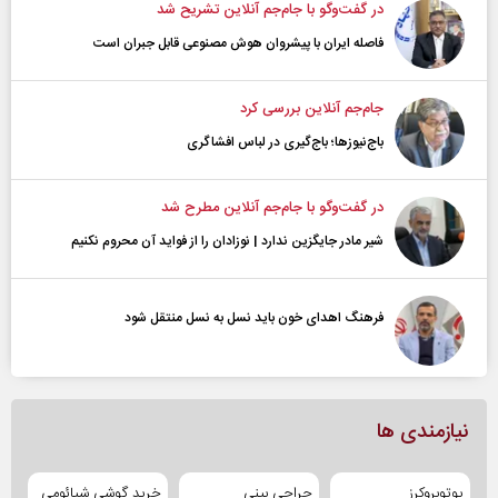
در گفت‌و‌گو با جام‌جم آنلاین تشریح شد
فاصله ایران با پیشرو‌ان هوش مصنوعی قابل جبران است
جام‌جم آنلاین بررسی کرد
باج‌نیوزها؛ باج‌گیری در لباس افشاگری
در گفت‌و‌گو با جام‌جم آنلاین مطرح شد
شیر مادر جایگزین ندارد | نوزادان را از فواید آن محروم نکنیم
فرهنگ اهدای خون باید نسل به نسل منتقل شود
نیازمندی ها
یوتوبروکرز
جراحی بینی
خرید گوشی شیائومی