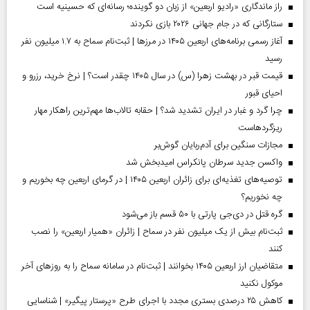
راز ماندگاری «رادیو اربعین» از زبان دو گوینده؛ رسانه‌ای که حسینیه است
ستارگانی که در جام جهانی ۲۰۲۶ بازی نکردند
آغاز رسمی برنامه‌های اربعین ۱۴۰۵ در مرز‌ها | ثبت‌نام سماح به ۱.۷ میلیون نفر
رسید
قیمت قبر در بهشت زهرا (س) در سال ۱۴۰۵ چقدر است؟ | نرخ خرید، رزرو و
احیای قبور
چرا گرد و غبار در ایران تشدید شد؟ | حقابه تالاب‌ها مهم‌ترین راهکار مهار
ریزگردهاست
مجازات سنگین برای آدم‌ربایان گوش‌بر
واکسن جدید سرطان پانکراس امیدبخش شد
توصیه‌های تغذیه‌ای برای زائران اربعین ۱۴۰۵ | در گرمای اربعین چه بخوریم و
چه نخوریم؟
گره قتل در دی‌جی پارتی با ۵۰ قسم باز می‌شود
ثبت‌نام بیش از یک میلیون نفر در سماح | زائران «همیار اربعین» را نصب
کنند
متقاضیان ارز اربعین ۱۴۰۵ بخوانند | ثبت‌نام در سامانه سماح را به روز‌های آخر
موکول نکنید
کاهش ۲۵ درصدی بستری مجدد با اجرای طرح «پرستار پیگیر» | شناسایی