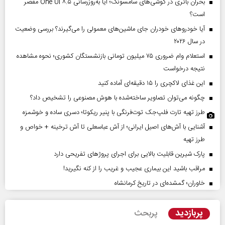
بحران باتری در گوشی‌های سامسونگ؛ آیا به‌روزرسانی One UI ۸.۵ مقصر
است؟
آیا خودروهای خودران جای ماشین‌های معمولی را می‌گیرند؟ بررسی وضعیت
در سال ۲۰۲۶
استعلام وام ضروری ۷۵ میلیون تومانی بازنشستگان کشوری؛ نحوه مشاهده
نتیجه درخواست
این غذای لاکچری را ۱۵ دقیقه‌ای آماده کنید
چگونه می‌توان تصاویر ساخته‌شده با هوش مصنوعی را تشخیص داد؟
طرز تهیه تارت فلپ‌جک توت‌فرنگی با پنیر ریکوتا؛ دسری ساده و خوشمزه
آشنایی با آش‌های اصیل ایرانی؛ از آش عباسعلی تا آش ترخینه + خواص و
طرز تهیه
پارک شیرین قابلیت‌ بالایی برای اجرای پروژهای تفریحی دارد
مراقب باشید این بیماری عجیب و غریب را از کنه نگیرید!
خاوران؛ گمشده‌ای در تاریخ کرمانشاه
پربازدید
پربحث