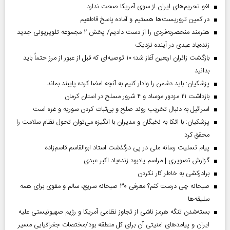
لغو تحریم‌های ایران از سوی آمریکا صحت ندارد
در کمین تروریست‌ها هستیم و آماده پاسخ قاطعیم
هنرمند منحصر‌به‌فردی را از دست دادیم/ پخش ۲ مجموعه تلویزیونی جدید
زنده‌یاد عبدی در آینده نزدیک
بازگشت زائران اربعین آغاز شد؛ ۱۰ توصیه‌ای که قبل از عبور از مرز حتماً باید
بدانید
پزشکیان: باید دشمن را وادار کنیم به آنچه امضا کرده پایبند بماند
بازداشت ۲۱ مزدور موساد و ۴ شرور مسلح در استان کرمان
اسرائیل به دنبال تخریب روند صلح و بی‌ثبات کردن سوریه و غزه است
پزشکیان: با اتکا به نخبگان و مدیران با انگیزه می‌توان تحول نظام سلامت را
محقق کرد
پیام تسلیت رسانه ملی در پی درگذشت استاد ابوالقاسم قاسم‌زاده
گزارش تصویری | مراسم یادبود زنده‌یاد اکبر عبدی
برادرکشی به خاطر کار نکردن
صبحانه چی درست کنم؟ معرفی ۳۰ صبحانه سریع، سالم و مقوی برای همه
سلیقه‌ها
بسته‌شدن تنگه هرمز ناشی از تجاوز نظامی آمریکا و رژیم صهیونیستی علیه
ایران و پیامد‌های امنیتی آن برای کل منطقه بود/مختصات جغرافیایی مسیر