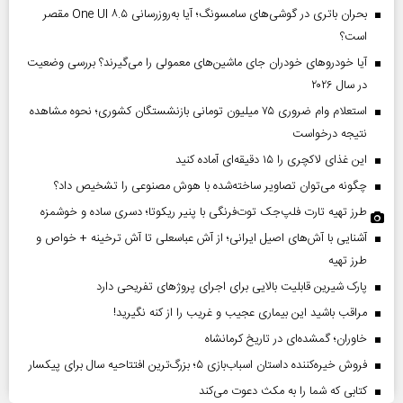
بحران باتری در گوشی‌های سامسونگ؛ آیا به‌روزرسانی One UI ۸.۵ مقصر
است؟
آیا خودروهای خودران جای ماشین‌های معمولی را می‌گیرند؟ بررسی وضعیت
در سال ۲۰۲۶
استعلام وام ضروری ۷۵ میلیون تومانی بازنشستگان کشوری؛ نحوه مشاهده
نتیجه درخواست
این غذای لاکچری را ۱۵ دقیقه‌ای آماده کنید
چگونه می‌توان تصاویر ساخته‌شده با هوش مصنوعی را تشخیص داد؟
طرز تهیه تارت فلپ‌جک توت‌فرنگی با پنیر ریکوتا؛ دسری ساده و خوشمزه
آشنایی با آش‌های اصیل ایرانی؛ از آش عباسعلی تا آش ترخینه + خواص و
طرز تهیه
پارک شیرین قابلیت‌ بالایی برای اجرای پروژهای تفریحی دارد
مراقب باشید این بیماری عجیب و غریب را از کنه نگیرید!
خاوران؛ گمشده‌ای در تاریخ کرمانشاه
فروش خیره‌کننده داستان اسباب‌بازی ۵؛ بزرگ‌ترین افتتاحیه سال برای پیکسار
کتابی که شما را به مکث دعوت می‌کند