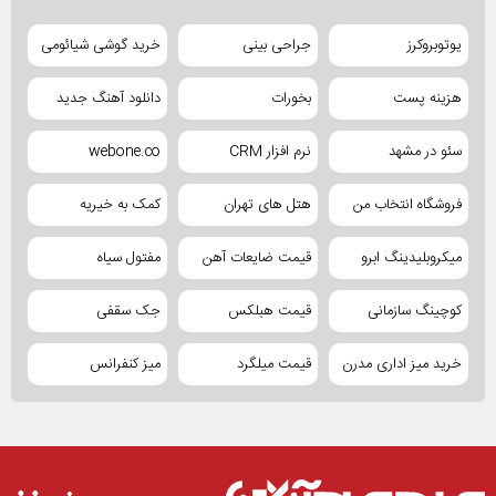
یوتوبروکرز
جراحی بینی
خرید گوشی شیائومی
هزینه پست
بخورات
دانلود آهنگ جدید
سئو در مشهد
نرم افزار CRM
webone.co
فروشگاه انتخاب من
هتل های تهران
کمک به خیریه
میکروبلیدینگ ابرو
قیمت ضایعات آهن
مفتول سیاه
کوچینگ سازمانی
قیمت هبلکس
جک سقفی
خرید میز اداری مدرن
قیمت میلگرد
میز کنفرانس