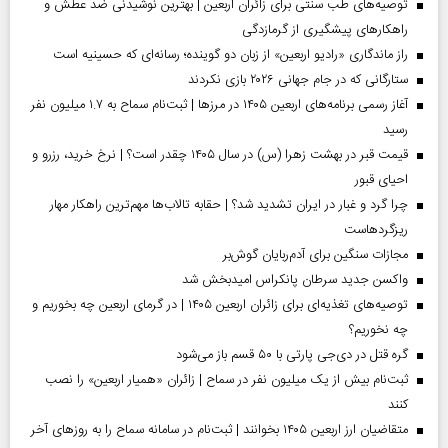
توصیه‌های طب سنتی برای زائران اربعین | بهترین نوشیدنی ضد عطش و
راهکارهای پیشگیری از گرمازدگی
راز ماندگاری «رادیو اربعین» از زبان دو گوینده؛ رسانه‌ای که حسینیه است
ستارگانی که در جام جهانی ۲۰۲۶ بازی نکردند
آغاز رسمی برنامه‌های اربعین ۱۴۰۵ در مرز‌ها | ثبت‌نام سماح به ۱.۷ میلیون نفر
رسید
قیمت قبر در بهشت زهرا (س) در سال ۱۴۰۵ چقدر است؟ | نرخ خرید، رزرو و
احیای قبور
چرا گرد و غبار در ایران تشدید شد؟ | حقابه تالاب‌ها مهم‌ترین راهکار مهار
ریزگردهاست
مجازات سنگین برای آدم‌ربایان گوش‌بر
واکسن جدید سرطان پانکراس امیدبخش شد
توصیه‌های تغذیه‌ای برای زائران اربعین ۱۴۰۵ | در گرمای اربعین چه بخوریم و
چه نخوریم؟
گره قتل در دی‌جی پارتی با ۵۰ قسم باز می‌شود
ثبت‌نام بیش از یک میلیون نفر در سماح | زائران «همیار اربعین» را نصب
کنند
متقاضیان ارز اربعین ۱۴۰۵ بخوانند | ثبت‌نام در سامانه سماح را به روز‌های آخر