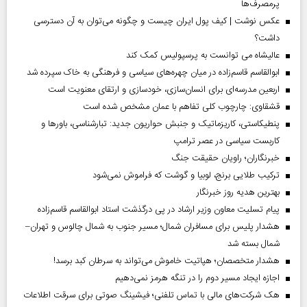
پرمصرف‌ها
عکس نوشت | کیف پول ایران چیست و چگونه می‌توان به آن دسترسی
داشت؟
عالیشاه می توانست به پرسپولیس کمک کند
ابوالقاسم قاسم‌زاده در میان چهره‌های سیاسی و فرهنگی به خاک سپرده شد
اربعین مدرسه‌ای برای انسان‌سازی، خودسازی و ارتقای معنویت است
قشقاوی: چارچوب کلی تفاهم با عمان مشخص شده است
پنطیکاستی، کاریزماتیک و جنبش حواریون جدید: تبارشناسی، باور‌ها و
کاربست سیاسی در عصر ترامپ
خبرنگاران؛ راویان حقیقت جنگ
ترکیب طلایی برنج، لوبیا و گوشت که فراموش نمی‌شود
بهترین هدیه روز خبرنگار
پیام تسلیت معاون وزیر ارشاد در پی درگذشت استاد ابوالقاسم قاسم‌زاده
هشدار پلیس برای مسافران شمال؛ مسیر جنوب به شمال چالوس و تهران–
شمال بسته شد
هشدار متخصصان؛ هپاتیت خاموش می‌تواند به سرطان کبد برسد!
اجازه ایجاد مسیر دوم را در تنگه هرمز نمی‌دهیم
هک شرکت‌های مالی با تماس تلفنی؛ فیشینگ صوتی برای سرقت اطلاعات