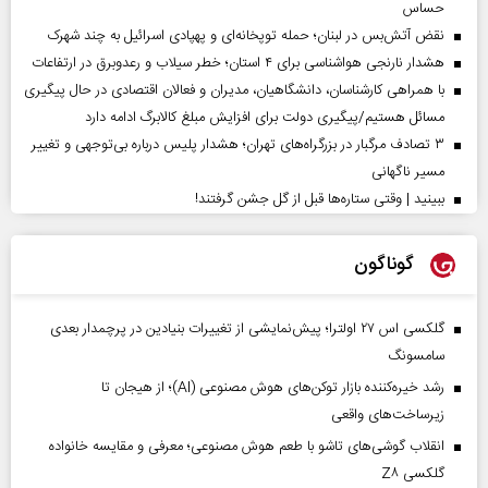
حساس
نقض آتش‌بس در لبنان؛ حمله توپخانه‌ای و پهپادی اسرائیل به چند شهرک
هشدار نارنجی هواشناسی برای ۴ استان؛ خطر سیلاب و رعدوبرق در ارتفاعات
با همراهی کارشناسان، دانشگاهیان، مدیران و فعالان اقتصادی در حال پیگیری
مسائل هستیم/پیگیری دولت برای افزایش مبلغ کالابرگ ادامه دارد
۳ تصادف مرگبار در بزرگراه‌های تهران؛ هشدار پلیس درباره بی‌توجهی و تغییر
مسیر ناگهانی
ببینید | وقتی ستاره‌ها قبل از گل جشن گرفتند!
گوناگون
گلکسی اس ۲۷ اولترا؛ پیش‌نمایشی از تغییرات بنیادین در پرچمدار بعدی
سامسونگ
رشد خیره‌کننده بازار توکن‌های هوش مصنوعی (AI)؛ از هیجان تا
زیرساخت‌های واقعی
انقلاب گوشی‌های تاشو‌ با طعم هوش مصنوعی؛ معرفی و مقایسه خانواده
گلکسی Z۸