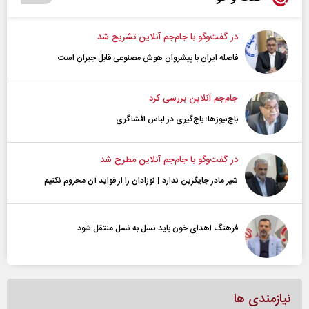
در گفت‌و‌گو با جام‌جم آنلاین تشریح شد
فاصله ایران با پیشرو‌ان هوش مصنوعی قابل جبران است
جام‌جم آنلاین بررسی کرد
باج‌نیوزها؛ باج‌گیری در لباس افشاگری
در گفت‌و‌گو با جام‌جم آنلاین مطرح شد
شیر مادر جایگزین ندارد | نوزادان را از فواید آن محروم نکنیم
فرهنگ اهدای خون باید نسل به نسل منتقل شود
نیازمندی ها