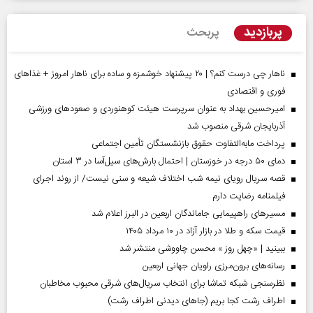
پربازدید
پربحث
ناهار چی درست کنم؟ | ۲۰ پیشنهاد خوشمزه و ساده برای ناهار امروز + غذاهای
فوری و اقتصادی
امیرحسین بهداد به عنوان سرپرست هیئت کوهنوردی و صعودهای ورزشی
آذربایجان شرقی منصوب شد
پرداخت مابه‌التفاوت حقوق بازنشستگان تأمین اجتماعی
دمای ۵۰ درجه در خوزستان | احتمال بارش‌های سیل‌آسا در ۳ استان
قصه سریال رویای نیمه شب اختلاف شیعه و سنی نیست/ از روند اجرای
فیلمنامه رضایت دارم
مسیر‌های راهپیمایی جاماندگان اربعین در البرز اعلام شد
قیمت سکه و طلا در بازار آزاد در ۱۰ مرداد ۱۴۰۵
ببینید | «چهل روز » محسن چاووشی منتشر شد
رسانه‌های برون‌مرزی راویان جهانی اربعین
نظرسنجی شبکه تماشا برای انتخاب سریال‌های شرقی محبوب مخاطبان
اطراف رشت کجا بریم (جاهای دیدنی اطراف رشت)