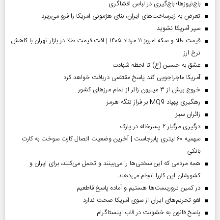
باج‌نیوزها؛ باج‌گیری در لباس افشاگری
تعرض به زیرساخت‌های ایران، بنای هژمونی آمریکا را فرو می‌ریزد
سپر آمریکا نشوید
قیمت طلا و سکه امروز ۱۱ مرداد ۱۴۰۵ | افت قیمت طلا در بازار تهران با کاهش
نرخ ارز
عشق به حسین (ع) تا لحظه شهادت
آمریکا ماجراجویی کند پاسخ مقتضی دریافت خواهد کرد
خروج بیش از ۳ میلیون زائر از تمام مرز‌های کشور
رهگیری پهپاد MQ9 بر فراز تنگه هرمز
‌زائران سبز
درگیری مرگبار ۲ پسرخاله در پارک
سهمیه ۶۰ لیتری پابرجاست | آخرین وضعیت اتصال کارت سوخت به کارت
بانکی
همه مردمی که این سختی‌ها را می‌بینند و تحمل می‌کنند، برای ایران و
کشورشان این کاررا انجام می‌دهند
در کمین تروریست‌ها هستیم و آماده پاسخ قاطعیم
لغو تحریم‌های ایران از سوی آمریکا صحت ندارد
پاسخ قانون به خشونت در قاب اینستاگرام