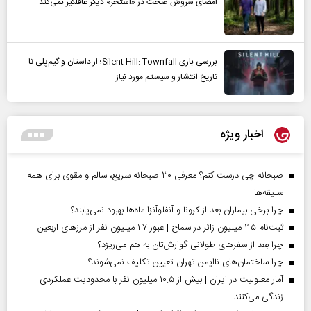
امضای سروش صحت در «استخر» دیگر غافلگیر نمی‌کند
بررسی بازی Silent Hill: Townfall؛ از داستان و گیم‌پلی تا
تاریخ انتشار و سیستم مورد نیاز
اخبار ویژه
صبحانه چی درست کنم؟ معرفی ۳۰ صبحانه سریع، سالم و مقوی برای همه
سلیقه‌ها
چرا برخی بیماران بعد از کرونا و آنفلوآنزا ماه‌ها بهبود نمی‌یابند؟
ثبت‌نام ۲.۵ میلیون زائر در سماح | عبور ۱.۷ میلیون نفر از مرز‌های اربعین
چرا بعد از سفرهای طولانی گوارش‌تان به هم می‌ریزد؟
چرا ساختمان‌های ناایمن تهران تعیین تکلیف نمی‌شوند؟
آمار معلولیت در ایران | بیش از ۱۰.۵ میلیون نفر با محدودیت عملکردی
زندگی می‌کنند