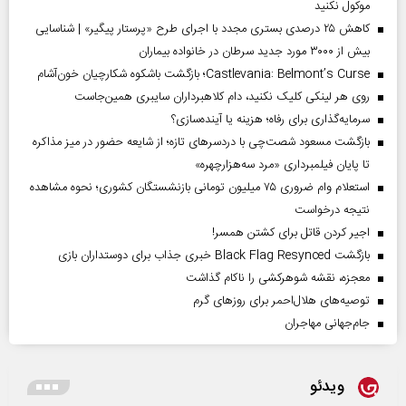
موکول نکنید
کاهش ۲۵ درصدی بستری مجدد با اجرای طرح «پرستار پیگیر» | شناسایی
بیش از ۳۰۰۰ مورد جدید سرطان در خانواده بیماران
Castlevania: Belmont’s Curse؛ بازگشت باشکوه شکارچیان خون‌آشام
روی هر لینکی کلیک نکنید، دام کلاهبرداران سایبری همین‌جاست
سرمایه‌گذاری برای رفاه؛ هزینه یا آینده‌سازی؟
بازگشت مسعود شصت‌چی با دردسر‌های تازه؛ از شایعه حضور در میز مذاکره
تا پایان فیلمبرداری «مرد سه‌هزارچهره»
استعلام وام ضروری ۷۵ میلیون تومانی بازنشستگان کشوری؛ نحوه مشاهده
نتیجه درخواست
اجیر کردن قاتل برای کشتن همسر!
بازگشت Black Flag Resynced خبری جذاب برای دوستداران بازی
معجزه، نقشه شوهرکشی را ناکام گذاشت
توصیه‌های هلال‌احمر برای روز‌های گرم
جام‌جهانی مهاجران
ویدئو