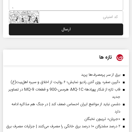
تازه ها
برق از سر پرمصرف‌ها پرید
«آیین صفر» روی آنتن رادیو نمایش؛ ۶ روایت از اخلاق و سیره اهل‌بیت(ع)
قاب تازه از شکار پهپادها؛ MQ-1C، هرمس-900 و قطعات MQ-9 در تصاویر
جدید
دشمن نباید از مواضع ایران احساس ضعف کند | در جنگ هم مذاکره ادامه
دارد
«جریان» تریبون نخبگان
۲ درصد مشترکان ۱۰ درصد برق خانگی را مصرف می‌کنند | جزئیات مصرف برق