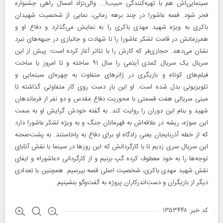
سینمایی‌اش هم با تهیه‌کنندگی حبیب‌ا... والی‌نژاد امسال راهی جشنواره
فجر شود. قصه عاشورا در چند برهه زمانی، نمایی از شخصیت شهیدان
باکری به ویژه شهید مهدی باکری را به نمایش می‌گذارد و دفاع او و
همرزمانش در قامت لشکر عاشورا را تا شهادت و جانبازی در جبهه‌های نبرد
نشان می‌دهد. حجازی‌فر که کارش را با تئاتر آغاز کرده است؛ پیش از این
سریال یک سریال کمدی آیتمی را سال ۹۱ ساخته و تا امروز با ساخت
فیلم‌های کوتاه و بازیگری در ژانرهای متفاوت به چهره‌ای سینمایی و
تلویزیونی بدل شده است. او این بار دست روی کار متفاوتی گذاشته تا
مینی سریالی هفت قسمتی با محوریت دفاع مقدس و دو نفر از فرماندهان
شهید و بنام این دوران را روایت کند. به گفته خودش گرایش او به سمت
این سوژه، ریشه در علاقه‌اش به قهرمانان جنگ و به ویژه لشکر عاشورا دارد
که از خطه‌ آذربایجان یعنی زادگاه او برای دفاع به پاخاستند. به پشت‌صحنه
این سریال سری زدیم تا با کارگردانش که این روزها در سینما با نقش آتابای
توجه‌ها را به خود معطوف کرده گپ بزنیم و از کارگردانی «عاشورا» و ایفای
نقش شهید مهدی باکری، شخصیت اصلی قصه بپرسیم. همچنین با تعدادی
دیگر از بازیگران و دست‌اندرکاران پروژه به گفت‌وگو بنشینیم.
کد خبر: ۱۳۵۳۴۴۸