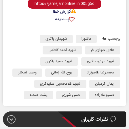
گزارش خطا
پسندیدم
برچسب ها:
عاشورا
شهیدان باکری
هادی حجازی فر
شهید احمد کاظمی
شهید مهدی باکری
شهید حمید باکری
محمدرضا طاهرنژاد
روح الله زمانی
وحید شیخلر
ایمان کرمیان
شهید غلامحسین سفیدگری
خسرو ملازاده
حسن شیری
پشت صحنه
نظرات کاربران