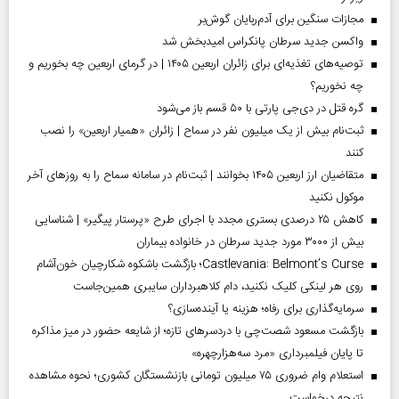
مجازات سنگین برای آدم‌ربایان گوش‌بر
واکسن جدید سرطان پانکراس امیدبخش شد
توصیه‌های تغذیه‌ای برای زائران اربعین ۱۴۰۵ | در گرمای اربعین چه بخوریم و
چه نخوریم؟
گره قتل در دی‌جی پارتی با ۵۰ قسم باز می‌شود
ثبت‌نام بیش از یک میلیون نفر در سماح | زائران «همیار اربعین» را نصب
کنند
متقاضیان ارز اربعین ۱۴۰۵ بخوانند | ثبت‌نام در سامانه سماح را به روز‌های آخر
موکول نکنید
کاهش ۲۵ درصدی بستری مجدد با اجرای طرح «پرستار پیگیر» | شناسایی
بیش از ۳۰۰۰ مورد جدید سرطان در خانواده بیماران
Castlevania: Belmont’s Curse؛ بازگشت باشکوه شکارچیان خون‌آشام
روی هر لینکی کلیک نکنید، دام کلاهبرداران سایبری همین‌جاست
سرمایه‌گذاری برای رفاه؛ هزینه یا آینده‌سازی؟
بازگشت مسعود شصت‌چی با دردسر‌های تازه؛ از شایعه حضور در میز مذاکره
تا پایان فیلمبرداری «مرد سه‌هزارچهره»
استعلام وام ضروری ۷۵ میلیون تومانی بازنشستگان کشوری؛ نحوه مشاهده
نتیجه درخواست