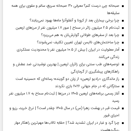
صبحانه چی درست کنم؟ معرفی ۳۰ صبحانه سریع، سالم و مقوی برای همه
سلیقه‌ها
چرا برخی بیماران بعد از کرونا و آنفلوآنزا ماه‌ها بهبود نمی‌یابند؟
ثبت‌نام ۲.۵ میلیون زائر در سماح | عبور ۱.۷ میلیون نفر از مرز‌های اربعین
چرا بعد از سفرهای طولانی گوارش‌تان به هم می‌ریزد؟
چرا ساختمان‌های ناایمن تهران تعیین تکلیف نمی‌شوند؟
آمار معلولیت در ایران | بیش از ۱۰.۵ میلیون نفر با محدودیت عملکردی
زندگی می‌کنند
توصیه‌های طب سنتی برای زائران اربعین | بهترین نوشیدنی ضد عطش و
راهکارهای پیشگیری از گرمازدگی
راز ماندگاری «رادیو اربعین» از زبان دو گوینده؛ رسانه‌ای که حسینیه است
ستارگانی که در جام جهانی ۲۰۲۶ بازی نکردند
آغاز رسمی برنامه‌های اربعین ۱۴۰۵ در مرز‌ها | ثبت‌نام سماح به ۱.۷ میلیون نفر
رسید
قیمت قبر در بهشت زهرا (س) در سال ۱۴۰۵ چقدر است؟ | نرخ خرید، رزرو و
احیای قبور
چرا گرد و غبار در ایران تشدید شد؟ | حقابه تالاب‌ها مهم‌ترین راهکار مهار
ریزگردهاست