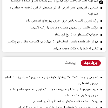
طرز تهیه تارت فلپ‌جک توت‌فرنگی با پنیر ریکوتا؛ دسری ساده و خوشمزه
آشنایی با آش‌های اصیل ایرانی؛ از آش عباسعلی تا آش ترخینه + خواص و
طرز تهیه
پارک شیرین قابلیت‌ بالایی برای اجرای پروژهای تفریحی دارد
مراقب باشید این بیماری عجیب و غریب را از کنه نگیرید!
خاوران؛ گمشده‌ای در تاریخ کرمانشاه
فروش خیره‌کننده داستان اسباب‌بازی ۵؛ بزرگ‌ترین افتتاحیه سال برای پیکسار
کتابی که شما را به مکث دعوت می‌کند
پربازدید
پربحث
ناهار چی درست کنم؟ | ۲۰ پیشنهاد خوشمزه و ساده برای ناهار امروز + غذاهای
فوری و اقتصادی
امیرحسین بهداد به عنوان سرپرست هیئت کوهنوردی و صعودهای ورزشی
آذربایجان شرقی منصوب شد
پرداخت مابه‌التفاوت حقوق بازنشستگان تأمین اجتماعی
دمای ۵۰ درجه در خوزستان | احتمال بارش‌های سیل‌آسا در ۳ استان