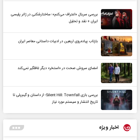
بررسی سریال «اعتراف می‌کنم»؛ ساختارشکنی در ژانر پلیسی
ایران + نقد و تحلیل
بازتاب پیاده‌روی اربعین در ادبیات داستانی معاصر ایران
امضای سروش صحت در «استخر» دیگر غافلگیر نمی‌کند
بررسی بازی Silent Hill: Townfall؛ از داستان و گیم‌پلی تا
تاریخ انتشار و سیستم مورد نیاز
اخبار ویژه