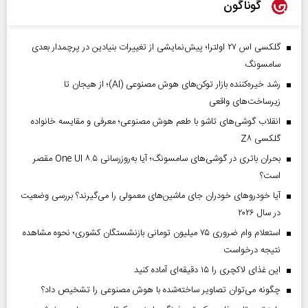
گوناگون
گلکسی اس ۲۷ اولترا؛ پیش‌نمایشی از تغییرات بنیادین در پرچمدار بعدی
سامسونگ
رشد خیره‌کننده بازار توکن‌های هوش مصنوعی (AI)؛ از هیجان تا
زیرساخت‌های واقعی
انقلاب گوشی‌های تاشو‌ با طعم هوش مصنوعی؛ معرفی و مقایسه خانواده
گلکسی Z۸
بحران باتری در گوشی‌های سامسونگ؛ آیا به‌روزرسانی One UI ۸.۵ مقصر
است؟
آیا خودروهای خودران جای ماشین‌های معمولی را می‌گیرند؟ بررسی وضعیت
در سال ۲۰۲۶
استعلام وام ضروری ۷۵ میلیون تومانی بازنشستگان کشوری؛ نحوه مشاهده
نتیجه درخواست
این غذای لاکچری را ۱۵ دقیقه‌ای آماده کنید
چگونه می‌توان تصاویر ساخته‌شده با هوش مصنوعی را تشخیص داد؟