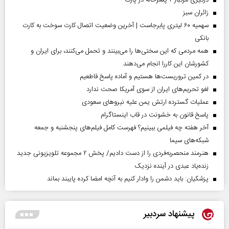
‌زائران سبز
سهمیه ۶۰ لیتری پابرجاست | آخرین وضعیت اتصال کارت سوخت به کارت
بانکی
همه مردمی که این سختی‌ها را می‌بینند و تحمل می‌کنند، برای ایران و
کشورشان این کاررا انجام می‌دهند
در کمین تروریست‌ها هستیم و آماده پاسخ قاطعیم
لغو تحریم‌های ایران از سوی آمریکا صحت ندارد
عملیات گسترده ارتش یمن علیه نیروهای سعودی
پاسخ قانون به خشونت در قاب اینستاگرام
آخر هفته چه فیلمی ببینیم؟ فهرست کامل فیلم‌های پنجشنبه و جمعه
شبکه‌های سیما
هنرمند منحصر‌به‌فردی را از دست دادیم/ پخش ۲ مجموعه تلویزیونی جدید
زنده‌یاد عبدی در آینده نزدیک
پزشکیان: باید دشمن را وادار کنیم به آنچه امضا کرده پایبند بماند
پیشنهاد سردبیر