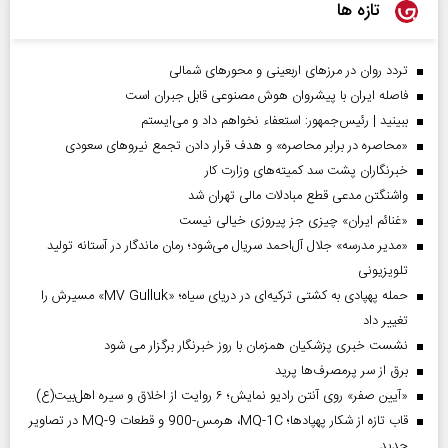
تازه ها
تردد روان در مرزهای اربعینی و محورهای شمالی
فاصله ایران با پیشرو‌ان هوش مصنوعی قابل جبران است
ببینید | رئیس‌جمهور: استعفاء نخواهم داد و می‌ایستم
«محاصره در برابر محاصره» و هدف قرار دادن تجمع نیروهای سعودی
خبرنگاران پشت سد کمیته‌های وزارت کار
واشنگتن مدعی قطع مبادلات مالی تهران شد
«غنائم ایران» چیزی جز پیروزی خیالی نیست
«مدیر مدرسه» جلال آل‌احمد سریال می‌شود؛ رمان ماندگار در آستانه تولید
تلویزیونی
حمله پهپادی به کشتی ترکیه‌ای در دریای سیاه؛ «MV Gulluk» مسیرش را
تغییر داد
نشست خبری پزشکیان همزمان با روز خبرنگار برگزار می شود
برق از سر پرمصرف‌ها پرید
«آیین صفر» روی آنتن رادیو نمایش؛ ۶ روایت از اخلاق و سیره اهل‌بیت(ع)
قاب تازه از شکار پهپادها؛ MQ-1C، هرمس-900 و قطعات MQ-9 در تصاویر
جدید