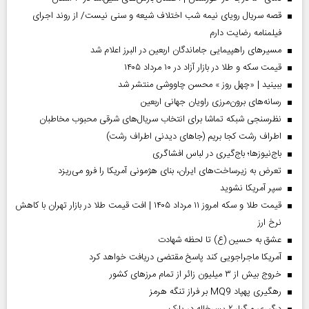
قصه سریال رویای نیمه شب اختلاف شیعه و سنی نیست/ از روند اجرای
فیلمنامه رضایت دارم
مسیر‌های راهپیمایی جاماندگان اربعین در البرز اعلام شد
قیمت سکه و طلا در بازار آزاد در ۱۰ مرداد ۱۴۰۵
ببینید | «چهل روز » محسن چاووشی منتشر شد
رسانه‌های برون‌مرزی راویان جهانی اربعین
نظرسنجی شبکه تماشا برای انتخاب سریال‌های شرقی محبوب مخاطبان
اطراف رشت کجا بریم (جاهای دیدنی اطراف رشت)
باج‌نیوزها؛ باج‌گیری در لباس افشاگری
تعرض به زیرساخت‌های ایران، بنای هژمونی آمریکا را فرو می‌ریزد
سپر آمریکا نشوید
قیمت طلا و سکه امروز ۱۱ مرداد ۱۴۰۵ | افت قیمت طلا در بازار تهران با کاهش
نرخ ارز
عشق به حسین (ع) تا لحظه شهادت
آمریکا ماجراجویی کند پاسخ مقتضی دریافت خواهد کرد
خروج بیش از ۳ میلیون زائر از تمام مرز‌های کشور
رهگیری پهپاد MQ9 بر فراز تنگه هرمز
درگیری مرگبار ۲ پسرخاله در پارک