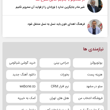
شیر مادر جایگزین ندارد | نوزادان را از فواید آن محروم نکنیم
فرهنگ اهدای خون باید نسل به نسل منتقل شود
نیازمندی ها
یوتوبروکرز
جراحی بینی
خرید گوشی شیائومی
هزینه پست
بخورات
دانلود آهنگ جدید
سئو در مشهد
نرم افزار CRM
webone.co
فروشگاه انتخاب من
هتل های تهران
کمک به خیریه
میکروبلیدینگ ابرو
قیمت ضایعات آهن
مفتول سیاه