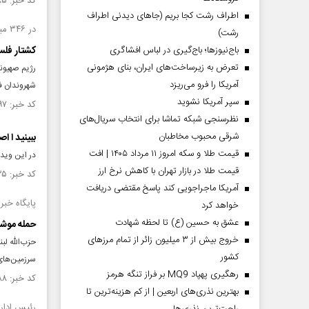
کد خبر: ۱۴۷۳۶۸۵ تاریخ انتشار : ۱۴۰۳/۰۷/۰۱
اطراف رشت کجا بریم (جاهای دیدنی اطراف
در ۳۴۶ مین روز جنگ غزه
رشت)
باج‌نیوزها؛ باج‌گیری در لباس افشاگری
کشتار فلسط
تعرض به زیرساخت‌های ایران، بنای هژمونی
آمریکا را فرو می‌ریزد
شهروندان ف
سپر آمریکا نشوید
کد خبر: ۱۴۷۲۸۹۷ تاریخ انتشار : ۱۴۰۳/۰۶/۲۶
نظرسنجی شبکه تماشا برای انتخاب سریال‌های
شرقی محبوب مخاطبان
ببینید ا ا
قیمت طلا و سکه امروز ۱۱ مرداد ۱۴۰۵ | افت
در این ویدئ
قیمت طلا در بازار تهران با کاهش نرخ ارز
کد خبر: ۱۴۶۷۸۳۵ تاریخ انتشار : ۱۴۰۳/۰۵/۱۶
آمریکا ماجراجویی کند پاسخ مقتضی دریافت
پایگاه خبر
خواهد کرد
عشق به حسین (ع) تا لحظه شهادت
حمله موشک
خروج بیش از ۳ میلیون زائر از تمام مرز‌های
حزب‌الله لب
کشور
سرزمین‌های 
رهگیری پهپاد MQ9 بر فراز تنگه هرمز
کد خبر: ۱۴۶۷۷۸۸ تاریخ انتشار : ۱۴۰۳/۰۵/۱۶
بهترین نذری‌های اربعین | از کم هزینه‌ترین تا
رئیس ادار