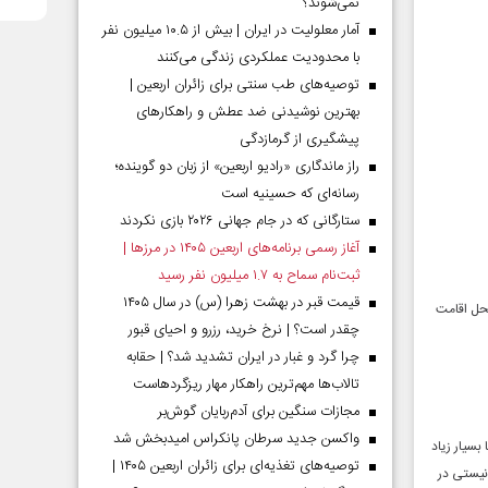
نمی‌شوند؟
آمار معلولیت در ایران | بیش از ۱۰.۵ میلیون نفر
با محدودیت عملکردی زندگی می‌کنند
توصیه‌های طب سنتی برای زائران اربعین |
بهترین نوشیدنی ضد عطش و راهکارهای
پیشگیری از گرمازدگی
راز ماندگاری «رادیو اربعین» از زبان دو گوینده؛
رسانه‌ای که حسینیه است
ستارگانی که در جام جهانی ۲۰۲۶ بازی نکردند
آغاز رسمی برنامه‌های اربعین ۱۴۰۵ در مرز‌ها |
ثبت‌نام سماح به ۱.۷ میلیون نفر رسید
قیمت قبر در بهشت زهرا (س) در سال ۱۴۰۵
محل اقامت
چقدر است؟ | نرخ خرید، رزرو و احیای قبور
چرا گرد و غبار در ایران تشدید شد؟ | حقابه
تالاب‌ها مهم‌ترین راهکار مهار ریزگردهاست
مجازات سنگین برای آدم‌ربایان گوش‌بر
واکسن جدید سرطان پانکراس امیدبخش شد
سیار زیاد
توصیه‌های تغذیه‌ای برای زائران اربعین ۱۴۰۵ |
نیستی در