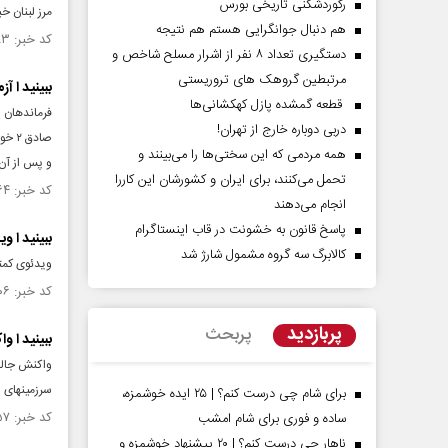
رکوردشکنی تاریخی بورس
مرز لبنان خب
هم دنبال جوانگرایی هستم هم نتیجه
کد خبر: ۱۴۷۶۸۸۳ تاریخ انتشار : ۱۴۰۳/۰۷/۲۲
دستگیری تعداد ۸ نفر از اشرار مسلح شاخص و
مرتبطین گروهک های تروریستی
ببینید ا آ
قطعه گمشده پازل کهکشانی‌ها
فرماندهان 
دربی دوباره خارج از تهران!
همه مردمی که این سختی‌ها را می‌بینند و
و پس از آن
تحمل می‌کنند، برای ایران و کشورشان این کاررا
کد خبر: ۱۴۷۶۷۶۴ تاریخ انتشار : ۱۴۰۳/۰۷/۲۱
انجام می‌دهند
پاسخ قانون به خشونت در قاب اینستاگرام
ببینید ا و
کالابرگ سه گروه مشمول شارژ شد
ویدئوی کمتر
کد خبر: ۱۴۷۵۵۰۶ تاریخ انتشار : ۱۴۰۳/۰۷/۱۲
پربازدید
پربحث
ببینید ا 
واکنش جالب
سرزمینهای 
برای شام چی درست کنم؟ | ۲۵ ایده خوشمزه،
کد خبر: ۱۴۷۵۳۵۷ تاریخ انتشار : ۱۴۰۳/۰۷/۱۱
ساده و فوری برای شام امشب
ناهار چی درست کنم؟ | ۲۰ پیشنهاد خوشمزه و