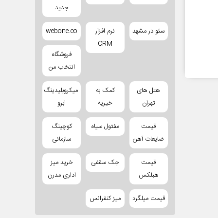
جدید
سئو در مشهد
نرم افزار
webone.co
CRM
فروشگاه
انتخاب من
هتل های
کمک به
میکروبلیدینگ
تهران
خیریه
ابرو
قیمت
مفتول سیاه
کوچینگ
ضایعات آهن
سازمانی
قیمت
جک سقفی
خرید میز
هبلکس
اداری مدرن
قیمت میلگرد
میز کنفرانس