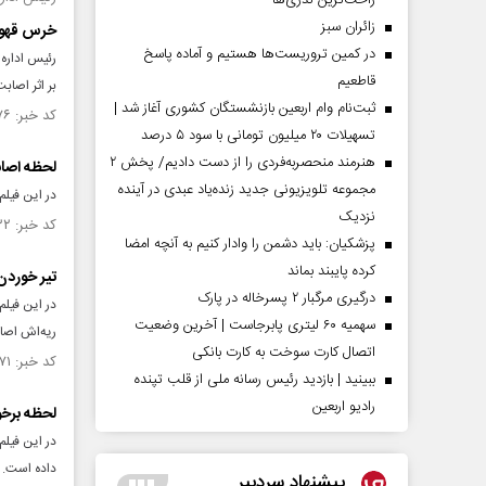
راحت‌ترین نذری‌ها
‌زائران سبز
خرس قهوه‌
در کمین تروریست‌ها هستیم و آماده پاسخ
رئیس اداره
قاطعیم
بر اثر اصابت ۲ گلوله شکاری از فاصله نزدیک به حیوان، کشته 
ثبت‌نام وام اربعین بازنشستگان کشوری آغاز شد |
کد خبر: ۱۳۳۷۰۷۶ تاریخ انتشار : ۱۴۰۰/۰۶/۲۱
تسهیلات ۲۰ میلیون تومانی با سود ۵ درصد
هنرمند منحصر‌به‌فردی را از دست دادیم/ پخش ۲
لحظه اصاب
مجموعه تلویزیونی جدید زنده‌یاد عبدی در آینده
در این فیل
نزدیک
کد خبر: ۹۲۰۴۳۲ تاریخ انتشار : ۱۳۹۵/۰۴/۲۱
پزشکیان: باید دشمن را وادار کنیم به آنچه امضا
کرده پایبند بماند
تیر خوردن
درگیری مرگبار ۲ پسرخاله در پارک
در این فیلم
سهمیه ۶۰ لیتری پابرجاست | آخرین وضعیت
ریه‌اش اصابت می‌کند و 30 ثانیه طول
اتصال کارت سوخت به کارت بانکی
کد خبر: ۹۰۸۷۷۱ تاریخ انتشار : ۱۳۹۵/۰۳/۰۹
ببینید | بازدید رئیس رسانه ملی از قلب تپنده
رادیو اربعین
لحظه برخو
در این فیل
داده است.
پیشنهاد سردبیر