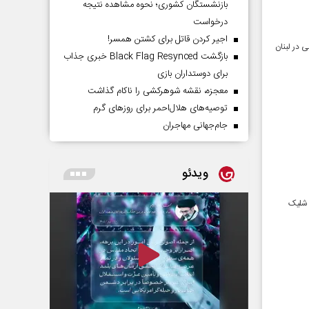
بازنشستگان کشوری؛ نحوه مشاهده نتیجه
درخواست
اجیر کردن قاتل برای کشتن همسر!
 در لبنان
بازگشت Black Flag Resynced خبری جذاب
برای دوستداران بازی
معجزه، نقشه شوهرکشی را ناکام گذاشت
توصیه‌های هلال‌احمر برای روز‌های گرم
جام‌جهانی مهاجران
ویدئو
تی شلیک