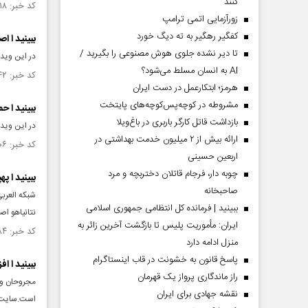
کنند
کد خبر: ۱۵۰۷۳۱۸ تاریخ انتشار : ۱۴۰۴/۰۳/۲۵
زورآزمایی اتمی ترامپ
کفگیر رهگیر به ته دیگ خورد
ببینید ا ا
تا دیر نشده جلوی هوش مصنوعی را بگیرید /
در این ویدئ
AI به انسان مسلط می‌شود؟
کد خبر: ۱۴۸۱۱۴۲ تاریخ انتشار : ۱۴۰۳/۰۸/۲۲
هرمز؛ ابتکارعمل در دست ایران
مشروطه در کوچه‌پس‌کوچه‌های پایتخت
ببینید ا 
بازداشت قاتل کارگر باربری در باغ‌ویلا
در این ویدئ
ارائه بیش از ۲ میلیون خدمت بهداشتی در
کد خبر: ۱۴۷۹۵۰۶ تاریخ انتشار : ۱۴۰۳/۰۸/۱۰
اربعین حسینی
چوبه دار، فرجام قاتلان دختربچه و مرد
ببینید ا پ
صاحبخانه
شبکه العربی
ببینید | فرمانده کل انتظامی جمهوری اسلامی
نتانیاهو اص
ایران­: مأموریت پلیس تا بازگشت آخرین زائر به
کد خبر: ۱۴۷۷۷۸۴ تاریخ انتشار : ۱۴۰۳/۰۷/۲۸
منزل ادامه دارد
پاسخ قانون به خشونت در قاب اینستاگرام
ببینید ا 
راز ماندگاری پرواز یک قهرمان
مجروحان و 
نقشه جهادی برای ایران
است.سایت‌ه