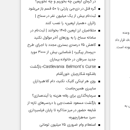
در گرمای اربعین چه بخوریم و چه نخوریم؟
گره قتل در دی‌جی پارتی با ۵۰ قسم باز می‌شود
ثبت‌نام بیش از یک میلیون نفر در سماح |
زائران «همیار اربعین» را نصب کنند
متقاضیان ارز اربعین ۱۴۰۵ بخوانند | ثبت‌نام در
وعده
سامانه سماح را به روز‌های آخر موکول نکنید
ستی را هدف قرار داد
کاهش ۲۵ درصدی بستری مجدد با اجرای طرح
بوده است.
«پرستار پیگیر» | شناسایی بیش از ۳۰۰۰ مورد
جدید سرطان در خانواده بیماران
Castlevania: Belmont’s Curse؛ بازگشت
باشکوه شکارچیان خون‌آشام
روی هر لینکی کلیک نکنید، دام کلاهبرداران
سایبری همین‌جاست
سرمایه‌گذاری برای رفاه؛ هزینه یا آینده‌سازی؟
بازگشت مسعود شصت‌چی با دردسر‌های تازه؛ از
 به
شایعه حضور در میز مذاکره تا پایان فیلمبرداری
«مرد سه‌هزارچهره»
استعلام وام ضروری ۷۵ میلیون تومانی