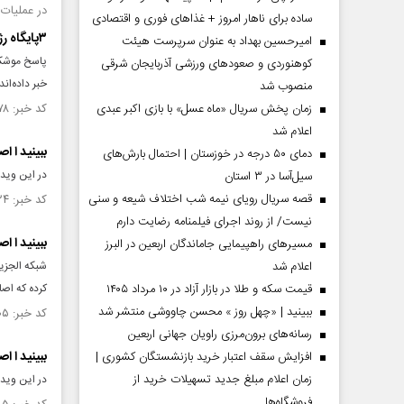
در عملیات
ساده برای ناهار امروز + غذاهای فوری و اقتصادی
۳پایگاه رژیم غاصب صهیونیستی از کار افتاد
امیرحسین بهداد به عنوان سرپرست هیئت
پاسخ موشکی
کوهنوردی و صعودهای ورزشی آذربایجان شرقی
خبر داده‌اند
منصوب شد
زمان پخش سریال «ماه عسل» با بازی اکبر عبدی
کد خبر: ۱۴۷۵۲۷۸ تاریخ انتشار : ۱۴۰۳/۰۷/۱۱
اعلام شد
ببینید ا 
دمای ۵۰ درجه در خوزستان | احتمال بارش‌های
در این ویدئ
سیل‌آسا در ۳ استان
قصه سریال رویای نیمه شب اختلاف شیعه و سنی
کد خبر: ۱۴۷۴۲۲۴ تاریخ انتشار : ۱۴۰۳/۰۷/۰۴
نیست/ از روند اجرای فیلمنامه رضایت دارم
ببینید ا 
مسیر‌های راهپیمایی جاماندگان اربعین در البرز
اعلام شد
قیمت سکه و طلا در بازار آزاد در ۱۰ مرداد ۱۴۰۵
کرده که اص
ببینید | «چهل روز » محسن چاووشی منتشر شد
کد خبر: ۱۴۷۴۰۰۵ تاریخ انتشار : ۱۴۰۳/۰۷/۰۳
رسانه‌های برون‌مرزی راویان جهانی اربعین
ببینید ا 
افزایش سقف اعتبار خرید بازنشستگان کشوری |
زمان اعلام مبلغ جدید تسهیلات خرید از
در این ویدئ
فروشگاه‌ها