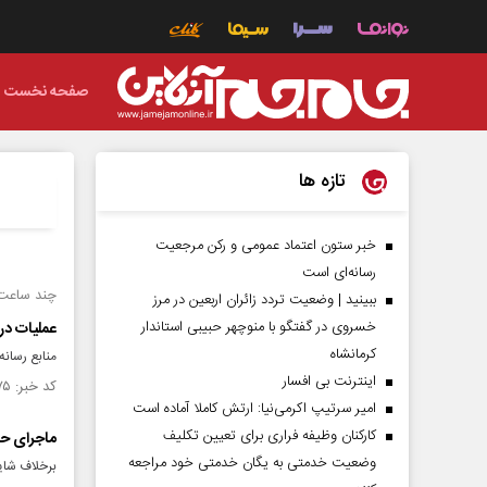
صفحه نخست
تازه ها
خبر ستون اعتماد عمومی و رکن مرجعیت
رسانه‌ای است
چند ساعت 
ببینید | وضعیت تردد زائران اربعین در مرز
خسروی در گفتگو با منوچهر حبیبی استاندار
عملیات در
کرمانشاه
منابع رسان
اینترنت بی افسار
کد خبر: ۱۵۱۶۸۷۵ تاریخ انتشار : ۱۴۰۴/۰۶/۱۳
امیر سرتیپ اکرمی‌نیا: ارتش کاملا آماده است
کارکنان وظیفه فراری برای تعیین تکلیف
ماجرای حا
وضعیت خدمتی به یگان خدمتی خود مراجعه
برخلاف شای