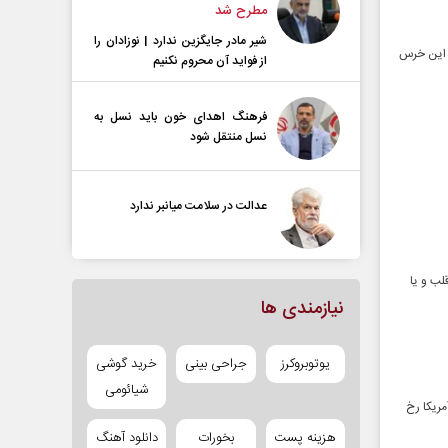
مطرح شد
شیر مادر جایگزین ندارد | نوزادان را
: این خرس
از فواید آن محروم نکنیم
فرهنگ اهدای خون باید نسل به
نسل منتقل شود
عدالت در سلامت میانبر ندارد
لب و یا
نیازمندی ها
یوتوبروکرز
جراحی بینی
خرید گوشی
شیائومی
مریکا رخ
هزینه پست
بخورات
دانلود آهنگ