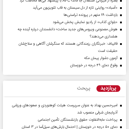
بصره از میزبانی استقلال جا ماند؛ AFC با پیشنهاد آبی‌ها مخالفت کرد
«آسباد»؛ روایتی تازه از دل سیستان به قاب تلویزیون می‌آید
بازداشت ۲۸ متهم در پرونده تراستی‌ها
«بلواي کذاب» از رادیو نمایش پخش می‌شود
هوش مصنوعی ویروس‌های جدید ساخت؛ دانشمندان درباره آینده چه
هشداری می‌دهند؟
قالیباف: خبرنگاران رزمندگانی هستند که سنگرشان آگاهی و سلاح‌شان
حقیقت است
آزمون دشوار پیمان مکه
وقوع دمای ۴۹ درجه در خوزستان
پربازدید
پربحث
امیرحسین بهداد به عنوان سرپرست هیئت کوهنوردی و صعودهای ورزشی
آذربایجان شرقی منصوب شد
پرداخت مابه‌التفاوت حقوق بازنشستگان تأمین اجتماعی
دمای ۵۰ درجه در خوزستان | احتمال بارش‌های سیل‌آسا در ۳ استان