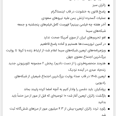
‌زائران سبز
پاسخ قانون به خشونت در قاب اینستاگرام
عملیات گسترده ارتش یمن علیه نیروهای سعودی
آخر هفته چه فیلمی ببینیم؟ فهرست کامل فیلم‌های پنجشنبه و جمعه
شبکه‌های سیما
لغو تحریم‌های ایران از سوی آمریکا صحت ندارد
در کمین تروریست‌ها هستیم و آماده پاسخ قاطعیم
ویژه‌برنامه‌های اربعین شبکه‌های سیما اعلام شد؛ از ارتباط زنده با کربلا تا روایت
بزرگ‌ترین اجتماع معنوی جهان
هنرمند منحصر‌به‌فردی را از دست دادیم/ پخش ۲ مجموعه تلویزیونی جدید
زنده‌یاد عبدی در آینده نزدیک
اربعین ۱۴۰۵ در قاب صدا؛ روایت بزرگ‌ترین اجتماع شیعیان از شبکه‌های
رادیویی
پزشکیان: باید دشمن را وادار کنیم به آنچه امضا کرده پایبند بماند
بازگشت زائران اربعین آغاز شد؛ ۱۰ توصیه‌ای که قبل از عبور از مرز حتماً باید
بدانید
رکورد تردد زائران اربعین؛ بیش از ۴.۳ میلیون عبور از مرزهای شش‌گانه ثبت
شد