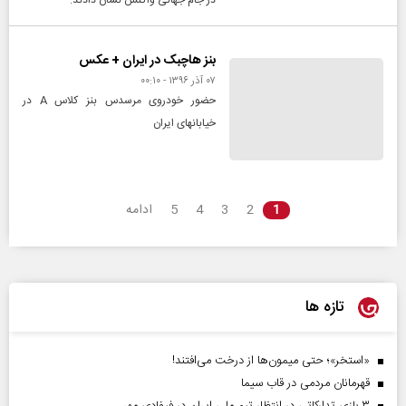
در جام جهانی واکنش نشان دادند.
بنز هاچبک در ایران + عکس
۰۷ آذر ۱۳۹۶ - ۰۰:۱۰
حضور خودروی مرسدس بنز کلاس A در
خیابانهای ایران
1
2
3
4
5
ادامه
تازه ها
«استخر»‌‌؛ حتی میمون‌ها از درخت می‌افتند!
قهرمانان مردمی در قاب سیما