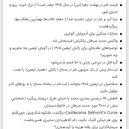
قیمت قبر در بهشت زهرا (س) در سال ۱۴۰۵ چقدر است؟ | نرخ خرید، رزرو و
احیای قبور
چرا گرد و غبار در ایران تشدید شد؟ | حقابه تالاب‌ها مهم‌ترین راهکار مهار
ریزگردهاست
مجازات سنگین برای آدم‌ربایان گوش‌بر
واکسن جدید سرطان پانکراس امیدبخش شد
توصیه‌های تغذیه‌ای برای زائران اربعین ۱۴۰۵ | در گرمای اربعین چه بخوریم و
چه نخوریم؟
گره قتل در دی‌جی پارتی با ۵۰ قسم باز می‌شود
ثبت‌نام بیش از یک میلیون نفر در سماح | زائران «همیار اربعین» را نصب
کنند
متقاضیان ارز اربعین ۱۴۰۵ بخوانند | ثبت‌نام در سامانه سماح را به روز‌های آخر
موکول نکنید
کاهش ۲۵ درصدی بستری مجدد با اجرای طرح «پرستار پیگیر» | شناسایی
بیش از ۳۰۰۰ مورد جدید سرطان در خانواده بیماران
Castlevania: Belmont’s Curse؛ بازگشت باشکوه شکارچیان خون‌آشام
روی هر لینکی کلیک نکنید، دام کلاهبرداران سایبری همین‌جاست
سرمایه‌گذاری برای رفاه؛ هزینه یا آینده‌سازی؟