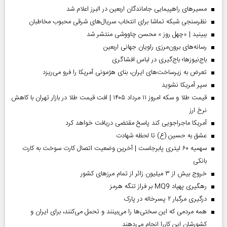
مسیر‌های راهپیمایی جاماندگان اربعین در البرز اعلام شد
نظرسنجی شبکه تماشا برای انتخاب سریال‌های شرقی محبوب مخاطبان
ببینید | «چهل روز » محسن چاووشی منتشر شد
رسانه‌های برون‌مرزی راویان جهانی اربعین
باج‌نیوزها؛ باج‌گیری در لباس افشاگری
تعرض به زیرساخت‌های ایران، بنای هژمونی آمریکا را فرو می‌ریزد
سپر آمریکا نشوید
قیمت طلا و سکه امروز ۱۱ مرداد ۱۴۰۵ | افت قیمت طلا در بازار تهران با کاهش
نرخ ارز
آمریکا ماجراجویی کند پاسخ مقتضی دریافت خواهد کرد
عشق به حسین (ع) تا لحظه شهادت
سهمیه ۶۰ لیتری پابرجاست | آخرین وضعیت اتصال کارت سوخت به کارت
بانکی
خروج بیش از ۳ میلیون زائر از تمام مرز‌های کشور
رهگیری پهپاد MQ9 بر فراز تنگه هرمز
درگیری مرگبار ۲ پسرخاله در پارک
همه مردمی که این سختی‌ها را می‌بینند و تحمل می‌کنند، برای ایران و
کشورشان این کاررا انجام می‌دهند