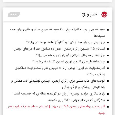
اخبار ویژه
صبحانه چی درست کنم؟ معرفی ۳۰ صبحانه سریع، سالم و مقوی برای همه
سلیقه‌ها
چرا برخی بیماران بعد از کرونا و آنفلوآنزا ماه‌ها بهبود نمی‌یابند؟
ثبت‌نام ۲.۵ میلیون زائر در سماح | عبور ۱.۷ میلیون نفر از مرز‌های اربعین
چرا بعد از سفرهای طولانی گوارش‌تان به هم می‌ریزد؟
چرا ساختمان‌های ناایمن تهران تعیین تکلیف نمی‌شوند؟
آمار معلولیت در ایران | بیش از ۱۰.۵ میلیون نفر با محدودیت عملکردی
زندگی می‌کنند
توصیه‌های طب سنتی برای زائران اربعین | بهترین نوشیدنی ضد عطش و
راهکارهای پیشگیری از گرمازدگی
راز ماندگاری «رادیو اربعین» از زبان دو گوینده؛ رسانه‌ای که حسینیه است
ستارگانی که در جام جهانی ۲۰۲۶ بازی نکردند
آغاز رسمی برنامه‌های اربعین ۱۴۰۵ در مرز‌ها | ثبت‌نام سماح به ۱.۷ میلیون نفر
رسید