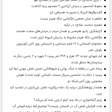
۳ بازی تدارکاتی در انتظار تیم ملی ایران در فیفادی مهر
سقوط آسانسور در میدان آرژانتین ۹ مصدوم برجا گذاشت
گفت‌وگوها آمریکا را مجبور به همراهی کرد
تفاهم با عمان به‌معنی بازگشایی تنگه هرمز نیست
معجزه «محمد صلاح» در ترکیه
گزارشگران رادیو هم‌نفس و همدل مردم در میدان‌های سخت هستند
بازگشایی تنگه هرمز مشروط به پذیرش شروط ایران است
جشنواره تابستانی با ۱۷ فیلم سینمایی و انیمیشن روی آنتن تلویزیون
راویان نصر
آمار شهدای غزه به ۷۳ هزار و ۳۸۴ نفر رسید؛ ۲ شهید و ۶ زخمی دیگر به
بیمارستان‌ها منتقل شدند
رسانه ملی در مقابله با جنگ روانی و شبهه‌افکنی دشمن نقش مهمی ایفا کرد
ببینید | «لبالب»؛ نخستین سریال مستند داستانی تولید شده با هوش
مصنوعی روی آنتن شبکه دو
هشدار پژوهشگران درباره یک ماده پرکاربرد؛ نقش پلی‌اتیلن در تشدید کبد
چرب
رژیم گیاه‌خواری در ماه چند کیلو از وزن شما کم می‌کند؟
علت افزایش قبض آب در تابستان چیست؟ توضیح آبفا درباره قبوض آب