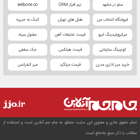
سئو در مشهد
نرم افزار CRM
webone.co
فروشگاه انتخاب من
هتل های تهران
کمک به خیریه
میکروبلیدینگ ابرو
قیمت ضایعات آهن
مفتول سیاه
کوچینگ سازمانی
قیمت هبلکس
جک سقفی
خرید میز اداری مدرن
قیمت میلگرد
میز کنفرانس
تمام حقوق مادی و معنوی این سایت متعلق به جام جم آنلاین است و استفاده از
مطالب با ذکر منبع بلامانع است.