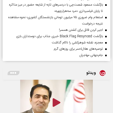
بازگشت مسعود شصت‌چی با دردسر‌های تازه؛ از شایعه حضور در میز مذاکره
تا پایان فیلمبرداری «مرد سه‌هزارچهره»
استعلام وام ضروری ۷۵ میلیون تومانی بازنشستگان کشوری؛ نحوه مشاهده
نتیجه درخواست
اجیر کردن قاتل برای کشتن همسر!
بازگشت Black Flag Resynced خبری جذاب برای دوستداران بازی
معجزه، نقشه شوهرکشی را ناکام گذاشت
توصیه‌های هلال‌احمر برای روز‌های گرم
جام‌جهانی مهاجران
ویدئو