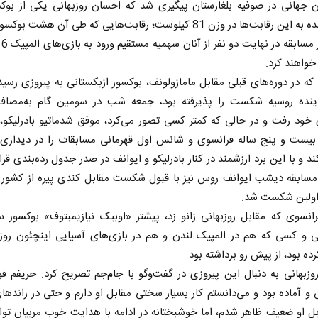
ن جهانی در صوفیه بلغارستان پیگیری شد که احسان روزبهانی یکی از بوک
دعوت شده به این رقابت‌ها در وزن 81 کیلوست؛ رقابت‌هایی که طی آن هشت ب
واهند کرد.
 که در دوره‌های قبلی مقابل مامازولونف، بوکسور ازبکستانی به پیروزی رسید
ماینده روسیه شکست را پذیرفته بود، جمعه شب در سومین گام به‌مصا
خود رفت و در حالی که کمتر کسی تصور می‌کرد، موفق شدماتیو بادرلیکو،
 بیست و پنج ساله فرانسوی و شانس اول قهرمانی مسابقات را در دیداری 
د و با این برد ارزشمند در کنار بادرلیکو و ایوانف در صدر جدول رده‌بندی قرا
 مسابقه دیشب ایوانف روس نیز با قبول شکست مقابل کندی پیره از کشور
ولین شکست شد.
انسوی که مقابل روزبهانی زانو زد، پیشتر «اوبیک نیازیمبتوف» بوکسور 
ی و کسی که هم در المپیک لندن و هم در بازی‌های آسیایی اینچئون روزب
ده بود، از پیش رو برداشته بود.
زبهانی به دنبال این پیروزی در گفت‌وگو با جام‌جم تصریح کرد: حریفم فوق
 آماده بود و می‌دانستم کار بسیار سختی مقابل او دارم و حتی در راندها
ل او ضعیف ظاهر شدم، اما خوشبختانه در ادامه با هدایت خوب مربیان توا