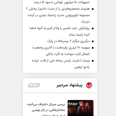
تسهیلات ۲۰ میلیون تومانی با سود ۵ درصد
هنرمند منحصر‌به‌فردی را از دست دادیم/ پخش ۲
مجموعه تلویزیونی جدید زنده‌یاد عبدی در آینده
نزدیک
پزشکیان: باید دشمن را وادار کنیم به آنچه امضا
کرده پایبند بماند
درگیری مرگبار ۲ پسرخاله در پارک
سهمیه ۶۰ لیتری پابرجاست | آخرین وضعیت
اتصال کارت سوخت به کارت بانکی
ببینید | بازدید رئیس رسانه ملی از قلب تپنده
رادیو اربعین
پیشنهاد سردبیر
بررسی سریال «اعتراف می‌کنم»؛
ساختارشکنی در ژانر پلیسی
ایران + نقد و تحلیل