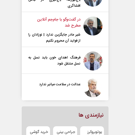
افشاگری
در گفت‌و‌گو با جام‌جم آنلاین
مطرح شد
شیر مادر جایگزین ندارد | نوزادان را
از فواید آن محروم نکنیم
فرهنگ اهدای خون باید نسل به
نسل منتقل شود
عدالت در سلامت میانبر ندارد
نیازمندی ها
یوتوبروکرز
جراحی بینی
خرید گوشی