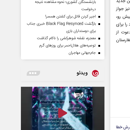
ن جدید
بازنشستگان کشوری؛ نحوه مشاهده نتیجه
یز جواز
درخواست
یش رو،
اجیر کردن قاتل برای کشتن همسر!
بازگشت Black Flag Resynced خبری جذاب
را برای
برای دوستداران بازی
عوت از
معجزه، نقشه شوهرکشی را ناکام گذاشت
غارستان
توصیه‌های هلال‌احمر برای روز‌های گرم
جام‌جهانی مهاجران
ویدئو
رش خطا