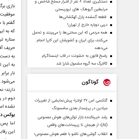
دستگیری تعداد ۸ نفر از اشرار مسلح شاخص و
بازی برگ
مرتبطین گروهک های تروریستی
موفقیت 
قطعه گمشده پازل کهکشانی‌ها
گفتم با 
دربی دوباره خارج از تهران!
که به ای
همه مردمی که این سختی‌ها را می‌بینند و تحمل
ستاره تی
می‌کنند، برای ایران و کشورشان این کاررا انجام
حریف آفر
می‌دهند
پاسخ قانون به خشونت در قاب اینستاگرام
به دست ب
کالابرگ سه گروه مشمول شارژ شد
بار براب
می‌شود.
گوناگون
دارند؛ ن
دوم در ر
گلکسی اس ۲۷ اولترا؛ پیش‌نمایشی از تغییرات
نشده اس
بنیادین در پرچمدار بعدی سامسونگ
بوکس در 
رشد خیره‌کننده بازار توکن‌های هوش مصنوعی
اما پس ا
(AI)؛ از هیجان تا زیرساخت‌های واقعی
این رقاب
انقلاب گوشی‌های تاشو‌ با طعم هوش مصنوعی؛