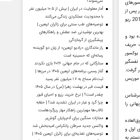
نمی‌شوند؟
سورهای
آمار معلولیت در ایران | بیش از ۱۰.۵ میلیون نفر
وکسور پس از
با محدودیت عملکردی زندگی می‌کنند
چهار دور مسابقه در نهایت دو نفر از آنان سهمیه مستقیم ورود به بازی‌های المپیک 2016 ریو
توصیه‌های طب سنتی برای زائران اربعین |
بهترین نوشیدنی ضد عطش و راهکارهای
ه بود و
پیشگیری از گرمازدگی
ف حریف
راز ماندگاری «رادیو اربعین» از زبان دو گوینده؛
 بوکسور
رسانه‌ای که حسینیه است
نفسگیر
ستارگانی که در جام جهانی ۲۰۲۶ بازی نکردند
ر گرفت.
آغاز رسمی برنامه‌های اربعین ۱۴۰۵ در مرز‌ها |
 موریس
ثبت‌نام سماح به ۱.۷ میلیون نفر رسید
قیمت قبر در بهشت زهرا (س) در سال ۱۴۰۵
چقدر است؟ | نرخ خرید، رزرو و احیای قبور
سرشناس
چرا گرد و غبار در ایران تشدید شد؟ | حقابه
هانی را
تالاب‌ها مهم‌ترین راهکار مهار ریزگردهاست
مجازات سنگین برای آدم‌ربایان گوش‌بر
‌العاده
واکسن جدید سرطان پانکراس امیدبخش شد
ی اول و
توصیه‌های تغذیه‌ای برای زائران اربعین ۱۴۰۵ |
نستم به