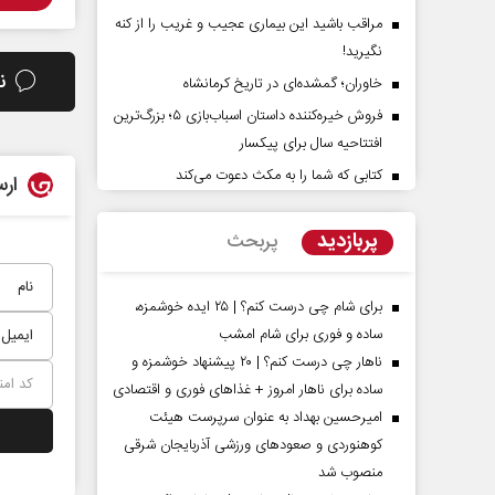
مراقب باشید این بیماری عجیب و غریب را از کنه
نگیرید!
ن
خاوران؛ گمشده‌ای در تاریخ کرمانشاه
فروش خیره‌کننده داستان اسباب‌بازی ۵؛ بزرگ‌ترین
افتتاحیه سال برای پیکسار
کتابی که شما را به مکث دعوت می‌کند
ارس
پشت‌پرده تهدیدات کوتاه‏‌مدت و
اربعین نماد مقاومت در ب
ادعا‌های خلاف واقع آمریکا
استکبار‌
پربازدید
پربحث
مین - تحلیلگر مسائل سیاسی
رحمت‌الله نوروزی - عضو کمیسیون اجت
مجلس
برای شام چی درست کنم؟ | ۲۵ ایده خوشمزه،
ساده و فوری برای شام امشب
ناهار چی درست کنم؟ | ۲۰ پیشنهاد خوشمزه و
ساده برای ناهار امروز + غذاهای فوری و اقتصادی
امیرحسین بهداد به عنوان سرپرست هیئت
کوهنوردی و صعودهای ورزشی آذربایجان شرقی
منصوب شد