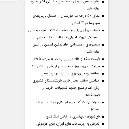
زمان پخش سریال «ماه عسل» با بازی اکبر عبدی
اعلام شد
دمای ۵۰ درجه در خوزستان | احتمال بارش‌های
سیل‌آسا در ۳ استان
قصه سریال رویای نیمه شب اختلاف شیعه و سنی
نیست/ از روند اجرای فیلمنامه رضایت دارم
مسیر‌های راهپیمایی جاماندگان اربعین در البرز
اعلام شد
قیمت سکه و طلا در بازار آزاد در ۱۰ مرداد ۱۴۰۵
ببینید | «چهل روز » محسن چاووشی منتشر شد
مردادماه
صفحات نخست روزنامه ها‌ی‌سه‌شنبه ۶ مردادماه
صفحات
رسانه‌های برون‌مرزی راویان جهانی اربعین
افزایش سقف اعتبار خرید بازنشستگان کشوری |
زمان اعلام مبلغ جدید تسهیلات خرید از
فروشگاه‌ها
اطراف رشت کجا بریم (جاهای دیدنی اطراف
رشت)
باج‌نیوزها؛ باج‌گیری در لباس افشاگری
تعرض به زیرساخت‌های ایران، بنای هژمونی