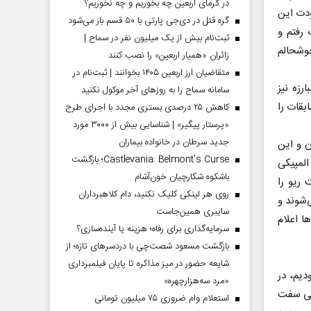
در گرمای اربعین چه بخوریم و چه نخوریم؟
ودت این
گره قتل در دی‌جی پارتی با ۵۰ قسم باز می‌شود
رفتم و
ثبت‌نام بیش از یک میلیون نفر در سماح |
خوشحالم
زائران «همیار اربعین» را نصب کنند
متقاضیان ارز اربعین ۱۴۰۵ بخوانند | ثبت‌نام در
رزه نیز
سامانه سماح را به روز‌های آخر موکول نکنید
بقات را
کاهش ۲۵ درصدی بستری مجدد با اجرای طرح
«پرستار پیگیر» | شناسایی بیش از ۳۰۰۰ مورد
جدید سرطان در خانواده بیماران
ستان و این
Castlevania: Belmont’s Curse؛ بازگشت
المپیکی
باشکوه شکارچیان خون‌آشام
ریو را
روی هر لینکی کلیک نکنید، دام کلاهبرداران
‌شوند و
سایبری همین‌جاست
ا اعلام
سرمایه‌گذاری برای رفاه؛ هزینه یا آینده‌سازی؟
بازگشت مسعود شصت‌چی با دردسر‌های تازه؛ از
شایعه حضور در میز مذاکره تا پایان فیلمبرداری
دیم، در
«مرد سه‌هزارچهره»
یلی سفت
استعلام وام ضروری ۷۵ میلیون تومانی