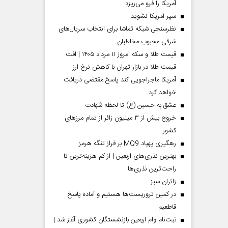
آمریکا را فرو می‌ریزد
سپر آمریکا نشوید
نظرسنجی شبکه تماشا برای انتخاب سریال‌های
شرقی محبوب مخاطبان
قیمت طلا و سکه امروز ۱۱ مرداد ۱۴۰۵ | افت
قیمت طلا در بازار تهران با کاهش نرخ ارز
آمریکا ماجراجویی کند پاسخ مقتضی دریافت
خواهد کرد
عشق به حسین (ع) تا لحظه شهادت
خروج بیش از ۳ میلیون زائر از تمام مرز‌های
کشور
رهگیری پهپاد MQ9 بر فراز تنگه هرمز
بهترین نذری‌های اربعین | از کم هزینه‌ترین تا
راحت‌ترین نذری‌ها
‌زائران سبز
در کمین تروریست‌ها هستیم و آماده پاسخ
قاطعیم
ثبت‌نام وام اربعین بازنشستگان کشوری آغاز شد |