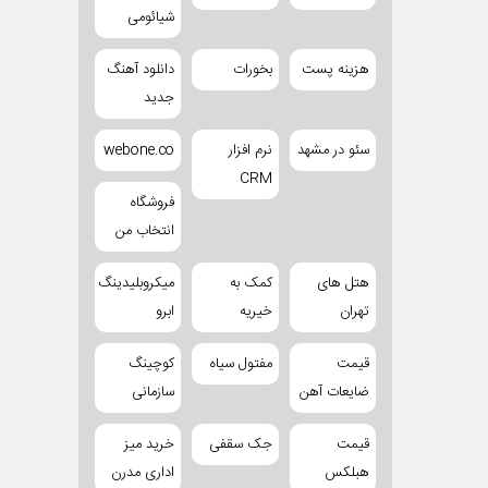
شیائومی
هزینه پست
بخورات
دانلود آهنگ
جدید
سئو در مشهد
نرم افزار
webone.co
CRM
فروشگاه
انتخاب من
هتل های
کمک به
میکروبلیدینگ
تهران
خیریه
ابرو
قیمت
مفتول سیاه
کوچینگ
ضایعات آهن
سازمانی
قیمت
جک سقفی
خرید میز
هبلکس
اداری مدرن