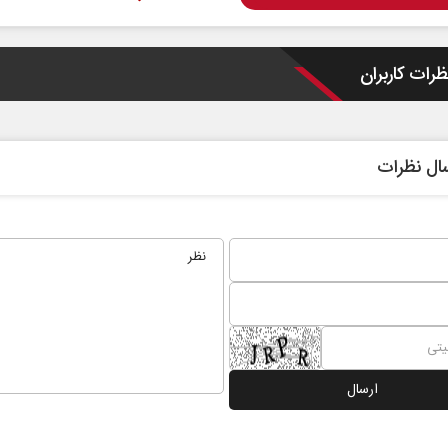
ظرات کاربران
ال نظرات
رابر
از باتلاق انرژی تا بن‌بست ترامپ
حکایت
نرگس خ
ماعی
رضا سپهوند - سخنگوی کمیسیون انرژی مجلس