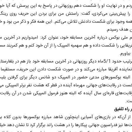
ردم و در نهایت او را شکست دهم.روزبهانی در پاسخ به این پرسش که آیا خ
را پیش‌بینی می‌کردی، گفت: راستش من برای بردن این حریف روی رینگ 
همه وجود برای شکست دادنش تلاش می‌کنم. این همه فکر و ذکر من بود و 
ن هدف رسیدم.
م ملی بوکس درباره آخرین مسابقه خود، عنوان کرد: امیدواریم در آخرین مبا
یقایی را شکست داده و هم سهمیه المپیک را از آن خود کنم و هم کمربند مسا
یاورم.
به این ترتیب حدود 5/1ماه دیگر روزبهانی در آخرین مسابقه خود باز هم در بلغار
ر نماینده آفریقا مبارزه می‌کند و در صورت شکست دادن این حریف، مستقیما 
 البته بوکسورهای مدعی حضور در المپیک دو شانس دیگر برای گرفتن بلیت 
خست در رقابت‌های جهانی مهرماه آینده در قطر که هشت نفر برتر المپیکی می
قابت‌های قاره‌ای سال‌ آینده که البته هنوز فرمول المپیکی شدن در آن رقابت‌ه
ت.
راه تلفیق
ز آن‌که در بازی‌های آسیایی اینچئون شاهد مبارزه بوکسورها بدون کلاه بو
ت‌ها نیز فدراسیون جهانی پیکارها را در هشت راند برگزار کرد تا نشان دهد خ