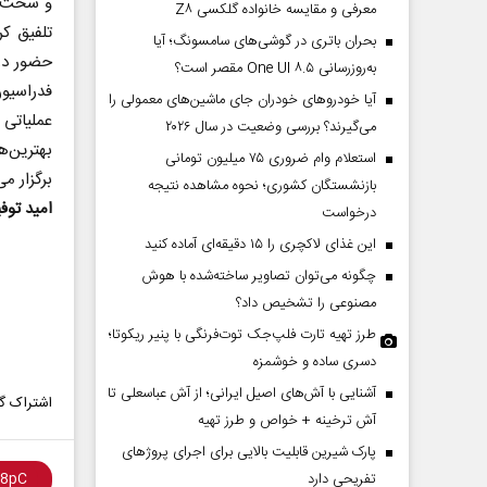
و سخت د
معرفی و مقایسه خانواده گلکسی Z۸
تلفیق کر
بحران باتری در گوشی‌های سامسونگ؛ آیا
حضور در
به‌روزرسانی One UI ۸.۵ مقصر است؟
فدراسیون
آیا خودروهای خودران جای ماشین‌های معمولی را
عملیاتی
می‌گیرند؟ بررسی وضعیت در سال ۲۰۲۶
بهترین‌ه
استعلام وام ضروری ۷۵ میلیون تومانی
برگزار می
بازنشستگان کشوری؛ نحوه مشاهده نتیجه
امید توف
درخواست
این غذای لاکچری را ۱۵ دقیقه‌ای آماده کنید
چگونه می‌توان تصاویر ساخته‌شده با هوش
مصنوعی را تشخیص داد؟
طرز تهیه تارت فلپ‌جک توت‌فرنگی با پنیر ریکوتا؛
دسری ساده و خوشمزه
آشنایی با آش‌های اصیل ایرانی؛ از آش عباسعلی تا
اشتراک گذ
آش ترخینه + خواص و طرز تهیه
پارک شیرین قابلیت‌ بالایی برای اجرای پروژهای
تفریحی دارد