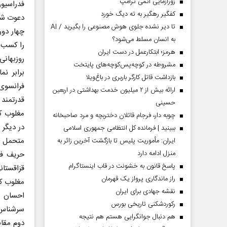
زورآزمایی اتمی ترامپ
فدراسیو
کفگیر رهگیر به ته دیگ خورد
تا دیر نشده جلوی هوش مصنوعی را بگیرید / AI
به انسان مسلط می‌شود؟
را کسب خ
هرمز؛ ابتکارعمل در دست ایران
روزبهانی
مشروطه در کوچه‌پس‌کوچه‌های پایتخت
برابر ن
بازداشت قاتل کارگر باربری در باغ‌ویلا
فرانسوی 
ارائه بیش از ۲ میلیون خدمت بهداشتی در اربعین
قدرتمند
حسینی
مغلوب کن
چوبه دار، فرجام قاتلان دختربچه و مرد صاحبخانه
در دیگر
ببینید | فرمانده کل انتظامی جمهوری اسلامی
متحمل ا
ایران­: مأموریت پلیس تا بازگشت آخرین زائر به
منزل ادامه دارد
حریف فر
پاسخ قانون به خشونت در قاب اینستاگرام
قزاقستان
راز ماندگاری پرواز یک قهرمان
مغلوب کر
نقشه جهادی برای ایران
احسان رو
رکوردشکنی تاریخی بورس
سرشناس و
هم دنبال جوانگرایی هستم هم نتیجه
دوم مقاب