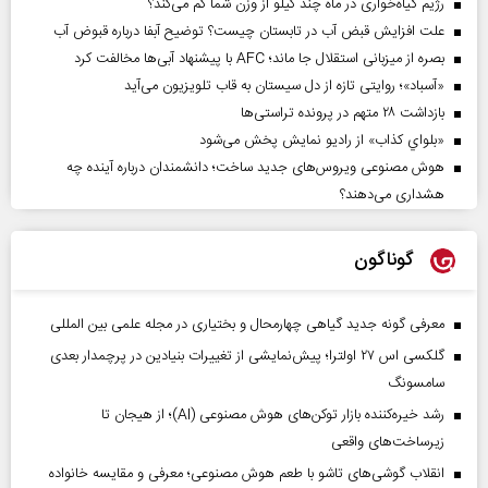
رژیم گیاه‌خواری در ماه چند کیلو از وزن شما کم می‌کند؟
علت افزایش قبض آب در تابستان چیست؟ توضیح آبفا درباره قبوض آب
بصره از میزبانی استقلال جا ماند؛ AFC با پیشنهاد آبی‌ها مخالفت کرد
«آسباد»؛ روایتی تازه از دل سیستان به قاب تلویزیون می‌آید
بازداشت ۲۸ متهم در پرونده تراستی‌ها
«بلواي کذاب» از رادیو نمایش پخش می‌شود
هوش مصنوعی ویروس‌های جدید ساخت؛ دانشمندان درباره آینده چه
هشداری می‌دهند؟
گوناگون
معرفی گونه جدید گیاهی چهارمحال و بختیاری در مجله علمی بین المللی
گلکسی اس ۲۷ اولترا؛ پیش‌نمایشی از تغییرات بنیادین در پرچمدار بعدی
سامسونگ
رشد خیره‌کننده بازار توکن‌های هوش مصنوعی (AI)؛ از هیجان تا
زیرساخت‌های واقعی
انقلاب گوشی‌های تاشو‌ با طعم هوش مصنوعی؛ معرفی و مقایسه خانواده