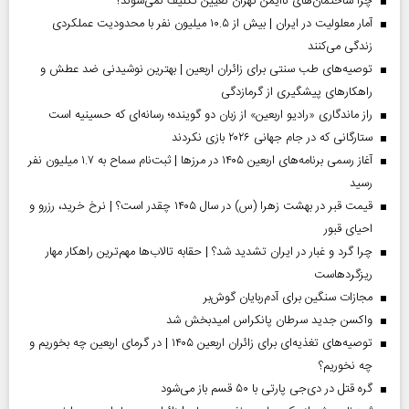
چرا ساختمان‌های ناایمن تهران تعیین تکلیف نمی‌شوند؟
آمار معلولیت در ایران | بیش از ۱۰.۵ میلیون نفر با محدودیت عملکردی
زندگی می‌کنند
توصیه‌های طب سنتی برای زائران اربعین | بهترین نوشیدنی ضد عطش و
راهکارهای پیشگیری از گرمازدگی
راز ماندگاری «رادیو اربعین» از زبان دو گوینده؛ رسانه‌ای که حسینیه است
ستارگانی که در جام جهانی ۲۰۲۶ بازی نکردند
آغاز رسمی برنامه‌های اربعین ۱۴۰۵ در مرز‌ها | ثبت‌نام سماح به ۱.۷ میلیون نفر
رسید
قیمت قبر در بهشت زهرا (س) در سال ۱۴۰۵ چقدر است؟ | نرخ خرید، رزرو و
احیای قبور
چرا گرد و غبار در ایران تشدید شد؟ | حقابه تالاب‌ها مهم‌ترین راهکار مهار
ریزگردهاست
مجازات سنگین برای آدم‌ربایان گوش‌بر
واکسن جدید سرطان پانکراس امیدبخش شد
توصیه‌های تغذیه‌ای برای زائران اربعین ۱۴۰۵ | در گرمای اربعین چه بخوریم و
چه نخوریم؟
گره قتل در دی‌جی پارتی با ۵۰ قسم باز می‌شود