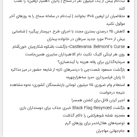
ثبت‌نام بیش از یک میلیون نفر در سماح | زائران «همیار اربعین» را نصب
کنند
متقاضیان ارز اربعین ۱۴۰۵ بخوانند | ثبت‌نام در سامانه سماح را به روز‌های آخر
موکول نکنید
کاهش ۲۵ درصدی بستری مجدد با اجرای طرح «پرستار پیگیر» | شناسایی
بیش از ۳۰۰۰ مورد جدید سرطان در خانواده بیماران
Castlevania: Belmont’s Curse؛ بازگشت باشکوه شکارچیان خون‌آشام
روی هر لینکی کلیک نکنید، دام کلاهبرداران سایبری همین‌جاست
سرمایه‌گذاری برای رفاه؛ هزینه یا آینده‌سازی؟
بازگشت مسعود شصت‌چی با دردسر‌های تازه؛ از شایعه حضور در میز مذاکره
تا پایان فیلمبرداری «مرد سه‌هزارچهره»
استعلام وام ضروری ۷۵ میلیون تومانی بازنشستگان کشوری؛ نحوه مشاهده
نتیجه درخواست
اجیر کردن قاتل برای کشتن همسر!
بازگشت Black Flag Resynced خبری جذاب برای دوستداران بازی
معجزه، نقشه شوهرکشی را ناکام گذاشت
توصیه‌های هلال‌احمر برای روز‌های گرم
جام‌جهانی مهاجران