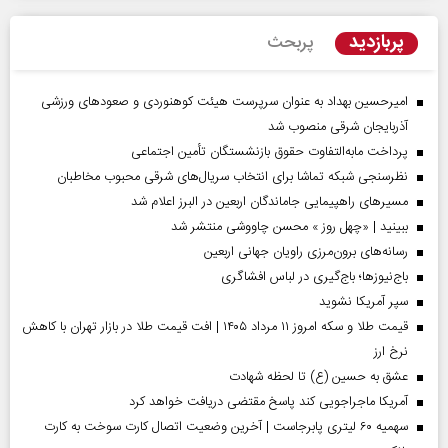
پربازدید
پربحث
امیرحسین بهداد به عنوان سرپرست هیئت کوهنوردی و صعودهای ورزشی
آذربایجان شرقی منصوب شد
پرداخت مابه‌التفاوت حقوق بازنشستگان تأمین اجتماعی
نظرسنجی شبکه تماشا برای انتخاب سریال‌های شرقی محبوب مخاطبان
مسیر‌های راهپیمایی جاماندگان اربعین در البرز اعلام شد
ببینید | «چهل روز » محسن چاووشی منتشر شد
رسانه‌های برون‌مرزی راویان جهانی اربعین
باج‌نیوزها؛ باج‌گیری در لباس افشاگری
سپر آمریکا نشوید
قیمت طلا و سکه امروز ۱۱ مرداد ۱۴۰۵ | افت قیمت طلا در بازار تهران با کاهش
نرخ ارز
عشق به حسین (ع) تا لحظه شهادت
آمریکا ماجراجویی کند پاسخ مقتضی دریافت خواهد کرد
سهمیه ۶۰ لیتری پابرجاست | آخرین وضعیت اتصال کارت سوخت به کارت