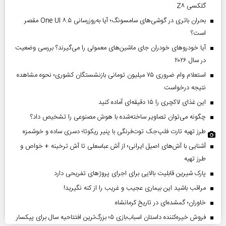
گلکسی Z۸
بحران باتری در گوشی‌های سامسونگ؛ آیا به‌روزرسانی One UI ۸.۵ مقصر
است؟
آیا خودروهای خودران جای ماشین‌های معمولی را می‌گیرند؟ بررسی وضعیت
در سال ۲۰۲۶
استعلام وام ضروری ۷۵ میلیون تومانی بازنشستگان کشوری؛ نحوه مشاهده
نتیجه درخواست
این غذای لاکچری را ۱۵ دقیقه‌ای آماده کنید
چگونه می‌توان تصاویر ساخته‌شده با هوش مصنوعی را تشخیص داد؟
طرز تهیه تارت فلپ‌جک توت‌فرنگی با پنیر ریکوتا؛ دسری ساده و خوشمزه
آشنایی با آش‌های اصیل ایرانی؛ از آش عباسعلی تا آش ترخینه + خواص و
طرز تهیه
پارک شیرین قابلیت‌ بالایی برای اجرای پروژهای تفریحی دارد
مراقب باشید این بیماری عجیب و غریب را از کنه نگیرید!
خاوران؛ گمشده‌ای در تاریخ کرمانشاه
فروش خیره‌کننده داستان اسباب‌بازی ۵؛ بزرگ‌ترین افتتاحیه سال برای پیکسار