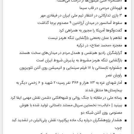
«استخر»‌‌؛ حتی میمون‌ها از درخت می‌افتند!
قهرمانان مردمی در قاب سیما
۳ بازی تدارکاتی در انتظار تیم ملی ایران در فیفادی مهر
سقوط آسانسور در میدان آرژانتین ۹ مصدوم برجا گذاشت
گفت‌وگوها آمریکا را مجبور به همراهی کرد
تفاهم با عمان به‌معنی بازگشایی تنگه هرمز نیست
معجزه «محمد صلاح» در ترکیه
گزارشگران رادیو هم‌نفس و همدل مردم در میدان‌های سخت هستند
بازگشایی تنگه هرمز مشروط به پذیرش شروط ایران است
جشنواره تابستانی با ۱۷ فیلم سینمایی و انیمیشن روی آنتن تلویزیون
راویان نصر
آمار شهدای غزه به ۷۳ هزار و ۳۸۴ نفر رسید؛ ۲ شهید و ۶ زخمی دیگر به
بیمارستان‌ها منتقل شدند
رسانه ملی در مقابله با جنگ روانی و شبهه‌افکنی دشمن نقش مهمی ایفا کرد
ببینید | «لبالب»؛ نخستین سریال مستند داستانی تولید شده با هوش
مصنوعی روی آنتن شبکه دو
هشدار پژوهشگران درباره یک ماده پرکاربرد؛ نقش پلی‌اتیلن در تشدید کبد
چرب