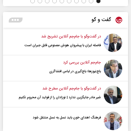
گفت و گو
در گفت‌و‌گو با جام‌جم آنلاین تشریح شد
فاصله ایران با پیشرو‌ان هوش مصنوعی قابل جبران است
جام‌جم آنلاین بررسی کرد
باج‌نیوزها؛ باج‌گیری در لباس افشاگری
در گفت‌و‌گو با جام‌جم آنلاین مطرح شد
شیر مادر جایگزین ندارد | نوزادان را از فواید آن محروم نکنیم
فرهنگ اهدای خون باید نسل به نسل منتقل شود