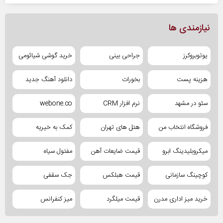
نیازمندی ها
یوتوبروکرز
جراحی بینی
خرید گوشی شیائومی
هزینه پست
بخورات
دانلود آهنگ جدید
سئو در مشهد
نرم افزار CRM
webone.co
فروشگاه انتخاب من
هتل های تهران
کمک به خیریه
میکروبلیدینگ ابرو
قیمت ضایعات آهن
مفتول سیاه
کوچینگ سازمانی
قیمت هبلکس
جک سقفی
خرید میز اداری مدرن
قیمت میلگرد
میز کنفرانس