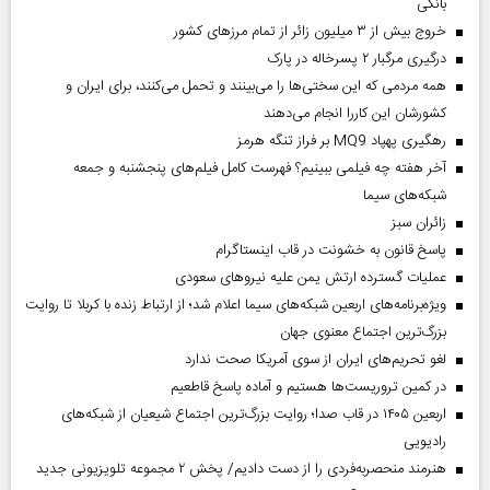
بانکی
خروج بیش از ۳ میلیون زائر از تمام مرز‌های کشور
درگیری مرگبار ۲ پسرخاله در پارک
همه مردمی که این سختی‌ها را می‌بینند و تحمل می‌کنند، برای ایران و
کشورشان این کاررا انجام می‌دهند
رهگیری پهپاد MQ9 بر فراز تنگه هرمز
آخر هفته چه فیلمی ببینیم؟ فهرست کامل فیلم‌های پنجشنبه و جمعه
شبکه‌های سیما
‌زائران سبز
پاسخ قانون به خشونت در قاب اینستاگرام
عملیات گسترده ارتش یمن علیه نیروهای سعودی
ویژه‌برنامه‌های اربعین شبکه‌های سیما اعلام شد؛ از ارتباط زنده با کربلا تا روایت
بزرگ‌ترین اجتماع معنوی جهان
لغو تحریم‌های ایران از سوی آمریکا صحت ندارد
در کمین تروریست‌ها هستیم و آماده پاسخ قاطعیم
اربعین ۱۴۰۵ در قاب صدا؛ روایت بزرگ‌ترین اجتماع شیعیان از شبکه‌های
رادیویی
هنرمند منحصر‌به‌فردی را از دست دادیم/ پخش ۲ مجموعه تلویزیونی جدید