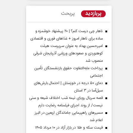
پربازدید
پربحث
ناهار چی درست کنم؟ | ۲۰ پیشنهاد خوشمزه و
ساده برای ناهار امروز + غذاهای فوری و اقتصادی
امیرحسین بهداد به عنوان سرپرست هیئت
کوهنوردی و صعودهای ورزشی آذربایجان شرقی
منصوب شد
پرداخت مابه‌التفاوت حقوق بازنشستگان تأمین
اجتماعی
 مردادماه
صفحات نخست‌روزنامه‌ها‌ی‌چهارشنبه‌۷‌مردادماه
صفحات 
دمای ۵۰ درجه در خوزستان | احتمال بارش‌های
سیل‌آسا در ۳ استان
قصه سریال رویای نیمه شب اختلاف شیعه و سنی
نیست/ از روند اجرای فیلمنامه رضایت دارم
مسیر‌های راهپیمایی جاماندگان اربعین در البرز
اعلام شد
قیمت سکه و طلا در بازار آزاد در ۱۰ مرداد ۱۴۰۵