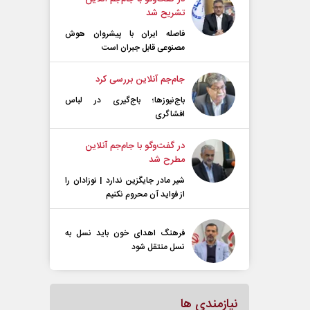
تشریح شد
فاصله ایران با پیشرو‌ان هوش
مصنوعی قابل جبران است
جام‌جم آنلاین بررسی کرد
باج‌نیوزها؛ باج‌گیری در لباس
افشاگری
در گفت‌و‌گو با جام‌جم آنلاین
مطرح شد
شیر مادر جایگزین ندارد | نوزادان را
از فواید آن محروم نکنیم
فرهنگ اهدای خون باید نسل به
نسل منتقل شود
نیازمندی ها