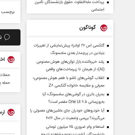
پرداخت مابه‌التفاوت حقوق بازنشستگان تأمین
اجتماعی
برچسب ه
گوناگون
ن
گلکسی اس ۲۷ اولترا؛ پیش‌نمایشی از تغییرات
بنیادین در پرچمدار بعدی سامسونگ
اخب
رشد خیره‌کننده بازار توکن‌های هوش مصنوعی
(AI)؛ از هیجان تا زیرساخت‌های واقعی
حملات 
انقلاب گوشی‌های تاشو‌ با طعم هوش مصنوعی؛
حمله په
معرفی و مقایسه خانواده گلکسی Z۸
بحران باتری در گوشی‌های سامسونگ؛ آیا
به‌روزرسانی One UI ۸.۵ مقصر است؟
آیا خودروهای خودران جای ماشین‌های معمولی را
ارس
می‌گیرند؟ بررسی وضعیت در سال ۲۰۲۶
استعلام وام ضروری ۷۵ میلیون تومانی
بازنشستگان کشوری؛ نحوه مشاهده نتیجه