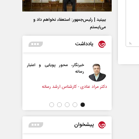
ببینید | رئیس‌جمهور: استعفاء نخواهم داد و
می‌ایستم
یادداشت
خبرنگار، محور پویایی و اعتبار
همه مدافع حرم هستی
رسانه
مراد عنادی - کارشناس ارشد رسانه
دکتر حکیمه سقای بی‌ریا - استاد
تهران
پیشخوان