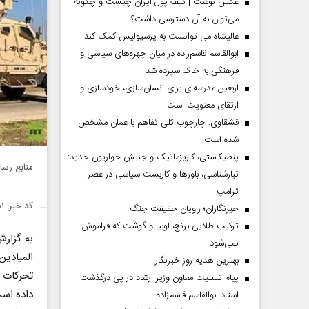
عکس نوشت | کیف پول ایران چیست و چگونه
می‌توان به آن دسترسی داشت؟
عالیشاه می توانست به پرسپولیس کمک کند
ابوالقاسم قاسم‌زاده در میان چهره‌های سیاسی و
فرهنگی به خاک سپرده شد
اربعین مدرسه‌ای برای انسان‌سازی، خودسازی و
ارتقای معنویت است
قشقاوی: چارچوب کلی تفاهم با عمان مشخص
شده است
پنطیکاستی، کاریزماتیک و جنبش حواریون جدید:
منابع رسا
تبارشناسی، باور‌ها و کاربست سیاسی در عصر
ترامپ
کد خبر: ۱۴۸۱۸۵۱
خبرنگاران؛ راویان حقیقت جنگ
ترکیب طلایی برنج، لوبیا و گوشت که فراموش
به گزار
نمی‌شود
المیادی
بهترین هدیه روز خبرنگار
تحرکات 
پیام تسلیت معاون وزیر ارشاد در پی درگذشت
داده اس
استاد ابوالقاسم قاسم‌زاده