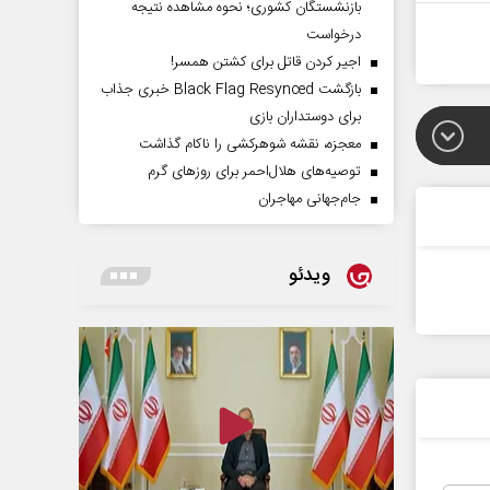
بازنشستگان کشوری؛ نحوه مشاهده نتیجه
درخواست
اجیر کردن قاتل برای کشتن همسر!
بازگشت Black Flag Resynced خبری جذاب
برای دوستداران بازی
معجزه، نقشه شوهرکشی را ناکام گذاشت
توصیه‌های هلال‌احمر برای روز‌های گرم
جام‌جهانی مهاجران
ویدئو