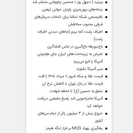
ببینید | «چهل روز » محسن چاووشی منتشر شد
رسانه‌های برون‌مرزی راویان جهانی اربعین
نظرسنجی شبکه تماشا برای انتخاب سریال‌های
شرقی محبوب مخاطبان
اطراف رشت کجا بریم (جاهای دیدنی اطراف
رشت)
باج‌نیوزها؛ باج‌گیری در لباس افشاگری
تعرض به زیرساخت‌های ایران، بنای هژمونی
آمریکا را فرو می‌ریزد
سپر آمریکا نشوید
قیمت طلا و سکه امروز ۱۱ مرداد ۱۴۰۵ | افت
قیمت طلا در بازار تهران با کاهش نرخ ارز
عشق به حسین (ع) تا لحظه شهادت
آمریکا ماجراجویی کند پاسخ مقتضی دریافت
خواهد کرد
خروج بیش از ۳ میلیون زائر از تمام مرز‌های
کشور
رهگیری پهپاد MQ9 بر فراز تنگه هرمز