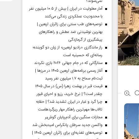
نمی‌شوند؟
آمار معلولیت در ایران | بیش از ۱۰.۵ میلیون نفر
با محدودیت عملکردی زندگی می‌کنند
توصیه‌های طب سنتی برای زائران اربعین |
بهترین نوشیدنی ضد عطش و راهکارهای
پیشگیری از گرمازدگی
راز ماندگاری «رادیو اربعین» از زبان دو گوینده؛
رسانه‌ای که حسینیه است
ستارگانی که در جام جهانی ۲۰۲۶ بازی نکردند
آغاز رسمی برنامه‌های اربعین ۱۴۰۵ در مرز‌ها |
ثبت‌نام سماح به ۱.۷ میلیون نفر رسید
قیمت قبر در بهشت زهرا (س) در سال ۱۴۰۵
چقدر است؟ | نرخ خرید، رزرو و احیای قبور
چرا گرد و غبار در ایران تشدید شد؟ | حقابه
تالاب‌ها مهم‌ترین راهکار مهار ریزگردهاست
مجازات سنگین برای آدم‌ربایان گوش‌بر
واکسن جدید سرطان پانکراس امیدبخش شد
توصیه‌های تغذیه‌ای برای زائران اربعین ۱۴۰۵ |