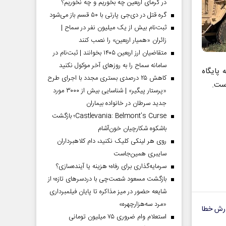
در گرمای اربعین چه بخوریم و چه نخوریم؟
گره قتل در دی‌جی پارتی با ۵۰ قسم باز می‌شود
ثبت‌نام بیش از یک میلیون نفر در سماح |
زائران «همیار اربعین» را نصب کنند
متقاضیان ارز اربعین ۱۴۰۵ بخوانند | ثبت‌نام در
سامانه سماح را به روز‌های آخر موکول نکنید
 پایگاه
کاهش ۲۵ درصدی بستری مجدد با اجرای طرح
است.
«پرستار پیگیر» | شناسایی بیش از ۳۰۰۰ مورد
جدید سرطان در خانواده بیماران
Castlevania: Belmont’s Curse؛ بازگشت
باشکوه شکارچیان خون‌آشام
روی هر لینکی کلیک نکنید، دام کلاهبرداران
سایبری همین‌جاست
سرمایه‌گذاری برای رفاه؛ هزینه یا آینده‌سازی؟
بازگشت مسعود شصت‌چی با دردسر‌های تازه؛ از
شایعه حضور در میز مذاکره تا پایان فیلمبرداری
«مرد سه‌هزارچهره»
رش خطا
استعلام وام ضروری ۷۵ میلیون تومانی