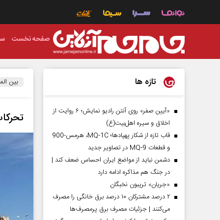
صفحه نخست
سی
تازه ها
بین الم
«آیین صفر» روی آنتن رادیو نمایش؛ ۶ روایت از
تحرکات
اخلاق و سیره اهل‌بیت(ع)
قاب تازه از شکار پهپادها؛ MQ-1C، هرمس-900
و قطعات MQ-9 در تصاویر جدید
دشمن نباید از مواضع ایران احساس ضعف کند |
در جنگ هم مذاکره ادامه دارد
«جریان» تریبون نخبگان
۲ درصد مشترکان ۱۰ درصد برق خانگی را مصرف
می‌کنند | جزئیات مصرف برق پرمصرف‌ها