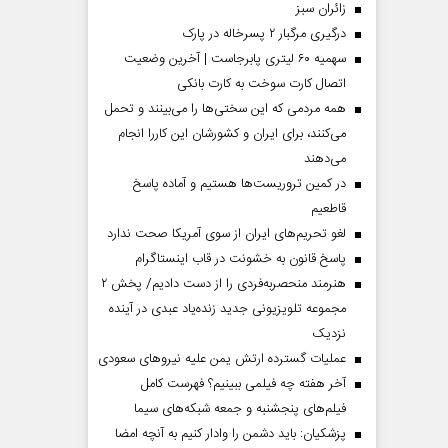
‌زائران سبز
درگیری مرگبار ۲ پسرخاله در پارک
سهمیه ۶۰ لیتری پابرجاست | آخرین وضعیت
اتصال کارت سوخت به کارت بانکی
همه مردمی که این سختی‌ها را می‌بینند و تحمل
می‌کنند، برای ایران و کشورشان این کاررا انجام
می‌دهند
در کمین تروریست‌ها هستیم و آماده پاسخ
قاطعیم
لغو تحریم‌های ایران از سوی آمریکا صحت ندارد
پاسخ قانون به خشونت در قاب اینستاگرام
هنرمند منحصر‌به‌فردی را از دست دادیم/ پخش ۲
مجموعه تلویزیونی جدید زنده‌یاد عبدی در آینده
نزدیک
عملیات گسترده ارتش یمن علیه نیروهای سعودی
آخر هفته چه فیلمی ببینیم؟ فهرست کامل
فیلم‌های پنجشنبه و جمعه شبکه‌های سیما
پزشکیان: باید دشمن را وادار کنیم به آنچه امضا