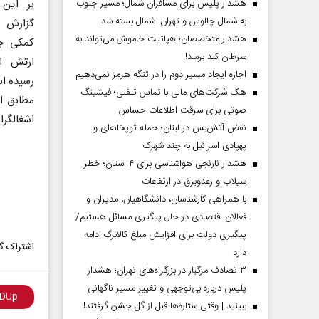
هشدار پلیس برای مسافران شمال؛ مسیر جنوب
بر این 
به شمال چالوس و تهران–شمال بسته شد
گزارش د
هشدار متخصصان؛ هپاتیت خاموش می‌تواند به
کمکی ج
سرطان کبد برسد!
ارتش اش
اجازه ایجاد مسیر دوم را در تنگه هرمز نمی‌دهیم
رسیده ا
هک شرکت‌های مالی با تماس تلفنی؛ فیشینگ
مطابق اع
صوتی برای سرقت اطلاعات حساس
اشغالگرا
نقض آتش‌بس در لبنان؛ حمله توپخانه‌ای و
پهپادی اسرائیل به چند شهرک
هشدار نارنجی هواشناسی برای ۴ استان؛ خطر
سیلاب و رعدوبرق در ارتفاعات
با همراهی کارشناسان، دانشگاهیان، مدیران و
فعالان اقتصادی در حال پیگیری مسائل هستیم/
پیگیری دولت برای افزایش مبلغ کالابرگ ادامه
اشتراک گذ
دارد
۳ تصادف مرگبار در بزرگراه‌های تهران؛ هشدار
پلیس درباره بی‌توجهی و تغییر مسیر ناگهانی
ببینید | وقتی ستاره‌ها قبل از گل جشن گرفتند!