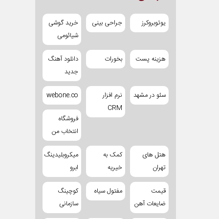
یوتوبروکرز
جراحی بینی
خرید گوشی
شیائومی
هزینه پست
بخورات
دانلود آهنگ
جدید
سئو در مشهد
نرم افزار
webone.co
CRM
فروشگاه
انتخاب من
هتل های
کمک به
میکروبلیدینگ
تهران
خیریه
ابرو
قیمت
مفتول سیاه
کوچینگ
ضایعات آهن
سازمانی