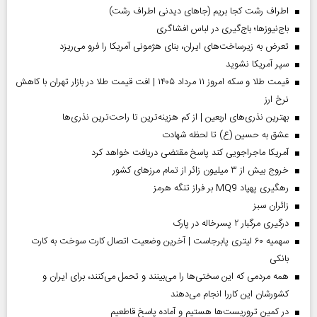
اطراف رشت کجا بریم (جاهای دیدنی اطراف رشت)
باج‌نیوزها؛ باج‌گیری در لباس افشاگری
تعرض به زیرساخت‌های ایران، بنای هژمونی آمریکا را فرو می‌ریزد
سپر آمریکا نشوید
قیمت طلا و سکه امروز ۱۱ مرداد ۱۴۰۵ | افت قیمت طلا در بازار تهران با کاهش
نرخ ارز
بهترین نذری‌های اربعین | از کم هزینه‌ترین تا راحت‌ترین نذری‌ها
عشق به حسین (ع) تا لحظه شهادت
آمریکا ماجراجویی کند پاسخ مقتضی دریافت خواهد کرد
خروج بیش از ۳ میلیون زائر از تمام مرز‌های کشور
رهگیری پهپاد MQ9 بر فراز تنگه هرمز
‌زائران سبز
درگیری مرگبار ۲ پسرخاله در پارک
سهمیه ۶۰ لیتری پابرجاست | آخرین وضعیت اتصال کارت سوخت به کارت
بانکی
همه مردمی که این سختی‌ها را می‌بینند و تحمل می‌کنند، برای ایران و
کشورشان این کاررا انجام می‌دهند
در کمین تروریست‌ها هستیم و آماده پاسخ قاطعیم