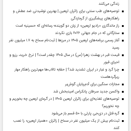
زندگی می‌کنند
توصیه‌های طب سنتی برای زائران اربعین | بهترین نوشیدنی ضد عطش و
راهکارهای پیشگیری از گرمازدگی
راز ماندگاری «رادیو اربعین» از زبان دو گوینده؛ رسانه‌ای که حسینیه است
ستارگانی که در جام جهانی ۲۰۲۶ بازی نکردند
آغاز رسمی برنامه‌های اربعین ۱۴۰۵ در مرز‌ها | ثبت‌نام سماح به ۱.۷ میلیون نفر
رسید
قیمت قبر در بهشت زهرا (س) در سال ۱۴۰۵ چقدر است؟ | نرخ خرید، رزرو و
احیای قبور
چرا گرد و غبار در ایران تشدید شد؟ | حقابه تالاب‌ها مهم‌ترین راهکار مهار
ریزگردهاست
مجازات سنگین برای آدم‌ربایان گوش‌بر
واکسن جدید سرطان پانکراس امیدبخش شد
توصیه‌های تغذیه‌ای برای زائران اربعین ۱۴۰۵ | در گرمای اربعین چه بخوریم و
چه نخوریم؟
گره قتل در دی‌جی پارتی با ۵۰ قسم باز می‌شود
ثبت‌نام بیش از یک میلیون نفر در سماح | زائران «همیار اربعین» را نصب
کنند