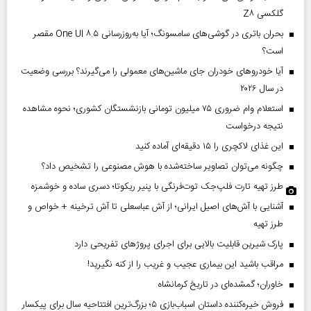
گلکسی Z۸
بحران باتری در گوشی‌های سامسونگ؛ آیا به‌روزرسانی One UI ۸.۵ مقصر
است؟
آیا خودروهای خودران جای ماشین‌های معمولی را می‌گیرند؟ بررسی وضعیت
در سال ۲۰۲۶
استعلام وام ضروری ۷۵ میلیون تومانی بازنشستگان کشوری؛ نحوه مشاهده
نتیجه درخواست
این غذای لاکچری را ۱۵ دقیقه‌ای آماده کنید
چگونه می‌توان تصاویر ساخته‌شده با هوش مصنوعی را تشخیص داد؟
طرز تهیه تارت فلپ‌جک توت‌فرنگی با پنیر ریکوتا؛ دسری ساده و خوشمزه
آشنایی با آش‌های اصیل ایرانی؛ از آش عباسعلی تا آش ترخینه + خواص و
طرز تهیه
پارک شیرین قابلیت‌ بالایی برای اجرای پروژهای تفریحی دارد
مراقب باشید این بیماری عجیب و غریب را از کنه نگیرید!
خاوران؛ گمشده‌ای در تاریخ کرمانشاه
فروش خیره‌کننده داستان اسباب‌بازی ۵؛ بزرگ‌ترین افتتاحیه سال برای پیکسار