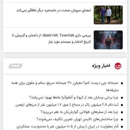
امضای سروش صحت در «استخر» دیگر غافلگیر نمی‌کند
بررسی بازی Silent Hill: Townfall؛ از داستان و گیم‌پلی تا
تاریخ انتشار و سیستم مورد نیاز
اخبار ویژه
صبحانه چی درست کنم؟ معرفی ۳۰ صبحانه سریع، سالم و مقوی برای همه
سلیقه‌ها
چرا برخی بیماران بعد از کرونا و آنفلوآنزا ماه‌ها بهبود نمی‌یابند؟
ثبت‌نام ۲.۵ میلیون زائر در سماح | عبور ۱.۷ میلیون نفر از مرز‌های اربعین
چرا بعد از سفرهای طولانی گوارش‌تان به هم می‌ریزد؟
چرا ساختمان‌های ناایمن تهران تعیین تکلیف نمی‌شوند؟
آمار معلولیت در ایران | بیش از ۱۰.۵ میلیون نفر با محدودیت عملکردی