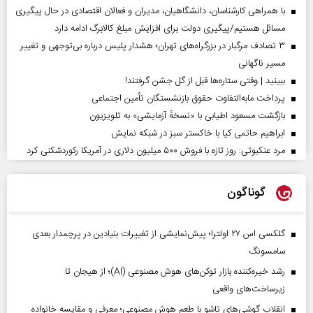
با همراهی کارشناسان، دانشگاهیان، مدیران و فعالان اقتصادی در حال پیگیری
مسائل هستیم/پیگیری دولت برای افزایش مبلغ کالابرگ ادامه دارد
۳ تصادف مرگبار در بزرگراه‌های تهران؛ هشدار پلیس درباره بی‌توجهی و تغییر
مسیر ناگهانی
ببینید | وقتی ستاره‌ها قبل از گل جشن گرفتند!
پرداخت مابه‌التفاوت حقوق بازنشستگان تأمین اجتماعی
بازگشت مسعود اطیابی با «نسخهٔ آزمایشی» به تلویزیون
ابراهیم حاتمی کیا با خاکستر سبز در شبکه نمایش
مرد عنکبوتی: روز تازه با فروش ۵۰۰ میلیون دلاری در آمریکا رکوردشکنی کرد
گوناگون
گلکسی اس ۲۷ اولترا؛ پیش‌نمایشی از تغییرات بنیادین در پرچمدار بعدی
سامسونگ
رشد خیره‌کننده بازار توکن‌های هوش مصنوعی (AI)؛ از هیجان تا
زیرساخت‌های واقعی
انقلاب گوشی‌های تاشو‌ با طعم هوش مصنوعی؛ معرفی و مقایسه خانواده