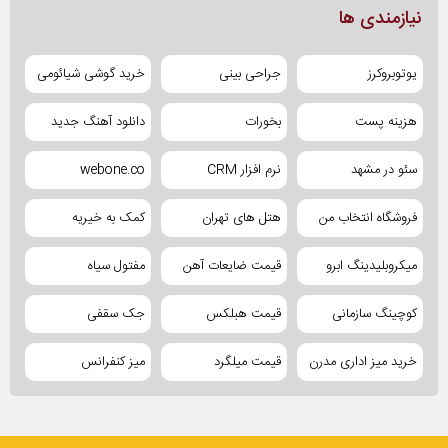
نیازمندی ها
یوتوبروکرز
جراحی بینی
خرید گوشی شیائومی
هزینه پست
بخورات
دانلود آهنگ جدید
سئو در مشهد
نرم افزار CRM
webone.co
فروشگاه انتخاب من
هتل های تهران
کمک به خیریه
میکروبلیدینگ ابرو
قیمت ضایعات آهن
مفتول سیاه
کوچینگ سازمانی
قیمت هبلکس
جک سقفی
خرید میز اداری مدرن
قیمت میلگرد
میز کنفرانس