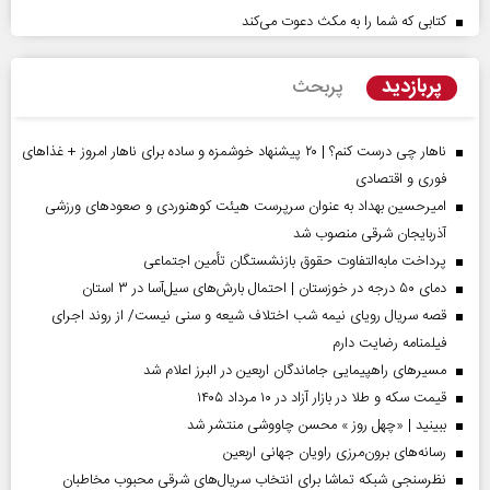
کتابی که شما را به مکث دعوت می‌کند
پربازدید
پربحث
ناهار چی درست کنم؟ | ۲۰ پیشنهاد خوشمزه و ساده برای ناهار امروز + غذاهای
فوری و اقتصادی
امیرحسین بهداد به عنوان سرپرست هیئت کوهنوردی و صعودهای ورزشی
آذربایجان شرقی منصوب شد
پرداخت مابه‌التفاوت حقوق بازنشستگان تأمین اجتماعی
دمای ۵۰ درجه در خوزستان | احتمال بارش‌های سیل‌آسا در ۳ استان
قصه سریال رویای نیمه شب اختلاف شیعه و سنی نیست/ از روند اجرای
فیلمنامه رضایت دارم
مسیر‌های راهپیمایی جاماندگان اربعین در البرز اعلام شد
قیمت سکه و طلا در بازار آزاد در ۱۰ مرداد ۱۴۰۵
ببینید | «چهل روز » محسن چاووشی منتشر شد
رسانه‌های برون‌مرزی راویان جهانی اربعین
نظرسنجی شبکه تماشا برای انتخاب سریال‌های شرقی محبوب مخاطبان