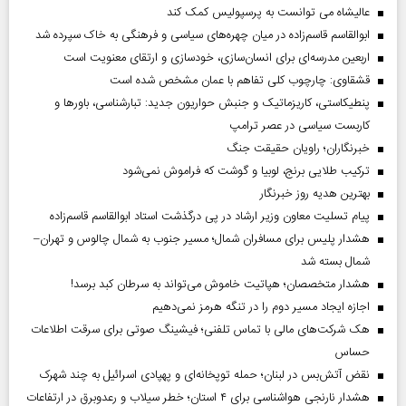
عالیشاه می توانست به پرسپولیس کمک کند
ابوالقاسم قاسم‌زاده در میان چهره‌های سیاسی و فرهنگی به خاک سپرده شد
اربعین مدرسه‌ای برای انسان‌سازی، خودسازی و ارتقای معنویت است
قشقاوی: چارچوب کلی تفاهم با عمان مشخص شده است
پنطیکاستی، کاریزماتیک و جنبش حواریون جدید: تبارشناسی، باور‌ها و
کاربست سیاسی در عصر ترامپ
خبرنگاران؛ راویان حقیقت جنگ
ترکیب طلایی برنج، لوبیا و گوشت که فراموش نمی‌شود
بهترین هدیه روز خبرنگار
پیام تسلیت معاون وزیر ارشاد در پی درگذشت استاد ابوالقاسم قاسم‌زاده
هشدار پلیس برای مسافران شمال؛ مسیر جنوب به شمال چالوس و تهران–
شمال بسته شد
هشدار متخصصان؛ هپاتیت خاموش می‌تواند به سرطان کبد برسد!
اجازه ایجاد مسیر دوم را در تنگه هرمز نمی‌دهیم
هک شرکت‌های مالی با تماس تلفنی؛ فیشینگ صوتی برای سرقت اطلاعات
حساس
نقض آتش‌بس در لبنان؛ حمله توپخانه‌ای و پهپادی اسرائیل به چند شهرک
هشدار نارنجی هواشناسی برای ۴ استان؛ خطر سیلاب و رعدوبرق در ارتفاعات