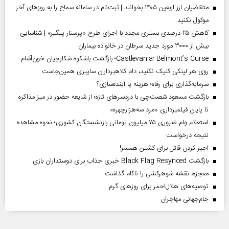
متقاضیان ارز اربعین ۱۴۰۵ بخوانند | ثبت‌نام در سامانه سماح را به روز‌های آخر
موکول نکنید
کاهش ۲۵ درصدی بستری مجدد با اجرای طرح «پرستار پیگیر» | شناسایی
بیش از ۳۰۰۰ مورد جدید سرطان در خانواده بیماران
Castlevania: Belmont’s Curse؛ بازگشت باشکوه شکارچیان خون‌آشام
روی هر لینکی کلیک نکنید، دام کلاهبرداران سایبری همین‌جاست
سرمایه‌گذاری برای رفاه؛ هزینه یا آینده‌سازی؟
بازگشت مسعود شصت‌چی با دردسر‌های تازه؛ از شایعه حضور در میز مذاکره
تا پایان فیلمبرداری «مرد سه‌هزارچهره»
استعلام وام ضروری ۷۵ میلیون تومانی بازنشستگان کشوری؛ نحوه مشاهده
نتیجه درخواست
اجیر کردن قاتل برای کشتن همسر!
بازگشت Black Flag Resynced خبری جذاب برای دوستداران بازی
معجزه، نقشه شوهرکشی را ناکام گذاشت
توصیه‌های هلال‌احمر برای روز‌های گرم
جام‌جهانی مهاجران