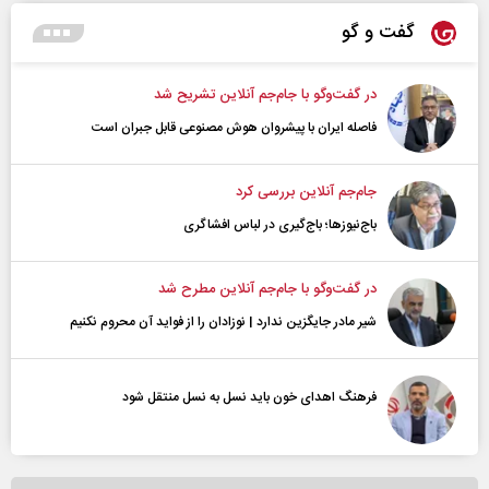
گفت و گو
در گفت‌و‌گو با جام‌جم آنلاین تشریح شد
فاصله ایران با پیشرو‌ان هوش مصنوعی قابل جبران است
جام‌جم آنلاین بررسی کرد
باج‌نیوزها؛ باج‌گیری در لباس افشاگری
در گفت‌و‌گو با جام‌جم آنلاین مطرح شد
شیر مادر جایگزین ندارد | نوزادان را از فواید آن محروم نکنیم
فرهنگ اهدای خون باید نسل به نسل منتقل شود