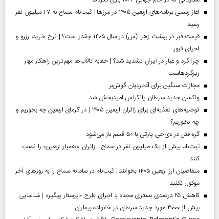
آغاز رسمی برنامه‌های اربعین ۱۴۰۵ در مرز‌ها | ثبت‌نام سماح به ۱.۷ میلیون نفر
رسید
قیمت قبر در بهشت زهرا (س) در سال ۱۴۰۵ چقدر است؟ | نرخ خرید، رزرو و
احیای قبور
چرا گرد و غبار در ایران تشدید شد؟ | حقابه تالاب‌ها مهم‌ترین راهکار مهار
ریزگردهاست
مجازات سنگین برای آدم‌ربایان گوش‌بر
واکسن جدید سرطان پانکراس امیدبخش شد
توصیه‌های تغذیه‌ای برای زائران اربعین ۱۴۰۵ | در گرمای اربعین چه بخوریم و
چه نخوریم؟
گره قتل در دی‌جی پارتی با ۵۰ قسم باز می‌شود
ثبت‌نام بیش از یک میلیون نفر در سماح | زائران «همیار اربعین» را نصب
کنند
متقاضیان ارز اربعین ۱۴۰۵ بخوانند | ثبت‌نام در سامانه سماح را به روز‌های آخر
موکول نکنید
کاهش ۲۵ درصدی بستری مجدد با اجرای طرح «پرستار پیگیر» | شناسایی
بیش از ۳۰۰۰ مورد جدید سرطان در خانواده بیماران