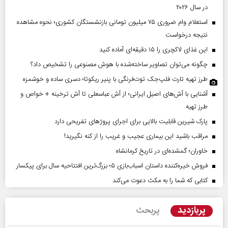
در سال ۲۰۲۶
استعلام وام ضروری ۷۵ میلیون تومانی بازنشستگان کشوری؛ نحوه مشاهده
نتیجه درخواست
این غذای لاکچری را ۱۵ دقیقه‌ای آماده کنید
چگونه می‌توان تصاویر ساخته‌شده با هوش مصنوعی را تشخیص داد؟
طرز تهیه تارت فلپ‌جک توت‌فرنگی با پنیر ریکوتا؛ دسری ساده و خوشمزه
آشنایی با آش‌های اصیل ایرانی؛ از آش عباسعلی تا آش ترخینه + خواص و
طرز تهیه
پارک شیرین قابلیت‌ بالایی برای اجرای پروژهای تفریحی دارد
مراقب باشید این بیماری عجیب و غریب را از کنه نگیرید!
خاوران؛ گمشده‌ای در تاریخ کرمانشاه
فروش خیره‌کننده داستان اسباب‌بازی ۵؛ بزرگ‌ترین افتتاحیه سال برای پیکسار
کتابی که شما را به مکث دعوت می‌کند
پربازدید
پربحث