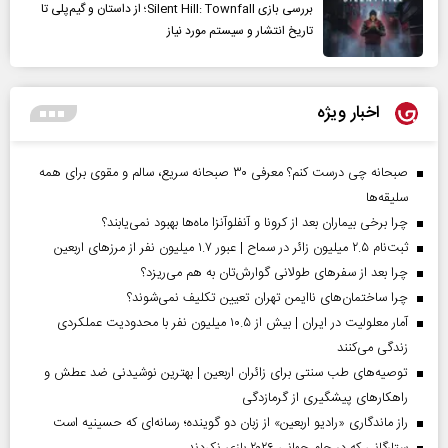
بررسی بازی Silent Hill: Townfall؛ از داستان و گیم‌پلی تا
تاریخ انتشار و سیستم مورد نیاز
اخبار ویژه
صبحانه چی درست کنم؟ معرفی ۳۰ صبحانه سریع، سالم و مقوی برای همه
سلیقه‌ها
چرا برخی بیماران بعد از کرونا و آنفلوآنزا ماه‌ها بهبود نمی‌یابند؟
ثبت‌نام ۲.۵ میلیون زائر در سماح | عبور ۱.۷ میلیون نفر از مرز‌های اربعین
چرا بعد از سفرهای طولانی گوارش‌تان به هم می‌ریزد؟
چرا ساختمان‌های ناایمن تهران تعیین تکلیف نمی‌شوند؟
آمار معلولیت در ایران | بیش از ۱۰.۵ میلیون نفر با محدودیت عملکردی
زندگی می‌کنند
توصیه‌های طب سنتی برای زائران اربعین | بهترین نوشیدنی ضد عطش و
راهکارهای پیشگیری از گرمازدگی
راز ماندگاری «رادیو اربعین» از زبان دو گوینده؛ رسانه‌ای که حسینیه است
ستارگانی که در جام جهانی ۲۰۲۶ بازی نکردند