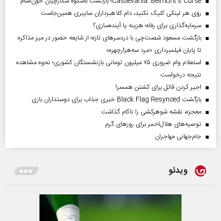
Castlevania: Belmont’s Curse؛ بازگشت باشکوه شکارچیان خون‌آشام
روی هر لینکی کلیک نکنید، دام کلاهبرداران سایبری همین‌جاست
سرمایه‌گذاری برای رفاه؛ هزینه یا آینده‌سازی؟
بازگشت مسعود شصت‌چی با دردسر‌های تازه؛ از شایعه حضور در میز مذاکره
تا پایان فیلمبرداری «مرد سه‌هزارچهره»
استعلام وام ضروری ۷۵ میلیون تومانی بازنشستگان کشوری؛ نحوه مشاهده
نتیجه درخواست
اجیر کردن قاتل برای کشتن همسر!
بازگشت Black Flag Resynced خبری جذاب برای دوستداران بازی
معجزه، نقشه شوهرکشی را ناکام گذاشت
توصیه‌های هلال‌احمر برای روز‌های گرم
جام‌جهانی مهاجران
ویدئو