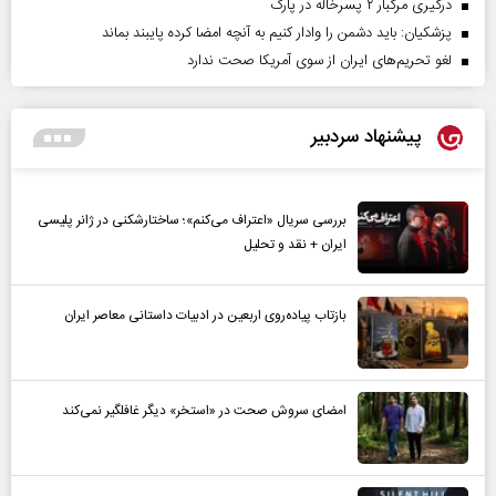
درگیری مرگبار ۲ پسرخاله در پارک
پزشکیان: باید دشمن را وادار کنیم به آنچه امضا کرده پایبند بماند
لغو تحریم‌های ایران از سوی آمریکا صحت ندارد
پیشنهاد سردبیر
بررسی سریال «اعتراف می‌کنم»؛ ساختارشکنی در ژانر پلیسی
ایران + نقد و تحلیل
بازتاب پیاده‌روی اربعین در ادبیات داستانی معاصر ایران
امضای سروش صحت در «استخر» دیگر غافلگیر نمی‌کند