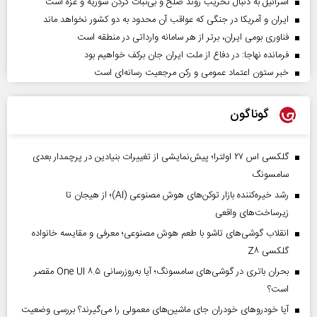
اسرائیل به دنبال تخریب روند صلح و بی‌ثبات کردن سوریه و غزه است
ایران و آمریکا در جنگی که عواقب آن محدود به دو کشور نخواهد ماند
فناوری بومی ایران، برتر از هر سامانه وارداتی در منطقه است
فرمانده نهاجا: در دفاع از ملت ایران جان برکف خواهیم بود
خبر ستون اعتماد عمومی و رکن مرجعیت رسانه‌ای است
گوناگون
گلکسی اس ۲۷ اولترا؛ پیش‌نمایشی از تغییرات بنیادین در پرچمدار بعدی
سامسونگ
رشد خیره‌کننده بازار توکن‌های هوش مصنوعی (AI)؛ از هیجان تا
زیرساخت‌های واقعی
انقلاب گوشی‌های تاشو‌ با طعم هوش مصنوعی؛ معرفی و مقایسه خانواده
گلکسی Z۸
بحران باتری در گوشی‌های سامسونگ؛ آیا به‌روزرسانی One UI ۸.۵ مقصر
است؟
آیا خودروهای خودران جای ماشین‌های معمولی را می‌گیرند؟ بررسی وضعیت