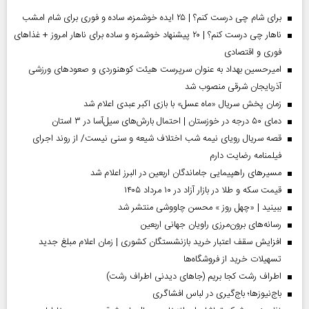
برای شام چی درست کنم؟ | ۲۵ ایده خوشمزه، ساده و فوری برای شام امشب
ناهار چی درست کنم؟ | ۲۰ پیشنهاد خوشمزه و ساده برای ناهار امروز + غذاهای
فوری و اقتصادی
امیرحسین بهداد به عنوان سرپرست هیئت کوهنوردی و صعودهای ورزشی
آذربایجان شرقی منصوب شد
زمان پخش سریال «ماه عسل» با بازی اکبر عبدی اعلام شد
دمای ۵۰ درجه در خوزستان | احتمال بارش‌های سیل‌آسا در ۳ استان
قصه سریال رویای نیمه شب اختلاف شیعه و سنی نیست/ از روند اجرای
فیلمنامه رضایت دارم
مسیر‌های راهپیمایی جاماندگان اربعین در البرز اعلام شد
قیمت سکه و طلا در بازار آزاد در ۱۰ مرداد ۱۴۰۵
ببینید | «چهل روز » محسن چاووشی منتشر شد
رسانه‌های برون‌مرزی راویان جهانی اربعین
افزایش سقف اعتبار خرید بازنشستگان کشوری | زمان اعلام مبلغ جدید
تسهیلات خرید از فروشگاه‌ها
اطراف رشت کجا بریم (جاهای دیدنی اطراف رشت)
باج‌نیوزها؛ باج‌گیری در لباس افشاگری