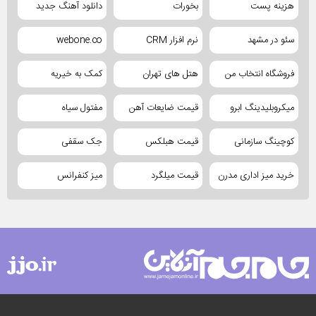
هزینه پست
بخورات
دانلود آهنگ جدید
سئو در مشهد
نرم افزار CRM
webone.co
فروشگاه انتخاب من
هتل های تهران
کمک به خیریه
میکروبلیدینگ ابرو
قیمت ضایعات آهن
مفتول سیاه
کوچینگ سازمانی
قیمت هبلکس
جک سقفی
خرید میز اداری مدرن
قیمت میلگرد
میز کنفرانس