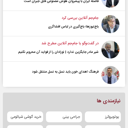
فاصله ایران با پیشرو‌ان هوش مصنوعی قابل جبران است
جام‌جم آنلاین بررسی کرد
باج‌نیوزها؛ باج‌گیری در لباس افشاگری
در گفت‌و‌گو با جام‌جم آنلاین مطرح شد
شیر مادر جایگزین ندارد | نوزادان را از فواید آن محروم نکنیم
فرهنگ اهدای خون باید نسل به نسل منتقل شود
نیازمندی ها
یوتوبروکرز
جراحی بینی
خرید گوشی شیائومی