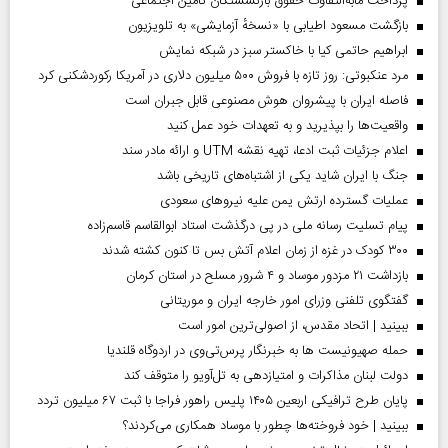
پرداخت مابه‌التفاوت حقوق بازنشستگان تأمین اجتماعی
بازگشت مسعود اطیابی با «نسخهٔ آزمایشی» به تلویزیون
ابراهیم حاتمی کیا با خاکستر سبز در شبکه نمایش
مرد عنکبوتی: روز تازه با فروش ۵۰۰ میلیون دلاری در آمریکا رکوردشکنی کرد
فاصله ایران با پیشرو‌ان هوش مصنوعی قابل جبران است
واقعیت‌ها را بپذیرید و به تعهدات خود عمل کنید
اعلام جزئیات ثبت ادعا، تهیه نقشه UTM و ارائه مادر سند
جنگ با ایران شاید یکی از اشتباه‌های تاریخی باشد
عملیات گسترده ارتش یمن علیه نیروهای سعودی
پیام تسلیت رسانه ملی در پی درگذشت استاد ابوالقاسم قاسم‌زاده
۳۰۰ کودک در غزه از زمان اعلام آتش بس تا کنون کشته شدند
بازداشت ۲۱ مزدور موساد و ۴ شرور مسلح در استان کرمان
گفتگوی تلفنی وزرای امور خارجه ایران و موریتانی
ببینید | اتحاد مقدس، از اصولی‌ترین امور است
حمله صهیونیست ها به خبرنگار پرس‌تی‌وی در اردوگاه قلندیا
دولت لبنان مذاکرات و امتیازدهی به تل‌آویو را متوقف کند
پایان طرح ترافیکی اربعین ۱۴۰۵ پلیس راهور فراجا با ثبت ۶۷ میلیون تردد
ببینید | خود فروخته‌ها چطور با موساد همکاری می‌کردند؟