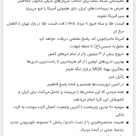
نظرسنجی شبکه تماشا برای انتخاب سریال‌های شرقی محبوب مخاطبان
تعرض به زیرساخت‌های ایران، بنای هژمونی آمریکا را فرو می‌ریزد
سپر آمریکا نشوید
قیمت طلا و سکه امروز ۱۱ مرداد ۱۴۰۵ | افت قیمت طلا در بازار تهران با کاهش
نرخ ارز
آمریکا ماجراجویی کند پاسخ مقتضی دریافت خواهد کرد
عشق به حسین (ع) تا لحظه شهادت
خروج بیش از ۳ میلیون زائر از تمام مرز‌های کشور
بهترین نذری‌های اربعین | از کم هزینه‌ترین تا راحت‌ترین نذری‌ها
رهگیری پهپاد MQ9 بر فراز تنگه هرمز
‌زائران سبز
در کمین تروریست‌ها هستیم و آماده پاسخ قاطعیم
همه مردمی که این سختی‌ها را می‌بینند و تحمل می‌کنند، برای ایران و
کشورشان این کاررا انجام می‌دهند
سهمیه ۶۰ لیتری پابرجاست | آخرین وضعیت اتصال کارت سوخت به کارت
بانکی
هنرمند منحصر‌به‌فردی را از دست دادیم/ پخش ۲ مجموعه تلویزیونی جدید
زنده‌یاد عبدی در آینده نزدیک