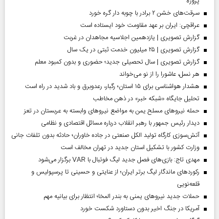
پروژه
سرقت‌های خشن ۲ برادر با چوبه دار گره خورد
عراقچی: ایران بر عهد مقاومت خود ایستاده است
گزارش تصویری | یازدهمین اجلاسیه مجاهدان در غربت
گزارش تصویری | ۲۵ میلیون خدمت ثبتی در یک سال
گزارش تصویری | سال تحصیلی جدید؛ حضوری و بدون کمبود معلم
هر نسل، عاشورا را از نو می‌خواند
هشدار هواشناسی برای ۱۵ استان؛ رگبار، رعدوبرق و باد شدید در راه است
تحلیل جایگاه «شبکه خبر» در ذهن مخاطب
حمله نیروهای مسلح یمن به مواضع نیروهای وابسته به عربستان در تعز
دیدار رئیس‌ جمهور با رهبر انقلاب درباره مسائل اقتصادی و نظامی
آتش‌سوزی کارگاه تولید الکل صنعتی در جاده خاوران؛ حادثه بدون تلفات جانی
وزارت کشور با تشکیل استان جدید در تهران مخالف است
مهدی تاج: بازی‌های فصل جدید لیگ فوتبال با VAR برگزار می‌شود
رکورد‌های ماندگار لیگ برتر ایران؛ از عنایتی و حسینی تا پرسپولیس و
قلعه‌نویی
حملات جدید نیروهای یمنی به بندر المخا؛ انتظار برای بیانیه مهم
آمریکا در جنگ اخیر بدون دستاورد شکست خورد