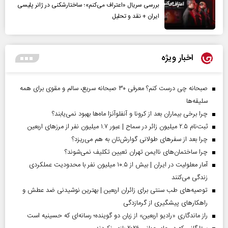
بررسی سریال «اعتراف می‌کنم»؛ ساختارشکنی در ژانر پلیسی
ایران + نقد و تحلیل
اخبار ویژه
صبحانه چی درست کنم؟ معرفی ۳۰ صبحانه سریع، سالم و مقوی برای همه
سلیقه‌ها
چرا برخی بیماران بعد از کرونا و آنفلوآنزا ماه‌ها بهبود نمی‌یابند؟
ثبت‌نام ۲.۵ میلیون زائر در سماح | عبور ۱.۷ میلیون نفر از مرز‌های اربعین
چرا بعد از سفرهای طولانی گوارش‌تان به هم می‌ریزد؟
چرا ساختمان‌های ناایمن تهران تعیین تکلیف نمی‌شوند؟
آمار معلولیت در ایران | بیش از ۱۰.۵ میلیون نفر با محدودیت عملکردی
زندگی می‌کنند
توصیه‌های طب سنتی برای زائران اربعین | بهترین نوشیدنی ضد عطش و
راهکارهای پیشگیری از گرمازدگی
راز ماندگاری «رادیو اربعین» از زبان دو گوینده؛ رسانه‌ای که حسینیه است