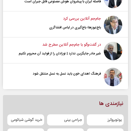
فاصله ایران با پیشرو‌ان هوش مصنوعی قابل جبران است
جام‌جم آنلاین بررسی کرد
باج‌نیوزها؛ باج‌گیری در لباس افشاگری
در گفت‌و‌گو با جام‌جم آنلاین مطرح شد
شیر مادر جایگزین ندارد | نوزادان را از فواید آن محروم نکنیم
فرهنگ اهدای خون باید نسل به نسل منتقل شود
نیازمندی ها
یوتوبروکرز
جراحی بینی
خرید گوشی شیائومی