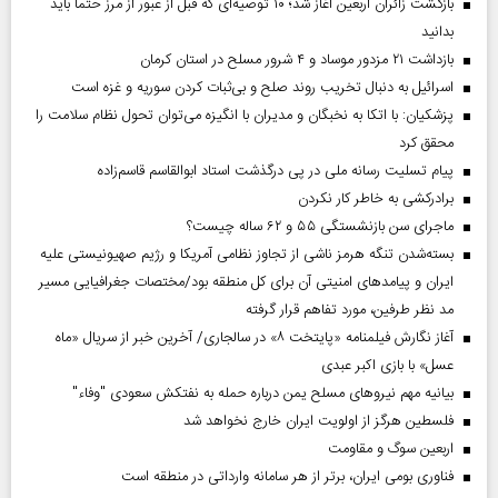
بازگشت زائران اربعین آغاز شد؛ ۱۰ توصیه‌ای که قبل از عبور از مرز حتماً باید
بدانید
بازداشت ۲۱ مزدور موساد و ۴ شرور مسلح در استان کرمان
اسرائیل به دنبال تخریب روند صلح و بی‌ثبات کردن سوریه و غزه است
پزشکیان: با اتکا به نخبگان و مدیران با انگیزه می‌توان تحول نظام سلامت را
محقق کرد
پیام تسلیت رسانه ملی در پی درگذشت استاد ابوالقاسم قاسم‌زاده
برادرکشی به خاطر کار نکردن
ماجرای سن بازنشستگی ۵۵ و ۶۲ ساله چیست؟
بسته‌شدن تنگه هرمز ناشی از تجاوز نظامی آمریکا و رژیم صهیونیستی علیه
ایران و پیامد‌های امنیتی آن برای کل منطقه بود/مختصات جغرافیایی مسیر
مد نظر طرفین، مورد تفاهم قرار گرفته
آغاز نگارش فیلمنامه «پایتخت ۸» در سالجاری/ آخرین خبر از سریال «ماه
عسل» با بازی اکبر عبدی
بیانیه مهم نیروهای مسلح یمن درباره حمله به نفتکش سعودی "وفاء"
فلسطین هرگز از اولویت ایران خارج نخواهد شد
اربعین سوگ و مقاومت
فناوری بومی ایران، برتر از هر سامانه وارداتی در منطقه است