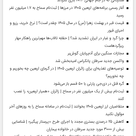
ستارگانی که در جام جهانی ۲۰۲۶ بازی نکردند
آغاز رسمی برنامه‌های اربعین ۱۴۰۵ در مرز‌ها | ثبت‌نام سماح به ۱.۷ میلیون نفر
رسید
قیمت قبر در بهشت زهرا (س) در سال ۱۴۰۵ چقدر است؟ | نرخ خرید، رزرو و
احیای قبور
چرا گرد و غبار در ایران تشدید شد؟ | حقابه تالاب‌ها مهم‌ترین راهکار مهار
ریزگردهاست
مجازات سنگین برای آدم‌ربایان گوش‌بر
واکسن جدید سرطان پانکراس امیدبخش شد
توصیه‌های تغذیه‌ای برای زائران اربعین ۱۴۰۵ | در گرمای اربعین چه بخوریم و
چه نخوریم؟
گره قتل در دی‌جی پارتی با ۵۰ قسم باز می‌شود
ثبت‌نام بیش از یک میلیون نفر در سماح | زائران «همیار اربعین» را نصب
کنند
متقاضیان ارز اربعین ۱۴۰۵ بخوانند | ثبت‌نام در سامانه سماح را به روز‌های آخر
موکول نکنید
کاهش ۲۵ درصدی بستری مجدد با اجرای طرح «پرستار پیگیر» | شناسایی
بیش از ۳۰۰۰ مورد جدید سرطان در خانواده بیماران