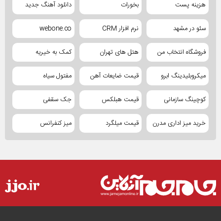
هزینه پست
بخورات
دانلود آهنگ جدید
سئو در مشهد
نرم افزار CRM
webone.co
فروشگاه انتخاب من
هتل های تهران
کمک به خیریه
میکروبلیدینگ ابرو
قیمت ضایعات آهن
مفتول سیاه
کوچینگ سازمانی
قیمت هبلکس
جک سقفی
خرید میز اداری مدرن
قیمت میلگرد
میز کنفرانس