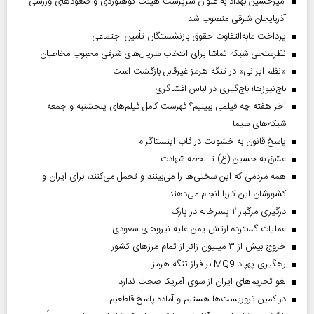
امیرحسین بهداد به عنوان سرپرست هیئت کوهنوردی و صعودهای ورزشی
آذربایجان شرقی منصوب شد
پرداخت مابه‌التفاوت حقوق بازنشستگان تأمین اجتماعی
نظرسنجی شبکه تماشا برای انتخاب سریال‌های شرقی محبوب مخاطبان
«نظم ایرانی» در تنگه هرمز غیرقابل بازگشت است
باج‌نیوزها؛ باج‌گیری در لباس افشاگری
آخر هفته چه فیلمی ببینیم؟ فهرست کامل فیلم‌های پنجشنبه و جمعه
شبکه‌های سیما
پاسخ قانون به خشونت در قاب اینستاگرام
عشق به حسین (ع) تا لحظه شهادت
همه مردمی که این سختی‌ها را می‌بینند و تحمل می‌کنند، برای ایران و
کشورشان این کاررا انجام می‌دهند
درگیری مرگبار ۲ پسرخاله در پارک
عملیات گسترده ارتش یمن علیه نیروهای سعودی
خروج بیش از ۳ میلیون زائر از تمام مرز‌های کشور
رهگیری پهپاد MQ9 بر فراز تنگه هرمز
لغو تحریم‌های ایران از سوی آمریکا صحت ندارد
در کمین تروریست‌ها هستیم و آماده پاسخ قاطعیم