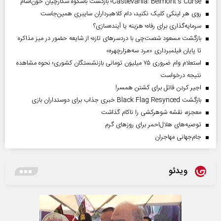
Castlevania: Belmont’s Curse؛ بازگشت باشکوه شکارچیان خون‌آشام
روی هر لینکی کلیک نکنید، دام کلاهبرداران سایبری همین‌جاست
سرمایه‌گذاری برای رفاه؛ هزینه یا آینده‌سازی؟
بازگشت مسعود شصت‌چی با دردسر‌های تازه؛ از شایعه حضور در میز مذاکره
تا پایان فیلمبرداری «مرد سه‌هزارچهره»
استعلام وام ضروری ۷۵ میلیون تومانی بازنشستگان کشوری؛ نحوه مشاهده
نتیجه درخواست
اجیر کردن قاتل برای کشتن همسر!
بازگشت Black Flag Resynced خبری جذاب برای دوستداران بازی
معجزه، نقشه شوهرکشی را ناکام گذاشت
توصیه‌های هلال‌احمر برای روز‌های گرم
جام‌جهانی مهاجران
ویدئو