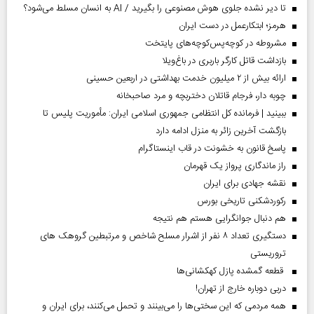
تا دیر نشده جلوی هوش مصنوعی را بگیرید / AI به انسان مسلط می‌شود؟
هرمز؛ ابتکارعمل در دست ایران
مشروطه در کوچه‌پس‌کوچه‌های پایتخت
بازداشت قاتل کارگر باربری در باغ‌ویلا
ارائه بیش از ۲ میلیون خدمت بهداشتی در اربعین حسینی
چوبه دار، فرجام قاتلان دختربچه و مرد صاحبخانه
ببینید | فرمانده کل انتظامی جمهوری اسلامی ایران­: مأموریت پلیس تا
بازگشت آخرین زائر به منزل ادامه دارد
پاسخ قانون به خشونت در قاب اینستاگرام
راز ماندگاری پرواز یک قهرمان
نقشه جهادی برای ایران
رکوردشکنی تاریخی بورس
هم دنبال جوانگرایی هستم هم نتیجه
دستگیری تعداد ۸ نفر از اشرار مسلح شاخص و مرتبطین گروهک های
تروریستی
قطعه گمشده پازل کهکشانی‌ها
دربی دوباره خارج از تهران!
همه مردمی که این سختی‌ها را می‌بینند و تحمل می‌کنند، برای ایران و