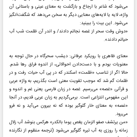
می‌شود که شاعر با ارجاع و بازگشت به معنای عینی و باستانی آن
واژه، لایه یا لایه‌های معنایی دیگر به سخن می‌دهد که شگفت‌انگیز
می‌شود. این بیت را ببینید:
«دوش وقت سحر از غصه نجاتم دادند/ و اندر آن ظلمت شب آب
حیاتم دادند».
معنای ظاهری با رویکرد عرفانی: دیشب سحرگاه در حال توجه به
معنویات بودم و با دست‌دادن احوالاتی، از اندوه فراق رها شدم.
حالا اگر از تناسب «ظلمت» اسکندر که در پی آب حیات رفت و در
ظلمات گم شد که موجب تقویت معنی است بگذریم، به واژه عربی
و قرآنی «غصه» می‌رسیم. غصه در زبان فارسی یعنی غم و اندوه و
این مفهومی انتزاعی است. برمی‌گردیم به زبان عربی قدیم، در آنجا
«غصه» به معنای خار گلوگیر بوده که نه بیرون می‌آید و نه فرو
می‌رود.
«من یرتشف صفو الزمان یغص یوما بالکدر» هرکس بنوشد آب زلال
زمانه را روزی به آب تیره گلوگیر می‌شود (ترجمه منظوم از نگارنده