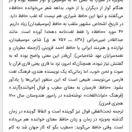
به‌ویژه در شیراز، به کسی که به موسیقی و آواز مسلط بوده و در
هنگام آواز از دیگران یا از خود، بداهه شعر می‌خوانده «حافظ»
می‌گفتند و تنها این حافظ شیرازی هم نیست که لقب حافظ دارد.
در تاریخ، اشخاص مشهور ملقب به حافظ (موسیقیدان) زیاد داریم.
۴۲ مورد «حافظ» را فقط لغت‌نامه دهخدا آورده است. مانند
عبدالقادر غیبی‌مراغی (۸۳۸ ــ ۷۵۷ ه‍. ق) شاعر، موسیقیدان،
نوازنده و هنرمند ایرانی یا حافظ احمد قزوینی (ازجمله مطربان و
نغمه‌سرایان عهد شاه‌عباس). آن‌قدر این معنی واضح بوده که به
گفتنش نیاز نبوده، همچنآن‌که امروز، نزد ما قاری یعنی قاری قرآن با
صوت و لحن خوب، اما زمانی‌که یک نویسنده هندی، فرهنگ لغت
فارسی می‌نویسد، طبیعی است که این منظور ایرانی‌ها را یادآور
بشود: «حافظ: فارسیان به معنای مطرب و قوال [خواننده]آرند.»
(فرهنگ «غیاث‌اللغات» نوشته‌شده در رامپور هندوستان سال ١٢٠٠
هجری قمری).
ترجمه تحت‌الفظی قوال نیز گوینده است و اتفاقا گوینده در زمان
گذشته به‌ویژه در زمان و زبان حافظ معنای خواننده هم می‌داده
است. وقتی حافظ می‌گوید: «مطرب بگو که کار جهان شد به کام