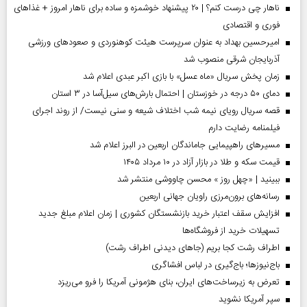
ناهار چی درست کنم؟ | ۲۰ پیشنهاد خوشمزه و ساده برای ناهار امروز + غذاهای
فوری و اقتصادی
امیرحسین بهداد به عنوان سرپرست هیئت کوهنوردی و صعودهای ورزشی
آذربایجان شرقی منصوب شد
زمان پخش سریال «ماه عسل» با بازی اکبر عبدی اعلام شد
دمای ۵۰ درجه در خوزستان | احتمال بارش‌های سیل‌آسا در ۳ استان
قصه سریال رویای نیمه شب اختلاف شیعه و سنی نیست/ از روند اجرای
فیلمنامه رضایت دارم
مسیر‌های راهپیمایی جاماندگان اربعین در البرز اعلام شد
قیمت سکه و طلا در بازار آزاد در ۱۰ مرداد ۱۴۰۵
ببینید | «چهل روز » محسن چاووشی منتشر شد
رسانه‌های برون‌مرزی راویان جهانی اربعین
افزایش سقف اعتبار خرید بازنشستگان کشوری | زمان اعلام مبلغ جدید
تسهیلات خرید از فروشگاه‌ها
اطراف رشت کجا بریم (جاهای دیدنی اطراف رشت)
باج‌نیوزها؛ باج‌گیری در لباس افشاگری
تعرض به زیرساخت‌های ایران، بنای هژمونی آمریکا را فرو می‌ریزد
سپر آمریکا نشوید