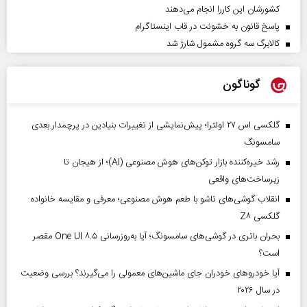
کشورشان این کاررا انجام می‌دهند
پاسخ قانون به خشونت در قاب اینستاگرام
کالابرگ سه گروه مشمول شارژ شد
گوناگون
گلکسی اس ۲۷ اولترا؛ پیش‌نمایشی از تغییرات بنیادین در پرچمدار بعدی
سامسونگ
رشد خیره‌کننده بازار توکن‌های هوش مصنوعی (AI)؛ از هیجان تا
زیرساخت‌های واقعی
انقلاب گوشی‌های تاشو‌ با طعم هوش مصنوعی؛ معرفی و مقایسه خانواده
گلکسی Z۸
بحران باتری در گوشی‌های سامسونگ؛ آیا به‌روزرسانی One UI ۸.۵ مقصر
است؟
آیا خودروهای خودران جای ماشین‌های معمولی را می‌گیرند؟ بررسی وضعیت
در سال ۲۰۲۶