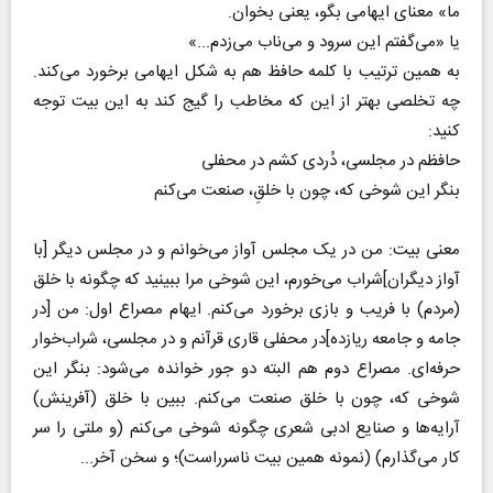
ما» معنای ایهامی بگو، یعنی بخوان.
یا «می‌گفتم این سرود و می‌ناب می‌زدم...»
به همین ترتیب با کلمه حافظ هم به شکل ایهامی برخورد می‌کند.
چه تخلصی بهتر از این که مخاطب را گیج کند به این بیت توجه
کنید:
حافظم در مجلسی، دُردی کشم در محفلی
بنگر این شوخی که، چون با خلقِ، صنعت می‌کنم
معنی بیت: من در یک مجلس آواز می‌خوانم و در مجلس دیگر [با
آواز دیگران]شراب می‌خورم، این شوخی مرا ببینید که چگونه با خلق
(مردم) با فریب و بازی برخورد می‌کنم. ایهام مصراع اول: من [در
جامه و جامعه ریازده]در محفلی قاری قرآنم و در مجلسی، شراب‌خوار
حرفه‌ای. مصراع دوم هم البته دو جور خوانده می‌شود: بنگر این
شوخی که، چون با خلق صنعت می‌کنم. ببین با خلق (آفرینش)
آرایه‌ها و صنایع ادبی شعری چگونه شوخی می‌کنم (و ملتی را سر
کار می‌گذارم) (نمونه همین بیت ناسرراست)؛ و سخن آخر...