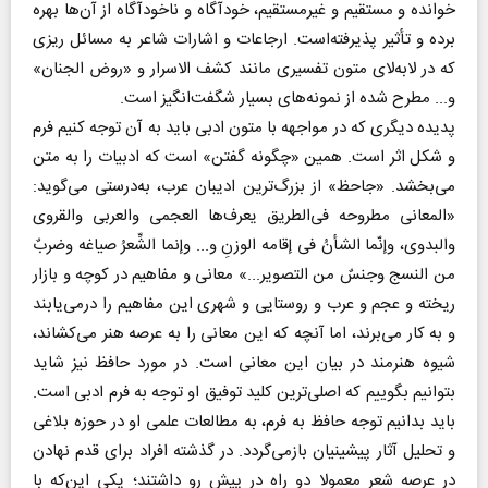
خوانده و مستقیم و غیرمستقیم، خودآگاه و ناخودآگاه از آن‌ها بهره
برده و تأثیر پذیرفته‌است. ارجاعات و اشارات شاعر به مسائل ریزی
که در لابه‌لای متون تفسیری مانند کشف الاسرار و «روض الجنان»
و... مطرح شده از نمونه‌های بسیار شگفت‌انگیز است.
پدیده دیگری که در مواجهه با متون ادبی باید به آن توجه کنیم فرم
و شکل اثر است. همین «چگونه گفتن» است که ادبیات را به متن
می‌بخشد. «جاحظ» از بزرگ‌ترین ادیبان عرب، به‌درستی می‌گوید:
«المعانی مطروحه فی‌الطریق یعرف‌ها العجمی والعربی والقروی
والبدوی، وإنّما الشأنُ فی إقامه الوزنِ و... وإنما الشِّعرُ صیاغه وضربٌ
من النسج وجنسٌ من التصویر...» معانی و مفاهیم در کوچه و بازار
ریخته و عجم و عرب و روستایی و شهری این مفاهیم را درمی‌یابند
و به کار می‌برند، اما آنچه که این معانی را به عرصه هنر می‌کشاند،
شیوه هنرمند در بیان این معانی است. در مورد حافظ نیز شاید
بتوانیم بگوییم که اصلی‌ترین کلید توفیق او توجه به فرم ادبی است.
باید بدانیم توجه حافظ به فرم، به مطالعات علمی او در حوزه بلاغی
و تحلیل آثار پیشینیان بازمی‌گردد. در گذشته افراد برای قدم نهادن
در عرصه شعر معمولا دو راه در پیش رو داشتند؛ یکی این‌که با