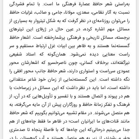
به‌راستی شعر حافظ عصارة فرهنگی ما است. با تمام فشردگی
نسبت به آثار نظامی، سعدی، مولانا، جامی و صائب، غزلیات حافظ
را می‌توان روزنامه‌ای در نظر گرفت که به شکل تیتروار به بسیاری از
مسائل مهم اشاره کرده، در عین حال در ژرفای این تیتر‌های
برجسته، مسائل تاریخی و فرهنگی پرشمارخفته است. اشعار حافظ
گسسته‌نما هستند و به ظاهر بین ابیات غزل ارتباط مستقیم و سر
راست معنایی دیده نمی‌شود. همان‌گونه که استاد شفیعی
نیزگفته‌اند، برخلاف کسانی، چون ناصرخسرو که اشعارشان محور
عمودی سرراست و استواری دارند، شعر حافظ جانبِ محور افقی را
نگه داشته است. این گسسته‌نمایی از زمان خود شاعر منتقدانی
داشته است، اما باید در نظر داشت که این مسائل در زیرساخت با
هم در پیوند و اتصال هستند و با تفسیر و تأویل‌هایی که در آن، از
فرهنگ و تفکر زمانة حافظ و روزگاران پیش از آن مایه می‌گرفته، به
هم متصل می‌شوند. در مقام تشبیه می‌توانیم بگوییم که شعر حافظ
مانند قنات‌های ما ایرانیان است؛ در ظاهر ما فقط چاه‌های از هم
جدا می‌بینیم درحالی‌که این چاه‌ها که با فاصلة پنجاه تا صدمتری
حفر می‌شدند، از زیر به هم متصل هستند و آب کوهستان را در