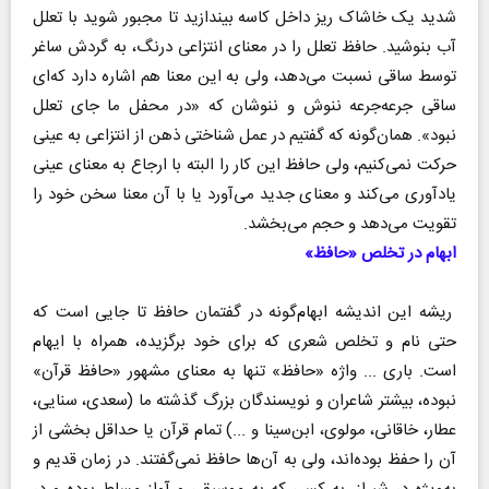
شدید یک خاشاک ریز داخل کاسه بیندازید تا مجبور شوید با تعلل
آب بنوشید. حافظ تعلل را در معنای انتزاعی درنگ، به گردش ساغر
توسط ساقی نسبت می‌دهد، ولی به این معنا هم اشاره دارد که‌ای
ساقی جرعه‌جرعه ننوش و ننوشان که «در محفل ما جای تعل‍ل
نبود». همان‌گونه که گفتیم در عمل شناختی ذهن از انتزاعی به عینی
حرکت نمی‌کنیم، ولی حافظ این کار را البته با ارجاع به معنای عینی
یادآوری می‌کند و معنای جدید می‌آورد یا با آن معنا سخن خود را
تقویت می‌دهد و حجم می‌بخشد.
ابهام در تخلص «حافظ»
ریشه این اندیشه ابهام‌گونه در گفتمان حافظ تا جایی است که
حتی نام و تخلص شعری که برای خود برگزیده، همراه با ایهام
است. باری ... واژه «حافظ» تنها به معنای مشهور «حافظ قرآن»
نبوده، بیشتر شاعران و نویسندگان بزرگ گذشته ما (سعدی، سنایی،
عطار، خاقانی، مولوی، ابن‌سینا و ...) تمام قرآن یا حداقل بخشی از
آن را حفظ بوده‌اند، ولی به آن‌ها حافظ نمی‌گفتند. در زمان قدیم و