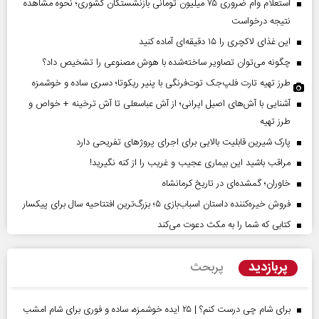
استعلام وام ضروری ۷۵ میلیون تومانی بازنشستگان کشوری؛ نحوه مشاهده
نتیجه درخواست
این غذای لاکچری را ۱۵ دقیقه‌ای آماده کنید
چگونه می‌توان تصاویر ساخته‌شده با هوش مصنوعی را تشخیص داد؟
طرز تهیه تارت فلپ‌جک توت‌فرنگی با پنیر ریکوتا؛ دسری ساده و خوشمزه
آشنایی با آش‌های اصیل ایرانی؛ از آش عباسعلی تا آش ترخینه + خواص و
طرز تهیه
پارک شیرین قابلیت‌ بالایی برای اجرای پروژهای تفریحی دارد
مراقب باشید این بیماری عجیب و غریب را از کنه نگیرید!
خاوران؛ گمشده‌ای در تاریخ کرمانشاه
فروش خیره‌کننده داستان اسباب‌بازی ۵؛ بزرگ‌ترین افتتاحیه سال برای پیکسار
کتابی که شما را به مکث دعوت می‌کند
پربازدید
پربحث
برای شام چی درست کنم؟ | ۲۵ ایده خوشمزه، ساده و فوری برای شام امشب