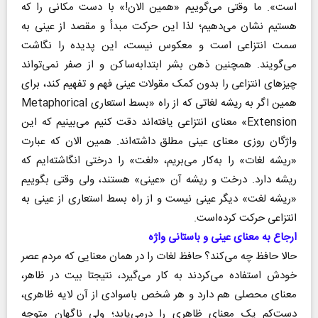
است». ما وقتی می‌گوییم «همین الان!» با دست مکانی را که
هستیم نشان می‌دهیم؛ لذا این حرکت مبدأ و مقصد از عینی به
سمت انتزاعی است و معکوس نیست، این پدیده را نگاشت
می‌گویند. همچنین ذهن بشر ابتدابه‌ساکن و از صفر نمی‌تواند
چیز‌های انتزاعی را بدون کمک مقولات عینی فهم و تفهیم کند، برای
همین اگر به ریشه لغاتی که از راه «بسط استعاری Metaphorical
Extension» معنای انتزاعی یافته‌اند دقت کنیم می‌بینیم که این
واژگان روزی معنای عینی مطلق داشته‌اند. همین الان که عبارت
«ریشه لغات» را به‌کار می‌بریم، «لغت» را درختی انگاشته‌ایم که
ریشه دارد. درخت و ریشه آن «عینی» هستند، ولی وقتی بگوییم
«ریشه لغت» دیگر عینی نیست و از راه بسط استعاری از عینی به
انتزاعی حرکت کرده‌است.
ارجاع به معنای عینی و باستانی واژه
حالا حافظ چه می‌کند؟ حافظ لغات را در همان معنایی که مردم عصر
خودش استفاده می‌کردند به کار می‌گیرد، نتیجتا بیت در ظاهر،
معنای محصلی هم دارد و هر شخص باسوادی از آن لایه ظاهری،
دست‌کم یک معنای ظاهری را درمی‌یابد؛ ولی ناگهان متوجه