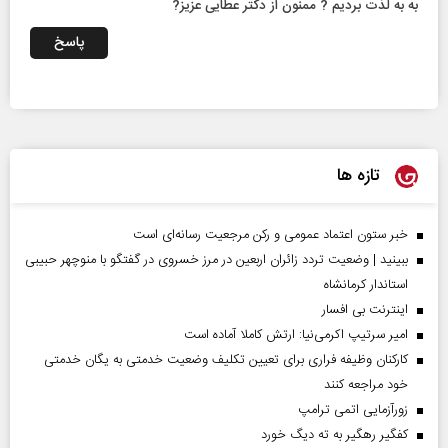
به به لذت بردیم ? ممنون از دکتر عطایی عزیز?
پاسخ
تازه ها
خبر ستون اعتماد عمومی و رکن مرجعیت رسانه‌ای است
ببینید | وضعیت تردد زائران اربعین در مرز خسروی در گفتگو با منوچهر حبیبی
استاندار کرمانشاه
اینترنت بی افسار
امیر سرتیپ اکرمی‌نیا: ارتش کاملا آماده است
کارکنان وظیفه فراری برای تعیین تکلیف وضعیت خدمتی به یگان خدمتی
خود مراجعه کنند
زورآزمایی اتمی ترامپ
کفگیر رهگیر به ته دیگ خورد