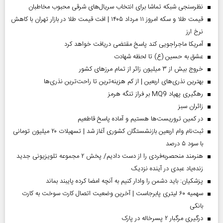
نظرسنجی شبکه تماشا برای انتخاب سریال‌های شرقی محبوب مخاطبان
قیمت طلا و سکه امروز ۱۱ مرداد ۱۴۰۵ | افت قیمت طلا در بازار تهران با کاهش
نرخ ارز
آمریکا ماجراجویی کند پاسخ مقتضی دریافت خواهد کرد
عشق به حسین (ع) تا لحظه شهادت
خروج بیش از ۳ میلیون زائر از تمام مرز‌های کشور
بهترین نذری‌های اربعین | از کم هزینه‌ترین تا راحت‌ترین نذری‌ها
رهگیری پهپاد MQ9 بر فراز تنگه هرمز
‌زائران سبز
در کمین تروریست‌ها هستیم و آماده پاسخ قاطعیم
ثبت‌نام وام اربعین بازنشستگان کشوری آغاز شد | تسهیلات ۲۰ میلیون تومانی
با سود ۵ درصد
هنرمند منحصر‌به‌فردی را از دست دادیم/ پخش ۲ مجموعه تلویزیونی جدید
زنده‌یاد عبدی در آینده نزدیک
پزشکیان: باید دشمن را وادار کنیم به آنچه امضا کرده پایبند بماند
سهمیه ۶۰ لیتری پابرجاست | آخرین وضعیت اتصال کارت سوخت به کارت
بانکی
درگیری مرگبار ۲ پسرخاله در پارک