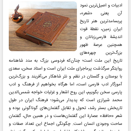
ادبیات و اصیل‌ترین نمود
آن یعنی «شعر»،
پربسامدترین هنر تاریخ
ایران زمین، نقطة قوت
اندیشة فارسی‌زبانان و
همچنین عرصة ظهور
بزرگ‌ترین چهره‌های
تاریخ این ملت است؛ چنآن‌که فردوسی بزرگ به مدد شاهنامه
روایتگر سرگذشت پرماجرای ملت ایران است و استاد سخن، سعدی
با بوستان و گلستان در نظم و نثر شاهکار می‌آفریند و بزرگ‌ترین
آموزگار ادب فارسی است، اما هرگاه بخواهیم از فرهنگ و ادب
پارسی سخن بگوییم، این روح اشعار و غزلیات خواجه شمس‌الدین
محمد شیرازی است که پدیدار می‌شود؛ فرهنگ ایران در طول
تاریخش بستر رشد، تحول و تقابل گفتمان‌های گوناگونی بوده و
شعر «حافظ» عصارة این گفتمان‌هاست و در همین حال، گفتمان
ساحت وجودی انسان است. چگونگی اجماع این تعداد صفات و