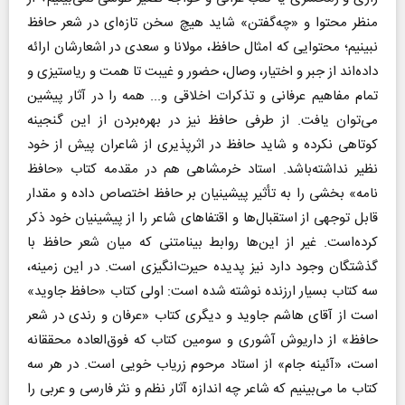
منظر محتوا و «چه‌گفتن» شاید هیچ سخن تازه‌ای در شعر حافظ
نبینیم؛ محتوایی که امثال حافظ، مولانا و سعدی در اشعارشان ارائه
داده‌اند از جبر و اختیار، وصال، حضور و غیبت تا همت و ریاستیزی و
تمام مفاهیم عرفانی و تذکرات اخلاقی و... همه را در آثار پیشین
می‌توان یافت. از طرفی حافظ نیز در بهره‌بردن از این گنجینه
کوتاهی نکرده و شاید حافظ در اثرپذیری از شاعران پیش از خود
نظیر نداشته‌باشد. استاد خرمشاهی هم در مقدمه کتاب «حافظ
نامه» بخشی را به تأثیر پیشینیان بر حافظ اختصاص داده و مقدار
قابل توجهی از استقبال‌ها و اقتفا‌های شاعر را از پیشینیان خود ذکر
کرده‌است. غیر از این‌ها روابط بینامتنی که میان شعر حافظ با
گذشتگان وجود دارد نیز پدیده حیرت‌انگیزی است. در این زمینه،
سه کتاب بسیار ارزنده نوشته شده است: اولی کتاب «حافظ جاوید»
است از آقای هاشم جاوید و دیگری کتاب «عرفان و رندی در شعر
حافظ» از داریوش آشوری و سومین کتاب که فوق‌العاده محققانه
است، «آئینه جام» از استاد مرحوم زریاب خویی است. در هر سه
کتاب ما می‌بینیم که شاعر چه اندازه آثار نظم و نثر فارسی و عربی را