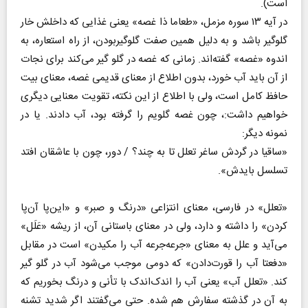
است).
در آیه ۱۳ سوره مزمل، «طعاما ذا غصه» یعنی غذایی که داخلش خار
گلوگیر باشد و به دلیل همین صفت گلوگیربودن، از راه استعاره، به
اندوه «غصه» گفته‌اند. زمانی که غصه در گلو گیر می‌کند برای نجات
از آن باید آب خورد، بدون اطلاع از معنای قدیمی غصه، معنای بیت
حافظ کامل است، ولی با اطلاع از این نکته، تقویت معنایی دیگری
خواهیم داشت:، چون غصه گلویم را گرفته بود، آب دادند. یا در
نمونه دیگر:
«ساقیا در گردش ساغر تعلل تا به چند؟ / دور، چون با عاشقان افتد
تسلسل بایدش».
«تعلل» در فارسی، معنای انتزاعی «درنگ و صبر» و «این‌پا آن‌پا
کردن» را داشته و دارد، ولی در معنای باستانی آن، از ریشه «عَلَل»
می‌آید و علل به معنای «جرعه‌جرعه آب را مکیدن» است در مقابل
«دفعتا آب را قورت‌دادن» که دومی موجب می‌شود آب در گلو گیر
کند. «تعلل آب» یعنی آب را اندک‌اندک با تأنی و درنگ بخوریم که
به آن در گذشته سفارش هم شده. حتی می‌گفتند اگر شدید تشنه