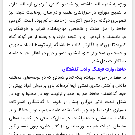
ویژه به شعر حافظ داشته، برداشت و نگاهی غیردینی از حافظ دارد.
تا همین دوران، در حوزه‌های علمیه و در میان روحانیت شیعه نیز
تصویری دوگانه در ذهن اکثریت از حافظ حاکم بوده است. گروهی
حافظ را اهل سنت و شخصی مباح‌داننده شراب و خوشگذران
می‌دانستند و گروهی او را شیعه عارف و وارسته از هر گونه گناه
کبیره؛ تا این‌که با نگارش کتاب «تماشاگه راز» توسط استاد مطهری
و همچنین سخنرانی‌های ایشان، تصویر دوم در اهالی حوزه علمیه
به اکثریت بدل شد.
حافظ، وارث فرهنگ و ادب گذشتگان
نه فقط در حوزه ادبیات، بلکه تمام کسانی که در عرصه‌های مختلف
دانش و کنش بشری نقشی ایفا کرده‌اند پای بر دوش افراد پیش از
خود گذاشتند؛ حافظ هم به همین ترتیب، چه در محتوا و چه در
شکل تحت تاثیر بزرگان پیش از خود، با گذشتگان اشتراکات
بسیاری دارد، اما چه چیز باعث شده عامه مردم، دیوان حافظ را بر
طاقچه خانه‌شان داشته‌باشند، در حالی‌که حتی در کتابخانه‌های
معلمان ادبیات هم حضور چندانی از کتاب‌هایی، چون تفسیر کبیر
رازی و زمخشری یا کتب غزالی و خواجه نصیر طوسی نمی‌بینیم؟ از