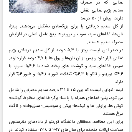
غذایی که در مصرف
سدیم رژیم غذایی نقش
دارند، بیش از ۵۰ درصد
از کل سدیم دریافتی را برای بزرگسالان تشکیل می‌دهند. پیتزا،
نان‌ها، غذاهای سرد، سوپ و بوریتوها پنج عامل اصلی در افزایش
مصرف سدیم هستند.
در صدر این لیست پیتزا با ۵.۳ درصد از کل سدیم دریافتی رژیم
غذایی قرار دارد و پس از آن نان‌ها و رول ها با ۴.۷ درصد قرار دارند.
سپس غذاهای سرد و گوشت‌ های پخته شده با ۴.۶%؛ سوپ با
۴.۴٪؛ بوریتو و تاکو با ۴.۳%؛ تنقلات شور با ۴.۱%؛ و طیور ۴% قرار
دارند.
نیمه انتهایی لیست که بین ۱.۵ تا ۳.۱ درصد سدیم مصرفی را شامل
می‌شود، پنیر؛ غذاهای همراه با پاستا؛ برگر؛ غذاهای مخلوط گوشت؛
کوکی ها، براونی ها و کیک‌ها؛ بیکن و سوسیس؛ سبزیجات؛ و ناگت
مرغ هستند.
برای این مطالعه، محققان دانشگاه تورنتو از داده‌های نظرسنجی
سلامت ایالات متحده برای سال‌های ۲۰۱۷ تا ۲۰۱۸ استفاده کردند. در