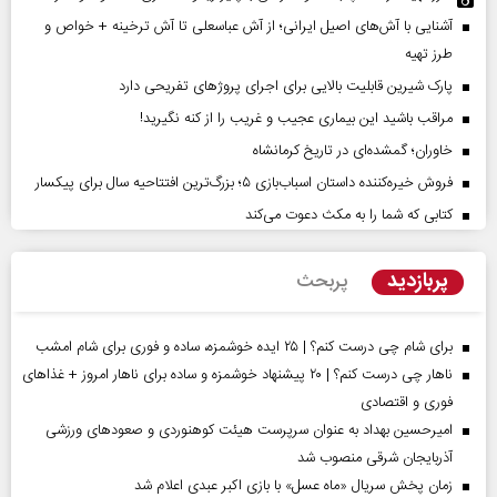
آشنایی با آش‌های اصیل ایرانی؛ از آش عباسعلی تا آش ترخینه + خواص و
طرز تهیه
پارک شیرین قابلیت‌ بالایی برای اجرای پروژهای تفریحی دارد
مراقب باشید این بیماری عجیب و غریب را از کنه نگیرید!
خاوران؛ گمشده‌ای در تاریخ کرمانشاه
فروش خیره‌کننده داستان اسباب‌بازی ۵؛ بزرگ‌ترین افتتاحیه سال برای پیکسار
کتابی که شما را به مکث دعوت می‌کند
پربازدید
پربحث
برای شام چی درست کنم؟ | ۲۵ ایده خوشمزه، ساده و فوری برای شام امشب
ناهار چی درست کنم؟ | ۲۰ پیشنهاد خوشمزه و ساده برای ناهار امروز + غذاهای
فوری و اقتصادی
امیرحسین بهداد به عنوان سرپرست هیئت کوهنوردی و صعودهای ورزشی
آذربایجان شرقی منصوب شد
زمان پخش سریال «ماه عسل» با بازی اکبر عبدی اعلام شد