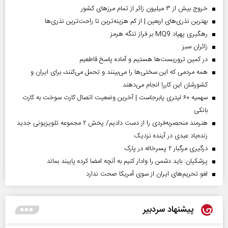
خروج بیش از ۳ میلیون زائر از تمام مرز‌های کشور
بهترین نذری‌های اربعین | از کم هزینه‌ترین تا راحت‌ترین نذری‌ها
رهگیری پهپاد MQ9 بر فراز تنگه هرمز
‌زائران سبز
در کمین تروریست‌ها هستیم و آماده پاسخ قاطعیم
همه مردمی که این سختی‌ها را می‌بینند و تحمل می‌کنند، برای ایران و
کشورشان این کاررا انجام می‌دهند
سهمیه ۶۰ لیتری پابرجاست | آخرین وضعیت اتصال کارت سوخت به کارت
بانکی
هنرمند منحصر‌به‌فردی را از دست دادیم/ پخش ۲ مجموعه تلویزیونی جدید
زنده‌یاد عبدی در آینده نزدیک
درگیری مرگبار ۲ پسرخاله در پارک
پزشکیان: باید دشمن را وادار کنیم به آنچه امضا کرده پایبند بماند
لغو تحریم‌های ایران از سوی آمریکا صحت ندارد
پیشنهاد سردبیر