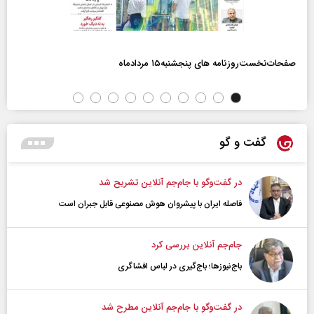
صفحات‌نخست‌روزنامه ها‌ی پنجشنبه‌۱۵ مردادماه
گفت و گو
در گفت‌و‌گو با جام‌جم آنلاین تشریح شد
فاصله ایران با پیشرو‌ان هوش مصنوعی قابل جبران است
جام‌جم آنلاین بررسی کرد
باج‌نیوزها؛ باج‌گیری در لباس افشاگری
در گفت‌و‌گو با جام‌جم آنلاین مطرح شد