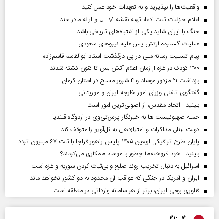
واقعیت‌ها را بپذیرید و به تعهدات خود عمل کنید
اعلام جزئیات ثبت ادعا، تهیه نقشه UTM و ارائه مادر سند
جنگ با ایران شاید یکی از اشتباه‌های تاریخی باشد
عملیات گسترده ارتش یمن علیه نیروهای سعودی
پیام تسلیت رسانه ملی در پی درگذشت استاد ابوالقاسم قاسم‌زاده
۳۰۰ کودک در غزه از زمان اعلام آتش بس تا کنون کشته شدند
بازداشت ۲۱ مزدور موساد و ۴ شرور مسلح در استان کرمان
گفتگوی تلفنی وزرای امور خارجه ایران و موریتانی
ببینید | اتحاد مقدس، از اصولی‌ترین امور است
حمله صهیونیست ها به خبرنگار پرس‌تی‌وی در اردوگاه قلندیا
دولت لبنان مذاکرات و امتیازدهی به تل‌آویو را متوقف کند
پایان طرح ترافیکی اربعین ۱۴۰۵ پلیس راهور فراجا با ثبت ۶۷ میلیون تردد
ببینید | خود فروخته‌ها چطور با موساد همکاری می‌کردند؟
اسرائیل به دنبال تخریب روند صلح و بی‌ثبات کردن سوریه و غزه است
ایران و آمریکا در جنگی که عواقب آن محدود به دو کشور نخواهد ماند
فناوری بومی ایران، برتر از هر سامانه وارداتی در منطقه است