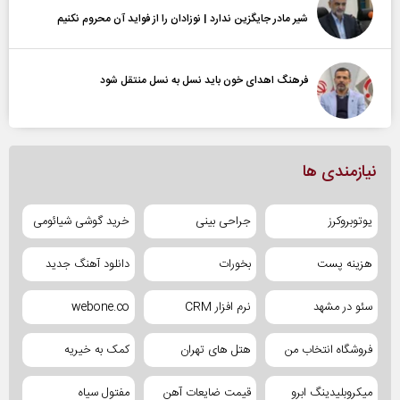
شیر مادر جایگزین ندارد | نوزادان را از فواید آن محروم نکنیم
فرهنگ اهدای خون باید نسل به نسل منتقل شود
نیازمندی ها
یوتوبروکرز
جراحی بینی
خرید گوشی شیائومی
هزینه پست
بخورات
دانلود آهنگ جدید
سئو در مشهد
نرم افزار CRM
webone.co
فروشگاه انتخاب من
هتل های تهران
کمک به خیریه
میکروبلیدینگ ابرو
قیمت ضایعات آهن
مفتول سیاه