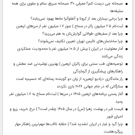
صبحانه چی درست کنم؟ معرفی ۳۰ صبحانه سریع، سالم و مقوی برای همه
سلیقه‌ها
چرا برخی بیماران بعد از کرونا و آنفلوآنزا ماه‌ها بهبود نمی‌یابند؟
ثبت‌نام ۲.۵ میلیون زائر در سماح | عبور ۱.۷ میلیون نفر از مرز‌های اربعین
چرا بعد از سفرهای طولانی گوارش‌تان به هم می‌ریزد؟
چرا ساختمان‌های ناایمن تهران تعیین تکلیف نمی‌شوند؟
آمار معلولیت در ایران | بیش از ۱۰.۵ میلیون نفر با محدودیت عملکردی
زندگی می‌کنند
توصیه‌های طب سنتی برای زائران اربعین | بهترین نوشیدنی ضد عطش و
راهکارهای پیشگیری از گرمازدگی
راز ماندگاری «رادیو اربعین» از زبان دو گوینده؛ رسانه‌ای که حسینیه است
ستارگانی که در جام جهانی ۲۰۲۶ بازی نکردند
آغاز رسمی برنامه‌های اربعین ۱۴۰۵ در مرز‌ها | ثبت‌نام سماح به ۱.۷ میلیون نفر
رسید
قیمت قبر در بهشت زهرا (س) در سال ۱۴۰۵ چقدر است؟ | نرخ خرید، رزرو و
احیای قبور
چرا گرد و غبار در ایران تشدید شد؟ | حقابه تالاب‌ها مهم‌ترین راهکار مهار
ریزگردهاست