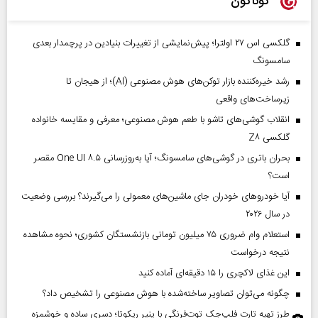
گوناگون
گلکسی اس ۲۷ اولترا؛ پیش‌نمایشی از تغییرات بنیادین در پرچمدار بعدی
سامسونگ
رشد خیره‌کننده بازار توکن‌های هوش مصنوعی (AI)؛ از هیجان تا
زیرساخت‌های واقعی
انقلاب گوشی‌های تاشو‌ با طعم هوش مصنوعی؛ معرفی و مقایسه خانواده
گلکسی Z۸
بحران باتری در گوشی‌های سامسونگ؛ آیا به‌روزرسانی One UI ۸.۵ مقصر
است؟
آیا خودروهای خودران جای ماشین‌های معمولی را می‌گیرند؟ بررسی وضعیت
در سال ۲۰۲۶
استعلام وام ضروری ۷۵ میلیون تومانی بازنشستگان کشوری؛ نحوه مشاهده
نتیجه درخواست
این غذای لاکچری را ۱۵ دقیقه‌ای آماده کنید
چگونه می‌توان تصاویر ساخته‌شده با هوش مصنوعی را تشخیص داد؟
طرز تهیه تارت فلپ‌جک توت‌فرنگی با پنیر ریکوتا؛ دسری ساده و خوشمزه