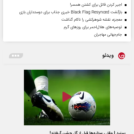
اجیر کردن قاتل برای کشتن همسر!
بازگشت Black Flag Resynced خبری جذاب برای دوستداران بازی
معجزه، نقشه شوهرکشی را ناکام گذاشت
توصیه‌های هلال‌احمر برای روز‌های گرم
جام‌جهانی مهاجران
ویدئو
ببینید | وقتی ستاره‌ها قبل از گل جشن گرفتند!