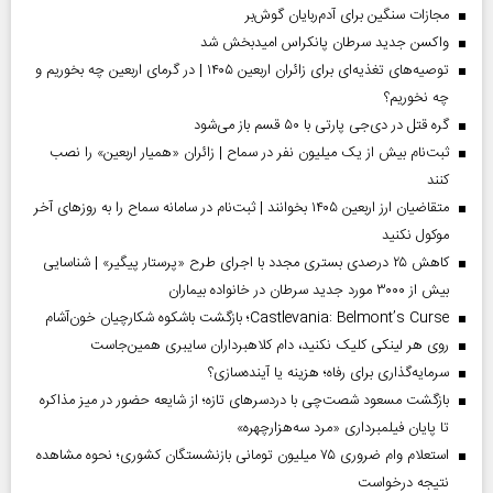
مجازات سنگین برای آدم‌ربایان گوش‌بر
واکسن جدید سرطان پانکراس امیدبخش شد
توصیه‌های تغذیه‌ای برای زائران اربعین ۱۴۰۵ | در گرمای اربعین چه بخوریم و
چه نخوریم؟
گره قتل در دی‌جی پارتی با ۵۰ قسم باز می‌شود
ثبت‌نام بیش از یک میلیون نفر در سماح | زائران «همیار اربعین» را نصب
کنند
متقاضیان ارز اربعین ۱۴۰۵ بخوانند | ثبت‌نام در سامانه سماح را به روز‌های آخر
موکول نکنید
کاهش ۲۵ درصدی بستری مجدد با اجرای طرح «پرستار پیگیر» | شناسایی
بیش از ۳۰۰۰ مورد جدید سرطان در خانواده بیماران
Castlevania: Belmont’s Curse؛ بازگشت باشکوه شکارچیان خون‌آشام
روی هر لینکی کلیک نکنید، دام کلاهبرداران سایبری همین‌جاست
سرمایه‌گذاری برای رفاه؛ هزینه یا آینده‌سازی؟
بازگشت مسعود شصت‌چی با دردسر‌های تازه؛ از شایعه حضور در میز مذاکره
تا پایان فیلمبرداری «مرد سه‌هزارچهره»
استعلام وام ضروری ۷۵ میلیون تومانی بازنشستگان کشوری؛ نحوه مشاهده
نتیجه درخواست