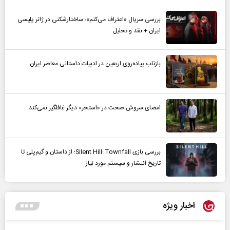
بررسی سریال «اعتراف می‌کنم»؛ ساختارشکنی در ژانر پلیسی
ایران + نقد و تحلیل
بازتاب پیاده‌روی اربعین در ادبیات داستانی معاصر ایران
امضای سروش صحت در «استخر» دیگر غافلگیر نمی‌کند
بررسی بازی Silent Hill: Townfall؛ از داستان و گیم‌پلی تا
تاریخ انتشار و سیستم مورد نیاز
اخبار ویژه