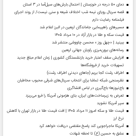
دمای ۵۰ درجه در خوزستان | احتمال بارش‌های سیل‌آسا در ۳ استان
قصه سریال رویای نیمه شب اختلاف شیعه و سنی نیست/ از روند اجرای
فیلمنامه رضایت دارم
مسیر‌های راهپیمایی جاماندگان اربعین در البرز اعلام شد
قیمت سکه و طلا در بازار آزاد در ۱۰ مرداد ۱۴۰۵
ببینید | «چهل روز » محسن چاووشی منتشر شد
رسانه‌های برون‌مرزی راویان جهانی اربعین
افزایش سقف اعتبار خرید بازنشستگان کشوری | زمان اعلام مبلغ جدید
تسهیلات خرید از فروشگاه‌ها
اطراف رشت کجا بریم (جاهای دیدنی اطراف رشت)
نظرسنجی شبکه تماشا برای انتخاب سریال‌های شرقی محبوب مخاطبان
باج‌نیوزها؛ باج‌گیری در لباس افشاگری
تعرض به زیرساخت‌های ایران، بنای هژمونی آمریکا را فرو می‌ریزد
سپر آمریکا نشوید
قیمت طلا و سکه امروز ۱۱ مرداد ۱۴۰۵ | افت قیمت طلا در بازار تهران با کاهش
نرخ ارز
آمریکا ماجراجویی کند پاسخ مقتضی دریافت خواهد کرد
عشق به حسین (ع) تا لحظه شهادت