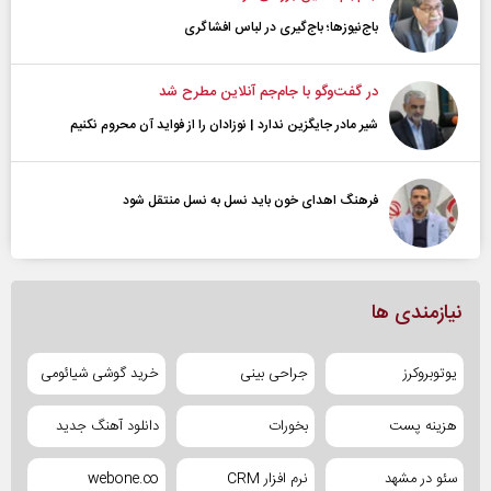
باج‌نیوزها؛ باج‌گیری در لباس افشاگری
در گفت‌و‌گو با جام‌جم آنلاین مطرح شد
شیر مادر جایگزین ندارد | نوزادان را از فواید آن محروم نکنیم
فرهنگ اهدای خون باید نسل به نسل منتقل شود
نیازمندی ها
یوتوبروکرز
جراحی بینی
خرید گوشی شیائومی
هزینه پست
بخورات
دانلود آهنگ جدید
سئو در مشهد
نرم افزار CRM
webone.co