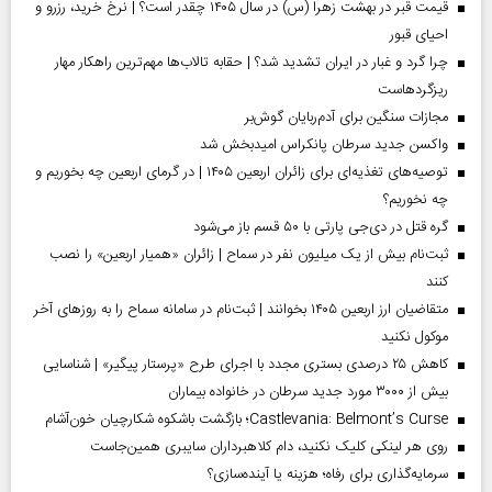
قیمت قبر در بهشت زهرا (س) در سال ۱۴۰۵ چقدر است؟ | نرخ خرید، رزرو و
احیای قبور
چرا گرد و غبار در ایران تشدید شد؟ | حقابه تالاب‌ها مهم‌ترین راهکار مهار
ریزگردهاست
مجازات سنگین برای آدم‌ربایان گوش‌بر
واکسن جدید سرطان پانکراس امیدبخش شد
توصیه‌های تغذیه‌ای برای زائران اربعین ۱۴۰۵ | در گرمای اربعین چه بخوریم و
چه نخوریم؟
گره قتل در دی‌جی پارتی با ۵۰ قسم باز می‌شود
ثبت‌نام بیش از یک میلیون نفر در سماح | زائران «همیار اربعین» را نصب
کنند
متقاضیان ارز اربعین ۱۴۰۵ بخوانند | ثبت‌نام در سامانه سماح را به روز‌های آخر
موکول نکنید
کاهش ۲۵ درصدی بستری مجدد با اجرای طرح «پرستار پیگیر» | شناسایی
بیش از ۳۰۰۰ مورد جدید سرطان در خانواده بیماران
Castlevania: Belmont’s Curse؛ بازگشت باشکوه شکارچیان خون‌آشام
روی هر لینکی کلیک نکنید، دام کلاهبرداران سایبری همین‌جاست
سرمایه‌گذاری برای رفاه؛ هزینه یا آینده‌سازی؟