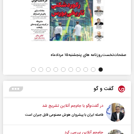
صفحات‌نخست‌روزنامه ها‌ی پنجشنبه‌۱۵ مردادماه
گفت و گو
در گفت‌و‌گو با جام‌جم آنلاین تشریح شد
فاصله ایران با پیشرو‌ان هوش مصنوعی قابل جبران است
جام‌جم آنلاین بررسی کرد