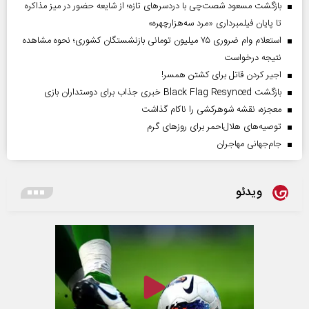
بازگشت مسعود شصت‌چی با دردسر‌های تازه؛ از شایعه حضور در میز مذاکره
تا پایان فیلمبرداری «مرد سه‌هزارچهره»
استعلام وام ضروری ۷۵ میلیون تومانی بازنشستگان کشوری؛ نحوه مشاهده
نتیجه درخواست
اجیر کردن قاتل برای کشتن همسر!
بازگشت Black Flag Resynced خبری جذاب برای دوستداران بازی
معجزه، نقشه شوهرکشی را ناکام گذاشت
توصیه‌های هلال‌احمر برای روز‌های گرم
جام‌جهانی مهاجران
ویدئو