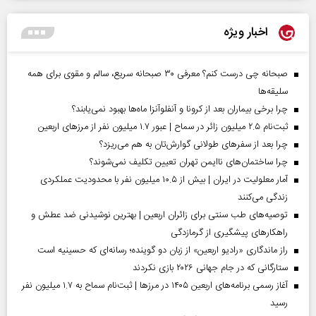
اخبار ویژه
صبحانه چی درست کنم؟ معرفی ۳۰ صبحانه سریع، سالم و مقوی برای همه
سلیقه‌ها
چرا برخی بیماران بعد از کرونا و آنفلوآنزا ماه‌ها بهبود نمی‌یابند؟
ثبت‌نام ۲.۵ میلیون زائر در سماح | عبور ۱.۷ میلیون نفر از مرز‌های اربعین
چرا بعد از سفرهای طولانی گوارش‌تان به هم می‌ریزد؟
چرا ساختمان‌های ناایمن تهران تعیین تکلیف نمی‌شوند؟
آمار معلولیت در ایران | بیش از ۱۰.۵ میلیون نفر با محدودیت عملکردی
زندگی می‌کنند
توصیه‌های طب سنتی برای زائران اربعین | بهترین نوشیدنی ضد عطش و
راهکارهای پیشگیری از گرمازدگی
راز ماندگاری «رادیو اربعین» از زبان دو گوینده؛ رسانه‌ای که حسینیه است
ستارگانی که در جام جهانی ۲۰۲۶ بازی نکردند
آغاز رسمی برنامه‌های اربعین ۱۴۰۵ در مرز‌ها | ثبت‌نام سماح به ۱.۷ میلیون نفر
رسید