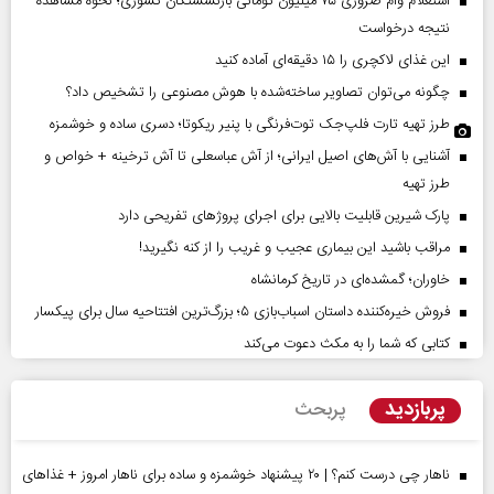
استعلام وام ضروری ۷۵ میلیون تومانی بازنشستگان کشوری؛ نحوه مشاهده
نتیجه درخواست
این غذای لاکچری را ۱۵ دقیقه‌ای آماده کنید
چگونه می‌توان تصاویر ساخته‌شده با هوش مصنوعی را تشخیص داد؟
طرز تهیه تارت فلپ‌جک توت‌فرنگی با پنیر ریکوتا؛ دسری ساده و خوشمزه
آشنایی با آش‌های اصیل ایرانی؛ از آش عباسعلی تا آش ترخینه + خواص و
طرز تهیه
پارک شیرین قابلیت‌ بالایی برای اجرای پروژهای تفریحی دارد
مراقب باشید این بیماری عجیب و غریب را از کنه نگیرید!
خاوران؛ گمشده‌ای در تاریخ کرمانشاه
فروش خیره‌کننده داستان اسباب‌بازی ۵؛ بزرگ‌ترین افتتاحیه سال برای پیکسار
کتابی که شما را به مکث دعوت می‌کند
پربازدید
پربحث
ناهار چی درست کنم؟ | ۲۰ پیشنهاد خوشمزه و ساده برای ناهار امروز + غذاهای