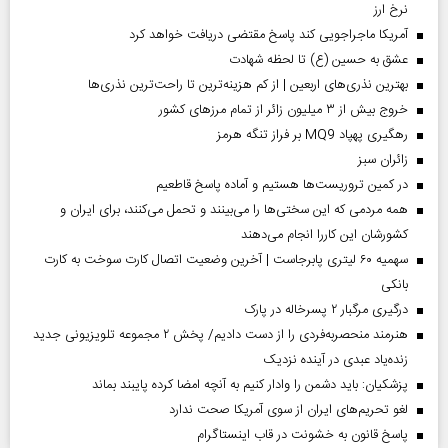
نرخ ارز
آمریکا ماجراجویی کند پاسخ مقتضی دریافت خواهد کرد
عشق به حسین (ع) تا لحظه شهادت
بهترین نذری‌های اربعین | از کم هزینه‌ترین تا راحت‌ترین نذری‌ها
خروج بیش از ۳ میلیون زائر از تمام مرز‌های کشور
رهگیری پهپاد MQ9 بر فراز تنگه هرمز
‌زائران سبز
در کمین تروریست‌ها هستیم و آماده پاسخ قاطعیم
همه مردمی که این سختی‌ها را می‌بینند و تحمل می‌کنند، برای ایران و
کشورشان این کاررا انجام می‌دهند
سهمیه ۶۰ لیتری پابرجاست | آخرین وضعیت اتصال کارت سوخت به کارت
بانکی
درگیری مرگبار ۲ پسرخاله در پارک
هنرمند منحصر‌به‌فردی را از دست دادیم/ پخش ۲ مجموعه تلویزیونی جدید
زنده‌یاد عبدی در آینده نزدیک
پزشکیان: باید دشمن را وادار کنیم به آنچه امضا کرده پایبند بماند
لغو تحریم‌های ایران از سوی آمریکا صحت ندارد
پاسخ قانون به خشونت در قاب اینستاگرام