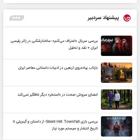
پیشنهاد سردبیر
بررسی سریال «اعتراف می‌کنم»؛ ساختارشکنی در ژانر پلیسی
ایران + نقد و تحلیل
بازتاب پیاده‌روی اربعین در ادبیات داستانی معاصر ایران
امضای سروش صحت در «استخر» دیگر غافلگیر نمی‌کند
بررسی بازی Silent Hill: Townfall؛ از داستان و گیم‌پلی تا
تاریخ انتشار و سیستم مورد نیاز