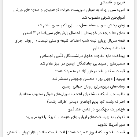
فوری و اقتصادی
امیرحسین بهداد به عنوان سرپرست هیئت کوهنوردی و صعودهای ورزشی
آذربایجان شرقی منصوب شد
زمان پخش سریال «ماه عسل» با بازی اکبر عبدی اعلام شد
دمای ۵۰ درجه در خوزستان | احتمال بارش‌های سیل‌آسا در ۳ استان
قصه سریال رویای نیمه شب اختلاف شیعه و سنی نیست/ از روند اجرای
فیلمنامه رضایت دارم
پرداخت مابه‌التفاوت حقوق بازنشستگان تأمین اجتماعی
مسیر‌های راهپیمایی جاماندگان اربعین در البرز اعلام شد
قیمت سکه و طلا در بازار آزاد در ۱۰ مرداد ۱۴۰۵
ببینید | «چهل روز » محسن چاووشی منتشر شد
رسانه‌های برون‌مرزی راویان جهانی اربعین
نظرسنجی شبکه تماشا برای انتخاب سریال‌های شرقی محبوب مخاطبان
اطراف رشت کجا بریم (جاهای دیدنی اطراف رشت)
باج‌نیوزها؛ باج‌گیری در لباس افشاگری
تعرض به زیرساخت‌های ایران، بنای هژمونی آمریکا را فرو می‌ریزد
سپر آمریکا نشوید
قیمت طلا و سکه امروز ۱۱ مرداد ۱۴۰۵ | افت قیمت طلا در بازار تهران با کاهش