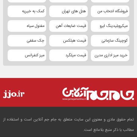
فروشگاه انتخاب من
هتل های تهران
کمک به خیریه
میکروبلیدینگ ابرو
قیمت ضایعات آهن
مفتول سیاه
کوچینگ سازمانی
قیمت هبلکس
جک سقفی
خرید میز اداری مدرن
قیمت میلگرد
میز کنفرانس
تمام حقوق مادی و معنوی این سایت متعلق به جام جم آنلاین است و استفاده از
مطالب با ذکر منبع بلامانع است.