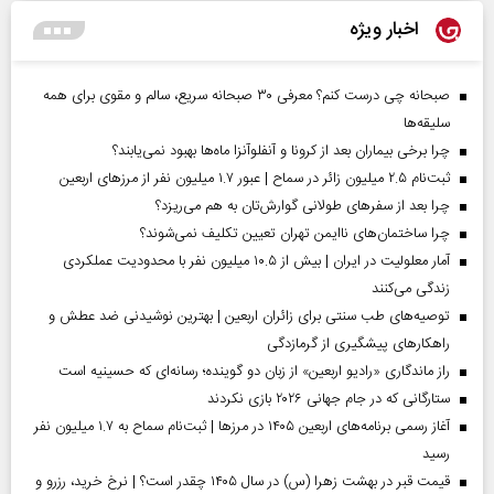
اخبار ویژه
صبحانه چی درست کنم؟ معرفی ۳۰ صبحانه سریع، سالم و مقوی برای همه
سلیقه‌ها
چرا برخی بیماران بعد از کرونا و آنفلوآنزا ماه‌ها بهبود نمی‌یابند؟
ثبت‌نام ۲.۵ میلیون زائر در سماح | عبور ۱.۷ میلیون نفر از مرز‌های اربعین
چرا بعد از سفرهای طولانی گوارش‌تان به هم می‌ریزد؟
چرا ساختمان‌های ناایمن تهران تعیین تکلیف نمی‌شوند؟
آمار معلولیت در ایران | بیش از ۱۰.۵ میلیون نفر با محدودیت عملکردی
زندگی می‌کنند
توصیه‌های طب سنتی برای زائران اربعین | بهترین نوشیدنی ضد عطش و
راهکارهای پیشگیری از گرمازدگی
راز ماندگاری «رادیو اربعین» از زبان دو گوینده؛ رسانه‌ای که حسینیه است
ستارگانی که در جام جهانی ۲۰۲۶ بازی نکردند
آغاز رسمی برنامه‌های اربعین ۱۴۰۵ در مرز‌ها | ثبت‌نام سماح به ۱.۷ میلیون نفر
رسید
قیمت قبر در بهشت زهرا (س) در سال ۱۴۰۵ چقدر است؟ | نرخ خرید، رزرو و