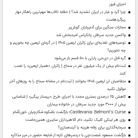
احیای قبور
چرا گرد و غبار در ایران تشدید شد؟ | حقابه تالاب‌ها مهم‌ترین راهکار مهار
ریزگردهاست
مجازات سنگین برای آدم‌ربایان گوش‌بر
واکسن جدید سرطان پانکراس امیدبخش شد
توصیه‌های تغذیه‌ای برای زائران اربعین ۱۴۰۵ | در گرمای اربعین چه بخوریم و
چه نخوریم؟
گره قتل در دی‌جی پارتی با ۵۰ قسم باز می‌شود
ثبت‌نام بیش از یک میلیون نفر در سماح | زائران «همیار اربعین» را نصب
کنند
متقاضیان ارز اربعین ۱۴۰۵ بخوانند | ثبت‌نام در سامانه سماح را به روز‌های آخر
موکول نکنید
کاهش ۲۵ درصدی بستری مجدد با اجرای طرح «پرستار پیگیر» | شناسایی
بیش از ۳۰۰۰ مورد جدید سرطان در خانواده بیماران
Castlevania: Belmont’s Curse؛ بازگشت باشکوه شکارچیان خون‌آشام
روی هر لینکی کلیک نکنید، دام کلاهبرداران سایبری همین‌جاست
سرمایه‌گذاری برای رفاه؛ هزینه یا آینده‌سازی؟
بازگشت مسعود شصت‌چی با دردسر‌های تازه؛ از شایعه حضور در میز مذاکره