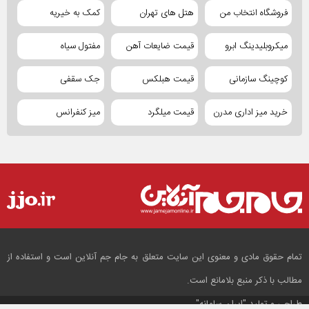
فروشگاه انتخاب من
هتل های تهران
کمک به خیریه
میکروبلیدینگ ابرو
قیمت ضایعات آهن
مفتول سیاه
کوچینگ سازمانی
قیمت هبلکس
جک سقفی
خرید میز اداری مدرن
قیمت میلگرد
میز کنفرانس
تمام حقوق مادی و معنوی این سایت متعلق به جام جم آنلاین است و استفاده از
مطالب با ذکر منبع بلامانع است.
طراحی و تولید
"ایران سامانه"