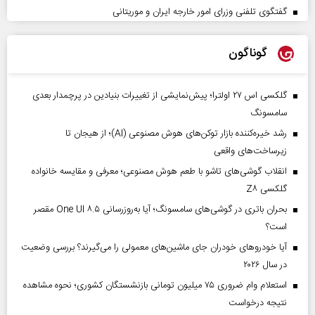
گفتگوی تلفنی وزرای امور خارجه ایران و موریتانی
گوناگون
گلکسی اس ۲۷ اولترا؛ پیش‌نمایشی از تغییرات بنیادین در پرچمدار بعدی
سامسونگ
رشد خیره‌کننده بازار توکن‌های هوش مصنوعی (AI)؛ از هیجان تا
زیرساخت‌های واقعی
انقلاب گوشی‌های تاشو‌ با طعم هوش مصنوعی؛ معرفی و مقایسه خانواده
گلکسی Z۸
بحران باتری در گوشی‌های سامسونگ؛ آیا به‌روزرسانی One UI ۸.۵ مقصر
است؟
آیا خودروهای خودران جای ماشین‌های معمولی را می‌گیرند؟ بررسی وضعیت
در سال ۲۰۲۶
استعلام وام ضروری ۷۵ میلیون تومانی بازنشستگان کشوری؛ نحوه مشاهده
نتیجه درخواست