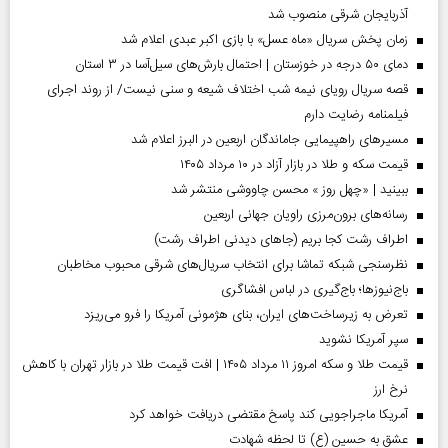
آذربایجان شرقی منصوب شد
زمان پخش سریال «ماه عسل» با بازی اکبر عبدی اعلام شد
دمای ۵۰ درجه در خوزستان | احتمال بارش‌های سیل‌آسا در ۳ استان
قصه سریال رویای نیمه شب اختلاف شیعه و سنی نیست/ از روند اجرای
فیلمنامه رضایت دارم
مسیر‌های راهپیمایی جاماندگان اربعین در البرز اعلام شد
قیمت سکه و طلا در بازار آزاد در ۱۰ مرداد ۱۴۰۵
ببینید | «چهل روز » محسن چاووشی منتشر شد
رسانه‌های برون‌مرزی راویان جهانی اربعین
اطراف رشت کجا بریم (جاهای دیدنی اطراف رشت)
نظرسنجی شبکه تماشا برای انتخاب سریال‌های شرقی محبوب مخاطبان
باج‌نیوزها؛ باج‌گیری در لباس افشاگری
تعرض به زیرساخت‌های ایران، بنای هژمونی آمریکا را فرو می‌ریزد
سپر آمریکا نشوید
قیمت طلا و سکه امروز ۱۱ مرداد ۱۴۰۵ | افت قیمت طلا در بازار تهران با کاهش
نرخ ارز
آمریکا ماجراجویی کند پاسخ مقتضی دریافت خواهد کرد
عشق به حسین (ع) تا لحظه شهادت