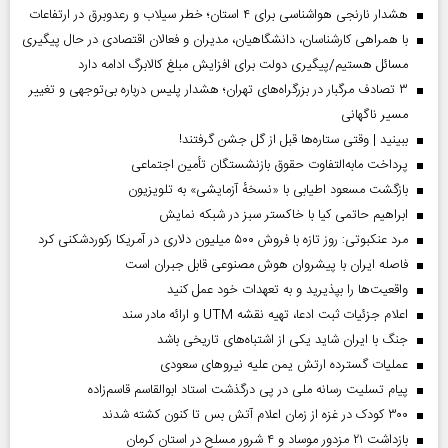
هشدار نارنجی هواشناسی برای ۴ استان؛ خطر سیلاب و رعدوبرق در ارتفاعات
با همراهی کارشناسان، دانشگاهیان، مدیران و فعالان اقتصادی در حال پیگیری
مسائل هستیم/پیگیری دولت برای افزایش مبلغ کالابرگ ادامه دارد
۳ تصادف مرگبار در بزرگراه‌های تهران؛ هشدار پلیس درباره بی‌توجهی و تغییر
مسیر ناگهانی
ببینید | وقتی ستاره‌ها قبل از گل جشن گرفتند!
پرداخت مابه‌التفاوت حقوق بازنشستگان تأمین اجتماعی
بازگشت مسعود اطیابی با «نسخهٔ آزمایشی» به تلویزیون
ابراهیم حاتمی کیا با خاکستر سبز در شبکه نمایش
مرد عنکبوتی: روز تازه با فروش ۵۰۰ میلیون دلاری در آمریکا رکوردشکنی کرد
فاصله ایران با پیشرو‌ان هوش مصنوعی قابل جبران است
واقعیت‌ها را بپذیرید و به تعهدات خود عمل کنید
اعلام جزئیات ثبت ادعا، تهیه نقشه UTM و ارائه مادر سند
جنگ با ایران شاید یکی از اشتباه‌های تاریخی باشد
عملیات گسترده ارتش یمن علیه نیروهای سعودی
پیام تسلیت رسانه ملی در پی درگذشت استاد ابوالقاسم قاسم‌زاده
۳۰۰ کودک در غزه از زمان اعلام آتش بس تا کنون کشته شدند
بازداشت ۲۱ مزدور موساد و ۴ شرور مسلح در استان کرمان