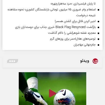
تا پایان فیلمبرداری «مرد سه‌هزارچهره»
استعلام وام ضروری ۷۵ میلیون تومانی بازنشستگان کشوری؛ نحوه مشاهده
نتیجه درخواست
اجیر کردن قاتل برای کشتن همسر!
بازگشت Black Flag Resynced خبری جذاب برای دوستداران بازی
معجزه، نقشه شوهرکشی را ناکام گذاشت
توصیه‌های هلال‌احمر برای روز‌های گرم
جام‌جهانی مهاجران
ویدئو