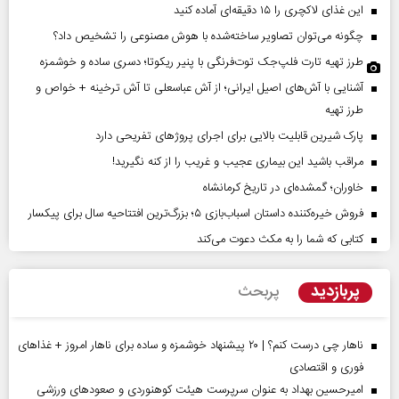
این غذای لاکچری را ۱۵ دقیقه‌ای آماده کنید
چگونه می‌توان تصاویر ساخته‌شده با هوش مصنوعی را تشخیص داد؟
طرز تهیه تارت فلپ‌جک توت‌فرنگی با پنیر ریکوتا؛ دسری ساده و خوشمزه
آشنایی با آش‌های اصیل ایرانی؛ از آش عباسعلی تا آش ترخینه + خواص و
طرز تهیه
پارک شیرین قابلیت‌ بالایی برای اجرای پروژهای تفریحی دارد
مراقب باشید این بیماری عجیب و غریب را از کنه نگیرید!
خاوران؛ گمشده‌ای در تاریخ کرمانشاه
فروش خیره‌کننده داستان اسباب‌بازی ۵؛ بزرگ‌ترین افتتاحیه سال برای پیکسار
کتابی که شما را به مکث دعوت می‌کند
پربازدید
پربحث
ناهار چی درست کنم؟ | ۲۰ پیشنهاد خوشمزه و ساده برای ناهار امروز + غذاهای
فوری و اقتصادی
امیرحسین بهداد به عنوان سرپرست هیئت کوهنوردی و صعودهای ورزشی