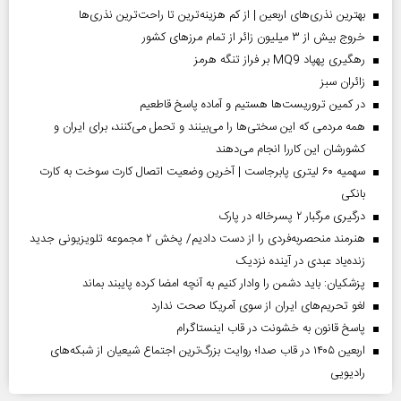
بهترین نذری‌های اربعین | از کم هزینه‌ترین تا راحت‌ترین نذری‌ها
خروج بیش از ۳ میلیون زائر از تمام مرز‌های کشور
رهگیری پهپاد MQ9 بر فراز تنگه هرمز
‌زائران سبز
در کمین تروریست‌ها هستیم و آماده پاسخ قاطعیم
همه مردمی که این سختی‌ها را می‌بینند و تحمل می‌کنند، برای ایران و
کشورشان این کاررا انجام می‌دهند
سهمیه ۶۰ لیتری پابرجاست | آخرین وضعیت اتصال کارت سوخت به کارت
بانکی
درگیری مرگبار ۲ پسرخاله در پارک
هنرمند منحصر‌به‌فردی را از دست دادیم/ پخش ۲ مجموعه تلویزیونی جدید
زنده‌یاد عبدی در آینده نزدیک
پزشکیان: باید دشمن را وادار کنیم به آنچه امضا کرده پایبند بماند
لغو تحریم‌های ایران از سوی آمریکا صحت ندارد
پاسخ قانون به خشونت در قاب اینستاگرام
اربعین ۱۴۰۵ در قاب صدا؛ روایت بزرگ‌ترین اجتماع شیعیان از شبکه‌های
رادیویی