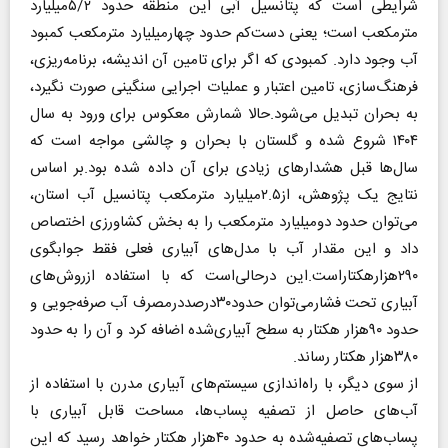
شرایطی است که پتانسیل آبی این منطقه حدود ۵/۲میلیارد
مترمکعب است؛ یعنی دست‌کم حدود چهارمیلیارد مترمکعب کمبود
آب وجود دارد. کمبودی که اگر برای تامین آن اندیشه، برنامه‌ریزی،
فرهنگ‌سازی، تامین اعتبار و عملیات اجرایی سنگینی صورت نگیرد،
به بحران تبدیل می‌شود.حالا شمارش معکوس برای ورود به سال
۱۴۰۴ شروع شده و گلستان با بحران و چالشی مواجه است که
سال‌ها قبل هشدارهای زیادی برای آن داده شده بود.بر اساس
نتایج یک پژوهش، از۲.۵میلیارد مترمکعب پتانسیل آب استان،
می‌توان حدود دومیلیارد مترمکعب را به بخش کشاورزی اختصاص
داد و این مقدار آب با مدل‌های آبیاری فعلی فقط جوابگوی
۲۹۰هزارهکتاراست.این درحالی‌است که با استفاده ازروش‌های
آبیاری تحت فشارمی‌توان حدود۳۰درصددرمصرف آب صرفه‌جویی و
حدود ۹۰هزار هکتار به سطح آبیاری‌شده اضافه کرد و آن را به حدود
۳۸۰هزار هکتار رساند.
از سوی دیگر، با راه‌اندازی سیستم‌های آبیاری مدرن با استفاده از
آب‌های حاصل از تصفیه پساب‌ها، مساحت قابل آبیاری با
پساب‌های تصفیه‌شده به حدود ۴۰هزار هکتار خواهد رسید که این