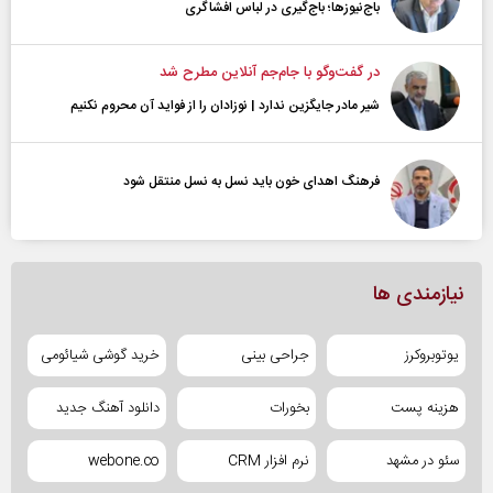
باج‌نیوزها؛ باج‌گیری در لباس افشاگری
در گفت‌و‌گو با جام‌جم آنلاین مطرح شد
شیر مادر جایگزین ندارد | نوزادان را از فواید آن محروم نکنیم
فرهنگ اهدای خون باید نسل به نسل منتقل شود
نیازمندی ها
یوتوبروکرز
جراحی بینی
خرید گوشی شیائومی
هزینه پست
بخورات
دانلود آهنگ جدید
سئو در مشهد
نرم افزار CRM
webone.co