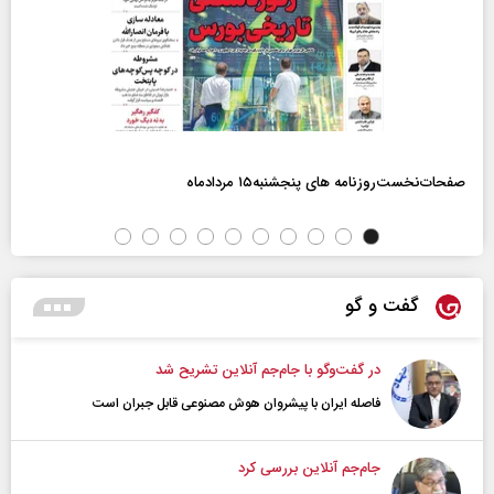
صفحات‌نخست‌روزنامه ها‌ی پنجشنبه‌۱۵ مردادماه
گفت و گو
در گفت‌و‌گو با جام‌جم آنلاین تشریح شد
فاصله ایران با پیشرو‌ان هوش مصنوعی قابل جبران است
جام‌جم آنلاین بررسی کرد