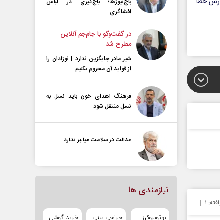
رش خطا
باج‌نیوزها؛ باج‌گیری در لباس
افشاگری
در گفت‌و‌گو با جام‌جم آنلاین
مطرح شد
شیر مادر جایگزین ندارد | نوزادان را
از فواید آن محروم نکنیم
فرهنگ اهدای خون باید نسل به
نسل منتقل شود
عدالت در سلامت میانبر ندارد
نیازمندی ها
افته:
۱
یوتوبروکرز
جراحی بینی
خرید گوشی