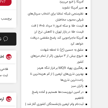
آمریکا را فرو می‌ریزد
سپر آمریکا نشوید
نظرسنجی شبکه تماشا برای انتخاب سریال‌های
برچسب ه
شرقی محبوب مخاطبان
قیمت طلا و سکه امروز ۱۱ مرداد ۱۴۰۵ | افت
قیمت طلا در بازار تهران با کاهش نرخ ارز
آمریکا ماجراجویی کند پاسخ مقتضی دریافت
ن
خواهد کرد
عشق به حسین (ع) تا لحظه شهادت
اخب
خروج بیش از ۳ میلیون زائر از تمام مرز‌های
کشور
رهگیری پهپاد MQ9 بر فراز تنگه هرمز
فلاحی:
بهترین نذری‌های اربعین | از کم هزینه‌ترین تا
ثبت س
راحت‌ترین نذری‌ها
‌زائران سبز
در کمین تروریست‌ها هستیم و آماده پاسخ
ارس
قاطعیم
ثبت‌نام وام اربعین بازنشستگان کشوری آغاز شد |