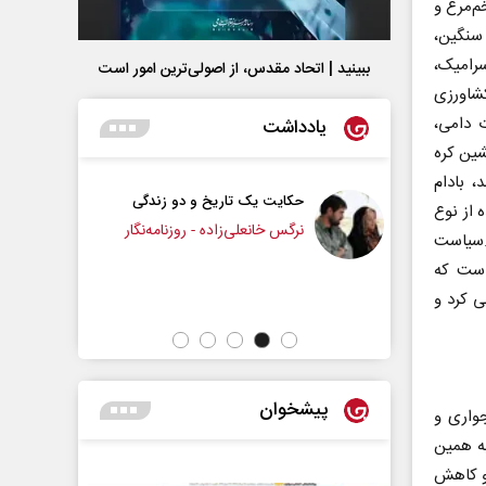
م‌مرغ و
سنگین،
سرامیک،
ببینید | اتحاد مقدس، از اصولی‌ترین امور است
کشاورزی
 دامی،
یادداشت
ین کره
، بادام
یک تاریخ و دو زندگی
چرایی عقب‌نشینی ترامپ؟
 از نوع
نعلی‌زاده - روزنامه‌نگار
ت.سیاست
است که
دکتر یدالله جوانی - تحلیلگر مسائل سیاسی
ی کرد و
پیشخوان
واری و
اهه اخیر را صرفا به همین
 و کاهش