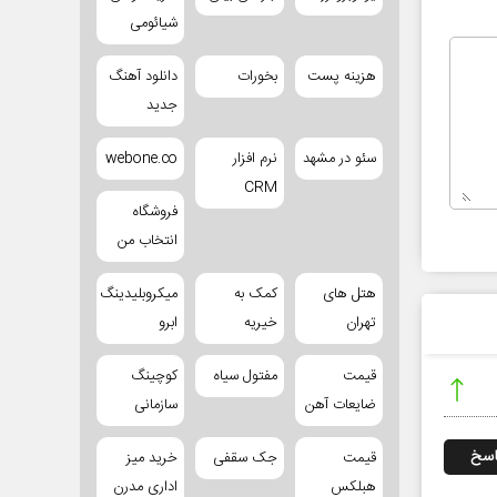
شیائومی
هزینه پست
بخورات
دانلود آهنگ
جدید
سئو در مشهد
نرم افزار
webone.co
CRM
فروشگاه
انتخاب من
هتل های
کمک به
میکروبلیدینگ
تهران
خیریه
ابرو
قیمت
مفتول سیاه
کوچینگ
ضایعات آهن
سازمانی
اسخ
قیمت
جک سقفی
خرید میز
هبلکس
اداری مدرن