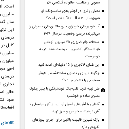
معرفی و مقایسه خانواده گلکسی Z۸
بحران باتری در گوشی‌های سامسونگ؛ آیا
به‌روزرسانی One UI ۸.۵ مقصر است؟
آیا خودروهای خودران جای ماشین‌های معمولی را
می‌گیرند؟ بررسی وضعیت در سال ۲۰۲۶
استعلام وام ضروری ۷۵ میلیون تومانی
بازنشستگان کشوری؛ نحوه مشاهده نتیجه
میلیون د
درخواست
این غذای لاکچری را ۱۵ دقیقه‌ای آماده کنید
چگونه می‌توان تصاویر ساخته‌شده با هوش
مصنوعی را تشخیص داد؟
طرز تهیه تارت فلپ‌جک توت‌فرنگی با پنیر ریکوتا؛
دسری ساده و خوشمزه
آشنایی با آش‌های اصیل ایرانی؛ از آش عباسعلی تا
افغانست
آش ترخینه + خواص و طرز تهیه
پارک شیرین قابلیت‌ بالایی برای اجرای پروژهای
کالاهای 
تفریحی دارد