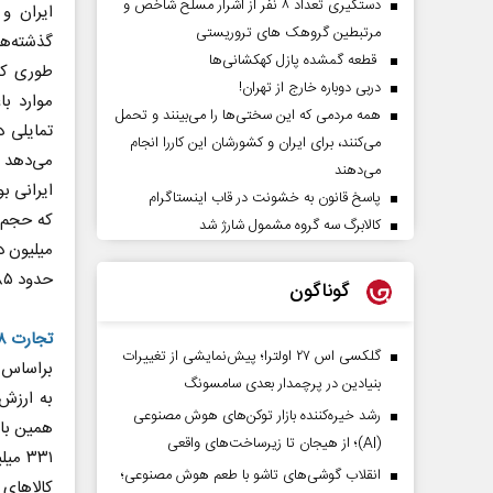
دستگیری تعداد ۸ نفر از اشرار مسلح شاخص و
مرتبطین گروهک های تروریستی
گذشته‌ها
قطعه گمشده پازل کهکشانی‌ها
طوری که
دربی دوباره خارج از تهران!
موارد با
همه مردمی که این سختی‌ها را می‌بینند و تحمل
تمایلی د
می‌کنند، برای ایران و کشورشان این کاررا انجام
می‌دهد 
می‌دهند
ایرانی ب
پاسخ قانون به خشونت در قاب اینستاگرام
کالابرگ سه گروه مشمول شارژ شد
حدود ۸۵ درصدی را نسبت به سال ۲۰۲۳ ثبت کرده است.
گوناگون
تجارت ۱.۸میلیارد دلاری ایران و افغانستان
گلکسی اس ۲۷ اولترا؛ پیش‌نمایشی از تغییرات
بنیادین در پرچمدار بعدی سامسونگ
رشد خیره‌کننده بازار توکن‌های هوش مصنوعی
(AI)؛ از هیجان تا زیرساخت‌های واقعی
۳۳۱ 
انقلاب گوشی‌های تاشو‌ با طعم هوش مصنوعی؛