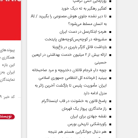
زورآزمایی اتمی ترامپ
کفگیر رهگیر به ته دیگ خورد
تا دیر نشده جلوی هوش مصنوعی را بگیرید / AI
به انسان مسلط می‌شود؟
هرمز؛ ابتکارعمل در دست ایران
مشروطه در کوچه‌پس‌کوچه‌های پایتخت
بازداشت قاتل کارگر باربری در باغ‌ویلا
پیوندهای
ارائه بیش از ۲ میلیون خدمت بهداشتی در اربعین
همکاری بی
حسینی
این بازه
چوبه دار، فرجام قاتلان دختربچه و مرد صاحبخانه
ایران به‌
ببینید | فرمانده کل انتظامی جمهوری اسلامی
نمایندگان
ایران­: مأموریت پلیس تا بازگشت آخرین زائر به
منزل ادامه دارد
کد خبر: ۱۴۹۱۱۶۹
پاسخ قانون به خشونت در قاب اینستاگرام
راز ماندگاری پرواز یک قهرمان
نویسند
نقشه جهادی برای ایران
رکوردشکنی تاریخی بورس
هم دنبال جوانگرایی هستم هم نتیجه