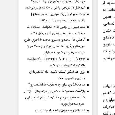
در گرمای اربعین چه بخوریم و چه نخوریم؟
همسایه از
گره قتل در دی‌جی پارتی با ۵۰ قسم باز می‌شود
اند، به
ثبت‌نام بیش از یک میلیون نفر در سماح |
. همین
زائران «همیار اربعین» را نصب کنند
نستانی،
متقاضیان ارز اربعین ۱۴۰۵ بخوانند | ثبت‌نام در
رک نشان
سامانه سماح را به روز‌های آخر موکول نکنید
الاهای
کاهش ۲۵ درصدی بستری مجدد با اجرای طرح
به طوری
«پرستار پیگیر» | شناسایی بیش از ۳۰۰۰ مورد
که حجم مبادلات تجاری ایران و افغانستان در سال گذشته میلادی (۲۰۲۴) به سه میلیارد و ۱۹۷
جدید سرطان در خانواده بیماران
 صادرات بود که رشدی
Castlevania: Belmont’s Curse؛ بازگشت
باشکوه شکارچیان خون‌آشام
روی هر لینکی کلیک نکنید، دام کلاهبرداران
سایبری همین‌جاست
سرمایه‌گذاری برای رفاه؛ هزینه یا آینده‌سازی؟
چهار میلیون و ۸۳ هزار و ۱۸۶ تن کالای ایرانی
بازگشت مسعود شصت‌چی با دردسر‌های تازه؛ از
 است که در
شایعه حضور در میز مذاکره تا پایان فیلمبرداری
رزش یک میلیارد و
«مرد سه‌هزارچهره»
 صادرات
استعلام وام ضروری ۷۵ میلیون تومانی
ظ وزنی و هم به لحاظ ارزشی، رشدی ۳۰ درصدی داشته