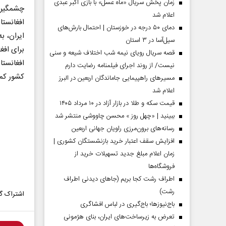
زمان پخش سریال «ماه عسل» با بازی اکبر عبدی
چشمگیر 
اعلام شد
افغانستا
دمای ۵۰ درجه در خوزستان | احتمال بارش‌های
ایران، ب
سیل‌آسا در ۳ استان
برای افغ
قصه سریال رویای نیمه شب اختلاف شیعه و سنی
افغانستا
نیست/ از روند اجرای فیلمنامه رضایت دارم
کشور کم
مسیر‌های راهپیمایی جاماندگان اربعین در البرز
اعلام شد
قیمت سکه و طلا در بازار آزاد در ۱۰ مرداد ۱۴۰۵
ببینید | «چهل روز » محسن چاووشی منتشر شد
مردادماه
صفحات نخست روزنامه ها‌ی‌سه‌شنبه ۶ مردادماه
صفحات
رسانه‌های برون‌مرزی راویان جهانی اربعین
افزایش سقف اعتبار خرید بازنشستگان کشوری |
زمان اعلام مبلغ جدید تسهیلات خرید از
فروشگاه‌ها
اطراف رشت کجا بریم (جاهای دیدنی اطراف
رشت)
اشتراک گذ
باج‌نیوزها؛ باج‌گیری در لباس افشاگری
تعرض به زیرساخت‌های ایران، بنای هژمونی