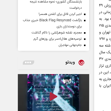
بازنشستگان کشوری؛ نحوه مشاهده نتیجه
است. از سوی دیگر در ۹ ماهه سال جاری ۱۱۰هزار و ۳۹۰ تن کالا از افغانستان به ارزش ۴۹
درخواست
زمانی در
اجیر کردن قاتل برای کشتن همسر!
کشورمان شده بود. به
بازگشت Black Flag Resynced خبری جذاب
این ترتیب می‌توان گفت در یک سال اخیر واردات کالا از افغانستان به لحاظ وزنی با رشدی ۲۱۵
برای دوستداران بازی
ارت تهران و
معجزه، نقشه شوهرکشی را ناکام گذاشت
کابل در ۹ ماهه سال جاری به چهار میلیون و ۱۹۳ هزار تن کالا به ارزش حدود یک میلیارد و ۷۹۷
توصیه‌های هلال‌احمر برای روز‌های گرم
جام‌جهانی مهاجران
ذشته سه
این حال در یک سال
اخیر مجموع تجارت ایران و افغانستان هم به لحاظ وزنی و هم به لحاظ ارزشی رشدی ۳۲
ویدئو
ست که در ۹ ماهه سال جاری تراز
مان بوده، این در
۳ میلیون دلار تراز تجاری به
از تجاری ایران با