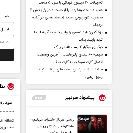
تسهیلات ۲۰ میلیون تومانی با سود ۵ درصد
هنرمند منحصر‌به‌فردی را از دست دادیم/ پخش ۲
مجموعه تلویزیونی جدید زنده‌یاد عبدی در آینده
نزدیک
پزشکیان: باید دشمن را وادار کنیم به آنچه امضا
کرده پایبند بماند
درگیری مرگبار ۲ پسرخاله در پارک
سهمیه ۶۰ لیتری پابرجاست | آخرین وضعیت
اتصال کارت سوخت به کارت بانکی
ببینید | بازدید رئیس رسانه ملی از قلب تپنده
رادیو اربعین
نظر
پیشنهاد سردبیر
سید رض
بررسی سریال «اعتراف می‌کنم»؛
انشالله ا
ساختارشکنی در ژانر پلیسی
سد برروی 
ایران + نقد و تحلیل