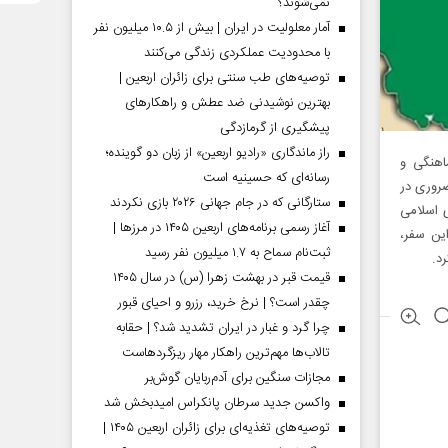
نمی‌شوند؟
آمار معلولیت در ایران | بیش از ۱۰.۵ میلیون نفر
با محدودیت عملکردی زندگی می‌کنند
توصیه‌های طب سنتی برای زائران اربعین |
بهترین نوشیدنی ضد عطش و راهکارهای
پیشگیری از گرمازدگی
راز ماندگاری «رادیو اربعین» از زبان دو گوینده؛
اهنگی و
رسانه‌ای که حسینیه است
ضروری در
ستارگانی که در جام جهانی ۲۰۲۶ بازی نکردند
 اسلامی
آغاز رسمی برنامه‌های اربعین ۱۴۰۵ در مرز‌ها |
این سفر،
ثبت‌نام سماح به ۱.۷ میلیون نفر رسید
د.
قیمت قبر در بهشت زهرا (س) در سال ۱۴۰۵
چقدر است؟ | نرخ خرید، رزرو و احیای قبور
چرا گرد و غبار در ایران تشدید شد؟ | حقابه
تالاب‌ها مهم‌ترین راهکار مهار ریزگردهاست
مجازات سنگین برای آدم‌ربایان گوش‌بر
واکسن جدید سرطان پانکراس امیدبخش شد
توصیه‌های تغذیه‌ای برای زائران اربعین ۱۴۰۵ |