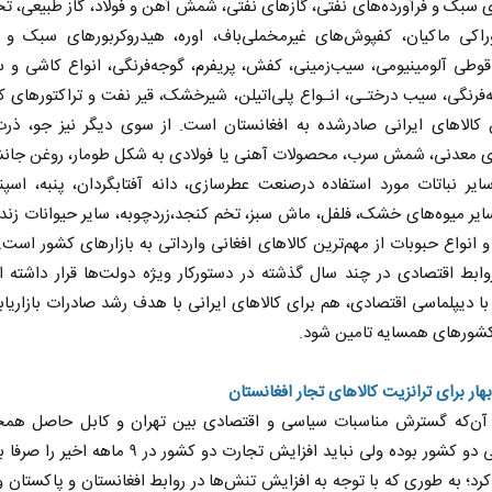
 سبک و فرآورده‌های نفتی، گاز‌های نفتی، شمش آهن و فولاد، گاز طبیعی، تخ
اکی ماکیان، کفپوش‌های غیرمخملی‌باف، اوره، هیدروکربورهای سبک و 
وطی آلومینیومی، سیب‌زمینی، کفش، پریفرم، گوجه‌فرنگی، انواع کاشی و 
فرنگی، سیب درختـی، انـواع پلی‌اتیلن، شیرخشک، قیر نفت و تراکتورهای 
ن کالاهای ایرانی صادرشده به افغانستان است. از سوی دیگر نیز جو، ذرت
 معدنی، شمش سرب، محصولات آهنی یا فولادی به شکل طومار، روغن جانش
سایر نباتات مورد استفاده درصنعت عطرسازی، دانه آفتابگردان، پنبه، اسپند
ابر
از باتلاق انرژی تا بن‌بست ترامپ
حکایت 
ایر میوه‌های خشک، فلفل،‌ ماش سبز، تخم کنجد،زردچوبه، سایر حیوانات زنده
نرگس خا
 انواع حبوبات از مهم‌ترین کالاهای افغانی وارداتی به بازارهای کشور اس
وابط اقتصادی در چند سال گذشته در دستورکار ویژه دولت‌ها قرار داشته 
اعی
رضا سپهوند - سخنگوی کمیسیون انرژی مجلس
با دیپلماسی اقتصادی، هم برای کالاهای ایرانی با هدف رشد صادرات بازاریاب
 کشورهای همسایه تامین شود.
هار برای ترانزیت کالاهای تجار افغانستان
 آن‌که گسترش مناسبات سیاسی و اقتصادی بین تهران و کابل حاصل همج
دیپلماسی دو کشور بوده ولی نباید افزایش تجارت دو کشور در ۹ م
کرد؛ به طوری که با توجه به افزایش تنش‌ها در روابط افغانستان و پاکستان