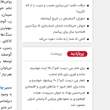
روغن‌های
مراقب باشید این بیماری عجیب و غریب را از کنه
تخم خور
نگیرید!
سیمان، ق
خاوران؛ گمشده‌ای در تاریخ کرمانشاه
رب گوجه‌
فروش خیره‌کننده داستان اسباب‌بازی ۵؛ بزرگ‌ترین
مهم‌تری
افتتاحیه سال برای پیکسار
سنگ‌های
کتابی که شما را به مکث دعوت می‌کند
کاکائو، 
شت‌پرده تهدیدات کوتاه‏‌مدت و
اربعین نماد مقاومت در بر
زمینی، س
دعا‌های خلاف واقع آمریکا
استکبار‌
پربازدید
پربحث
گوسفند و
توسعه ر
ین - تحلیلگر مسائل سیاسی
رحمت‌الله نوروزی - عضو کمیسیون اجتم
می‌توان 
مجلس
برای شام چی درست کنم؟ | ۲۵ ایده خوشمزه،
هم نیاز
ساده و فوری برای شام امشب
ناهار چی درست کنم؟ | ۲۰ پیشنهاد خوشمزه و
ساده برای ناهار امروز + غذاهای فوری و اقتصادی
مسیر چاب
امیرحسین بهداد به عنوان سرپرست هیئت
با وجود
کوهنوردی و صعودهای ورزشی آذربایجان شرقی
منصوب شد
امر ختم 