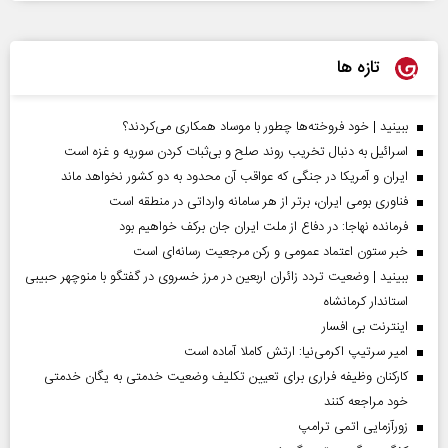
تازه ها
ببینید | خود فروخته‌ها چطور با موساد همکاری می‌کردند؟
اسرائیل به دنبال تخریب روند صلح و بی‌ثبات کردن سوریه و غزه است
ایران و آمریکا در جنگی که عواقب آن محدود به دو کشور نخواهد ماند
فناوری بومی ایران، برتر از هر سامانه وارداتی در منطقه است
فرمانده نهاجا: در دفاع از ملت ایران جان برکف خواهیم بود
خبر ستون اعتماد عمومی و رکن مرجعیت رسانه‌ای است
ببینید | وضعیت تردد زائران اربعین در مرز خسروی در گفتگو با منوچهر حبیبی
استاندار کرمانشاه
اینترنت بی افسار
امیر سرتیپ اکرمی‌نیا: ارتش کاملا آماده است
کارکنان وظیفه فراری برای تعیین تکلیف وضعیت خدمتی به یگان خدمتی
خود مراجعه کنند
زورآزمایی اتمی ترامپ