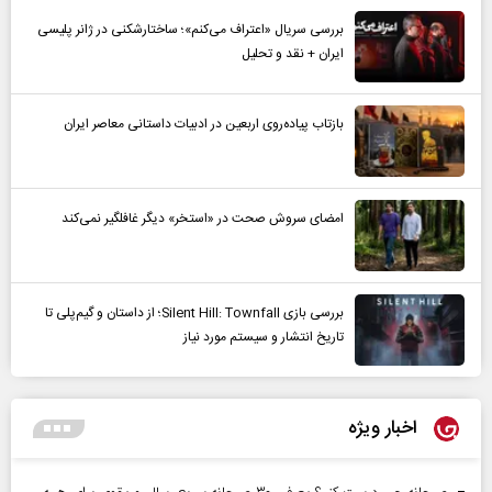
بررسی سریال «اعتراف می‌کنم»؛ ساختارشکنی در ژانر پلیسی
ایران + نقد و تحلیل
بازتاب پیاده‌روی اربعین در ادبیات داستانی معاصر ایران
امضای سروش صحت در «استخر» دیگر غافلگیر نمی‌کند
بررسی بازی Silent Hill: Townfall؛ از داستان و گیم‌پلی تا
تاریخ انتشار و سیستم مورد نیاز
اخبار ویژه