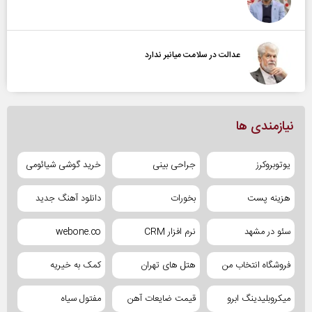
عدالت در سلامت میانبر ندارد
نیازمندی ها
یوتوبروکرز
جراحی بینی
خرید گوشی شیائومی
هزینه پست
بخورات
دانلود آهنگ جدید
سئو در مشهد
نرم افزار CRM
webone.co
فروشگاه انتخاب من
هتل های تهران
کمک به خیریه
میکروبلیدینگ ابرو
قیمت ضایعات آهن
مفتول سیاه