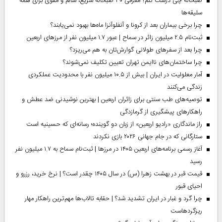
صبحانه چی درست کنم؟ معرفی ۳۰ صبحانه سریع، سالم و مقوی برای همه
سلیقه‌ها
چرا برخی بیماران بعد از کرونا و آنفلوآنزا ماه‌ها بهبود نمی‌یابند؟
ثبت‌نام ۲.۵ میلیون زائر در سماح | عبور ۱.۷ میلیون نفر از مرز‌های اربعین
چرا بعد از سفرهای طولانی گوارش‌تان به هم می‌ریزد؟
چرا ساختمان‌های ناایمن تهران تعیین تکلیف نمی‌شوند؟
آمار معلولیت در ایران | بیش از ۱۰.۵ میلیون نفر با محدودیت عملکردی
زندگی می‌کنند
توصیه‌های طب سنتی برای زائران اربعین | بهترین نوشیدنی ضد عطش و
راهکارهای پیشگیری از گرمازدگی
راز ماندگاری «رادیو اربعین» از زبان دو گوینده؛ رسانه‌ای که حسینیه است
ستارگانی که در جام جهانی ۲۰۲۶ بازی نکردند
آغاز رسمی برنامه‌های اربعین ۱۴۰۵ در مرز‌ها | ثبت‌نام سماح به ۱.۷ میلیون نفر
رسید
قیمت قبر در بهشت زهرا (س) در سال ۱۴۰۵ چقدر است؟ | نرخ خرید، رزرو و
احیای قبور
چرا گرد و غبار در ایران تشدید شد؟ | حقابه تالاب‌ها مهم‌ترین راهکار مهار
ریزگردهاست