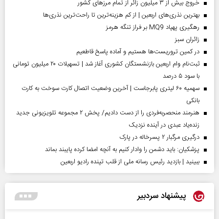
خروج بیش از ۳ میلیون زائر از تمام مرز‌های کشور
بهترین نذری‌های اربعین | از کم هزینه‌ترین تا راحت‌ترین نذری‌ها
رهگیری پهپاد MQ9 بر فراز تنگه هرمز
‌زائران سبز
در کمین تروریست‌ها هستیم و آماده پاسخ قاطعیم
ثبت‌نام وام اربعین بازنشستگان کشوری آغاز شد | تسهیلات ۲۰ میلیون تومانی
با سود ۵ درصد
سهمیه ۶۰ لیتری پابرجاست | آخرین وضعیت اتصال کارت سوخت به کارت
بانکی
هنرمند منحصر‌به‌فردی را از دست دادیم/ پخش ۲ مجموعه تلویزیونی جدید
زنده‌یاد عبدی در آینده نزدیک
درگیری مرگبار ۲ پسرخاله در پارک
پزشکیان: باید دشمن را وادار کنیم به آنچه امضا کرده پایبند بماند
ببینید | بازدید رئیس رسانه ملی از قلب تپنده رادیو اربعین
پیشنهاد سردبیر