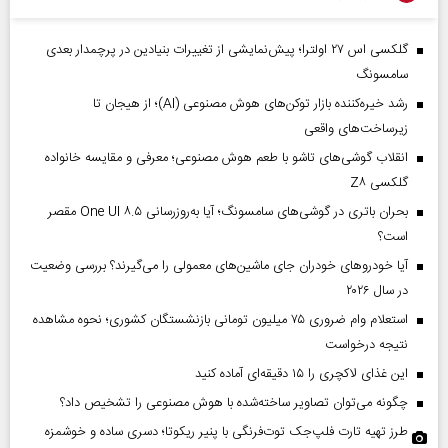
گلکسی اس ۲۷ اولترا؛ پیش‌نمایشی از تغییرات بنیادین در پرچمدار بعدی
سامسونگ
رشد خیره‌کننده بازار توکن‌های هوش مصنوعی (AI)؛ از هیجان تا
زیرساخت‌های واقعی
انقلاب گوشی‌های تاشو‌ با طعم هوش مصنوعی؛ معرفی و مقایسه خانواده
گلکسی Z۸
بحران باتری در گوشی‌های سامسونگ؛ آیا به‌روزرسانی One UI ۸.۵ مقصر
است؟
آیا خودروهای خودران جای ماشین‌های معمولی را می‌گیرند؟ بررسی وضعیت
در سال ۲۰۲۶
استعلام وام ضروری ۷۵ میلیون تومانی بازنشستگان کشوری؛ نحوه مشاهده
نتیجه درخواست
این غذای لاکچری را ۱۵ دقیقه‌ای آماده کنید
چگونه می‌توان تصاویر ساخته‌شده با هوش مصنوعی را تشخیص داد؟
طرز تهیه تارت فلپ‌جک توت‌فرنگی با پنیر ریکوتا؛ دسری ساده و خوشمزه