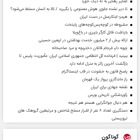
کفگیر رهگیر به ته دیگ خورد
تا دیر نشده جلوی هوش مصنوعی را بگیرید / AI به انسان مسلط می‌شود؟
هرمز؛ ابتکارعمل در دست ایران
مشروطه در کوچه‌پس‌کوچه‌های پایتخت
بازداشت قاتل کارگر باربری در باغ‌ویلا
ارائه بیش از ۲ میلیون خدمت بهداشتی در اربعین حسینی
چوبه دار، فرجام قاتلان دختربچه و مرد صاحبخانه
ببینید | فرمانده کل انتظامی جمهوری اسلامی ایران­: مأموریت پلیس تا
بازگشت آخرین زائر به منزل ادامه دارد
پاسخ قانون به خشونت در قاب اینستاگرام
راز ماندگاری پرواز یک قهرمان
نقشه جهادی برای ایران
رکوردشکنی تاریخی بورس
هم دنبال جوانگرایی هستم هم نتیجه
دستگیری تعداد ۸ نفر از اشرار مسلح شاخص و مرتبطین گروهک های
تروریستی
گوناگون