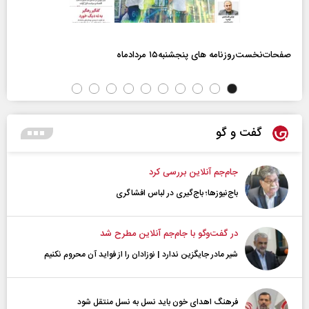
صفحات‌نخست‌روزنامه ها‌ی پنجشنبه‌۱۵ مردادماه
گفت و گو
جام‌جم آنلاین بررسی کرد
باج‌نیوزها؛ باج‌گیری در لباس افشاگری
در گفت‌و‌گو با جام‌جم آنلاین مطرح شد
شیر مادر جایگزین ندارد | نوزادان را از فواید آن محروم نکنیم
فرهنگ اهدای خون باید نسل به نسل منتقل شود