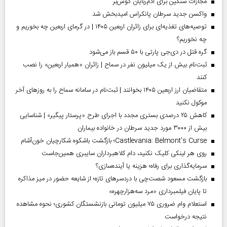
مجازات سنگین برای آدم‌ربایان گوش‌بر
واکسن جدید سرطان پانکراس امیدبخش شد
توصیه‌های تغذیه‌ای برای زائران اربعین ۱۴۰۵ | در گرمای اربعین چه بخوریم و
چه نخوریم؟
گره قتل در دی‌جی پارتی با ۵۰ قسم باز می‌شود
ثبت‌نام بیش از یک میلیون نفر در سماح | زائران «همیار اربعین» را نصب
کنند
متقاضیان ارز اربعین ۱۴۰۵ بخوانند | ثبت‌نام در سامانه سماح را به روز‌های آخر
موکول نکنید
کاهش ۲۵ درصدی بستری مجدد با اجرای طرح «پرستار پیگیر» | شناسایی
بیش از ۳۰۰۰ مورد جدید سرطان در خانواده بیماران
Castlevania: Belmont’s Curse؛ بازگشت باشکوه شکارچیان خون‌آشام
روی هر لینکی کلیک نکنید، دام کلاهبرداران سایبری همین‌جاست
سرمایه‌گذاری برای رفاه؛ هزینه یا آینده‌سازی؟
بازگشت مسعود شصت‌چی با دردسر‌های تازه؛ از شایعه حضور در میز مذاکره
تا پایان فیلمبرداری «مرد سه‌هزارچهره»
استعلام وام ضروری ۷۵ میلیون تومانی بازنشستگان کشوری؛ نحوه مشاهده
نتیجه درخواست