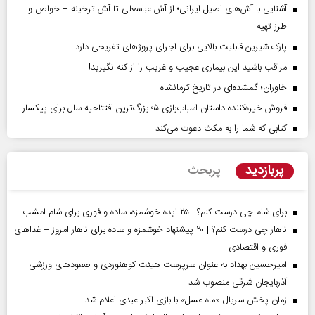
آشنایی با آش‌های اصیل ایرانی؛ از آش عباسعلی تا آش ترخینه + خواص و
طرز تهیه
پارک شیرین قابلیت‌ بالایی برای اجرای پروژهای تفریحی دارد
مراقب باشید این بیماری عجیب و غریب را از کنه نگیرید!
خاوران؛ گمشده‌ای در تاریخ کرمانشاه
فروش خیره‌کننده داستان اسباب‌بازی ۵؛ بزرگ‌ترین افتتاحیه سال برای پیکسار
کتابی که شما را به مکث دعوت می‌کند
پربازدید
پربحث
برای شام چی درست کنم؟ | ۲۵ ایده خوشمزه، ساده و فوری برای شام امشب
ناهار چی درست کنم؟ | ۲۰ پیشنهاد خوشمزه و ساده برای ناهار امروز + غذاهای
فوری و اقتصادی
امیرحسین بهداد به عنوان سرپرست هیئت کوهنوردی و صعودهای ورزشی
آذربایجان شرقی منصوب شد
زمان پخش سریال «ماه عسل» با بازی اکبر عبدی اعلام شد