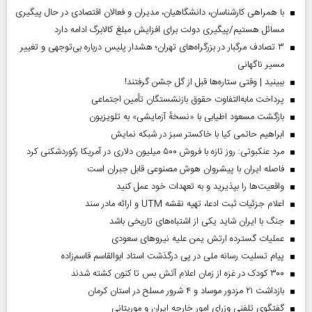
با همراهی کارشناسان، دانشگاهیان، مدیران و فعالان اقتصادی در حال پیگیری
مسائل هستیم/پیگیری دولت برای افزایش مبلغ کالابرگ ادامه دارد
۳ تصادف مرگبار در بزرگراه‌های تهران؛ هشدار پلیس درباره بی‌توجهی و تغییر
مسیر ناگهانی
ببینید | وقتی ستاره‌ها قبل از گل جشن گرفتند!
پرداخت مابه‌التفاوت حقوق بازنشستگان تأمین اجتماعی
بازگشت مسعود اطیابی با «نسخهٔ آزمایشی» به تلویزیون
ابراهیم حاتمی کیا با خاکستر سبز در شبکه نمایش
مرد عنکبوتی: روز تازه با فروش ۵۰۰ میلیون دلاری در آمریکا رکوردشکنی کرد
فاصله ایران با پیشرو‌ان هوش مصنوعی قابل جبران است
واقعیت‌ها را بپذیرید و به تعهدات خود عمل کنید
اعلام جزئیات ثبت ادعا، تهیه نقشه UTM و ارائه مادر سند
جنگ با ایران شاید یکی از اشتباه‌های تاریخی باشد
عملیات گسترده ارتش یمن علیه نیروهای سعودی
پیام تسلیت رسانه ملی در پی درگذشت استاد ابوالقاسم قاسم‌زاده
۳۰۰ کودک در غزه از زمان اعلام آتش بس تا کنون کشته شدند
بازداشت ۲۱ مزدور موساد و ۴ شرور مسلح در استان کرمان
گفتگوی تلفنی وزرای امور خارجه ایران و موریتانی