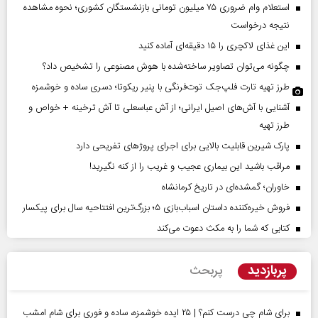
استعلام وام ضروری ۷۵ میلیون تومانی بازنشستگان کشوری؛ نحوه مشاهده
نتیجه درخواست
این غذای لاکچری را ۱۵ دقیقه‌ای آماده کنید
چگونه می‌توان تصاویر ساخته‌شده با هوش مصنوعی را تشخیص داد؟
طرز تهیه تارت فلپ‌جک توت‌فرنگی با پنیر ریکوتا؛ دسری ساده و خوشمزه
آشنایی با آش‌های اصیل ایرانی؛ از آش عباسعلی تا آش ترخینه + خواص و
طرز تهیه
پارک شیرین قابلیت‌ بالایی برای اجرای پروژهای تفریحی دارد
مراقب باشید این بیماری عجیب و غریب را از کنه نگیرید!
خاوران؛ گمشده‌ای در تاریخ کرمانشاه
فروش خیره‌کننده داستان اسباب‌بازی ۵؛ بزرگ‌ترین افتتاحیه سال برای پیکسار
کتابی که شما را به مکث دعوت می‌کند
پربازدید
پربحث
برای شام چی درست کنم؟ | ۲۵ ایده خوشمزه، ساده و فوری برای شام امشب