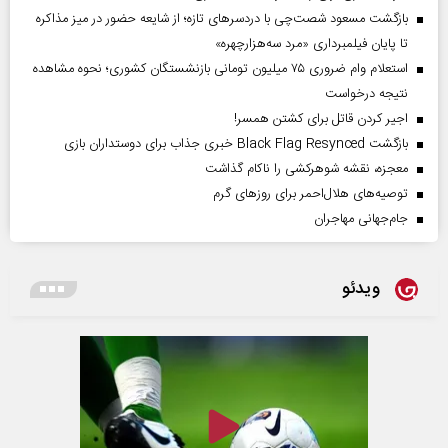
بازگشت مسعود شصت‌چی با دردسر‌های تازه؛ از شایعه حضور در میز مذاکره
تا پایان فیلمبرداری «مرد سه‌هزارچهره»
استعلام وام ضروری ۷۵ میلیون تومانی بازنشستگان کشوری؛ نحوه مشاهده
نتیجه درخواست
اجیر کردن قاتل برای کشتن همسر!
بازگشت Black Flag Resynced خبری جذاب برای دوستداران بازی
معجزه، نقشه شوهرکشی را ناکام گذاشت
توصیه‌های هلال‌احمر برای روز‌های گرم
جام‌جهانی مهاجران
ویدئو