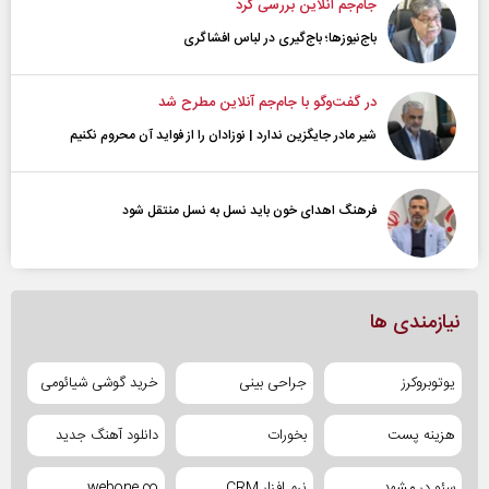
جام‌جم آنلاین بررسی کرد
باج‌نیوزها؛ باج‌گیری در لباس افشاگری
در گفت‌و‌گو با جام‌جم آنلاین مطرح شد
شیر مادر جایگزین ندارد | نوزادان را از فواید آن محروم نکنیم
فرهنگ اهدای خون باید نسل به نسل منتقل شود
نیازمندی ها
یوتوبروکرز
جراحی بینی
خرید گوشی شیائومی
هزینه پست
بخورات
دانلود آهنگ جدید
سئو در مشهد
نرم افزار CRM
webone.co