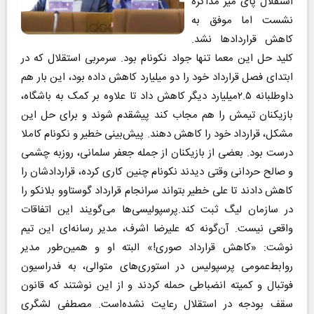
استقلال پای میز مذاکره
نشست اما موفق به
کاهش قراردادها نشد.
کلید حل این معما تنها جواد نکونام بود. سرمربی استقلال که در
ابتدای فصل قرارداد خود را دو میلیارد کاهش داده بود، این بار هم
داوطلبانه ۲.۵میلیارد دیگر کاهش داد تا علاوه بر کمک به باشگاه،
بازیکنان تیمش را هم مجاب کند پیشقدم شوند و برای حل این
مشکل، قرارداد خود را کاهش دهند. پیش‌بینی خطیر و نکونام کاملا
درست بود. بعضی از بازیکنان از جمله جعفر سلمانی، روزبه چشمی
و صالح حردانی وقتی دیدند نکونام چنین کاری کرده، قراردادشان را
کاهش دادند تا علی خطیر بتواند سرانجام قرارداد گوستاوو بلانکو را
در سازمان لیگ ثبت کند.پرسپولیسی‌ها می‌گویند این اتفاقات
واقعی نیست. آن‌گونه که علیرضا اشرف، مدیر رسانه‌‎ای این تیم
نوشت: «کاهش قرارداد صوری!» البته او و همین‌طور مدیر
روابط‌عمومی پرسپولیس در استوری‌های متوالی، به فدراسیون
فوتبال و کمیته انضباطی حمله کردند و از این نوشتند که قانون
سقف بودجه در استقلال رعایت نشده‌است. مصطفی لشگری