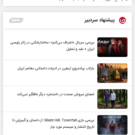
پیشنهاد سردبیر
بررسی سریال «اعتراف می‌کنم»؛ ساختارشکنی در ژانر پلیسی
ایران + نقد و تحلیل
بازتاب پیاده‌روی اربعین در ادبیات داستانی معاصر ایران
امضای سروش صحت در «استخر» دیگر غافلگیر نمی‌کند
بررسی بازی Silent Hill: Townfall؛ از داستان و گیم‌پلی تا
تاریخ انتشار و سیستم مورد نیاز