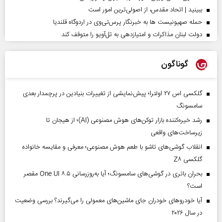
ببینید | اتحاد مقدس، از اصولی‌ترین امور است
حمله صهیونیست ها به خبرنگار پرس‌تی‌وی در اردوگاه قلندیا
دولت لبنان مذاکرات و امتیازدهی به تل‌آویو را متوقف کند
گوناگون
گلکسی اس ۲۷ اولترا؛ پیش‌نمایشی از تغییرات بنیادین در پرچمدار بعدی
سامسونگ
رشد خیره‌کننده بازار توکن‌های هوش مصنوعی (AI)؛ از هیجان تا
زیرساخت‌های واقعی
انقلاب گوشی‌های تاشو‌ با طعم هوش مصنوعی؛ معرفی و مقایسه خانواده
گلکسی Z۸
بحران باتری در گوشی‌های سامسونگ؛ آیا به‌روزرسانی One UI ۸.۵ مقصر
است؟
آیا خودروهای خودران جای ماشین‌های معمولی را می‌گیرند؟ بررسی وضعیت
در سال ۲۰۲۶