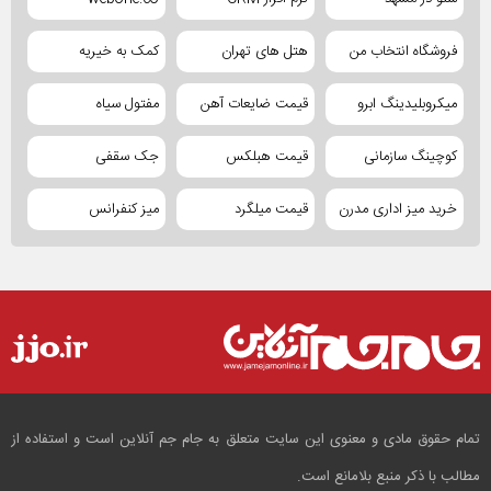
فروشگاه انتخاب من
هتل های تهران
کمک به خیریه
میکروبلیدینگ ابرو
قیمت ضایعات آهن
مفتول سیاه
کوچینگ سازمانی
قیمت هبلکس
جک سقفی
خرید میز اداری مدرن
قیمت میلگرد
میز کنفرانس
تمام حقوق مادی و معنوی این سایت متعلق به جام جم آنلاین است و استفاده از
مطالب با ذکر منبع بلامانع است.