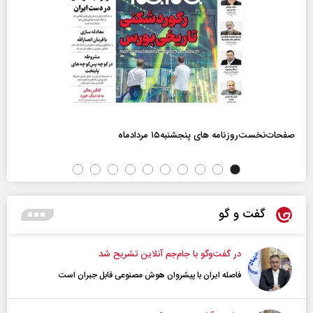
صفحات‌نخست‌روزنامه ها‌ی پنجشنبه‌۱۵ مردادماه
گفت و گو
در گفت‌و‌گو با جام‌جم آنلاین تشریح شد
فاصله ایران با پیشرو‌ان هوش مصنوعی قابل جبران است