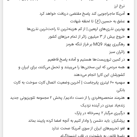
نرخ ارز
آمریکا ماجراجویی کند پاسخ مقتضی دریافت خواهد کرد
عشق به حسین (ع) تا لحظه شهادت
بهترین نذری‌های اربعین | از کم هزینه‌ترین تا راحت‌ترین نذری‌ها
خروج بیش از ۳ میلیون زائر از تمام مرز‌های کشور
رهگیری پهپاد MQ9 بر فراز تنگه هرمز
‌زائران سبز
در کمین تروریست‌ها هستیم و آماده پاسخ قاطعیم
همه مردمی که این سختی‌ها را می‌بینند و تحمل می‌کنند، برای ایران و
کشورشان این کاررا انجام می‌دهند
سهمیه ۶۰ لیتری پابرجاست | آخرین وضعیت اتصال کارت سوخت به کارت
بانکی
هنرمند منحصر‌به‌فردی را از دست دادیم/ پخش ۲ مجموعه تلویزیونی جدید
زنده‌یاد عبدی در آینده نزدیک
درگیری مرگبار ۲ پسرخاله در پارک
پزشکیان: باید دشمن را وادار کنیم به آنچه امضا کرده پایبند بماند
لغو تحریم‌های ایران از سوی آمریکا صحت ندارد
پاسخ قانون به خشونت در قاب اینستاگرام