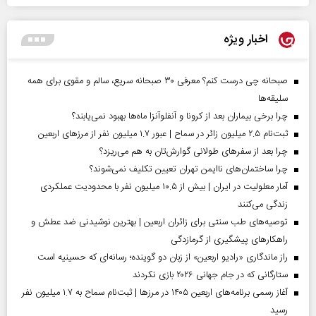
اخبار ویژه
صبحانه چی درست کنم؟ معرفی ۳۰ صبحانه سریع، سالم و مقوی برای همه
سلیقه‌ها
چرا برخی بیماران بعد از کرونا و آنفلوآنزا ماه‌ها بهبود نمی‌یابند؟
ثبت‌نام ۲.۵ میلیون زائر در سماح | عبور ۱.۷ میلیون نفر از مرز‌های اربعین
چرا بعد از سفرهای طولانی گوارش‌تان به هم می‌ریزد؟
چرا ساختمان‌های ناایمن تهران تعیین تکلیف نمی‌شوند؟
آمار معلولیت در ایران | بیش از ۱۰.۵ میلیون نفر با محدودیت عملکردی
زندگی می‌کنند
توصیه‌های طب سنتی برای زائران اربعین | بهترین نوشیدنی ضد عطش و
راهکارهای پیشگیری از گرمازدگی
راز ماندگاری «رادیو اربعین» از زبان دو گوینده؛ رسانه‌ای که حسینیه است
ستارگانی که در جام جهانی ۲۰۲۶ بازی نکردند
آغاز رسمی برنامه‌های اربعین ۱۴۰۵ در مرز‌ها | ثبت‌نام سماح به ۱.۷ میلیون نفر
رسید