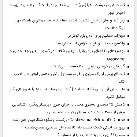
قیمت قبر در بهشت زهرا (س) در سال ۱۴۰۵ چقدر است؟ | نرخ خرید، رزرو و
احیای قبور
چرا گرد و غبار در ایران تشدید شد؟ | حقابه تالاب‌ها مهم‌ترین راهکار مهار
ریزگردهاست
مجازات سنگین برای آدم‌ربایان گوش‌بر
واکسن جدید سرطان پانکراس امیدبخش شد
توصیه‌های تغذیه‌ای برای زائران اربعین ۱۴۰۵ | در گرمای اربعین چه بخوریم و
چه نخوریم؟
گره قتل در دی‌جی پارتی با ۵۰ قسم باز می‌شود
ثبت‌نام بیش از یک میلیون نفر در سماح | زائران «همیار اربعین» را نصب
کنند
متقاضیان ارز اربعین ۱۴۰۵ بخوانند | ثبت‌نام در سامانه سماح را به روز‌های آخر
موکول نکنید
کاهش ۲۵ درصدی بستری مجدد با اجرای طرح «پرستار پیگیر» | شناسایی
بیش از ۳۰۰۰ مورد جدید سرطان در خانواده بیماران
Castlevania: Belmont’s Curse؛ بازگشت باشکوه شکارچیان خون‌آشام
روی هر لینکی کلیک نکنید، دام کلاهبرداران سایبری همین‌جاست
سرمایه‌گذاری برای رفاه؛ هزینه یا آینده‌سازی؟