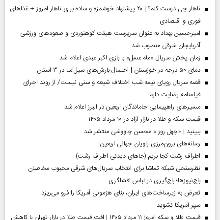
ناهار چی درست کنم؟ | ۲۰ پیشنهاد خوشمزه و ساده برای ناهار امروز + غذاهای
فوری و اقتصادی
امیرحسین بهداد به عنوان سرپرست هیئت کوهنوردی و صعودهای ورزشی
آذربایجان شرقی منصوب شد
زمان پخش سریال «ماه عسل» با بازی اکبر عبدی اعلام شد
دمای ۵۰ درجه در خوزستان | احتمال بارش‌های سیل‌آسا در ۳ استان
قصه سریال رویای نیمه شب اختلاف شیعه و سنی نیست/ از روند اجرای
فیلمنامه رضایت دارم
مسیر‌های راهپیمایی جاماندگان اربعین در البرز اعلام شد
قیمت سکه و طلا در بازار آزاد در ۱۰ مرداد ۱۴۰۵
ببینید | «چهل روز » محسن چاووشی منتشر شد
رسانه‌های برون‌مرزی راویان جهانی اربعین
اطراف رشت کجا بریم (جاهای دیدنی اطراف رشت)
نظرسنجی شبکه تماشا برای انتخاب سریال‌های شرقی محبوب مخاطبان
باج‌نیوزها؛ باج‌گیری در لباس افشاگری
تعرض به زیرساخت‌های ایران، بنای هژمونی آمریکا را فرو می‌ریزد
سپر آمریکا نشوید
قیمت طلا و سکه امروز ۱۱ مرداد ۱۴۰۵ | افت قیمت طلا در بازار تهران با کاهش