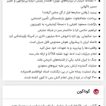
۳ تصادف مرگبار در بزرگراه‌های تهران؛ هشدار پلیس درباره بی‌توجهی و تغییر
مسیر ناگهانی
ببینید | وقتی ستاره‌ها قبل از گل جشن گرفتند!
پرداخت مابه‌التفاوت حقوق بازنشستگان تأمین اجتماعی
بازگشت مسعود اطیابی با «نسخهٔ آزمایشی» به تلویزیون
ابراهیم حاتمی کیا با خاکستر سبز در شبکه نمایش
مرد عنکبوتی: روز تازه با فروش ۵۰۰ میلیون دلاری در آمریکا رکوردشکنی کرد
فاصله ایران با پیشرو‌ان هوش مصنوعی قابل جبران است
واقعیت‌ها را بپذیرید و به تعهدات خود عمل کنید
اعلام جزئیات ثبت ادعا، تهیه نقشه UTM و ارائه مادر سند
جنگ با ایران شاید یکی از اشتباه‌های تاریخی باشد
عملیات گسترده ارتش یمن علیه نیروهای سعودی
پیام تسلیت رسانه ملی در پی درگذشت استاد ابوالقاسم قاسم‌زاده
۳۰۰ کودک در غزه از زمان اعلام آتش بس تا کنون کشته شدند
گوناگون
گلکسی اس ۲۷ اولترا؛ پیش‌نمایشی از تغییرات بنیادین در پرچمدار بعدی