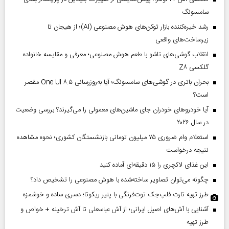
سامسونگ
رشد خیره‌کننده بازار توکن‌های هوش مصنوعی (AI)؛ از هیجان تا
زیرساخت‌های واقعی
انقلاب گوشی‌های تاشو‌ با طعم هوش مصنوعی؛ معرفی و مقایسه خانواده
گلکسی Z۸
بحران باتری در گوشی‌های سامسونگ؛ آیا به‌روزرسانی One UI ۸.۵ مقصر
است؟
آیا خودروهای خودران جای ماشین‌های معمولی را می‌گیرند؟ بررسی وضعیت
در سال ۲۰۲۶
استعلام وام ضروری ۷۵ میلیون تومانی بازنشستگان کشوری؛ نحوه مشاهده
نتیجه درخواست
این غذای لاکچری را ۱۵ دقیقه‌ای آماده کنید
چگونه می‌توان تصاویر ساخته‌شده با هوش مصنوعی را تشخیص داد؟
طرز تهیه تارت فلپ‌جک توت‌فرنگی با پنیر ریکوتا؛ دسری ساده و خوشمزه
آشنایی با آش‌های اصیل ایرانی؛ از آش عباسعلی تا آش ترخینه + خواص و
طرز تهیه