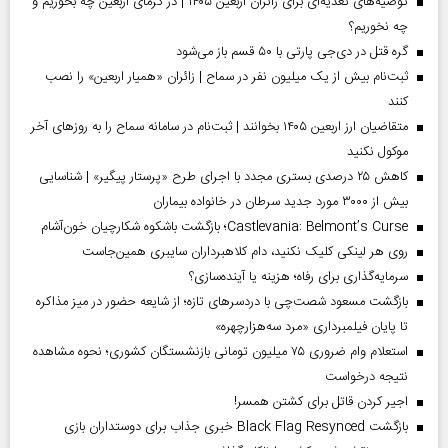
توصیه‌های تغذیه‌ای برای زائران اربعین ۱۴۰۵ | در گرمای اربعین چه بخوریم و
چه نخوریم؟
گره قتل در دی‌جی پارتی با ۵۰ قسم باز می‌شود
ثبت‌نام بیش از یک میلیون نفر در سماح | زائران «همیار اربعین» را نصب
کنند
متقاضیان ارز اربعین ۱۴۰۵ بخوانند | ثبت‌نام در سامانه سماح را به روز‌های آخر
موکول نکنید
کاهش ۲۵ درصدی بستری مجدد با اجرای طرح «پرستار پیگیر» | شناسایی
بیش از ۳۰۰۰ مورد جدید سرطان در خانواده بیماران
Castlevania: Belmont’s Curse؛ بازگشت باشکوه شکارچیان خون‌آشام
روی هر لینکی کلیک نکنید، دام کلاهبرداران سایبری همین‌جاست
سرمایه‌گذاری برای رفاه؛ هزینه یا آینده‌سازی؟
بازگشت مسعود شصت‌چی با دردسر‌های تازه؛ از شایعه حضور در میز مذاکره
تا پایان فیلمبرداری «مرد سه‌هزارچهره»
استعلام وام ضروری ۷۵ میلیون تومانی بازنشستگان کشوری؛ نحوه مشاهده
نتیجه درخواست
اجیر کردن قاتل برای کشتن همسر!
بازگشت Black Flag Resynced خبری جذاب برای دوستداران بازی