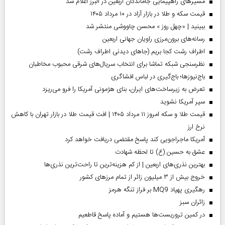
مسیر‌های راهپیمایی جاماندگان اربعین در البرز اعلام شد
قیمت سکه و طلا در بازار آزاد در ۱۰ مرداد ۱۴۰۵
ببینید | «چهل روز » محسن چاووشی منتشر شد
رسانه‌های برون‌مرزی راویان جهانی اربعین
اطراف رشت کجا بریم (جاهای دیدنی اطراف رشت)
نظرسنجی شبکه تماشا برای انتخاب سریال‌های شرقی محبوب مخاطبان
باج‌نیوزها؛ باج‌گیری در لباس افشاگری
تعرض به زیرساخت‌های ایران، بنای هژمونی آمریکا را فرو می‌ریزد
سپر آمریکا نشوید
قیمت طلا و سکه امروز ۱۱ مرداد ۱۴۰۵ | افت قیمت طلا در بازار تهران با کاهش
نرخ ارز
آمریکا ماجراجویی کند پاسخ مقتضی دریافت خواهد کرد
عشق به حسین (ع) تا لحظه شهادت
بهترین نذری‌های اربعین | از کم هزینه‌ترین تا راحت‌ترین نذری‌ها
خروج بیش از ۳ میلیون زائر از تمام مرز‌های کشور
رهگیری پهپاد MQ9 بر فراز تنگه هرمز
‌زائران سبز
در کمین تروریست‌ها هستیم و آماده پاسخ قاطعیم