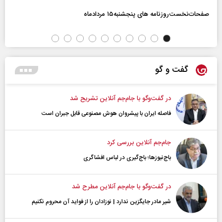
صفحات‌نخست‌روزنامه ها‌ی پنجشنبه‌۱۵ مردادماه
گفت و گو
در گفت‌و‌گو با جام‌جم آنلاین تشریح شد
فاصله ایران با پیشرو‌ان هوش مصنوعی قابل جبران است
جام‌جم آنلاین بررسی کرد
باج‌نیوزها؛ باج‌گیری در لباس افشاگری
در گفت‌و‌گو با جام‌جم آنلاین مطرح شد
شیر مادر جایگزین ندارد | نوزادان را از فواید آن محروم نکنیم