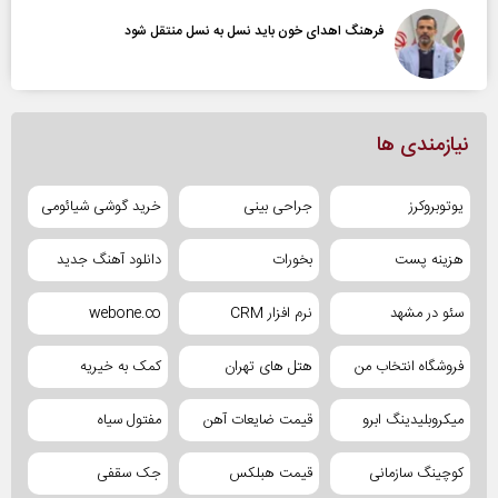
فرهنگ اهدای خون باید نسل به نسل منتقل شود
نیازمندی ها
یوتوبروکرز
جراحی بینی
خرید گوشی شیائومی
هزینه پست
بخورات
دانلود آهنگ جدید
سئو در مشهد
نرم افزار CRM
webone.co
فروشگاه انتخاب من
هتل های تهران
کمک به خیریه
میکروبلیدینگ ابرو
قیمت ضایعات آهن
مفتول سیاه
کوچینگ سازمانی
قیمت هبلکس
جک سقفی