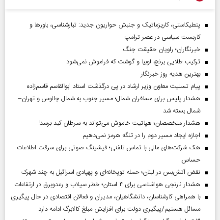
پنطیکاستی، کاریزماتیک و جنبش حواریون جدید: تبارشناسی، باور‌ها و
کاربست سیاسی در عصر ترامپ
خبرنگاران؛ راویان حقیقت جنگ
ترکیب طلایی برنج، لوبیا و گوشت که فراموش نمی‌شود
بهترین هدیه روز خبرنگار
پیام تسلیت معاون وزیر ارشاد در پی درگذشت استاد ابوالقاسم قاسم‌زاده
هشدار پلیس برای مسافران شمال؛ مسیر جنوب به شمال چالوس و تهران–
شمال بسته شد
هشدار متخصصان؛ هپاتیت خاموش می‌تواند به سرطان کبد برسد!
اجازه ایجاد مسیر دوم را در تنگه هرمز نمی‌دهیم
هک شرکت‌های مالی با تماس تلفنی؛ فیشینگ صوتی برای سرقت اطلاعات
حساس
نقض آتش‌بس در لبنان؛ حمله توپخانه‌ای و پهپادی اسرائیل به چند شهرک
هشدار نارنجی هواشناسی برای ۴ استان؛ خطر سیلاب و رعدوبرق در ارتفاعات
با همراهی کارشناسان، دانشگاهیان، مدیران و فعالان اقتصادی در حال پیگیری
مسائل هستیم/پیگیری دولت برای افزایش مبلغ کالابرگ ادامه دارد