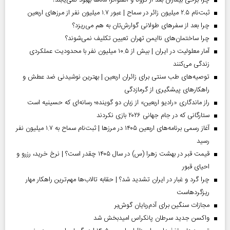
ثبت‌نام ۲.۵ میلیون زائر در سماح | عبور ۱.۷ میلیون نفر از مرز‌های اربعین
چرا بعد از سفرهای طولانی گوارش‌تان به هم می‌ریزد؟
چرا ساختمان‌های ناایمن تهران تعیین تکلیف نمی‌شوند؟
آمار معلولیت در ایران | بیش از ۱۰.۵ میلیون نفر با محدودیت عملکردی
زندگی می‌کنند
توصیه‌های طب سنتی برای زائران اربعین | بهترین نوشیدنی ضد عطش و
راهکارهای پیشگیری از گرمازدگی
راز ماندگاری «رادیو اربعین» از زبان دو گوینده؛ رسانه‌ای که حسینیه است
ستارگانی که در جام جهانی ۲۰۲۶ بازی نکردند
آغاز رسمی برنامه‌های اربعین ۱۴۰۵ در مرز‌ها | ثبت‌نام سماح به ۱.۷ میلیون نفر
رسید
قیمت قبر در بهشت زهرا (س) در سال ۱۴۰۵ چقدر است؟ | نرخ خرید، رزرو و
احیای قبور
چرا گرد و غبار در ایران تشدید شد؟ | حقابه تالاب‌ها مهم‌ترین راهکار مهار
ریزگردهاست
مجازات سنگین برای آدم‌ربایان گوش‌بر
واکسن جدید سرطان پانکراس امیدبخش شد