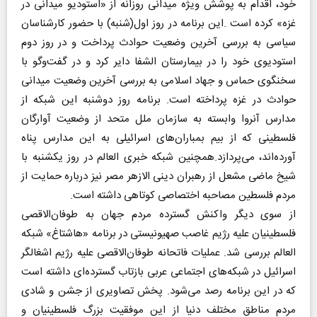
خود، اقدام به پوشش ویژه میدانی روزانه از «‌استودیو میدانی در
غزه‌» کرده است .‌این برنامه در روز اول(‌شنبه‌) با حضور کارشناسان
سیاسی به بررسی آخرین وضعیت حوادث پرداخت و در روز دوم
استودیوی خود را در بیمارستان الشفا دایر کرد و در گفت‌و‌گو با
سخنگوی حماس و جهاد اسلامی به بررسی آخرین وضعیت میدانی
حوادث در غزه پرداخته است. برنامه روز دوشنبه این شبکه از
مدارس آنروا وابسته به سازمان ملل متحد از وضعیت آوارگان
فلسطینی که از بیم بمباران‌های اسرائیلی به این مدارس پناه
آورده‌اند، می‌پردازد.همچنین شبکه خبری العالم در روز یکشنبه با
شیخ ماضی مشعل از رهبران دینی الازهر مصر نیز درباره حمایت از
مردم فلسطین مصاحبه اختصاصی کوتاهی داشته است.
از سوی دیگر واکنش گسترده مردم جهان به طوفان‌الاقصی
فلسطینیان علیه رژیم غاصب صهیونیستی در برنامه «هاشتاغ» شبکه
العالم بررسی شد. عملیات فاتحانه طوفان‌الاقصی علیه رژیم اشغالگر
اسرائیل در شبکه‌های اجتماعی عربی بازتاب گسترده‌ای داشته است
که در این برنامه رصد می‌شود. پخش تصاویری از جشن و شادی
مردم مناطق مختلف دنیا از این موفقیت بزرگ فلسطینیان و