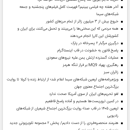
آخر هفته چه فیلمی ببینیم؟ فهرست کامل فیلم‌های پنجشنبه و جمعه
شبکه‌های سیما
خروج بیش از ۳ میلیون زائر از تمام مرز‌های کشور
همه مردمی که این سختی‌ها را می‌بینند و تحمل می‌کنند، برای ایران و
کشورشان این کاررا انجام می‌دهند
درگیری مرگبار ۲ پسرخاله در پارک
پاسخ قانون به خشونت در قاب اینستاگرام
عملیات گسترده ارتش یمن علیه نیروهای سعودی
رهگیری پهپاد MQ9 بر فراز تنگه هرمز
‌زائران سبز
ویژه‌برنامه‌های اربعین شبکه‌های سیما اعلام شد؛ از ارتباط زنده با کربلا تا روایت
بزرگ‌ترین اجتماع معنوی جهان
لغو تحریم‌های ایران از سوی آمریکا صحت ندارد
در کمین تروریست‌ها هستیم و آماده پاسخ قاطعیم
اربعین ۱۴۰۵ در قاب صدا؛ روایت بزرگ‌ترین اجتماع شیعیان از شبکه‌های
رادیویی
هنرمند منحصر‌به‌فردی را از دست دادیم/ پخش ۲ مجموعه تلویزیونی جدید