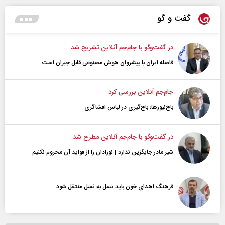
گفت و گو
در گفت‌و‌گو با جام‌جم آنلاین تشریح شد
فاصله ایران با پیشرو‌ان هوش مصنوعی قابل جبران است
جام‌جم آنلاین بررسی کرد
باج‌نیوزها؛ باج‌گیری در لباس افشاگری
در گفت‌و‌گو با جام‌جم آنلاین مطرح شد
شیر مادر جایگزین ندارد | نوزادان را از فواید آن محروم نکنیم
فرهنگ اهدای خون باید نسل به نسل منتقل شود