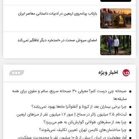
بازتاب پیاده‌روی اربعین در ادبیات داستانی معاصر ایران
امضای سروش صحت در «استخر» دیگر غافلگیر نمی‌کند
اخبار ویژه
صبحانه چی درست کنم؟ معرفی ۳۰ صبحانه سریع، سالم و مقوی برای همه
سلیقه‌ها
چرا برخی بیماران بعد از کرونا و آنفلوآنزا ماه‌ها بهبود نمی‌یابند؟
ثبت‌نام ۲.۵ میلیون زائر در سماح | عبور ۱.۷ میلیون نفر از مرز‌های اربعین
چرا بعد از سفرهای طولانی گوارش‌تان به هم می‌ریزد؟
چرا ساختمان‌های ناایمن تهران تعیین تکلیف نمی‌شوند؟
آمار معلولیت در ایران | بیش از ۱۰.۵ میلیون نفر با محدودیت عملکردی