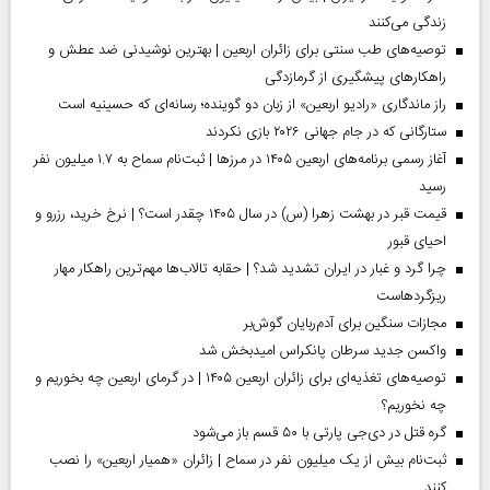
زندگی می‌کنند
توصیه‌های طب سنتی برای زائران اربعین | بهترین نوشیدنی ضد عطش و
راهکارهای پیشگیری از گرمازدگی
راز ماندگاری «رادیو اربعین» از زبان دو گوینده؛ رسانه‌ای که حسینیه است
ستارگانی که در جام جهانی ۲۰۲۶ بازی نکردند
آغاز رسمی برنامه‌های اربعین ۱۴۰۵ در مرز‌ها | ثبت‌نام سماح به ۱.۷ میلیون نفر
رسید
قیمت قبر در بهشت زهرا (س) در سال ۱۴۰۵ چقدر است؟ | نرخ خرید، رزرو و
احیای قبور
چرا گرد و غبار در ایران تشدید شد؟ | حقابه تالاب‌ها مهم‌ترین راهکار مهار
ریزگردهاست
مجازات سنگین برای آدم‌ربایان گوش‌بر
واکسن جدید سرطان پانکراس امیدبخش شد
توصیه‌های تغذیه‌ای برای زائران اربعین ۱۴۰۵ | در گرمای اربعین چه بخوریم و
چه نخوریم؟
گره قتل در دی‌جی پارتی با ۵۰ قسم باز می‌شود
ثبت‌نام بیش از یک میلیون نفر در سماح | زائران «همیار اربعین» را نصب
کنند