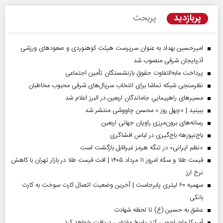
پربازدید
پربحث
امیرحسین بهداد به عنوان سرپرست هیئت کوهنوردی و صعودهای ورزشی
آذربایجان شرقی منصوب شد
پرداخت مابه‌التفاوت حقوق بازنشستگان تأمین اجتماعی
نظرسنجی شبکه تماشا برای انتخاب سریال‌های شرقی محبوب مخاطبان
مسیر‌های راهپیمایی جاماندگان اربعین در البرز اعلام شد
ببینید | «چهل روز » محسن چاووشی منتشر شد
رسانه‌های برون‌مرزی راویان جهانی اربعین
باج‌نیوزها؛ باج‌گیری در لباس افشاگری
«نظم ایرانی» در تنگه هرمز غیرقابل بازگشت است
قیمت طلا و سکه امروز ۱۱ مرداد ۱۴۰۵ | افت قیمت طلا در بازار تهران با کاهش
نرخ ارز
سهمیه ۶۰ لیتری پابرجاست | آخرین وضعیت اتصال کارت سوخت به کارت
بانکی
عشق به حسین (ع) تا لحظه شهادت
آمریکا ماجراجویی کند پاسخ مقتضی دریافت خواهد کرد