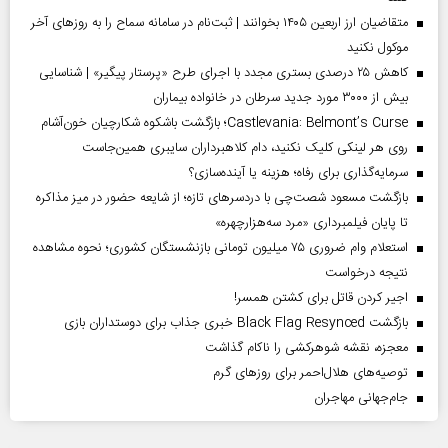
متقاضیان ارز اربعین ۱۴۰۵ بخوانند | ثبت‌نام در سامانه سماح را به روز‌های آخر
موکول نکنید
کاهش ۲۵ درصدی بستری مجدد با اجرای طرح «پرستار پیگیر» | شناسایی
بیش از ۳۰۰۰ مورد جدید سرطان در خانواده بیماران
Castlevania: Belmont’s Curse؛ بازگشت باشکوه شکارچیان خون‌آشام
روی هر لینکی کلیک نکنید، دام کلاهبرداران سایبری همین‌جاست
سرمایه‌گذاری برای رفاه؛ هزینه یا آینده‌سازی؟
بازگشت مسعود شصت‌چی با دردسر‌های تازه؛ از شایعه حضور در میز مذاکره
تا پایان فیلمبرداری «مرد سه‌هزارچهره»
استعلام وام ضروری ۷۵ میلیون تومانی بازنشستگان کشوری؛ نحوه مشاهده
نتیجه درخواست
اجیر کردن قاتل برای کشتن همسر!
بازگشت Black Flag Resynced خبری جذاب برای دوستداران بازی
معجزه، نقشه شوهرکشی را ناکام گذاشت
توصیه‌های هلال‌احمر برای روز‌های گرم
جام‌جهانی مهاجران