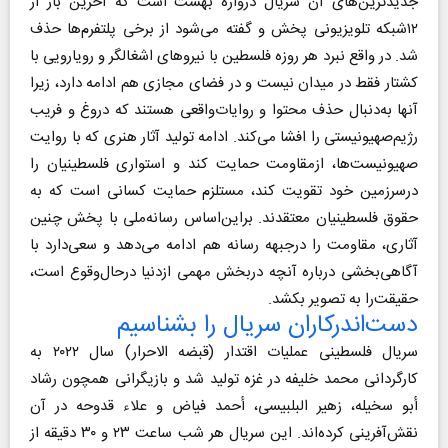
جدیدترین‌های آن سریال دروازه بهشت است که آخرین بار از
۱۲شبکه تلویزیونی پخش و گفته می‌شود از برخی پلتفرم‌ها حذف
شد. در واقع نبرد هر روزه فلسطین با نیروهای اشغالگر و رویارویی با
کشتار فقط در میدان نیست و در فضای مجازی هم ادامه دارد، زیرا
آنها به‌دنبال حذف محتوا و روایات‌واقعی هستند که دروغ و فریب
رژیم‌صهیونیستی را افشا می‌کند. ادامه تولید آثار هنری که با روایت
صهیونیست‌ها، ازمقاومت حمایت کند و استواری فلسطینیان را
درسرزمین خود تقویت کند، مستلزم حمایت کسانی است که به
حقوق فلسطینیان معتقدند. براین‌اساس رسانه‌ملی با پخش چنین
آثاری، مقاومت را درجبهه رسانه هم ادامه می‌دهد و سعی‌دارد با
آگاهی‌بخشی درباره آنچه دربخش مهمی ازدنیا درحال‌وقوع است،
حقیقت‌را به تصویر بکشد.
دست‌اندرکاران سریال را بشناسیم
سریال فلسطینی عملیات اقتدار (قبضه ‌الاحرار) سال ۲۰۲۲ به
کارگردانی محمد خلیفه در غزه تولید شد و بازیگرانی همچون رشاد
أبو سخیله، زهیر البلبیسی، أحمد فیاض و علاء قدوحه در آن
نقش‌آفرینی کرده‌اند. این سریال هر شب ساعت ۲۳ و ۳۰ دقیقه از