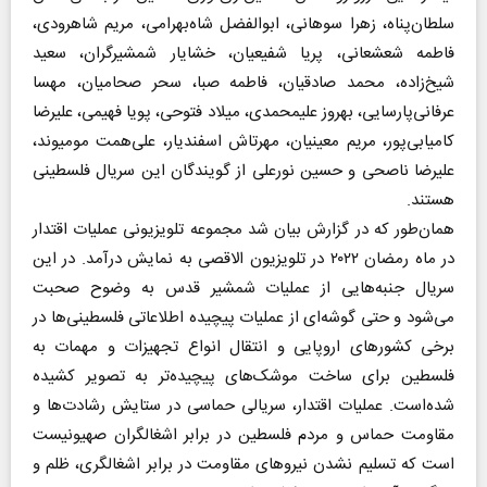
سلطان‌پناه، زهرا سوهانی، ابوالفضل شاه‌بهرامی، مریم شاهرودی،
فاطمه شعشعانی، پریا شفیعیان، خشایار شمشیرگران، سعید
شیخ‌زاده، محمد صادقیان، فاطمه صبا، سحر صحامیان، مهسا
عرفانی‌پارسایی، بهروز علیمحمدی، میلاد فتوحی، پویا فهیمی، علیرضا
کامیابی‌پور، مریم معینیان، مهرتاش اسفندیار، علی‌همت مومیوند،
علیرضا ناصحی و حسین نورعلی از گویندگان این سریال فلسطینی
هستند.
همان‌طور که در گزارش بیان شد مجموعه تلویزیونی عملیات اقتدار
در ماه رمضان ۲۰۲۲ در تلویزیون الاقصی به نمایش درآمد. در این
سریال جنبه‌هایی از عملیات شمشیر قدس به وضوح صحبت
می‌شود و حتی گوشه‌ای از عملیات پیچیده اطلاعاتی فلسطینی‌ها در
برخی کشورهای اروپایی و انتقال انواع تجهیزات و مهمات به
فلسطین برای ساخت موشک‌های پیچیده‌تر به تصویر کشیده
شده‌است. عملیات اقتدار، سریالی حماسی در ستایش رشادت‌ها و
مقاومت حماس و مردم فلسطین در برابر اشغالگران صهیونیست
است که تسلیم نشدن نیروهای مقاومت در برابر اشغالگری، ظلم و