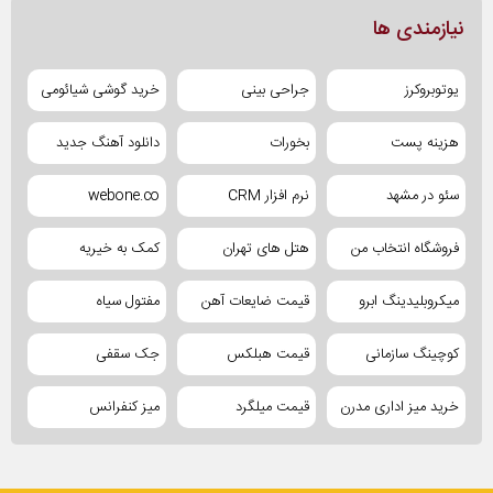
نیازمندی ها
یوتوبروکرز
جراحی بینی
خرید گوشی شیائومی
هزینه پست
بخورات
دانلود آهنگ جدید
سئو در مشهد
نرم افزار CRM
webone.co
فروشگاه انتخاب من
هتل های تهران
کمک به خیریه
میکروبلیدینگ ابرو
قیمت ضایعات آهن
مفتول سیاه
کوچینگ سازمانی
قیمت هبلکس
جک سقفی
خرید میز اداری مدرن
قیمت میلگرد
میز کنفرانس