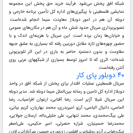
شبکه افق پخش می‌شود. فرآیند خرید حق پخش این مجموعه
نمایشی فلسطینی با پیگیری‌های اداره کل تأمین برنامه خارجی و
دوبله آن هم در امور دوبلاژ معاونت سیما انجام شده‌است.
تصویربرداری سریال حدود شش ماه و آن هم در مکان‌‎های عمومی
و خیابان‌ها زمان برده ‌است. این سریال با هزینه‌ای اندک و با
حضور چهره‌های تازه مقابل دوربین رفته که بسیاری به عشق جبهه
مقاومت و بدون دستمزد حاضر به بازی در این اثر تلویزیونی
شده‌اند؛ اثری که تا امروز توسط بسیاری از شبکه‎های عربی روی
آنتن رفته‌است.
۴۰ دوبلور پای کار
سریال فلسطینی عملیات اقتدار برای پخش از شبکه افق در واحد
دوبلاژ اداره کل تامین و رسانه بین‌الملل سیما دوبله شد. مدیر دوبله
این سریال شیلا آژیر است. رضا آفتابی، ارغوان افراسیاب، رضا
الماسی، دانیال الیاسی، آرزو امیربدری، محمد بهاریان، کریم بیانی،
علی بیگ‌محمدی، محمد تنهایی، علی جلیلی‌باله، ارسلان جولایی،
محمدرضا حسینیان، شراره حضرتی، امیر حکیمی، علی‌اصغر
نیک‌رضایی، آرزو روشناس، افشین زی‌نوری، حسین سرآبادانی، لادن