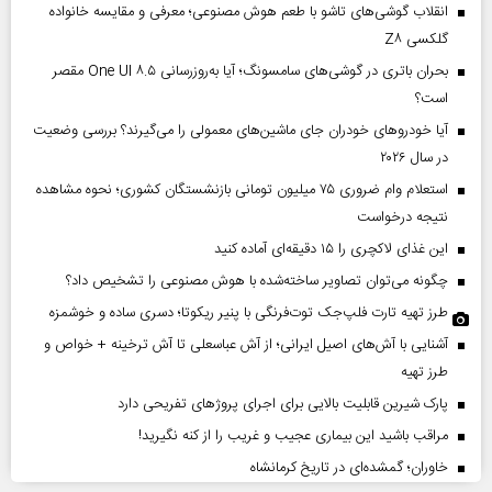
انقلاب گوشی‌های تاشو‌ با طعم هوش مصنوعی؛ معرفی و مقایسه خانواده
گلکسی Z۸
بحران باتری در گوشی‌های سامسونگ؛ آیا به‌روزرسانی One UI ۸.۵ مقصر
است؟
آیا خودروهای خودران جای ماشین‌های معمولی را می‌گیرند؟ بررسی وضعیت
در سال ۲۰۲۶
استعلام وام ضروری ۷۵ میلیون تومانی بازنشستگان کشوری؛ نحوه مشاهده
نتیجه درخواست
این غذای لاکچری را ۱۵ دقیقه‌ای آماده کنید
چگونه می‌توان تصاویر ساخته‌شده با هوش مصنوعی را تشخیص داد؟
طرز تهیه تارت فلپ‌جک توت‌فرنگی با پنیر ریکوتا؛ دسری ساده و خوشمزه
آشنایی با آش‌های اصیل ایرانی؛ از آش عباسعلی تا آش ترخینه + خواص و
طرز تهیه
پارک شیرین قابلیت‌ بالایی برای اجرای پروژهای تفریحی دارد
مراقب باشید این بیماری عجیب و غریب را از کنه نگیرید!
خاوران؛ گمشده‌ای در تاریخ کرمانشاه