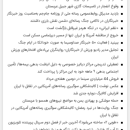
وقوع انفجار در تاسیسات گازی شهر جبیل عربستان
بازدید مدیرکل روابط‌عمومی رسانه ملی از روزنامه جام‌جم به‌مناسبت روز خبرنگار
خبرنگاران در ناکامی جنگ رسانه‌ای دشمن نقش بارزی داشتند
«نظم ایرانی» در تنگه هرمز غیرقابل بازگشت است
خروج از مناقشه آمریکا و ایران تنها از مسیر دیپلماسی ممکن است
ببینید | فعالیت ۵۰ خبرنگار صداوسیما به صورت خوداتکا در ایام جنگ
تجلیل مدیر رادیو ورزش از خبرنگاران؛ روایتگران بی‌ادعای افتخارهای ورزش
ایران
تعطیلی تدریجی مراکز دیالیز خصوصی به دلیل انباشت بدهی بیمه‌ها/ تأمین
اجتماعی بدهی ۹ ماهه خود به این مراکز را پرداخت کند
فروش 44 میلیاردی سینما در دومین هفته‌ی مرداد
عکس نوشت | کالبدشکافی سوگیری رسانه‌های آمریکایی در تقابل با ایران
افزایش کالابرگ دوباره جدی شد
حمله موشکی و پهپادی یمن به مواضع نیروهای همسو با عربستان
جنگ روایت‌ها در نبرد رمضان؛ کالبدشکافی سوگیری رسانه‌های آمریکایی در
تقابل با ایران
«طوبی ۲» ساخته می‌شود؟؛ آخرین خبر از فصل دوم سریال پربیننده تلویزیون
تا آمریکا رفتارش را تصحیح نکند، تنگه هرمز باز نخواهد شد