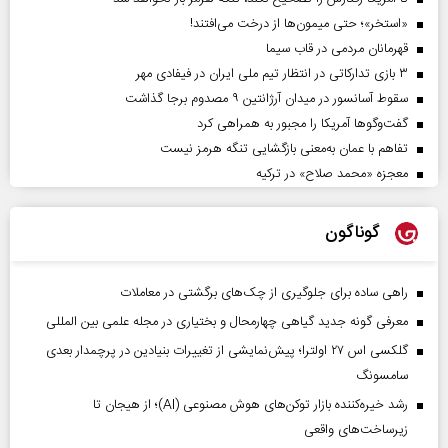
«استخر»‌‌؛ حتی میمون‌ها از درخت می‌افتند!
قهرمانان مردمی در قاب سیما
۳ بازی تدارکاتی در انتظار تیم ملی ایران در فیفادی مهر
سقوط آسانسور در میدان آرژانتین ۹ مصدوم برجا گذاشت
گفت‌وگوها آمریکا را مجبور به همراهی کرد
تفاهم با عمان به‌معنی بازگشایی تنگه هرمز نیست
معجزه «محمد صلاح» در ترکیه
گوناگون
راهی ساده برای جلوگیری از چک‌های برگشتی در معاملات
معرفی گونه جدید گیاهی چهارمحال و بختیاری در مجله علمی بین المللی
گلکسی اس ۲۷ اولترا؛ پیش‌نمایشی از تغییرات بنیادین در پرچمدار بعدی
سامسونگ
رشد خیره‌کننده بازار توکن‌های هوش مصنوعی (AI)؛ از هیجان تا
زیرساخت‌های واقعی