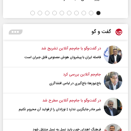
گفت و گو
در گفت‌و‌گو با جام‌جم آنلاین تشریح شد
فاصله ایران با پیشرو‌ان هوش مصنوعی قابل جبران است
جام‌جم آنلاین بررسی کرد
باج‌نیوزها؛ باج‌گیری در لباس افشاگری
در گفت‌و‌گو با جام‌جم آنلاین مطرح شد
شیر مادر جایگزین ندارد | نوزادان را از فواید آن محروم نکنیم
فرهنگ اهدای خون باید نسل به نسل منتقل شود