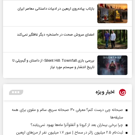
بازتاب پیاده‌روی اربعین در ادبیات داستانی معاصر ایران
امضای سروش صحت در «استخر» دیگر غافلگیر نمی‌کند
بررسی بازی Silent Hill: Townfall؛ از داستان و گیم‌پلی تا
تاریخ انتشار و سیستم مورد نیاز
اخبار ویژه
صبحانه چی درست کنم؟ معرفی ۳۰ صبحانه سریع، سالم و مقوی برای همه
سلیقه‌ها
چرا برخی بیماران بعد از کرونا و آنفلوآنزا ماه‌ها بهبود نمی‌یابند؟
ثبت‌نام ۲.۵ میلیون زائر در سماح | عبور ۱.۷ میلیون نفر از مرز‌های اربعین