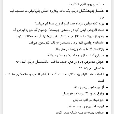
مصنوعی روی آنتن شبکه دو
هشدار پژوهشگران درباره یک ماده پرکاربرد؛ نقش پلی‌اتیلن در تشدید کبد
چرب
رژیم گیاه‌خواری در ماه چند کیلو از وزن شما کم می‌کند؟
علت افزایش قبض آب در تابستان چیست؟ توضیح آبفا درباره قبوض آب
بصره از میزبانی استقلال جا ماند؛ AFC با پیشنهاد آبی‌ها مخالفت کرد
«آسباد»؛ روایتی تازه از دل سیستان به قاب تلویزیون می‌آید
بازداشت ۲۸ متهم در پرونده تراستی‌ها
«بلواي کذاب» از رادیو نمایش پخش می‌شود
هوش مصنوعی ویروس‌های جدید ساخت؛ دانشمندان درباره آینده چه
هشداری می‌دهند؟
قالیباف: خبرنگاران رزمندگانی هستند که سنگرشان آگاهی و سلاح‌شان حقیقت
است
آزمون دشوار پیمان مکه
وقوع دمای ۴۹ درجه در خوزستان
«روحینا» در قاب نمایش
این قطعه بوی وطن می‌دهد
حملات رسانه‌ای علیه شبکه سحر آذری