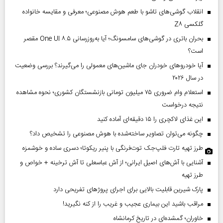
انقلاب گوشی‌های تاشو‌ با طعم هوش مصنوعی؛ معرفی و مقایسه خانواده
گلکسی Z۸
بحران باتری در گوشی‌های سامسونگ؛ آیا به‌روزرسانی One UI ۸.۵ مقصر
است؟
آیا خودروهای خودران جای ماشین‌های معمولی را می‌گیرند؟ بررسی وضعیت
در سال ۲۰۲۶
استعلام وام ضروری ۷۵ میلیون تومانی بازنشستگان کشوری؛ نحوه مشاهده
نتیجه درخواست
این غذای لاکچری را ۱۵ دقیقه‌ای آماده کنید
چگونه می‌توان تصاویر ساخته‌شده با هوش مصنوعی را تشخیص داد؟
طرز تهیه تارت فلپ‌جک توت‌فرنگی با پنیر ریکوتا؛ دسری ساده و خوشمزه
آشنایی با آش‌های اصیل ایرانی؛ از آش عباسعلی تا آش ترخینه + خواص و
طرز تهیه
پارک شیرین قابلیت‌ بالایی برای اجرای پروژهای تفریحی دارد
مراقب باشید این بیماری عجیب و غریب را از کنه نگیرید!
خاوران؛ گمشده‌ای در تاریخ کرمانشاه