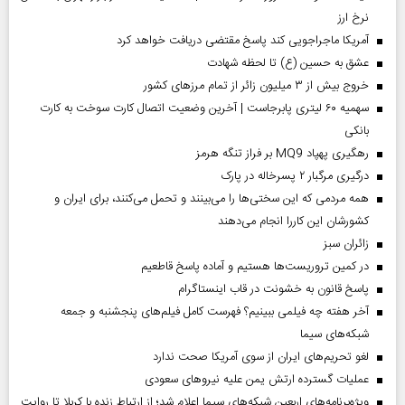
نرخ ارز
آمریکا ماجراجویی کند پاسخ مقتضی دریافت خواهد کرد
عشق به حسین (ع) تا لحظه شهادت
خروج بیش از ۳ میلیون زائر از تمام مرز‌های کشور
سهمیه ۶۰ لیتری پابرجاست | آخرین وضعیت اتصال کارت سوخت به کارت
بانکی
رهگیری پهپاد MQ9 بر فراز تنگه هرمز
درگیری مرگبار ۲ پسرخاله در پارک
همه مردمی که این سختی‌ها را می‌بینند و تحمل می‌کنند، برای ایران و
کشورشان این کاررا انجام می‌دهند
‌زائران سبز
در کمین تروریست‌ها هستیم و آماده پاسخ قاطعیم
پاسخ قانون به خشونت در قاب اینستاگرام
آخر هفته چه فیلمی ببینیم؟ فهرست کامل فیلم‌های پنجشنبه و جمعه
شبکه‌های سیما
لغو تحریم‌های ایران از سوی آمریکا صحت ندارد
عملیات گسترده ارتش یمن علیه نیروهای سعودی
ویژه‌برنامه‌های اربعین شبکه‌های سیما اعلام شد؛ از ارتباط زنده با کربلا تا روایت