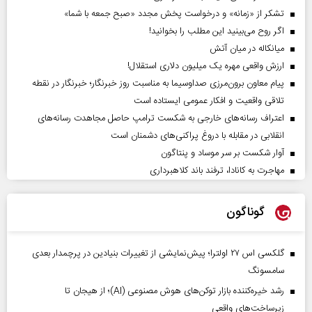
تشکر از «زمانه» و درخواست پخش مجدد «صبح جمعه با شما»
اگر روح می‌بینید این مطلب را بخوانید!
میانکاله در میان آتش
ارزش واقعی مهره یک میلیون دلاری استقلال!
پیام معاون برون‌مرزی صداوسیما به مناسبت روز خبرنگار؛ خبرنگار در نقطه
تلاقی واقعیت و افکار عمومی ایستاده است
اعتراف رسانه‌های خارجی به شکست ترامپ حاصل مجاهدت رسانه‌های
انقلابی در مقابله با دروغ پراکنی‌های دشمنان است
آوار شکست بر سر موساد و پنتاگون
مهاجرت به کانادا، ترفند باند کلاهبرداری
گوناگون
گلکسی اس ۲۷ اولترا؛ پیش‌نمایشی از تغییرات بنیادین در پرچمدار بعدی
سامسونگ
رشد خیره‌کننده بازار توکن‌های هوش مصنوعی (AI)؛ از هیجان تا
زیرساخت‌های واقعی