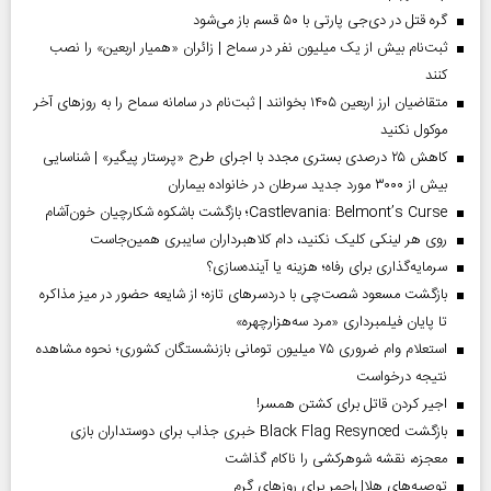
گره قتل در دی‌جی پارتی با ۵۰ قسم باز می‌شود
ثبت‌نام بیش از یک میلیون نفر در سماح | زائران «همیار اربعین» را نصب
کنند
متقاضیان ارز اربعین ۱۴۰۵ بخوانند | ثبت‌نام در سامانه سماح را به روز‌های آخر
موکول نکنید
کاهش ۲۵ درصدی بستری مجدد با اجرای طرح «پرستار پیگیر» | شناسایی
بیش از ۳۰۰۰ مورد جدید سرطان در خانواده بیماران
Castlevania: Belmont’s Curse؛ بازگشت باشکوه شکارچیان خون‌آشام
روی هر لینکی کلیک نکنید، دام کلاهبرداران سایبری همین‌جاست
سرمایه‌گذاری برای رفاه؛ هزینه یا آینده‌سازی؟
بازگشت مسعود شصت‌چی با دردسر‌های تازه؛ از شایعه حضور در میز مذاکره
تا پایان فیلمبرداری «مرد سه‌هزارچهره»
استعلام وام ضروری ۷۵ میلیون تومانی بازنشستگان کشوری؛ نحوه مشاهده
نتیجه درخواست
اجیر کردن قاتل برای کشتن همسر!
بازگشت Black Flag Resynced خبری جذاب برای دوستداران بازی
معجزه، نقشه شوهرکشی را ناکام گذاشت
توصیه‌های هلال‌احمر برای روز‌های گرم