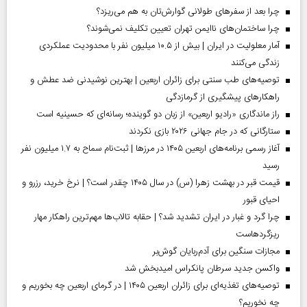
چرا بعد از سفرهای طولانی گوارش‌تان به هم می‌ریزد؟
چرا ساختمان‌های ناایمن تهران تعیین تکلیف نمی‌شوند؟
آمار معلولیت در ایران | بیش از ۱۰.۵ میلیون نفر با محدودیت عملکردی
زندگی می‌کنند
توصیه‌های طب سنتی برای زائران اربعین | بهترین نوشیدنی ضد عطش و
راهکارهای پیشگیری از گرمازدگی
راز ماندگاری «رادیو اربعین» از زبان دو گوینده؛ رسانه‌ای که حسینیه است
ستارگانی که در جام جهانی ۲۰۲۶ بازی نکردند
آغاز رسمی برنامه‌های اربعین ۱۴۰۵ در مرز‌ها | ثبت‌نام سماح به ۱.۷ میلیون نفر
رسید
قیمت قبر در بهشت زهرا (س) در سال ۱۴۰۵ چقدر است؟ | نرخ خرید، رزرو و
احیای قبور
چرا گرد و غبار در ایران تشدید شد؟ | حقابه تالاب‌ها مهم‌ترین راهکار مهار
ریزگردهاست
مجازات سنگین برای آدم‌ربایان گوش‌بر
واکسن جدید سرطان پانکراس امیدبخش شد
توصیه‌های تغذیه‌ای برای زائران اربعین ۱۴۰۵ | در گرمای اربعین چه بخوریم و
چه نخوریم؟