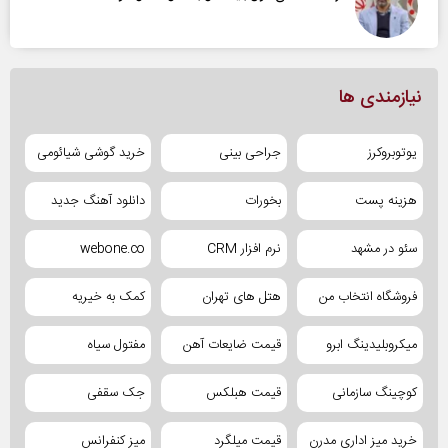
نیازمندی ها
یوتوبروکرز
جراحی بینی
خرید گوشی شیائومی
هزینه پست
بخورات
دانلود آهنگ جدید
سئو در مشهد
نرم افزار CRM
webone.co
فروشگاه انتخاب من
هتل های تهران
کمک به خیریه
میکروبلیدینگ ابرو
قیمت ضایعات آهن
مفتول سیاه
کوچینگ سازمانی
قیمت هبلکس
جک سقفی
خرید میز اداری مدرن
قیمت میلگرد
میز کنفرانس