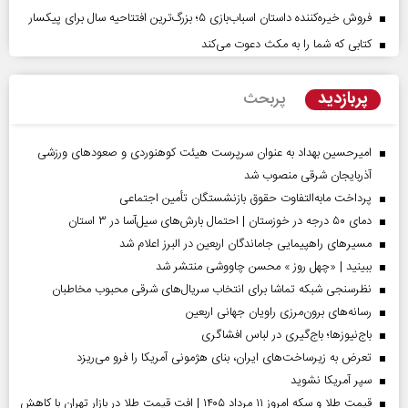
فروش خیره‌کننده داستان اسباب‌بازی ۵؛ بزرگ‌ترین افتتاحیه سال برای پیکسار
کتابی که شما را به مکث دعوت می‌کند
پربازدید
پربحث
امیرحسین بهداد به عنوان سرپرست هیئت کوهنوردی و صعودهای ورزشی
آذربایجان شرقی منصوب شد
پرداخت مابه‌التفاوت حقوق بازنشستگان تأمین اجتماعی
دمای ۵۰ درجه در خوزستان | احتمال بارش‌های سیل‌آسا در ۳ استان
مسیر‌های راهپیمایی جاماندگان اربعین در البرز اعلام شد
ببینید | «چهل روز » محسن چاووشی منتشر شد
نظرسنجی شبکه تماشا برای انتخاب سریال‌های شرقی محبوب مخاطبان
رسانه‌های برون‌مرزی راویان جهانی اربعین
باج‌نیوزها؛ باج‌گیری در لباس افشاگری
تعرض به زیرساخت‌های ایران، بنای هژمونی آمریکا را فرو می‌ریزد
سپر آمریکا نشوید
قیمت طلا و سکه امروز ۱۱ مرداد ۱۴۰۵ | افت قیمت طلا در بازار تهران با کاهش