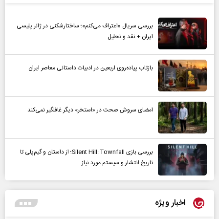
بررسی سریال «اعتراف می‌کنم»؛ ساختارشکنی در ژانر پلیسی
ایران + نقد و تحلیل
بازتاب پیاده‌روی اربعین در ادبیات داستانی معاصر ایران
امضای سروش صحت در «استخر» دیگر غافلگیر نمی‌کند
بررسی بازی Silent Hill: Townfall؛ از داستان و گیم‌پلی تا
تاریخ انتشار و سیستم مورد نیاز
اخبار ویژه