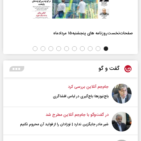
صفحات‌نخست‌روزنامه ها‌ی پنجشنبه‌۱۵ مردادماه
گفت و گو
جام‌جم آنلاین بررسی کرد
باج‌نیوزها؛ باج‌گیری در لباس افشاگری
در گفت‌و‌گو با جام‌جم آنلاین مطرح شد
شیر مادر جایگزین ندارد | نوزادان را از فواید آن محروم نکنیم