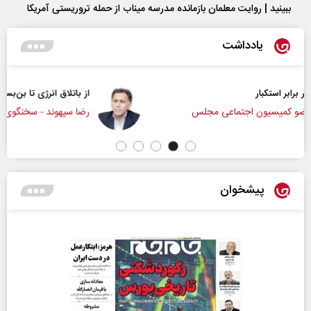
ببینید | روایت معلمان بازمانده مدرسه میناب از حمله تروریستی آمریکا
یادداشت
از باتلاق انرژی تا بن‌بست ترامپ
رضا سپهوند - سخنگوی کمیسیون انرژی مجلس
پیشخوان