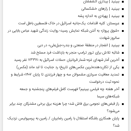
ببینید | بیداری آتشفشان
ببینید | رازهای خشکسالی
ببینید | پهپادی به اندازه پشه
عربستان: کلیه اقدامات یک‌جانبه اسرائیل در خاک فلسطین باطل است
«شوق پرواز» به آنتن شبکه نمایش رسید؛ روایت زندگی شهید عباس بابایی در
سالروز شهادت
ببینید | انفجار در منطقۀ صنعتی و بندر«جبل‌علی» در دبی
شائبه تلاش برای ترور ترامپ منجر به بازداشت فرد مسلح شد
آخرین آمار شهدای غزه؛ شمار قربانیان حملات اسرائیل به ۷۳۳۸۱ نفر رسید
یکی از تکان‌دهنده‌ترین عکس‌های تاریخ؛ رد جنایت تا ابد ماند (عکس)
تمدید معافیت سربازی مشمولان سه و چهار فرزندی تا پایان ۱۴۰۷؛ شرایط و
نحوه ثبت درخواست
آخر هفته چه فیلمی ببینیم؟ فهرست کامل فیلم‌های پنجشنبه و جمعه
شبکه‌های سیما
راز قبض‌های نجومی برق فاش شد؛ چرا هزینه برق برخی مشترکان چند برابر
می‌شود؟
پایان همکاری باشگاه استقلال با رامین رضاییان / رامین به پرسپولیس نزدیک
شد؟