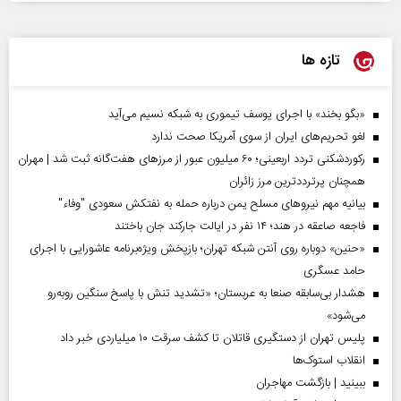
تازه ها
«بگو بخند» با اجرای یوسف تیموری به شبکه نسیم می‌آید
لغو تحریم‌های ایران از سوی آمریکا صحت ندارد
رکوردشکنی تردد اربعینی؛ ۶۰ میلیون عبور از مرزهای هفت‌گانه ثبت شد | مهران
همچنان پرترددترین مرز زائران
بیانیه مهم نیروهای مسلح یمن درباره حمله به نفتکش سعودی "وفاء"
فاجعه صاعقه در هند؛ ۱۴ نفر در ایالت جارکند جان باختند
«حنین» دوباره روی آنتن شبکه تهران؛ بازپخش ویژه‌برنامه عاشورایی با اجرای
حامد عسگری
هشدار بی‌سابقه صنعا به عربستان؛ «تشدید تنش با پاسخ سنگین روبه‌رو
می‌شود»
پلیس تهران از دستگیری قاتلان تا کشف سرقت ۱۰ میلیاردی خبر داد
انقلاب استوک‌ها
ببینید | بازگشت مهاجران