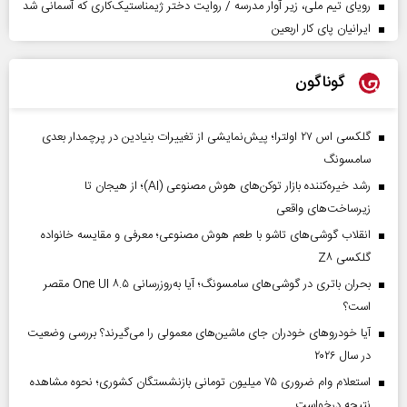
رویای تیم ملی، زیر آوار مدرسه / روایت دختر ژیمناستیک‌کاری که آسمانی شد
ایرانیان پای کار اربعین
گوناگون
گلکسی اس ۲۷ اولترا؛ پیش‌نمایشی از تغییرات بنیادین در پرچمدار بعدی
سامسونگ
رشد خیره‌کننده بازار توکن‌های هوش مصنوعی (AI)؛ از هیجان تا
زیرساخت‌های واقعی
انقلاب گوشی‌های تاشو‌ با طعم هوش مصنوعی؛ معرفی و مقایسه خانواده
گلکسی Z۸
بحران باتری در گوشی‌های سامسونگ؛ آیا به‌روزرسانی One UI ۸.۵ مقصر
است؟
آیا خودروهای خودران جای ماشین‌های معمولی را می‌گیرند؟ بررسی وضعیت
در سال ۲۰۲۶
استعلام وام ضروری ۷۵ میلیون تومانی بازنشستگان کشوری؛ نحوه مشاهده
نتیجه درخواست