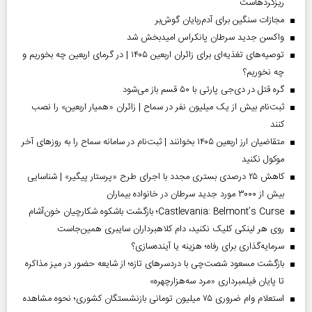
ریزگردهاست
مجازات سنگین برای آدم‌ربایان گوش‌بر
واکسن جدید سرطان پانکراس امیدبخش شد
توصیه‌های تغذیه‌ای برای زائران اربعین ۱۴۰۵ | در گرمای اربعین چه بخوریم و
چه نخوریم؟
گره قتل در دی‌جی پارتی با ۵۰ قسم باز می‌شود
ثبت‌نام بیش از یک میلیون نفر در سماح | زائران «همیار اربعین» را نصب
کنند
متقاضیان ارز اربعین ۱۴۰۵ بخوانند | ثبت‌نام در سامانه سماح را به روز‌های آخر
موکول نکنید
کاهش ۲۵ درصدی بستری مجدد با اجرای طرح «پرستار پیگیر» | شناسایی
بیش از ۳۰۰۰ مورد جدید سرطان در خانواده بیماران
Castlevania: Belmont’s Curse؛ بازگشت باشکوه شکارچیان خون‌آشام
روی هر لینکی کلیک نکنید، دام کلاهبرداران سایبری همین‌جاست
سرمایه‌گذاری برای رفاه؛ هزینه یا آینده‌سازی؟
بازگشت مسعود شصت‌چی با دردسر‌های تازه؛ از شایعه حضور در میز مذاکره
تا پایان فیلمبرداری «مرد سه‌هزارچهره»
استعلام وام ضروری ۷۵ میلیون تومانی بازنشستگان کشوری؛ نحوه مشاهده