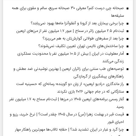
صبحانه چی درست کنم؟ معرفی ۳۰ صبحانه سریع، سالم و مقوی برای همه
سلیقه‌ها
چرا برخی بیماران بعد از کرونا و آنفلوآنزا ماه‌ها بهبود نمی‌یابند؟
ثبت‌نام ۲.۵ میلیون زائر در سماح | عبور ۱.۷ میلیون نفر از مرز‌های اربعین
چرا بعد از سفرهای طولانی گوارش‌تان به هم می‌ریزد؟
چرا ساختمان‌های ناایمن تهران تعیین تکلیف نمی‌شوند؟
آمار معلولیت در ایران | بیش از ۱۰.۵ میلیون نفر با محدودیت عملکردی
زندگی می‌کنند
توصیه‌های طب سنتی برای زائران اربعین | بهترین نوشیدنی ضد عطش و
راهکارهای پیشگیری از گرمازدگی
راز ماندگاری «رادیو اربعین» از زبان دو گوینده؛ رسانه‌ای که حسینیه است
ستارگانی که در جام جهانی ۲۰۲۶ بازی نکردند
آغاز رسمی برنامه‌های اربعین ۱۴۰۵ در مرز‌ها | ثبت‌نام سماح به ۱.۷ میلیون نفر
رسید
قیمت قبر در بهشت زهرا (س) در سال ۱۴۰۵ چقدر است؟ | نرخ خرید، رزرو و
احیای قبور
چرا گرد و غبار در ایران تشدید شد؟ | حقابه تالاب‌ها مهم‌ترین راهکار مهار