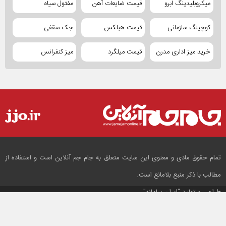
میکروبلیدینگ ابرو
قیمت ضایعات آهن
مفتول سیاه
کوچینگ سازمانی
قیمت هبلکس
جک سقفی
خرید میز اداری مدرن
قیمت میلگرد
میز کنفرانس
تمام حقوق مادی و معنوی این سایت متعلق به جام جم آنلاین است و استفاده از
مطالب با ذکر منبع بلامانع است.
طراحی و تولید
"ایران سامانه"