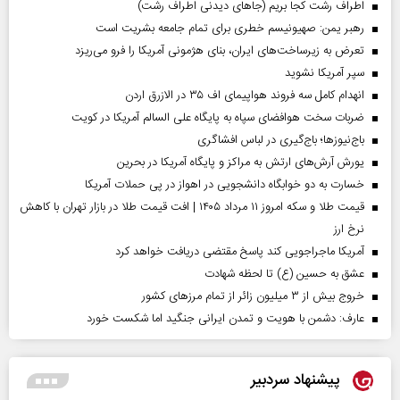
اطراف رشت کجا بریم (جاهای دیدنی اطراف رشت)
رهبر یمن: صهیونیسم خطری برای تمام جامعه بشریت است
تعرض به زیرساخت‌های ایران، بنای هژمونی آمریکا را فرو می‌ریزد
سپر آمریکا نشوید
انهدام کامل سه فروند هواپیمای اف ۳۵ در الازرق اردن
ضربات سخت هوافضای سپاه به پایگاه علی السالم آمریکا در کویت
باج‌نیوزها؛ باج‌گیری در لباس افشاگری
یورش آرش‌های ارتش به مراکز و پایگاه‌ آمریکا در بحرین
خسارت به دو خوابگاه دانشجویی در اهواز در پی حملات آمریکا
قیمت طلا و سکه امروز ۱۱ مرداد ۱۴۰۵ | افت قیمت طلا در بازار تهران با کاهش
نرخ ارز
آمریکا ماجراجویی کند پاسخ مقتضی دریافت خواهد کرد
عشق به حسین (ع) تا لحظه شهادت
خروج بیش از ۳ میلیون زائر از تمام مرز‌های کشور
عارف: دشمن با هویت و تمدن ایرانی جنگید اما شکست خورد
پیشنهاد سردبیر