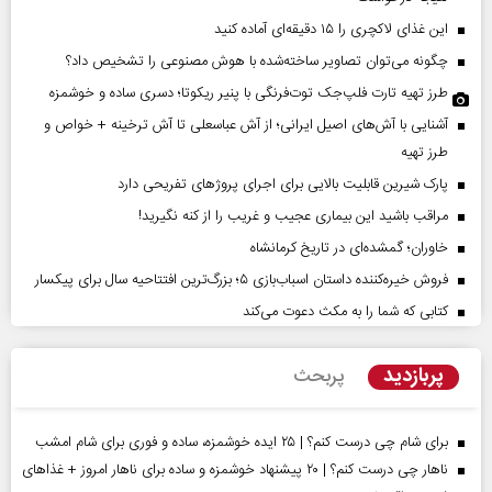
این غذای لاکچری را ۱۵ دقیقه‌ای آماده کنید
چگونه می‌توان تصاویر ساخته‌شده با هوش مصنوعی را تشخیص داد؟
طرز تهیه تارت فلپ‌جک توت‌فرنگی با پنیر ریکوتا؛ دسری ساده و خوشمزه
آشنایی با آش‌های اصیل ایرانی؛ از آش عباسعلی تا آش ترخینه + خواص و
طرز تهیه
پارک شیرین قابلیت‌ بالایی برای اجرای پروژهای تفریحی دارد
مراقب باشید این بیماری عجیب و غریب را از کنه نگیرید!
خاوران؛ گمشده‌ای در تاریخ کرمانشاه
فروش خیره‌کننده داستان اسباب‌بازی ۵؛ بزرگ‌ترین افتتاحیه سال برای پیکسار
کتابی که شما را به مکث دعوت می‌کند
پربازدید
پربحث
برای شام چی درست کنم؟ | ۲۵ ایده خوشمزه، ساده و فوری برای شام امشب
ناهار چی درست کنم؟ | ۲۰ پیشنهاد خوشمزه و ساده برای ناهار امروز + غذاهای