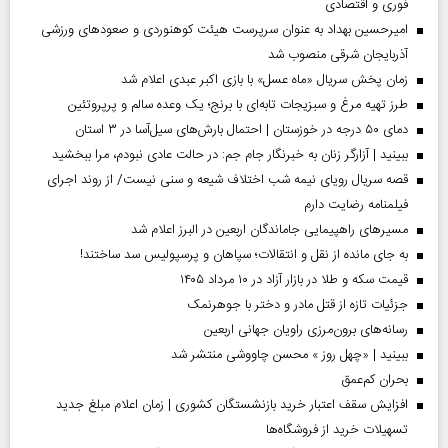
فوری و اقتصادی
امیرحسین بهداد به عنوان سرپرست هیئت کوهنوردی و صعودهای ورزشی
آذربایجان شرقی منصوب شد
زمان پخش سریال «ماه عسل» با بازی اکبر عبدی اعلام شد
طرز تهیه مرغ و سبزیجات تابه‌ای با برنج؛ یک وعده سالم و پرپروتئین
دمای ۵۰ درجه در خوزستان | احتمال بارش‌های سیل‌آسا در ۳ استان
ببینید | آزارگر زنان به خبرنگار جام جم: در حالت عادی نبودم، مرا ببخشید
قصه سریال رویای نیمه شب اختلاف شیعه و سنی نیست/ از روند اجرای
فیلمنامه رضایت دارم
مسیر‌های راهپیمایی جاماندگان اربعین در البرز اعلام شد
به جای مانده از نقل و انتقالات؛ سپاهان و پرسپولیس سد ساختند!
قیمت سکه و طلا در بازار آزاد در ۱۰ مرداد ۱۴۰۵
جزئیات تازه از قتل مادر و دختر با جوهرنمک
رسانه‌های برون‌مرزی راویان جهانی اربعین
ببینید | «چهل روز » محسن چاووشی منتشر شد
بحران کم‌عمق
افزایش سقف اعتبار خرید بازنشستگان کشوری | زمان اعلام مبلغ جدید
تسهیلات خرید از فروشگاه‌ها