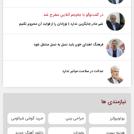
در گفت‌و‌گو با جام‌جم آنلاین مطرح شد
شیر مادر جایگزین ندارد | نوزادان را از فواید آن محروم نکنیم
فرهنگ اهدای خون باید نسل به نسل منتقل شود
عدالت در سلامت میانبر ندارد
نیازمندی ها
یوتوبروکرز
جراحی بینی
خرید گوشی شیائومی
هزینه پست
بخورات
دانلود آهنگ جدید