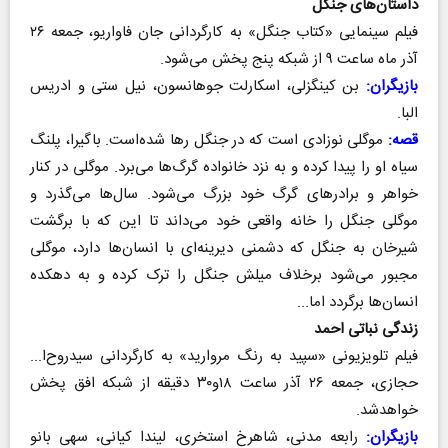
داستان‌های جنگل
فیلم سینمایی «کتاب جنگل» به کارگردانی جان فاواریو، جمعه ۲۶
آذر ماه ساعت ۹ از شبکه پنج پخش می‌شود.
بازیگران:
بن کینگزلی، اسکارلت جوهانسون، نیل ستی و ادریس
البا.
قصه:
موگلی نوزادی است که در جنگل رها شده‌است. باگیرا، پلنگ
سیاه او را پیدا کرده و به نزد خانواده گرگ‌ها می‌برد. موگلی در کنار
خواهر و برادرهای گرگ خود بزرگ می‌شود. سال‌ها می‌گذرد و
موگلی جنگل را خانه واقعی خود می‌داند تا این که با برگشت
شیرخان به جنگل که دشمنی دیرینه‌ای با انسان‌ها دارد، موگلی
مجبور می‌شود برخلاف میلش جنگل را ترک کرده و به دهکده
انسان‌ها برگردد اما...
زندگی نباتی احمد
​​​​​​​فیلم تلویزیونی «سپید به رنگ مروارید» به کارگردانی سیدروح‌ا...
حجازی، جمعه ۲۶ آذر ساعت ۱۸و۳۰ دقیقه از شبکه افق پخش
خواهدشد.
بازیگران:
رابعه مدنی، شاهرخ استخری، لیندا کیانی، سهی بانو