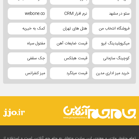
سئو در مشهد
نرم افزار CRM
webone.co
فروشگاه انتخاب من
هتل های تهران
کمک به خیریه
میکروبلیدینگ ابرو
قیمت ضایعات آهن
مفتول سیاه
کوچینگ سازمانی
قیمت هبلکس
جک سقفی
خرید میز اداری مدرن
قیمت میلگرد
میز کنفرانس
تمام حقوق مادی و معنوی این سایت متعلق به جام جم آنلاین است و استفاده از