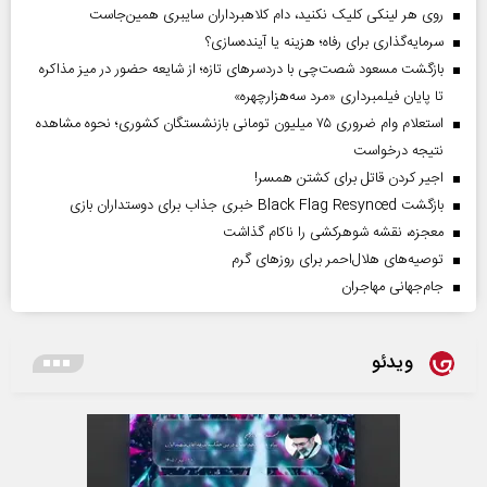
روی هر لینکی کلیک نکنید، دام کلاهبرداران سایبری همین‌جاست
سرمایه‌گذاری برای رفاه؛ هزینه یا آینده‌سازی؟
بازگشت مسعود شصت‌چی با دردسر‌های تازه؛ از شایعه حضور در میز مذاکره
تا پایان فیلمبرداری «مرد سه‌هزارچهره»
استعلام وام ضروری ۷۵ میلیون تومانی بازنشستگان کشوری؛ نحوه مشاهده
نتیجه درخواست
اجیر کردن قاتل برای کشتن همسر!
بازگشت Black Flag Resynced خبری جذاب برای دوستداران بازی
معجزه، نقشه شوهرکشی را ناکام گذاشت
توصیه‌های هلال‌احمر برای روز‌های گرم
جام‌جهانی مهاجران
ویدئو