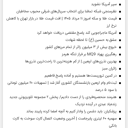
سپر آمریکا نشوید
نظرسنجی شبکه تماشا برای انتخاب سریال‌های شرقی محبوب مخاطبان
قیمت طلا و سکه امروز ۱۱ مرداد ۱۴۰۵ | افت قیمت طلا در بازار تهران با کاهش
نرخ ارز
آمریکا ماجراجویی کند پاسخ مقتضی دریافت خواهد کرد
عشق به حسین (ع) تا لحظه شهادت
خروج بیش از ۳ میلیون زائر از تمام مرز‌های کشور
رهگیری پهپاد MQ9 بر فراز تنگه هرمز
بهترین نذری‌های اربعین | از کم هزینه‌ترین تا راحت‌ترین نذری‌ها
‌زائران سبز
در کمین تروریست‌ها هستیم و آماده پاسخ قاطعیم
ثبت‌نام وام اربعین بازنشستگان کشوری آغاز شد | تسهیلات ۲۰ میلیون تومانی
با سود ۵ درصد
هنرمند منحصر‌به‌فردی را از دست دادیم/ پخش ۲ مجموعه تلویزیونی جدید
زنده‌یاد عبدی در آینده نزدیک
پزشکیان: باید دشمن را وادار کنیم به آنچه امضا کرده پایبند بماند
سهمیه ۶۰ لیتری پابرجاست | آخرین وضعیت اتصال کارت سوخت به کارت
بانکی