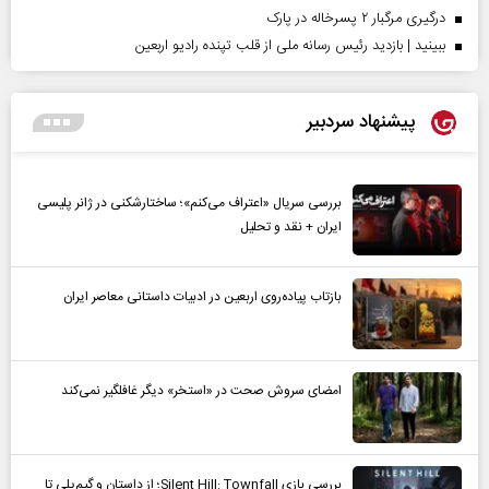
درگیری مرگبار ۲ پسرخاله در پارک
ببینید | بازدید رئیس رسانه ملی از قلب تپنده رادیو اربعین
پیشنهاد سردبیر
بررسی سریال «اعتراف می‌کنم»؛ ساختارشکنی در ژانر پلیسی
ایران + نقد و تحلیل
بازتاب پیاده‌روی اربعین در ادبیات داستانی معاصر ایران
امضای سروش صحت در «استخر» دیگر غافلگیر نمی‌کند
بررسی بازی Silent Hill: Townfall؛ از داستان و گیم‌پلی تا