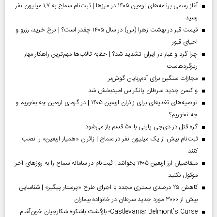
آغاز رسمی برنامه‌های اربعین ۱۴۰۵ در مرز‌ها | ثبت‌نام سماح به ۱.۷ میلیون نفر
رسید
قیمت قبر در بهشت زهرا (س) در سال ۱۴۰۵ چقدر است؟ | نرخ خرید، رزرو و
احیای قبور
چرا گرد و غبار در ایران تشدید شد؟ | حقابه تالاب‌ها مهم‌ترین راهکار مهار
ریزگردهاست
مجازات سنگین برای آدم‌ربایان گوش‌بر
واکسن جدید سرطان پانکراس امیدبخش شد
توصیه‌های تغذیه‌ای برای زائران اربعین ۱۴۰۵ | در گرمای اربعین چه بخوریم و
چه نخوریم؟
گره قتل در دی‌جی پارتی با ۵۰ قسم باز می‌شود
ثبت‌نام بیش از یک میلیون نفر در سماح | زائران «همیار اربعین» را نصب
کنند
متقاضیان ارز اربعین ۱۴۰۵ بخوانند | ثبت‌نام در سامانه سماح را به روز‌های آخر
موکول نکنید
کاهش ۲۵ درصدی بستری مجدد با اجرای طرح «پرستار پیگیر» | شناسایی
بیش از ۳۰۰۰ مورد جدید سرطان در خانواده بیماران
Castlevania: Belmont’s Curse؛ بازگشت باشکوه شکارچیان خون‌آشام