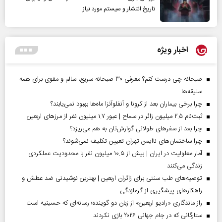
تاریخ انتشار و سیستم مورد نیاز
اخبار ویژه
صبحانه چی درست کنم؟ معرفی ۳۰ صبحانه سریع، سالم و مقوی برای همه
سلیقه‌ها
چرا برخی بیماران بعد از کرونا و آنفلوآنزا ماه‌ها بهبود نمی‌یابند؟
ثبت‌نام ۲.۵ میلیون زائر در سماح | عبور ۱.۷ میلیون نفر از مرز‌های اربعین
چرا بعد از سفرهای طولانی گوارش‌تان به هم می‌ریزد؟
چرا ساختمان‌های ناایمن تهران تعیین تکلیف نمی‌شوند؟
آمار معلولیت در ایران | بیش از ۱۰.۵ میلیون نفر با محدودیت عملکردی
زندگی می‌کنند
توصیه‌های طب سنتی برای زائران اربعین | بهترین نوشیدنی ضد عطش و
راهکارهای پیشگیری از گرمازدگی
راز ماندگاری «رادیو اربعین» از زبان دو گوینده؛ رسانه‌ای که حسینیه است
ستارگانی که در جام جهانی ۲۰۲۶ بازی نکردند