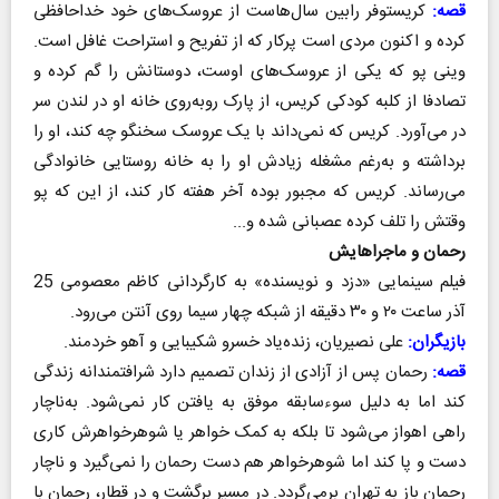
قصه:
کریستوفر رابین سال‌هاست از عروسک‌های خود خداحافظی
کرده و اکنون مردی است پرکار که از تفریح و استراحت غافل است.
وینی پو که یکی از عروسک‌های اوست، دوستانش را گم کرده و
تصادفا از کلبه کودکی کریس، از پارک روبه‌روی خانه او در لندن سر
در می‌آورد. کریس که نمی‌داند با یک عروسک سخنگو چه کند، او را
برداشته و به‌رغم مشغله زیادش او را به خانه روستایی خانوادگی
می‌رساند. کریس که مجبور بوده آخر هفته کار کند، از این که پو
وقتش را تلف کرده عصبانی شده و...
رحمان و ماجراهایش
فیلم سینمایی «دزد و نویسنده» به کارگردانی کاظم معصومی 25
آذر ساعت ۲۰ و ۳۰ دقیقه از شبکه چهار سیما روی آنتن می‌رود.
بازیگران:
علی نصیریان، زنده‌یاد خسرو شکیبایی و آهو خردمند.
قصه:
رحمان پس از آزادی از زندان تصمیم دارد شرافتمندانه زندگی
کند اما به دلیل سوء‌سابقه موفق به یافتن کار نمی‌شود. به‌ناچار
راهی اهواز می‌شود تا بلکه به کمک خواهر یا شوهرخواهرش کاری
دست و پا کند اما شوهرخواهر هم دست رحمان را نمی‌گیرد و ناچار
رحمان باز به تهران برمی‌گردد. در مسیر برگشت و در قطار، رحمان با