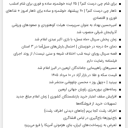
برای شام چی درست کنم؟ | ۲۵ ایده خوشمزه، ساده و فوری برای شام امشب
ناهار چی درست کنم؟ | ۲۰ پیشنهاد خوشمزه و ساده برای ناهار امروز + غذاهای
فوری و اقتصادی
امیرحسین بهداد به عنوان سرپرست هیئت کوهنوردی و صعودهای ورزشی
آذربایجان شرقی منصوب شد
زمان پخش سریال «ماه عسل» با بازی اکبر عبدی اعلام شد
دمای ۵۰ درجه در خوزستان | احتمال بارش‌های سیل‌آسا در ۳ استان
قصه سریال رویای نیمه شب اختلاف شیعه و سنی نیست/ از روند اجرای
فیلمنامه رضایت دارم
مسیر‌های راهپیمایی جاماندگان اربعین در البرز اعلام شد
قیمت سکه و طلا در بازار آزاد در ۱۰ مرداد ۱۴۰۵
ببینید | «چهل روز » محسن چاووشی منتشر شد
رسانه‌های برون‌مرزی راویان جهانی اربعین
افزایش سقف اعتبار خرید بازنشستگان کشوری | زمان اعلام مبلغ جدید
تسهیلات خرید از فروشگاه‌ها
اطراف رشت کجا بریم (جاهای دیدنی اطراف رشت)
باج‌نیوزها؛ باج‌گیری در لباس افشاگری
تعرض به زیرساخت‌های ایران، بنای هژمونی آمریکا را فرو می‌ریزد