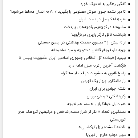
کفگیر رهگیر به ته دیگ خورد
تا دیر نشده جلوی هوش مصنوعی را بگیرید / AI به انسان مسلط می‌شود؟
هرمز؛ ابتکارعمل در دست ایران
مشروطه در کوچه‌پس‌کوچه‌های پایتخت
بازداشت قاتل کارگر باربری در باغ‌ویلا
ارائه بیش از ۲ میلیون خدمت بهداشتی در اربعین حسینی
چوبه دار، فرجام قاتلان دختربچه و مرد صاحبخانه
ببینید | فرمانده کل انتظامی جمهوری اسلامی ایران­: مأموریت پلیس تا
بازگشت آخرین زائر به منزل ادامه دارد
پاسخ قانون به خشونت در قاب اینستاگرام
راز ماندگاری پرواز یک قهرمان
نقشه جهادی برای ایران
رکوردشکنی تاریخی بورس
هم دنبال جوانگرایی هستم هم نتیجه
دستگیری تعداد ۸ نفر از اشرار مسلح شاخص و مرتبطین گروهک های
تروریستی
قطعه گمشده پازل کهکشانی‌ها
دربی دوباره خارج از تهران!