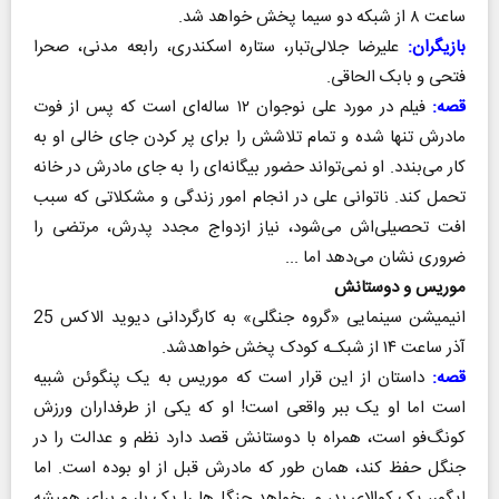
ساعت ۸ از شبکه دو سیما پخش خواهد شد.
بازیگران:
علیرضا جلالی‌تبار، ستاره اسکندری، رابعه مدنی، صحرا
فتحی و بابک الحاقی.
قصه:
فیلم در مورد علی نوجوان ۱۲ ساله‌ای است که پس از فوت
مادرش تنها شده و تمام تلاشش را برای پر کردن جای خالی او به
کار می‌بندد. او نمی‌تواند حضور بیگانه‌ای را به جای مادرش در خانه
تحمل کند. ناتوانی علی در انجام امور زندگی و مشکلاتی که سبب
افت تحصیلی‌اش می‌شود، نیاز ازدواج مجدد پدرش، مرتضی را
ضروری نشان می‌دهد اما ...
موریس و دوستانش
انیمیشن سینمایی «گروه جنگلی» به کارگردانی دیوید الاکس 25
آذر ساعت ۱۴ از شبکـه کودک پخش خواهدشد.
قصه:
داستان از این قرار است که موریس به یک پنگوئن شبیه
است اما او یک ببر واقعی است! او که یکی از طرفداران ورزش
کونگ‌فو است، همراه با دوستانش قصد دارد نظم و عدالت را در
جنگل حفظ کند، همان طور که مادرش قبل از او بوده است. اما
ایگور، یک کوالای بد، می‌خواهد جنگل‌ها را یک بار و برای همیشه