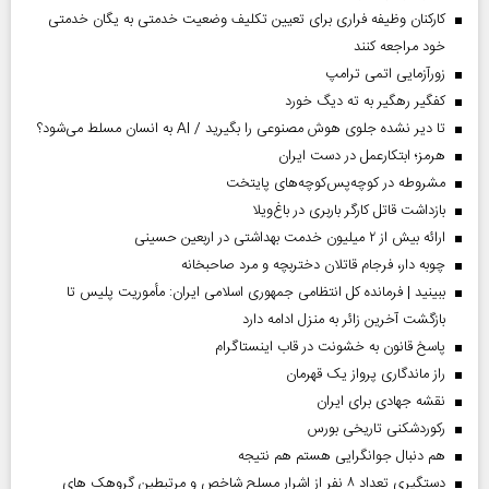
کارکنان وظیفه فراری برای تعیین تکلیف وضعیت خدمتی به یگان خدمتی
خود مراجعه کنند
زورآزمایی اتمی ترامپ
کفگیر رهگیر به ته دیگ خورد
تا دیر نشده جلوی هوش مصنوعی را بگیرید / AI به انسان مسلط می‌شود؟
هرمز؛ ابتکارعمل در دست ایران
مشروطه در کوچه‌پس‌کوچه‌های پایتخت
بازداشت قاتل کارگر باربری در باغ‌ویلا
ارائه بیش از ۲ میلیون خدمت بهداشتی در اربعین حسینی
چوبه دار، فرجام قاتلان دختربچه و مرد صاحبخانه
ببینید | فرمانده کل انتظامی جمهوری اسلامی ایران­: مأموریت پلیس تا
بازگشت آخرین زائر به منزل ادامه دارد
پاسخ قانون به خشونت در قاب اینستاگرام
راز ماندگاری پرواز یک قهرمان
نقشه جهادی برای ایران
رکوردشکنی تاریخی بورس
هم دنبال جوانگرایی هستم هم نتیجه
دستگیری تعداد ۸ نفر از اشرار مسلح شاخص و مرتبطین گروهک های