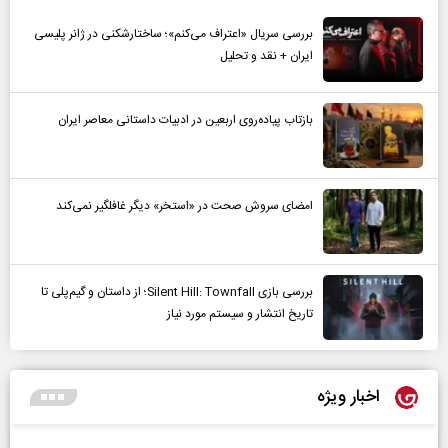
بررسی سریال «اعتراف می‌کنم»؛ ساختارشکنی در ژانر پلیسی
ایران + نقد و تحلیل
بازتاب پیاده‌روی اربعین در ادبیات داستانی معاصر ایران
امضای سروش صحت در «استخر» دیگر غافلگیر نمی‌کند
بررسی بازی Silent Hill: Townfall؛ از داستان و گیم‌پلی تا
تاریخ انتشار و سیستم مورد نیاز
اخبار ویژه