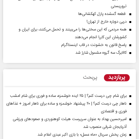
تروریستی
قطعه گمشده پازل کهکشانی‌ها
دربی دوباره خارج از تهران!
همه مردمی که این سختی‌ها را می‌بینند و تحمل می‌کنند، برای ایران و
کشورشان این کاررا انجام می‌دهند
پاسخ قانون به خشونت در قاب اینستاگرام
کالابرگ سه گروه مشمول شارژ شد
پربازدید
پربحث
برای شام چی درست کنم؟ | ۲۵ ایده خوشمزه، ساده و فوری برای شام امشب
ناهار چی درست کنم؟ | ۲۰ پیشنهاد خوشمزه و ساده برای ناهار امروز + غذاهای
فوری و اقتصادی
امیرحسین بهداد به عنوان سرپرست هیئت کوهنوردی و صعودهای ورزشی
آذربایجان شرقی منصوب شد
زمان پخش سریال «ماه عسل» با بازی اکبر عبدی اعلام شد