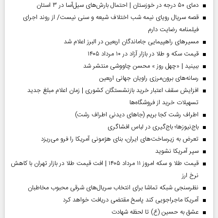
دمای ۵۰ درجه در خوزستان | احتمال بارش‌های سیل‌آسا در ۳ استان
قصه سریال رویای نیمه شب اختلاف شیعه و سنی نیست/ از روند اجرای
فیلمنامه رضایت دارم
مسیر‌های راهپیمایی جاماندگان اربعین در البرز اعلام شد
قیمت سکه و طلا در بازار آزاد در ۱۰ مرداد ۱۴۰۵
ببینید | «چهل روز » محسن چاووشی منتشر شد
رسانه‌های برون‌مرزی راویان جهانی اربعین
افزایش سقف اعتبار خرید بازنشستگان کشوری | زمان اعلام مبلغ جدید
تسهیلات خرید از فروشگاه‌ها
اطراف رشت کجا بریم (جاهای دیدنی اطراف رشت)
باج‌نیوزها؛ باج‌گیری در لباس افشاگری
تعرض به زیرساخت‌های ایران، بنای هژمونی آمریکا را فرو می‌ریزد
سپر آمریکا نشوید
قیمت طلا و سکه امروز ۱۱ مرداد ۱۴۰۵ | افت قیمت طلا در بازار تهران با کاهش
نرخ ارز
نظرسنجی شبکه تماشا برای انتخاب سریال‌های شرقی محبوب مخاطبان
آمریکا ماجراجویی کند پاسخ مقتضی دریافت خواهد کرد
عشق به حسین (ع) تا لحظه شهادت