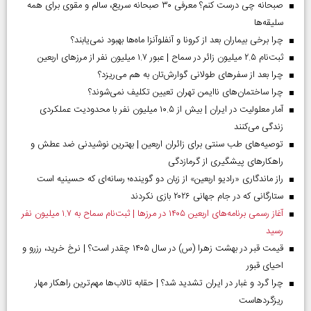
صبحانه چی درست کنم؟ معرفی ۳۰ صبحانه سریع، سالم و مقوی برای همه
سلیقه‌ها
چرا برخی بیماران بعد از کرونا و آنفلوآنزا ماه‌ها بهبود نمی‌یابند؟
ثبت‌نام ۲.۵ میلیون زائر در سماح | عبور ۱.۷ میلیون نفر از مرز‌های اربعین
چرا بعد از سفرهای طولانی گوارش‌تان به هم می‌ریزد؟
چرا ساختمان‌های ناایمن تهران تعیین تکلیف نمی‌شوند؟
آمار معلولیت در ایران | بیش از ۱۰.۵ میلیون نفر با محدودیت عملکردی
زندگی می‌کنند
توصیه‌های طب سنتی برای زائران اربعین | بهترین نوشیدنی ضد عطش و
راهکارهای پیشگیری از گرمازدگی
راز ماندگاری «رادیو اربعین» از زبان دو گوینده؛ رسانه‌ای که حسینیه است
ستارگانی که در جام جهانی ۲۰۲۶ بازی نکردند
آغاز رسمی برنامه‌های اربعین ۱۴۰۵ در مرز‌ها | ثبت‌نام سماح به ۱.۷ میلیون نفر
رسید
قیمت قبر در بهشت زهرا (س) در سال ۱۴۰۵ چقدر است؟ | نرخ خرید، رزرو و
احیای قبور
چرا گرد و غبار در ایران تشدید شد؟ | حقابه تالاب‌ها مهم‌ترین راهکار مهار
ریزگردهاست