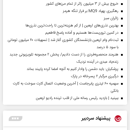
خروج بیش از ۳ میلیون زائر از تمام مرز‌های کشور
رهگیری پهپاد MQ9 بر فراز تنگه هرمز
‌زائران سبز
بهترین نذری‌های اربعین | از کم هزینه‌ترین تا راحت‌ترین نذری‌ها
در کمین تروریست‌ها هستیم و آماده پاسخ قاطعیم
ثبت‌نام وام اربعین بازنشستگان کشوری آغاز شد | تسهیلات ۲۰ میلیون تومانی
با سود ۵ درصد
هنرمند منحصر‌به‌فردی را از دست دادیم/ پخش ۲ مجموعه تلویزیونی جدید
زنده‌یاد عبدی در آینده نزدیک
پزشکیان: باید دشمن را وادار کنیم به آنچه امضا کرده پایبند بماند
درگیری مرگبار ۲ پسرخاله در پارک
سهمیه ۶۰ لیتری پابرجاست | آخرین وضعیت اتصال کارت سوخت به کارت
بانکی
ببینید | بازدید رئیس رسانه ملی از قلب تپنده رادیو اربعین
پیشنهاد سردبیر