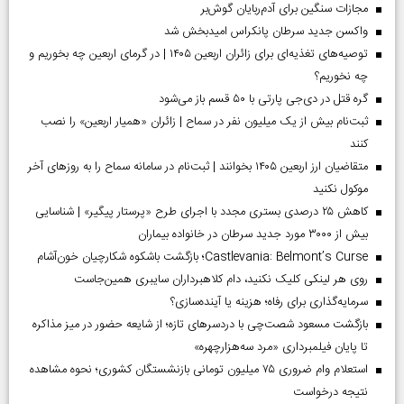
مجازات سنگین برای آدم‌ربایان گوش‌بر
واکسن جدید سرطان پانکراس امیدبخش شد
توصیه‌های تغذیه‌ای برای زائران اربعین ۱۴۰۵ | در گرمای اربعین چه بخوریم و
چه نخوریم؟
گره قتل در دی‌جی پارتی با ۵۰ قسم باز می‌شود
ثبت‌نام بیش از یک میلیون نفر در سماح | زائران «همیار اربعین» را نصب
کنند
متقاضیان ارز اربعین ۱۴۰۵ بخوانند | ثبت‌نام در سامانه سماح را به روز‌های آخر
موکول نکنید
کاهش ۲۵ درصدی بستری مجدد با اجرای طرح «پرستار پیگیر» | شناسایی
بیش از ۳۰۰۰ مورد جدید سرطان در خانواده بیماران
Castlevania: Belmont’s Curse؛ بازگشت باشکوه شکارچیان خون‌آشام
روی هر لینکی کلیک نکنید، دام کلاهبرداران سایبری همین‌جاست
سرمایه‌گذاری برای رفاه؛ هزینه یا آینده‌سازی؟
بازگشت مسعود شصت‌چی با دردسر‌های تازه؛ از شایعه حضور در میز مذاکره
تا پایان فیلمبرداری «مرد سه‌هزارچهره»
استعلام وام ضروری ۷۵ میلیون تومانی بازنشستگان کشوری؛ نحوه مشاهده
نتیجه درخواست