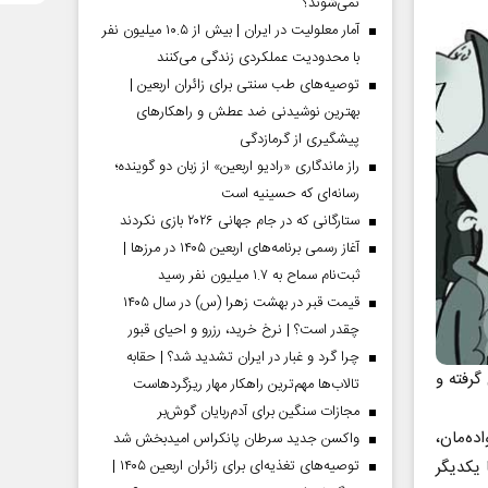
نمی‌شوند؟
آمار معلولیت در ایران | بیش از ۱۰.۵ میلیون نفر
با محدودیت عملکردی زندگی می‌کنند
توصیه‌های طب سنتی برای زائران اربعین |
بهترین نوشیدنی ضد عطش و راهکارهای
پیشگیری از گرمازدگی
راز ماندگاری «رادیو اربعین» از زبان دو گوینده؛
رسانه‌ای که حسینیه است
ستارگانی که در جام جهانی ۲۰۲۶ بازی نکردند
آغاز رسمی برنامه‌های اربعین ۱۴۰۵ در مرز‌ها |
ثبت‌نام سماح به ۱.۷ میلیون نفر رسید
قیمت قبر در بهشت زهرا (س) در سال ۱۴۰۵
چقدر است؟ | نرخ خرید، رزرو و احیای قبور
چرا گرد و غبار در ایران تشدید شد؟ | حقابه
گرفته و
تالاب‌ها مهم‌ترین راهکار مهار ریزگردهاست
مجازات سنگین برای آدم‌ربایان گوش‌بر
ده‌مان،
واکسن جدید سرطان پانکراس امیدبخش شد
 یکدیگر
توصیه‌های تغذیه‌ای برای زائران اربعین ۱۴۰۵ |