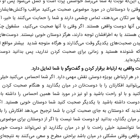
این‌که نوبت به شما می‌رسد حواسش پرت است و کسل می‌شود پس او د
قتی با دوستانتان در مورد موضوعی صحبت می‌کنید مراقب واکنش‌هایشان 
نها سر تکان می‌دهند، تماس چشمی دارند و شما را حمایت می‌کنند یا خیر، ا
آنها دوست واقعی‌ هستند. اگر وقتی با آنها صحبت می‌کنید، ​ مشغول چ
 هستند یا به اطرافشان توجه دارند، هرگز دوستان خوبی نیستند. دوست‌ها
دن صحبت‌های یکدیگر وقت می‌گذارند و هرگاه متوجه شدید ​ بیشتر مواقع 
ه شنونده هستید و زمانی برای صحبت کردن ندارید، پس بدانید دوس
رده‌اید.
ه‏‌مدت و
اربعین نماد مقاومت در برابر
ه
ا
استکبار‌
در هر ارتباطی بویژه دوستی نقش مهمی دارد. اگر شما احساس می‌کنید خیلی
‌توانید افکارتان را با دوست‌تان در میان بگذارید و هنگام صحبت کردن
یاسی
رحمت‌الله نوروزی - عضو کمیسیون اجتماعی
دکتر حکیمه سق
ید و با او راحت باشید و او نیز در مورد شما همین احساس را داشته با
مجلس
تهران
وست داشته باشید با یکدیگر صحبت کنید شما دوستان خوبی هستید. اگر
دید که دوستتان به جای صحبت کردن با شما ترجیح می‌دهد افکارش را 
 میان بگذارد، بدانید او دوست شما نیست یا اگر از دوستتان برای موضوعی
ا نتوانستید خیلی راحت با او در میان بگذارید او نمی‌تواند دوست خوب
اقعی وقتی مشکلی در میان باشد براحتی مطرح و سعی می‌کنند به نتیجه‌ا