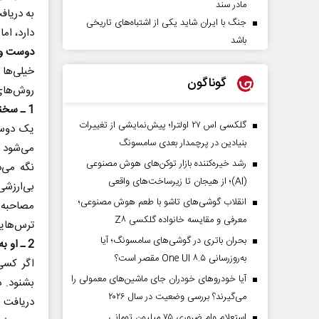
مادر سند
به دریاف
جنگ با ایران شاید یکی از اشتباه‌های تاریخی
دارد، ام
باشد
دوست وا
خیلی‌ها
گوناگون
روش‌های 
1 ـ‌ سخنانش سرشار از دلگرمی است.
گلکسی اس ۲۷ اولترا؛ پیش‌نمایشی از تغییرات
یک دوست
بنیادین در پرچمدار بعدی سامسونگ
می‌شود ​
رشد خیره‌کننده بازار توکن‌های هوش مصنوعی
نگه می‌
(AI)؛ از هیجان تا زیرساخت‌های واقعی
بی‌ارزش
انقلاب گوشی‌های تاشو‌ با طعم هوش مصنوعی؛
مصاحبه ش
معرفی و مقایسه خانواده گلکسی Z۸
ترس‌هایت
بحران باتری در گوشی‌های سامسونگ؛ آیا
2 ـ او به حرف‌هایتان گوش می‌دهد.
به‌روزرسانی One UI ۸.۵ مقصر است؟
اگر کسی
آیا خودروهای خودران جای ماشین‌های معمولی را
بشنود. د
می‌گیرند؟ بررسی وضعیت در سال ۲۰۲۶
دریافت 
استعلام وام ضروری ۷۵ میلیون تومانی