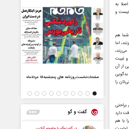
صلا به
نیست و
شما هم
ند، اما
می‌زند،
 و غیبت
ی از آن
بدگویی
صفحات‌نخست‌روزنامه ها‌ی پنجشنبه‌۱۵ مردادماه
صفحات‌نخست‌رو
‌تان را
 براحتی
گفت و گو
قت دارد
ا با هم
 اولویت
در گفت‌و‌گو با جام‌جم آنلاین