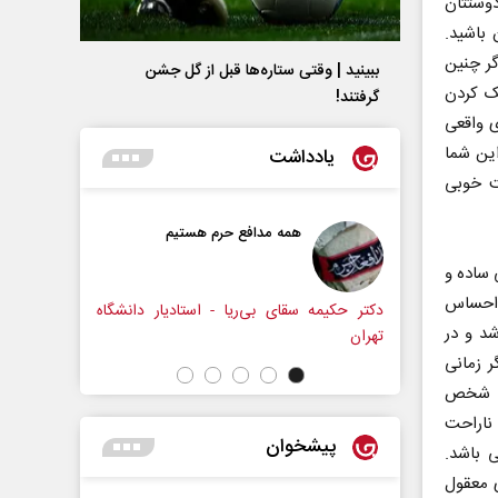
وستتان
باشید.
گر چنین
ببینید | وقتی ستاره‌ها قبل از گل جشن
ک کردن
گرفتند!
ی واقعی
این شما
یادداشت
ت خوبی
مه مدافع حرم هستیم
حکایت یک تاریخ و دو زندگی
نرگس خانعلی‌زاده - روزنامه‌نگار
 ساده و
 احساس
ای بی‌ریا - استادیار دانشگاه
شد و در
 زمانی
با شخص
 ناراحت
پیشخوان
ی باشد.
ی معقول