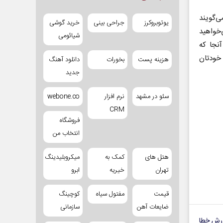
‌گویند
یوتوبروکرز
جراحی بینی
خرید گوشی
‌خواهید
شیائومی
نجا که
 خودتان
هزینه پست
بخورات
دانلود آهنگ
جدید
سئو در مشهد
نرم افزار
webone.co
CRM
فروشگاه
انتخاب من
هتل های
کمک به
میکروبلیدینگ
تهران
خیریه
ابرو
قیمت
مفتول سیاه
کوچینگ
ضایعات آهن
سازمانی
رش خطا