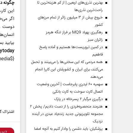
چگونه د
بهترین نذری‌های اربعین | از کم هزینه‌ترین تا
راحت‌ترین نذری‌ها
این کار
خروج بیش از ۳ میلیون زائر از تمام مرز‌های
اگر می‌خ
کشور
دوست وا
رهگیری پهپاد MQ9 بر فراز تنگه هرمز
انسان‌ها
‌زائران سبز
بیابید ب
در کمین تروریست‌ها هستیم و آماده پاسخ
psychologytoday / 
قاطعیم
{$convert_old_media}
همه مردمی که این سختی‌ها را می‌بینند و تحمل
می‌کنند، برای ایران و کشورشان این کاررا انجام
می‌دهند
سهمیه ۶۰ لیتری پابرجاست | آخرین وضعیت
اتصال کارت سوخت به کارت بانکی
درگیری مرگبار ۲ پسرخاله در پارک
هنرمند منحصر‌به‌فردی را از دست دادیم/ پخش ۲
اشتراک گذ
مجموعه تلویزیونی جدید زنده‌یاد عبدی در آینده
نزدیک
پزشکیان: باید دشمن را وادار کنیم به آنچه امضا