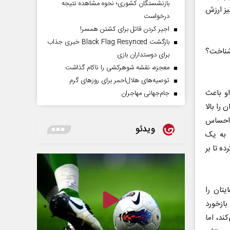
بازنشستگان کشوری؛ نحوه مشاهده نتیجه
یز ارزش
درخواست
اجیر کردن قاتل برای کشتن همسر!
بازگشت Black Flag Resynced خبری جذاب
شناخت؟
برای دوستداران بازی
معجزه، نقشه شوهرکشی را ناکام گذاشت
توصیه‌های هلال‌احمر برای روز‌های گرم
و باعث
جام‌جهانی مهاجران
را بالا
 احساس
ویدئو
 به یک
ه تا بر
تان را
بازخورد
د، اما