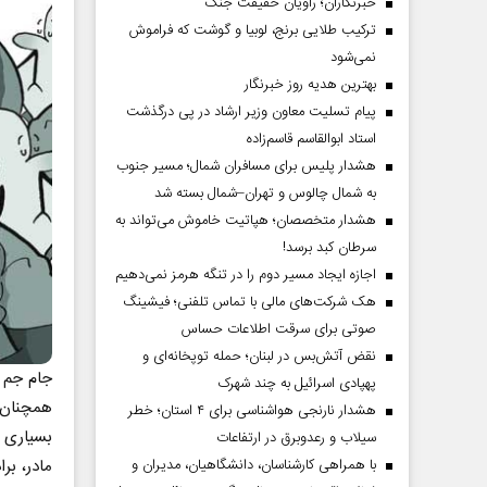
خبرنگاران؛ راویان حقیقت جنگ
ترکیب طلایی برنج، لوبیا و گوشت که فراموش
نمی‌شود
بهترین هدیه روز خبرنگار
پیام تسلیت معاون وزیر ارشاد در پی درگذشت
استاد ابوالقاسم قاسم‌زاده
هشدار پلیس برای مسافران شمال؛ مسیر جنوب
به شمال چالوس و تهران–شمال بسته شد
هشدار متخصصان؛ هپاتیت خاموش می‌تواند به
سرطان کبد برسد!
اجازه ایجاد مسیر دوم را در تنگه هرمز نمی‌دهیم
هک شرکت‌های مالی با تماس تلفنی؛ فیشینگ
صوتی برای سرقت اطلاعات حساس
نقض آتش‌بس در لبنان؛ حمله توپخانه‌ای و
جام جم س
پهپادی اسرائیل به چند شهرک
همچنان 
هشدار نارنجی هواشناسی برای ۴ استان؛ خطر
بسیاری ا
سیلاب و رعدوبرق در ارتفاعات
مادر، بر
با همراهی کارشناسان، دانشگاهیان، مدیران و