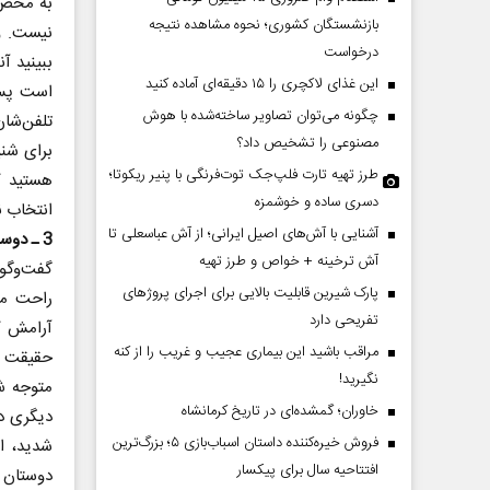
به محض 
بازنشستگان کشوری؛ نحوه مشاهده نتیجه
نیست. و
درخواست
ببینید آ
این غذای لاکچری را ۱۵ دقیقه‌ای آماده کنید
است پس 
چگونه می‌توان تصاویر ساخته‌شده با هوش
تلفن‌شان
مصنوعی را تشخیص داد؟
برای شنی
طرز تهیه تارت فلپ‌جک توت‌فرنگی با پنیر ریکوتا؛
هستید ک
دسری ساده و خوشمزه
انتخاب نک
چرایی عقب‌نشینی ترامپ؟
پشت‌پرده تهدیدات کوتا
آشنایی با آش‌های اصیل ایرانی؛ از آش عباسعلی تا
3 ـ دوست واقعی به ارتباط برقرار کردن و گفت‌وگو با شما تمایل دارد.
ادعا‌های خلاف واقع آمریک
آش ترخینه + خواص و طرز تهیه
گفت‌وگو 
پارک شیرین قابلیت‌ بالایی برای اجرای پروژهای
راحت می
لله جوانی - تحلیلگر مسائل سیاسی
عباس سلیمی‌نمین - تحلیلگر مسائل س
تفریحی دارد
آرامش کن
مراقب باشید این بیماری عجیب و غریب را از کنه
حقیقت د
نگیرید!
متوجه ش
خاوران؛ گمشده‌ای در تاریخ کرمانشاه
دیگری در
فروش خیره‌کننده داستان اسباب‌بازی ۵؛ بزرگ‌ترین
شدید، ام
افتتاحیه سال برای پیکسار
دوستان و