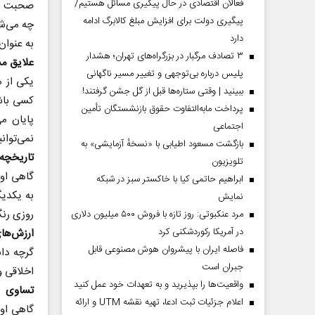
فعالان اقتصادی در حال پیگیری مسائل هستیم/
صحبت نکرد
پیگیری دولت برای افزایش مبلغ کالابرگ ادامه
چه می‌شو
دارد
به عنوا
۳ تصادف مرگبار در بزرگراه‌های تهران؛ هشدار
علایق م
پلیس درباره بی‌توجهی و تغییر مسیر ناگهانی
یکی از م
ببینید | وقتی ستاره‌ها قبل از گل جشن گرفتند!
کسی باشی
پرداخت مابه‌التفاوت حقوق بازنشستگان تأمین
پایان می
اجتماعی
نمی‌توان
بازگشت مسعود اطیابی با «نسخهٔ آزمایشی» به
تاریخچه
تلویزیون
گاهی اوق
ابراهیم حاتمی کیا با خاکستر سبز در شبکه
به یکدی
نمایش
روزی رنگ 
مرد عنکبوتی: روز تازه با فروش ۵۰۰ میلیون دلاری
در آمریکا رکوردشکنی کرد
ارزش‌ها
فاصله ایران با پیشرو‌ان هوش مصنوعی قابل
گرچه دا
جبران است
اخلاقی و
واقعیت‌ها را بپذیرید و به تعهدات خود عمل کنید
تساوی
اعلام جزئیات ثبت ادعا، تهیه نقشه UTM و ارائه
گاهی او