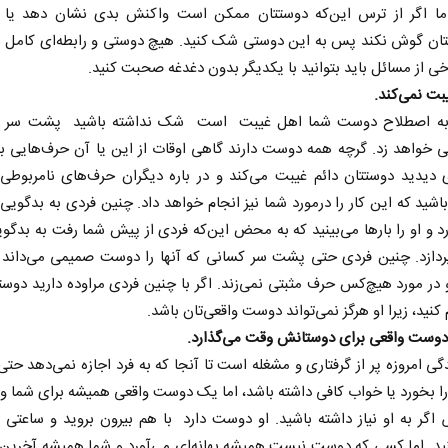
اما اگر از ترس این‌که دوستتان ممکن است واکنش بدی نشان دهد یا ا
تان گوش نکند پس به این دوستی شک کنید. هیچ دوستی و رابطه‌ای کامل 
رخی از مسائل باید بتوانید با یکدیگر بدون دغدغه صحبت کنید.
 به اصطلاح دوست شما​ اهل غیبت ​ است ​ شک نداشته باشید ​ پشت سر 
 خواهد زد. گرچه همه دوست دارند گاهی اوقات از این یا آن حرف‌هایی بزن
 دیدید دوستتان دائم غیبت می‌کند و در باره دیگران حرف‌های نامربوطی 
شید که این کار را درمورد شما نیز انجام خواهد داد. چنین فردی به بدگویی
د و او را بارها می‌بینید که به محض این‌که فردی از پیش شما رفت به بدگوی
پردازد. چنین فردی حتی پشت سر کسانی که آنها را دوست صمیمی می‌داند 
 نخست روزنامه ها‌ی یکشنبه ۴ مردادماه
 در مورد هیچ‌کس حرف مثبتی نمی‌زند. اگر با چنین فردی مراوده دارید دوستی
صفحات نخست روزنامه ها‌ی شنبه ۳ مردادماه
 کنید، زیرا او هرگز نمی‌تواند دوست واقعی‌تان باشد.
گی امروزه پر از گرفتاری و مشغله است تا آنجا که به فرد اجازه نمی‌دهد حتی
 بخورد یا خواب کافی داشته باشد، اما یک دوست واقعی همیشه برای شما و
ر به او نیاز داشته باشید. او دوست دارد ​ با هم بیرون بروید و ساعتی ر
ید. اما کسی که دوست نیست همیشه بهانه‌ای می‌آورد و شما همیشه آخرین