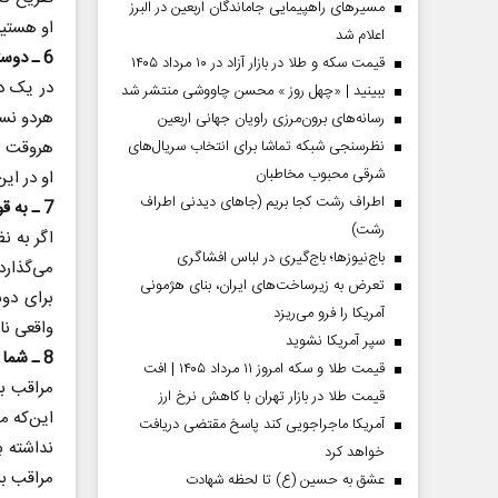
مسیر‌های راهپیمایی جاماندگان اربعین در البرز
او هستید
اعلام شد
6 ـ دوستی او 50 ـ 50 است.
قیمت سکه و طلا در بازار آزاد در ۱۰ مرداد ۱۴۰۵
در یک د
ببینید | «چهل روز » محسن چاووشی منتشر شد
هردو نسب
رسانه‌های برون‌مرزی راویان جهانی اربعین
هروقت مت
نظرسنجی شبکه تماشا برای انتخاب سریال‌های
شرقی محبوب مخاطبان
او در ای
اطراف رشت کجا بریم (جاهای دیدنی اطراف
7 ـ به قول‌هایش عمل نمی‌کند.
رشت)
اگر به ن
باج‌نیوزها؛ باج‌گیری در لباس افشاگری
می‌گذارد
تعرض به زیرساخت‌های ایران، بنای هژمونی
برای دوس
آمریکا را فرو می‌ریزد
واقعی نا
سپر آمریکا نشوید
8 ـ شما را به دلایلی دیگر می‌خواهد.
قیمت طلا و سکه امروز ۱۱ مرداد ۱۴۰۵ | افت
مراقب با
قیمت طلا در بازار تهران با کاهش نرخ ارز
این‌که م
آمریکا ماجراجویی کند پاسخ مقتضی دریافت
نداشته ب
خواهد کرد
مراقب باش
عشق به حسین (ع) تا لحظه شهادت