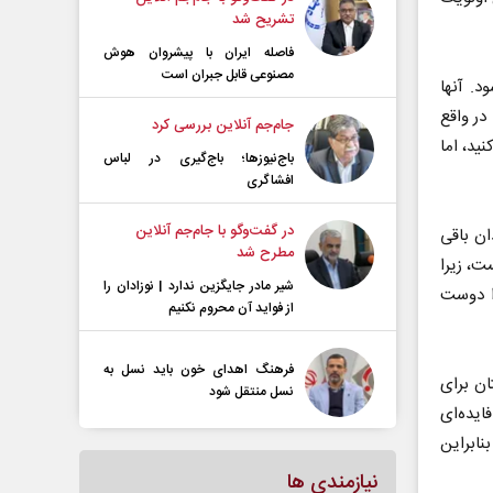
تشریح شد
فاصله ایران با پیشرو‌ان هوش
مصنوعی قابل جبران است
. آنها
در واقع
جام‌جم آنلاین بررسی کرد
ید، اما
باج‌نیوزها؛ باج‌گیری در لباس
افشاگری
در گفت‌و‌گو با جام‌جم آنلاین
ان باقی
مطرح شد
ت، زیرا
شیر مادر جایگزین ندارد | نوزادان را
را دوست
از فواید آن محروم نکنیم
فرهنگ اهدای خون باید نسل به
ان برای
نسل منتقل شود
ایده‌ای
نابراین
نیازمندی ها