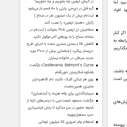
در گرمای اربعین چه بخوریم و چه نخوریم؟
برد. اما
گره قتل در دی‌جی پارتی با ۵۰ قسم باز می‌شود
​ افراد
ثبت‌نام بیش از یک میلیون نفر در سماح |
زائران «همیار اربعین» را نصب کنند
متقاضیان ارز اربعین ۱۴۰۵ بخوانند | ثبت‌نام در
گر کنار
سامانه سماح را به روز‌های آخر موکول نکنید
ابطه به
کاهش ۲۵ درصدی بستری مجدد با اجرای طرح
گذاریم،
«پرستار پیگیر» | شناسایی بیش از ۳۰۰۰ مورد
جدید سرطان در خانواده بیماران
Castlevania: Belmont’s Curse؛ بازگشت
 باشند،
باشکوه شکارچیان خون‌آشام
کن است
روی هر لینکی کلیک نکنید، دام کلاهبرداران
سایبری همین‌جاست
سرمایه‌گذاری برای رفاه؛ هزینه یا آینده‌سازی؟
بازگشت مسعود شصت‌چی با دردسر‌های تازه؛ از
زش‌های
شایعه حضور در میز مذاکره تا پایان فیلمبرداری
«مرد سه‌هزارچهره»
استعلام وام ضروری ۷۵ میلیون تومانی
پیوسته