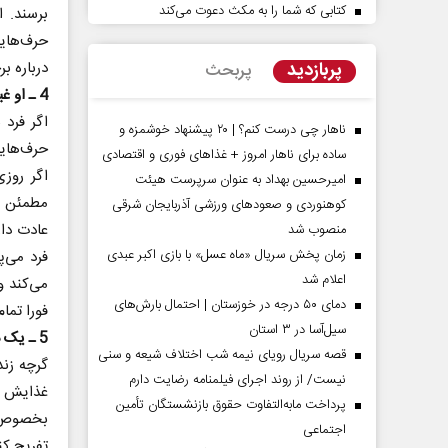
کتابی که شما را به مکث دعوت می‌کند
برسند. 
حرف‌های
پربازدید
درباره ب
پربحث
4 ـ‌ او غیبت نمی‌کند.
اگر فرد
ناهار چی درست کنم؟ | ۲۰ پیشنهاد خوشمزه و
حرف‌هایی
ساده برای ناهار امروز + غذاهای فوری و اقتصادی
اگر روزی
امیرحسین بهداد به عنوان سرپرست هیئت
مطمئن با
کوهنوردی و صعودهای ورزشی آذربایجان شرقی
عادت دار
منصوب شد
زمان پخش سریال «ماه عسل» با بازی اکبر عبدی
فرد می‌
مردادماه
صفحات نخست روزنامه ها‌ی‌سه‌شنبه ۶ مردادماه
صفحات
اعلام شد
می‌کند و
دمای ۵۰ درجه در خوزستان | احتمال بارش‌های
فورا تمام
سیل‌آسا در ۳ استان
5 ـ یک دوست واقعی برای دوستانش وقت می‌گذارد.
قصه سریال رویای نیمه شب اختلاف شیعه و سنی
گرچه زند
نیست/ از روند اجرای فیلمنامه رضایت دارم
غذایش را
پرداخت مابه‌التفاوت حقوق بازنشستگان تأمین
بخصوص اگ
اجتماعی
تفریح کن