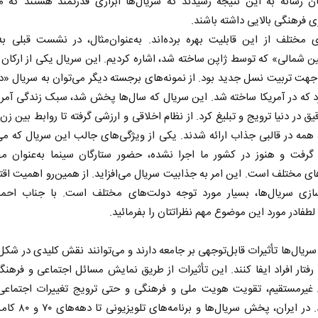
ن رسانه به این نتیجه رسیدند که سریال‌ها ابزاری قدرتمند هستند که می
ری فرهنگی بالایی داشته باشند.
 مختلف از این قابلیت بهره برده‌اند. به‌عنوان‌مثال، در نشست قبلی به
ن شمالی» که توسط ژاپن ساخته شد، اشاره کردیم. این سریال یکی از ارکان
جهت تربیت نسل جدید بود. از نمونه‌های برجسته دیگر می‌توان به سریال «
د که در آمریکا ساخته شد. این سریال که سال‌ها پخش شد، سبک زندگی آمری
یق در دنیا ترویج و تبلیغ کرد. از نظام اخلاقی و ارزشی گرفته تا روابط بین زن
همه در قالبی جذاب ارائه شدند. یکی از ویژگی‌های جالب این سریال که می‌
 گرفت و هنوز در کشور ما اجرا نشده، حضور ستارگان سینما به‌عنوان مه
 مختلف است. این امر به جذابیت سریال می‌افزاید. از همین‌رو اهمیت اق
ازی سریال‌ها، بسیار مورد توجه دولت‌های مختلف است. با جناب احمد
 لطفادر مورد این موضوع مهم نظراتتان را بفرمائید.
سریال‌ها تأثیرات قابل‌توجهی بر جامعه دارند و می‌توانند نقش کلیدی در شکل
فتار افراد ایفا کنند. این تأثیرات از طریق نمایش مسائل اجتماعی و فرهنگی
ی غیرمستقیم، تقویت هویت ملی و فرهنگی و حتی ترویج تغییرات اجتماع
می‌شوند. در ایران، پخش سریال‌ها