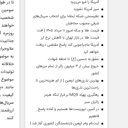
تا در طو
آمریکا را فرو می‌ریزد
سپر آمریکا نشوید
سومین ع
نظرسنجی شبکه تماشا برای انتخاب سریال‌های
شخصیت‌ها
شرقی محبوب مخاطبان
خواهند ب
قیمت طلا و سکه امروز ۱۱ مرداد ۱۴۰۵ | افت
روزمره 
قیمت طلا در بازار تهران با کاهش نرخ ارز
جذابیت ا
آمریکا ماجراجویی کند پاسخ مقتضی دریافت
علاوه‌بر
خواهد کرد
به موضوع
عشق به حسین (ع) تا لحظه شهادت
خلاقانه 
خروج بیش از ۳ میلیون زائر از تمام مرز‌های
تولیدات 
کشور
موضوع د
بهترین نذری‌های اربعین | از کم هزینه‌ترین تا
مانند «پ
راحت‌ترین نذری‌ها
کیفیت و
رهگیری پهپاد MQ9 بر فراز تنگه هرمز
‌زائران سبز
سریال‌ها
در کمین تروریست‌ها هستیم و آماده پاسخ
ارزشمندی
قاطعیم
کنند.
ثبت‌نام وام اربعین بازنشستگان کشوری آغاز شد |