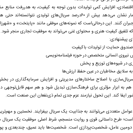
اقتصادی، افزایش کمی تولیدات بدون توجه به کیفیت، به هدررفت منابع من
است. آمار نشان می‌دهد بیش از ۶۰درصد سریال‌های تولیدی نتوانسته‌اند حت
 جبران کنند. این درحالی‌است که نمونه‌های موفقی مانند «پایتخت» و «شهرزا
 که تلفیق کیفیت هنری و محتوای غنی می‌تواند به موفقیت تجاری منجر شود.
ی پیشنهادی:
صندوق حمایت از تولیدات باکیفیت
 نیروی انسانی متخصص در حوزه فیلمنامه‌نویسی
ری در شیوه‌های توزیع و پخش
 نخست روزنامه ها‌ی یکشنبه ۴ مردادماه
صفحات نخست روزنامه ها‌ی شنبه ۳ مردادماه
به سلایق مخاطبان در عین حفظ ارزش‌ها
یال‌سازی با اصلاح ساختارهای مدیریتی و افزایش سرمایه‌گذاری در بخش
 هم به ابزار مؤثری برای فرهنگ‌سازی تبدیل شود و هم سهم قابل‌توجهی در
ر ایفا کند. این تحول نیازمند عزم جدی تمام ذی‌نفعان این صنعت است.
عوامل متعددی می‌توانند به جذابیت یک سریال بیفزایند. نخستین و مهم‌تری
است‌‌‌؛ طرح داستانی قوی و روایت منسجم، شرط اصلی موفقیت یک سریال
 دومین عامل، شخصیت‌پردازی است. شخصیت‌ها باید عمیق، چندبعدی و پویا