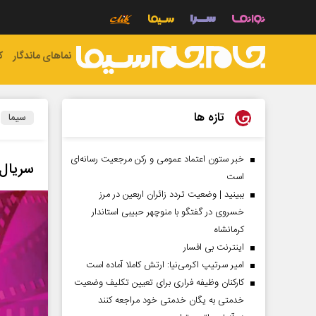
نماهای ماندگار
ک
تازه ها
سیما
خبر ستون اعتماد عمومی و رکن مرجعیت رسانه‌ای
سریال‌
است
ببینید | وضعیت تردد زائران اربعین در مرز
خسروی در گفتگو با منوچهر حبیبی استاندار
کرمانشاه
اینترنت بی افسار
امیر سرتیپ اکرمی‌نیا: ارتش کاملا آماده است
کارکنان وظیفه فراری برای تعیین تکلیف وضعیت
خدمتی به یگان خدمتی خود مراجعه کنند