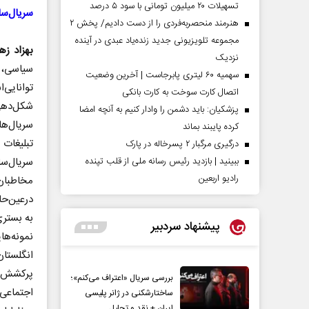
تسهیلات ۲۰ میلیون تومانی با سود ۵ درصد
سریال‌سا
هنرمند منحصر‌به‌فردی را از دست دادیم/ پخش ۲
مجموعه تلویزیونی جدید زنده‌یاد عبدی در آینده
بهزاد زه
نزدیک
سیاسی، ف
سهمیه ۶۰ لیتری پابرجاست | آخرین وضعیت
توانایی‌
اتصال کارت سوخت به کارت بانکی
شکل‌دهی 
پزشکیان: باید دشمن را وادار کنیم به آنچه امضا
سریال‌ها 
کرده پایبند بماند
تبلیغات
درگیری مرگبار ۲ پسرخاله در پارک
سریال‌س
ببینید | بازدید رئیس رسانه ملی از قلب تپنده
رادیو اربعین
مخاطبان 
درعین‌حا
به بستری
پیشنهاد سردبیر
نمونه‌ها
انگلستا
پرکشش و
بررسی سریال «اعتراف می‌کنم»؛
اجتماعی 
ساختارشکنی در ژانر پلیسی
ایران + نقد و تحلیل