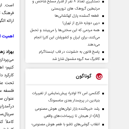
دستگیری تعداد ۸ نفر از اشرار مسلح شاخص و
است. از
مرتبطین گروهک های تروریستی
فرهنگ تب
قطعه گمشده پازل کهکشانی‌ها
ارائه الگ
دربی دوباره خارج از تهران!
همه مردمی که این سختی‌ها را می‌بینند و تحمل
اهمیت ا
می‌کنند، برای ایران و کشورشان این کاررا انجام
می‌دهند
بهزاد زهر
پاسخ قانون به خشونت در قاب اینستاگرام
کالابرگ سه گروه مشمول شارژ شد
می‌پرداز
کنیم‌‌‌‌
کارکرد د
گوناگون
تحت عنوا
فلسفه س
گلکسی اس ۲۷ اولترا؛ پیش‌نمایشی از تغییرات
عنوان سر
بنیادین در پرچمدار بعدی سامسونگ
درآمدزا
رشد خیره‌کننده بازار توکن‌های هوش مصنوعی
سریال‌س
(AI)؛ از هیجان تا زیرساخت‌های واقعی
کاملاً ک
انقلاب گوشی‌های تاشو‌ با طعم هوش مصنوعی؛