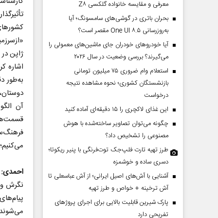
کارشناسا
معرفی و مقایسه خانواده گلکسی Z۸
تأثیرگذا
بحران باتری در گوشی‌های سامسونگ؛ آیا
کشورهای
به‌روزرسانی One UI ۸.۵ مقصر است؟
«ازسرزمی
آیا خودروهای خودران جای ماشین‌های معمولی را
ژاپن در 
می‌گیرند؟ بررسی وضعیت در سال ۲۰۲۶
اشاره کر
استعلام وام ضروری ۷۵ میلیون تومانی
به‌طور دق
بازنشستگان کشوری؛ نحوه مشاهده نتیجه
دوستان، 
درخواست
آن الگو
این غذای لاکچری را ۱۵ دقیقه‌ای آماده کنید
قسمت‌های
چگونه می‌توان تصاویر ساخته‌شده با هوش
فرهنگ‌س
مصنوعی را تشخیص داد؟
می‌کنیم؛
طرز تهیه تارت فلپ‌جک توت‌فرنگی با پنیر ریکوتا؛
دسری ساده و خوشمزه
احمدی:
آشنایی با آش‌های اصیل ایرانی؛ از آش عباسعلی تا
نگرش و ر
آش ترخینه + خواص و طرز تهیه
پیام‌ها
پارک شیرین قابلیت‌ بالایی برای اجرای پروژهای
تفریحی دارد