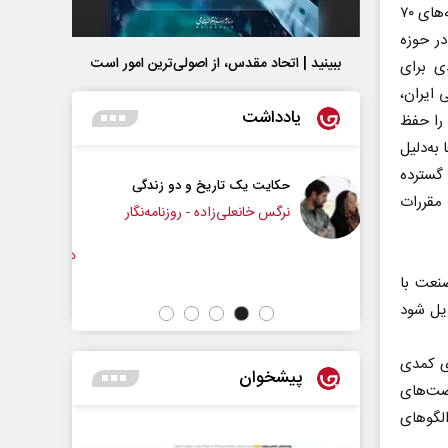
بود و هیچ شبکه خصوصی برای پخش سریال وجود نداشت. با ورود ماهواره‌ها در دهه‌های ۷۰
در حوزه
ببینید | اتحاد مقدس، از اصولی‌ترین امور است
ی برای
 ایران،
یادداشت
 را حفظ
‌ها به‌دلیل
 گسترده
اریخ و دو زندگی
چرایی عقب‌نشینی ترامپ؟
مقررات
زاده - روزنامه‌نگار
دکتر یدالله جوانی - تحلیلگر مسائل سیاسی
عب
نعت با
دیل شود
ای کمدی
پیشخوان
رصت‌های
لگوهای