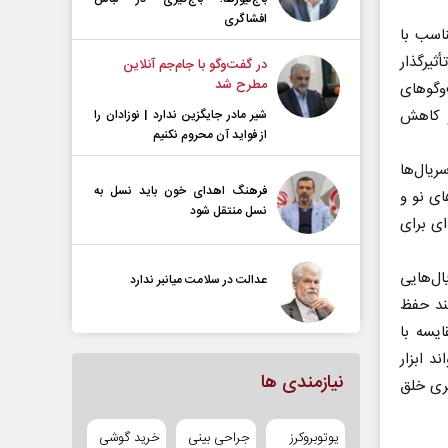
افشاگری
اسب با
ثیرگذار
در گفت‌و‌گو با جام‌جم آنلاین
مطرح شد
‌وگوهای
و کاهش
شیر مادر جایگزین ندارد | نوزادان را
از فواید آن محروم نکنیم
ریال‌ها
فرهنگ اهدای خون باید نسل به
ای نو و
نسل منتقل شود
ای برای
ل‌هایی
عدالت در سلامت میانبر ندارد
مند حفظ
یسه با
د ابزار
نیازمندی ها
تری خلق
یوتوبروکرز
جراحی بینی
خرید گوشی