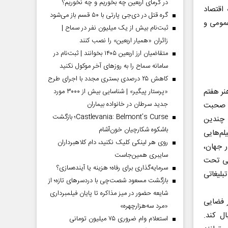
در گرمای اربعین چه بخوریم و چه نخوریم؟
اقتصاد
گره قتل در دی‌جی پارتی با ۵۰ قسم باز می‌شود
عمومی و
ثبت‌نام بیش از یک میلیون نفر در سماح |
زائران «همیار اربعین» را نصب کنند
متقاضیان ارز اربعین ۱۴۰۵ بخوانند | ثبت‌نام در
سامانه سماح را به روز‌های آخر موکول نکنید
کاهش ۲۵ درصدی بستری مجدد با اجرای طرح
ر هفتم
«پرستار پیگیر» | شناسایی بیش از ۳۰۰۰ مورد
جدید سرطان در خانواده بیماران
رد صحبت
Castlevania: Belmont’s Curse؛ بازگشت
ه چندین
باشکوه شکارچیان خون‌آشام
لم‌هایی
روی هر لینکی کلیک نکنید، دام کلاهبرداران
ر جهان،
سایبری همین‌جاست
بی تحت
سرمایه‌گذاری برای رفاه؛ هزینه یا آینده‌سازی؟
بلیغاتی
بازگشت مسعود شصت‌چی با دردسر‌های تازه؛ از
شایعه حضور در میز مذاکره تا پایان فیلمبرداری
 فضایی
«مرد سه‌هزارچهره»
ال کند.
استعلام وام ضروری ۷۵ میلیون تومانی