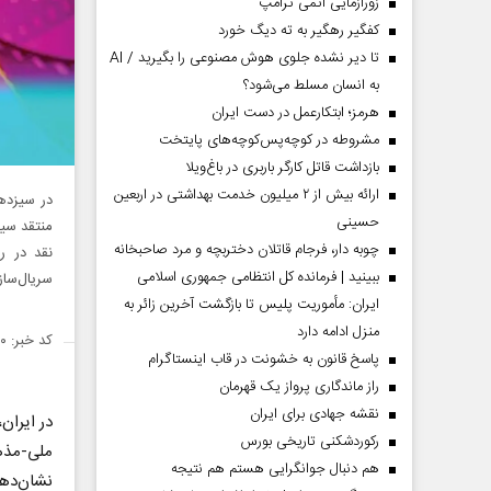
زورآزمایی اتمی ترامپ
کفگیر رهگیر به ته دیگ خورد
تا دیر نشده جلوی هوش مصنوعی را بگیرید / AI
به انسان مسلط می‌شود؟
هرمز؛ ابتکارعمل در دست ایران
مشروطه در کوچه‌پس‌کوچه‌های پایتخت
بازداشت قاتل کارگر باربری در باغ‌ویلا
ارائه بیش از ۲ میلیون خدمت بهداشتی در اربعین
در سیزده
حسینی
منتقد سین
چوبه دار، فرجام قاتلان دختربچه و مرد صاحبخانه
نقد در ر
ببینید | فرمانده کل انتظامی جمهوری اسلامی
سریال‌ساز
ایران­: مأموریت پلیس تا بازگشت آخرین زائر به
منزل ادامه دارد
کد خبر: ۱۴۹۹۷۲۰
پاسخ قانون به خشونت در قاب اینستاگرام
راز ماندگاری پرواز یک قهرمان
نقشه جهادی برای ایران
در ایران
رکوردشکنی تاریخی بورس
ملی-مذهب
هم دنبال جوانگرایی هستم هم نتیجه
نشان‌ده