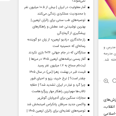
نمی‌شوند؟
آمار معلولیت در ایران | بیش از ۱۰.۵ میلیون نفر
با محدودیت عملکردی زندگی می‌کنند
توصیه‌های طب سنتی برای زائران اربعین |
بهترین نوشیدنی ضد عطش و راهکارهای
پیشگیری از گرمازدگی
راز ماندگاری «رادیو اربعین» از زبان دو گوینده؛
رسانه‌ای که حسینیه است
 مدرس و
ستارگانی که در جام جهانی ۲۰۲۶ بازی نکردند
ان مدرسه
آغاز رسمی برنامه‌های اربعین ۱۴۰۵ در مرز‌ها |
خته شد.
ثبت‌نام سماح به ۱.۷ میلیون نفر رسید
قیمت قبر در بهشت زهرا (س) در سال ۱۴۰۵
چقدر است؟ | نرخ خرید، رزرو و احیای قبور
چرا گرد و غبار در ایران تشدید شد؟ | حقابه
تالاب‌ها مهم‌ترین راهکار مهار ریزگردهاست
مجازات سنگین برای آدم‌ربایان گوش‌بر
رزش‌های
واکسن جدید سرطان پانکراس امیدبخش شد
انقلاب،
توصیه‌های تغذیه‌ای برای زائران اربعین ۱۴۰۵ |
اسلامی