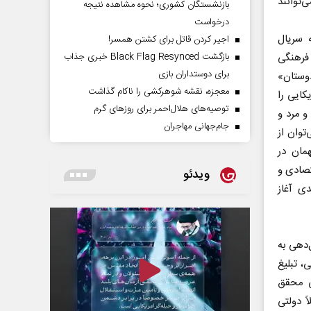
‌توانند
بازنشستگان کشوری؛ نحوه مشاهده نتیجه
درخواست
 سریال
اجیر کردن قاتل برای کشتن همسر!
 فرهنگی
بازگشت Black Flag Resynced خبری جذاب
برای دوستداران بازی
دوستان»
معجزه، نقشه شوهرکشی را ناکام گذاشت
کایی را
توصیه‌های هلال‌احمر برای روز‌های گرم
 و مرد و
جام‌جهانی مهاجران
توان از
مان در
تصادی و
ویدئو
ی آغاز
‌دهی به
، تبلیغ
ی محقق
 و برنامه‌های تلویزیونی تا دهه‌های ۷۰ و ۸۰ کاملاً دولتی