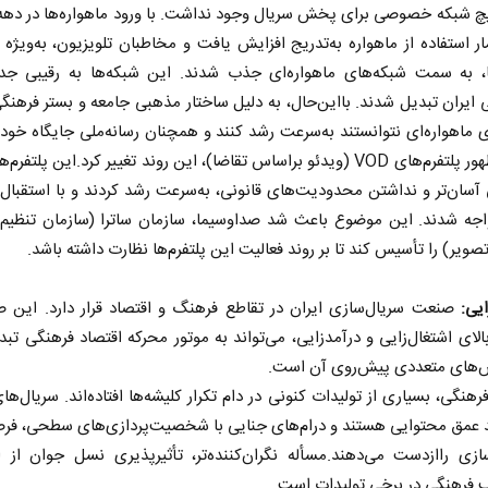
، آمار استفاده از ماهواره به‌تدریج افزایش یافت و مخاطبان تلویزیون، به‌ویژه 
ا، به سمت شبکه‌های ماهواره‌ای جذب شدند. این شبکه‌ها به رقیبی جد
ی ایران تبدیل شدند. بااین‌حال، به دلیل ساختار مذهبی جامعه و بستر فرهنگی
 ماهواره‌ای نتوانستند به‌سرعت رشد کنند و همچنان رسانه‌ملی جایگاه خود
کرد. با ظهور پلتفرم‌های VOD (ویدئو براساس تقاضا)، این روند تغییر کرد.این پلتفرم
سان‌تر و نداشتن محدودیت‌های قانونی، به‌سرعت رشد کردند و با استقبال
از باتلاق انرژی تا بن‌بست ترامپ
حکایت یک ت
اجه شدند. این موضوع باعث شد صداوسیما، سازمان ساترا (سازمان تنظیم 
نرگس خانعلی‌
ویر) را تأسیس کند تا بر روند فعالیت این پلتفرم‌ها نظارت داشته باشد.
رضا سپهوند - سخنگوی کمیسیون انرژی مجلس
ایی:
صنعت سریال‌سازی ایران در تقاطع فرهنگ و اقتصاد قرار دارد. این ص
لای اشتغال‌زایی و درآمدزایی، می‌تواند به موتور محرکه اقتصاد فرهنگی تب
ش‌های متعددی پیش‌روی آن است.
فرهنگی، بسیاری از تولیدات کنونی در دام تکرار کلیشه‌ها افتاده‌اند. سریال‌ه
قد عمق محتوایی هستند و درام‌های جنایی با شخصیت‌پردازی‌های سطحی، ف
ازی راازدست می‌دهند.مسأله نگران‌کننده‌تر، تأثیرپذیری نسل جوان از ا
ب فرهنگی در برخی تولیدات است.