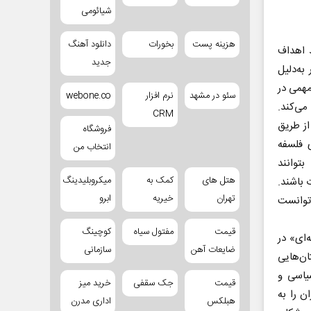
شیائومی
هزینه پست
بخورات
دانلود آهنگ
د اهداف
جدید
به‌دلیل
مهمی در
سئو در مشهد
نرم افزار
webone.co
می‌کند.
CRM
 از طریق
فروشگاه
 فلسفه
انتخاب من
توانند
هتل های
کمک به
میکروبلیدینگ
 باشند.
تهران
خیریه
ابرو
 توانست
قیمت
مفتول سیاه
کوچینگ
‌ای» در
ضایعات آهن
سازمانی
ن‌هایی
یاسی و
قیمت
جک سقفی
خرید میز
ن را به
هبلکس
اداری مدرن