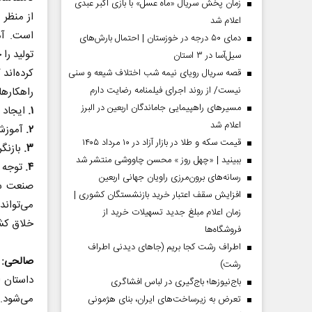
زمان پخش سریال «ماه عسل» با بازی اکبر عبدی
از منظر 
اعلام شد
دمای ۵۰ درجه در خوزستان | احتمال بارش‌های
تولید را
سیل‌آسا در ۳ استان
کرده‌اند
قصه سریال رویای نیمه شب اختلاف شیعه و سنی
نیست/ از روند اجرای فیلمنامه رضایت دارم
راهکارها
مسیر‌های راهپیمایی جاماندگان اربعین در البرز
۱.
ایجاد 
اعلام شد
۲.
آموزش
قیمت سکه و طلا در بازار آزاد در ۱۰ مرداد ۱۴۰۵
۳.
بازنگ
ببینید | «چهل روز » محسن چاووشی منتشر شد
مردادماه
صفحات نخست روزنامه ها‌ی‌سه‌شنبه ۶ مردادماه
صفحات
۴.
توجه 
رسانه‌های برون‌مرزی راویان جهانی اربعین
صنعت سر
افزایش سقف اعتبار خرید بازنشستگان کشوری |
می‌تواند
زمان اعلام مبلغ جدید تسهیلات خرید از
خلاق کشو
فروشگاه‌ها
اطراف رشت کجا بریم (جاهای دیدنی اطراف
صالحی:
رشت)
داستان 
باج‌نیوزها؛ باج‌گیری در لباس افشاگری
می‌شود.
تعرض به زیرساخت‌های ایران، بنای هژمونی