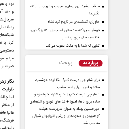
مراقب باشید این بیماری عجیب و غریب را از کنه
و ۸۰
نگیرید!
سریال‌ه
خاوران؛ گمشده‌ای در تاریخ کرمانشاه
رسانه‌مل
فروش خیره‌کننده داستان اسباب‌بازی ۵؛ بزرگ‌ترین
شبکه‌های
افتتاحیه سال برای پیکسار
کتابی که شما را به مکث دعوت می‌کند
دسترسی آ
رده تهدیدات کوتاه‏‌مدت و
اربعین نماد مقاومت در برابر
مردم مو
ای خلاف واقع آمریکا
استکبار‌
پربازدید
پربحث
صوت و تص
 تحلیلگر مسائل سیاسی
رحمت‌الله نوروزی - عضو کمیسیون اجتماعی
مجلس
برای شام چی درست کنم؟ | ۲۵ ایده خوشمزه،
نگار زهر
ساده و فوری برای شام امشب
ظرفیت با
ناهار چی درست کنم؟ | ۲۰ پیشنهاد خوشمزه و
اما چال
ساده برای ناهار امروز + غذاهای فوری و اقتصادی
از منظر 
امیرحسین بهداد به عنوان سرپرست هیئت
غالبا فا
کوهنوردی و صعودهای ورزشی آذربایجان شرقی
فرهنگ‌س
منصوب شد
نامتناس