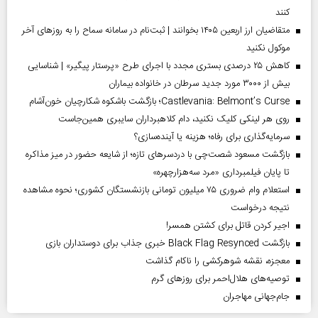
کنند
متقاضیان ارز اربعین ۱۴۰۵ بخوانند | ثبت‌نام در سامانه سماح را به روز‌های آخر
موکول نکنید
کاهش ۲۵ درصدی بستری مجدد با اجرای طرح «پرستار پیگیر» | شناسایی
بیش از ۳۰۰۰ مورد جدید سرطان در خانواده بیماران
Castlevania: Belmont’s Curse؛ بازگشت باشکوه شکارچیان خون‌آشام
روی هر لینکی کلیک نکنید، دام کلاهبرداران سایبری همین‌جاست
سرمایه‌گذاری برای رفاه؛ هزینه یا آینده‌سازی؟
بازگشت مسعود شصت‌چی با دردسر‌های تازه؛ از شایعه حضور در میز مذاکره
تا پایان فیلمبرداری «مرد سه‌هزارچهره»
استعلام وام ضروری ۷۵ میلیون تومانی بازنشستگان کشوری؛ نحوه مشاهده
نتیجه درخواست
اجیر کردن قاتل برای کشتن همسر!
بازگشت Black Flag Resynced خبری جذاب برای دوستداران بازی
معجزه، نقشه شوهرکشی را ناکام گذاشت
توصیه‌های هلال‌احمر برای روز‌های گرم
جام‌جهانی مهاجران