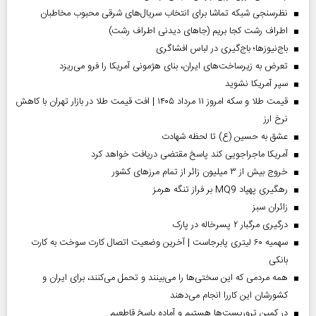
نظرسنجی شبکه تماشا برای انتخاب سریال‌های شرقی محبوب مخاطبان
اطراف رشت کجا بریم (جاهای دیدنی اطراف رشت)
باج‌نیوزها؛ باج‌گیری در لباس افشاگری
تعرض به زیرساخت‌های ایران، بنای هژمونی آمریکا را فرو می‌ریزد
سپر آمریکا نشوید
قیمت طلا و سکه امروز ۱۱ مرداد ۱۴۰۵ | افت قیمت طلا در بازار تهران با کاهش
نرخ ارز
عشق به حسین (ع) تا لحظه شهادت
آمریکا ماجراجویی کند پاسخ مقتضی دریافت خواهد کرد
خروج بیش از ۳ میلیون زائر از تمام مرز‌های کشور
رهگیری پهپاد MQ9 بر فراز تنگه هرمز
‌زائران سبز
درگیری مرگبار ۲ پسرخاله در پارک
سهمیه ۶۰ لیتری پابرجاست | آخرین وضعیت اتصال کارت سوخت به کارت
بانکی
همه مردمی که این سختی‌ها را می‌بینند و تحمل می‌کنند، برای ایران و
کشورشان این کاررا انجام می‌دهند
در کمین تروریست‌ها هستیم و آماده پاسخ قاطعیم