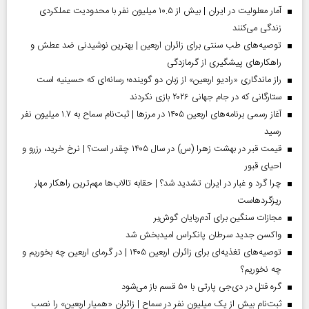
آمار معلولیت در ایران | بیش از ۱۰.۵ میلیون نفر با محدودیت عملکردی
زندگی می‌کنند
توصیه‌های طب سنتی برای زائران اربعین | بهترین نوشیدنی ضد عطش و
راهکارهای پیشگیری از گرمازدگی
راز ماندگاری «رادیو اربعین» از زبان دو گوینده؛ رسانه‌ای که حسینیه است
ستارگانی که در جام جهانی ۲۰۲۶ بازی نکردند
آغاز رسمی برنامه‌های اربعین ۱۴۰۵ در مرز‌ها | ثبت‌نام سماح به ۱.۷ میلیون نفر
رسید
قیمت قبر در بهشت زهرا (س) در سال ۱۴۰۵ چقدر است؟ | نرخ خرید، رزرو و
احیای قبور
چرا گرد و غبار در ایران تشدید شد؟ | حقابه تالاب‌ها مهم‌ترین راهکار مهار
ریزگردهاست
مجازات سنگین برای آدم‌ربایان گوش‌بر
واکسن جدید سرطان پانکراس امیدبخش شد
توصیه‌های تغذیه‌ای برای زائران اربعین ۱۴۰۵ | در گرمای اربعین چه بخوریم و
چه نخوریم؟
گره قتل در دی‌جی پارتی با ۵۰ قسم باز می‌شود
ثبت‌نام بیش از یک میلیون نفر در سماح | زائران «همیار اربعین» را نصب