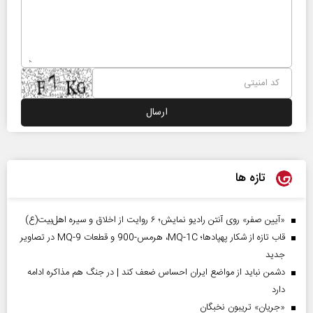
تازه ها
«آیین صفر» روی آنتن رادیو نمایش؛ ۶ روایت از اخلاق و سیره اهل‌بیت(ع)
قاب تازه از شکار پهپادها؛ MQ-1C، هرمس-900 و قطعات MQ-9 در تصاویر
جدید
دشمن نباید از مواضع ایران احساس ضعف کند | در جنگ هم مذاکره ادامه
دارد
«جریان» تریبون نخبگان