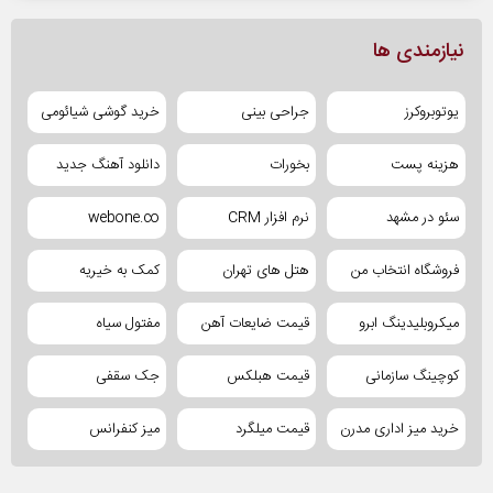
نیازمندی ها
یوتوبروکرز
جراحی بینی
خرید گوشی شیائومی
هزینه پست
بخورات
دانلود آهنگ جدید
سئو در مشهد
نرم افزار CRM
webone.co
فروشگاه انتخاب من
هتل های تهران
کمک به خیریه
میکروبلیدینگ ابرو
قیمت ضایعات آهن
مفتول سیاه
کوچینگ سازمانی
قیمت هبلکس
جک سقفی
خرید میز اداری مدرن
قیمت میلگرد
میز کنفرانس