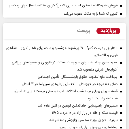
فروش خیره‌کننده داستان اسباب‌بازی ۵؛ بزرگ‌ترین افتتاحیه سال برای پیکسار
کتابی که شما را به مکث دعوت می‌کند
پربازدید
پربحث
ناهار چی درست کنم؟ | ۲۰ پیشنهاد خوشمزه و ساده برای ناهار امروز + غذاهای
فوری و اقتصادی
امیرحسین بهداد به عنوان سرپرست هیئت کوهنوردی و صعودهای ورزشی
آذربایجان شرقی منصوب شد
پرداخت مابه‌التفاوت حقوق بازنشستگان تأمین اجتماعی
دمای ۵۰ درجه در خوزستان | احتمال بارش‌های سیل‌آسا در ۳ استان
قصه سریال رویای نیمه شب اختلاف شیعه و سنی نیست/ از روند اجرای
فیلمنامه رضایت دارم
مسیر‌های راهپیمایی جاماندگان اربعین در البرز اعلام شد
قیمت سکه و طلا در بازار آزاد در ۱۰ مرداد ۱۴۰۵
ببینید | «چهل روز » محسن چاووشی منتشر شد
رسانه‌های برون‌مرزی راویان جهانی اربعین