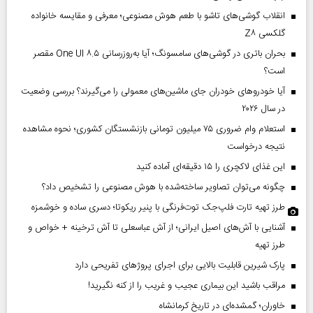
انقلاب گوشی‌های تاشو‌ با طعم هوش مصنوعی؛ معرفی و مقایسه خانواده
گلکسی Z۸
بحران باتری در گوشی‌های سامسونگ؛ آیا به‌روزرسانی One UI ۸.۵ مقصر
است؟
آیا خودروهای خودران جای ماشین‌های معمولی را می‌گیرند؟ بررسی وضعیت
در سال ۲۰۲۶
استعلام وام ضروری ۷۵ میلیون تومانی بازنشستگان کشوری؛ نحوه مشاهده
نتیجه درخواست
این غذای لاکچری را ۱۵ دقیقه‌ای آماده کنید
چگونه می‌توان تصاویر ساخته‌شده با هوش مصنوعی را تشخیص داد؟
طرز تهیه تارت فلپ‌جک توت‌فرنگی با پنیر ریکوتا؛ دسری ساده و خوشمزه
آشنایی با آش‌های اصیل ایرانی؛ از آش عباسعلی تا آش ترخینه + خواص و
طرز تهیه
پارک شیرین قابلیت‌ بالایی برای اجرای پروژهای تفریحی دارد
مراقب باشید این بیماری عجیب و غریب را از کنه نگیرید!
خاوران؛ گمشده‌ای در تاریخ کرمانشاه