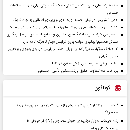
هک شرکت‌های مالی با تماس تلفنی؛ فیشینگ صوتی برای سرقت اطلاعات
حساس
نقض آتش‌بس در لبنان؛ حمله توپخانه‌ای و پهپادی اسرائیل به چند شهرک
هشدار نارنجی هواشناسی برای ۴ استان؛ خطر سیلاب و رعدوبرق در ارتفاعات
با همراهی کارشناسان، دانشگاهیان، مدیران و فعالان اقتصادی در حال پیگیری
مسائل هستیم/پیگیری دولت برای افزایش مبلغ کالابرگ ادامه دارد
۳ تصادف مرگبار در بزرگراه‌های تهران؛ هشدار پلیس درباره بی‌توجهی و تغییر
مسیر ناگهانی
ببینید | وقتی ستاره‌ها قبل از گل جشن گرفتند!
پرداخت مابه‌التفاوت حقوق بازنشستگان تأمین اجتماعی
گوناگون
گلکسی اس ۲۷ اولترا؛ پیش‌نمایشی از تغییرات بنیادین در پرچمدار بعدی
سامسونگ
رشد خیره‌کننده بازار توکن‌های هوش مصنوعی (AI)؛ از هیجان تا
زیرساخت‌های واقعی