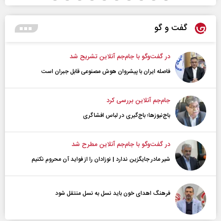
گفت و گو
در گفت‌و‌گو با جام‌جم آنلاین تشریح شد
فاصله ایران با پیشرو‌ان هوش مصنوعی قابل جبران است
جام‌جم آنلاین بررسی کرد
باج‌نیوزها؛ باج‌گیری در لباس افشاگری
در گفت‌و‌گو با جام‌جم آنلاین مطرح شد
شیر مادر جایگزین ندارد | نوزادان را از فواید آن محروم نکنیم
فرهنگ اهدای خون باید نسل به نسل منتقل شود