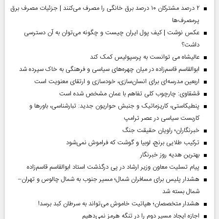
۲ درصد مشترکان ۱۰ درصد برق خانگی را مصرف می‌کنند | جزئیات مصرف برق
پرمصرف‌ها
عکس نوشت | کیف پول ایران چیست و چگونه می‌توان به آن دسترسی
داشت؟
عالیشاه می توانست به پرسپولیس کمک کند
ابوالقاسم قاسم‌زاده در میان چهره‌های سیاسی و فرهنگی به خاک سپرده شد
اربعین مدرسه‌ای برای انسان‌سازی، خودسازی و ارتقای معنویت است
قشقاوی: چارچوب کلی تفاهم با عمان مشخص شده است
پنطیکاستی، کاریزماتیک و جنبش حواریون جدید: تبارشناسی، باور‌ها و
کاربست سیاسی در عصر ترامپ
خبرنگاران؛ راویان حقیقت جنگ
ترکیب طلایی برنج، لوبیا و گوشت که فراموش نمی‌شود
بهترین هدیه روز خبرنگار
پیام تسلیت معاون وزیر ارشاد در پی درگذشت استاد ابوالقاسم قاسم‌زاده
هشدار پلیس برای مسافران شمال؛ مسیر جنوب به شمال چالوس و تهران–
شمال بسته شد
هشدار متخصصان؛ هپاتیت خاموش می‌تواند به سرطان کبد برسد!
اجازه ایجاد مسیر دوم را در تنگه هرمز نمی‌دهیم